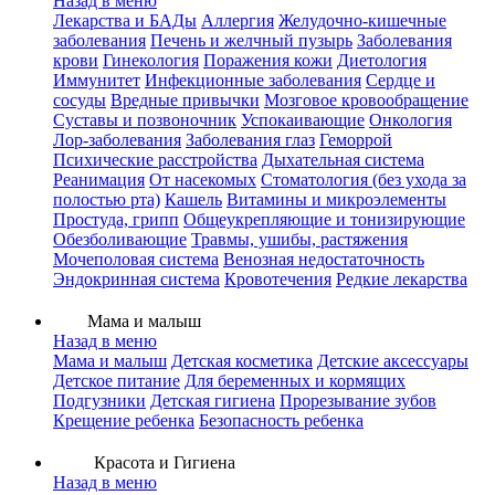
Назад в меню
Лекарства и БАДы
Аллергия
Желудочно-кишечные
заболевания
Печень и желчный пузырь
Заболевания
крови
Гинекология
Поражения кожи
Диетология
Иммунитет
Инфекционные заболевания
Сердце и
сосуды
Вредные привычки
Мозговое кровообращение
Суставы и позвоночник
Успокаивающие
Онкология
Лор-заболевания
Заболевания глаз
Геморрой
Психические расстройства
Дыхательная система
Реанимация
От насекомых
Стоматология (без ухода за
полостью рта)
Кашель
Витамины и микроэлементы
Простуда, грипп
Общеукрепляющие и тонизирующие
Обезболивающие
Травмы, ушибы, растяжения
Мочеполовая система
Венозная недостаточность
Эндокринная система
Кровотечения
Редкие лекарства
Мама и малыш
Назад в меню
Мама и малыш
Детская косметика
Детские аксессуары
Детское питание
Для беременных и кормящих
Подгузники
Детская гигиена
Прорезывание зубов
Крещение ребенка
Безопасность ребенка
Красота и Гигиена
Назад в меню