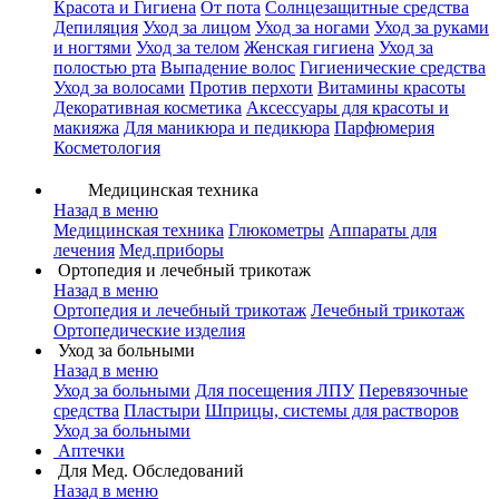
Красота и Гигиена
От пота
Солнцезащитные средства
Депиляция
Уход за лицом
Уход за ногами
Уход за руками
и ногтями
Уход за телом
Женская гигиена
Уход за
полостью рта
Выпадение волос
Гигиенические средства
Уход за волосами
Против перхоти
Витамины красоты
Декоративная косметика
Аксессуары для красоты и
макияжа
Для маникюра и педикюра
Парфюмерия
Косметология
Медицинская техника
Назад в меню
Медицинская техника
Глюкометры
Аппараты для
лечения
Мед.приборы
Ортопедия и лечебный трикотаж
Назад в меню
Ортопедия и лечебный трикотаж
Лечебный трикотаж
Ортопедические изделия
Уход за больными
Назад в меню
Уход за больными
Для посещения ЛПУ
Перевязочные
средства
Пластыри
Шприцы, системы для растворов
Уход за больными
Аптечки
Для Мед. Обследований
Назад в меню