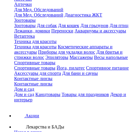
Аптечки
Для Мед. Обследований
Для Мед. Обследований
Диагностика ЖКТ
Зоотовары
Зоотовары
Для собак
Для кошек
Для грызунов
Для птиц
Лежанки, домики
Переноски
Аквариумы и аксессуары
Ветаптека
Техника для красоты
Техника для красоты
Косметические аппараты и
аксессуары
Приборы для укладки волос
Для бритья и
стрижки волос
Эпиляторы
Массажеры
Весы напольные
Спортивные товары
Спортивные товары
Йога, пилатес
Спортивное питание
Аксессуары для спорта
Для бани и сауны
Контактные линзы
Контактные линзы
Дом и сад
Дом и сад
Канцтовары
Товары для праздников
Декор и
интерьер
Акции
Лекарства и БАДы