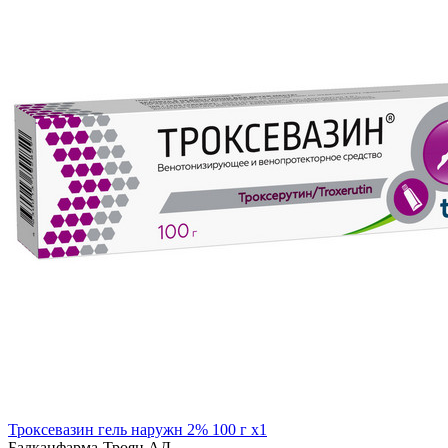
Троксевазин гель наружн 2% 100 г x1
Балканфарма-Троян АД