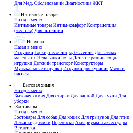
Для Мед. Обследований
Диагностика ЖКТ
Интимные товары
Назад в меню
Интимные товары
Интим-комфорт
Контрацепция
(местная)
Для потенции
Игрушки
Назад в меню
Игрушки
Горки, песочницы, бассейны
Для самых
маленьких
Неваляшки, юлы
Детские развивающие
игрушки
Детский транспорт
Конструкторы
Музыкальные игрушки
Игрушки для купания
Мячи и
насосы
Бытовая химия
Назад в меню
Бытовая химия
Для стирки
Для ванной
Для кухни
Для
уборки
Зоотовары
Назад в меню
Зоотовары
Для собак
Для кошек
Для грызунов
Для птиц
Лежанки, домики
Переноски
Аквариумы и аксессуары
Ветаптека