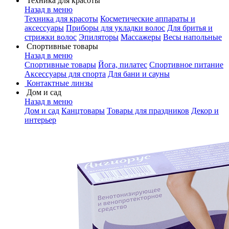
Техника для красоты
Назад в меню
Техника для красоты
Косметические аппараты и
аксессуары
Приборы для укладки волос
Для бритья и
стрижки волос
Эпиляторы
Массажеры
Весы напольные
Спортивные товары
Назад в меню
Спортивные товары
Йога, пилатес
Спортивное питание
Аксессуары для спорта
Для бани и сауны
Контактные линзы
Дом и сад
Назад в меню
Дом и сад
Канцтовары
Товары для праздников
Декор и
интерьер