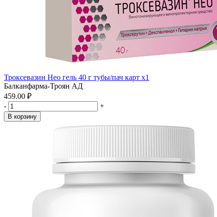
Троксевазин Нео гель 40 г тубы/пач карт x1
Балканфарма-Троян АД
459.00 ₽
-
+
В корзину