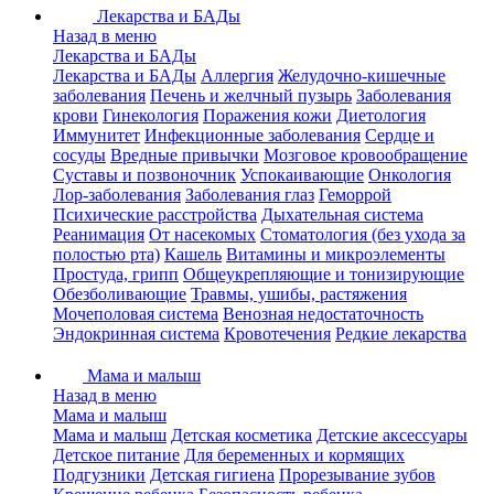
Лекарства и БАДы
Назад в меню
Лекарства и БАДы
Лекарства и БАДы
Аллергия
Желудочно-кишечные
заболевания
Печень и желчный пузырь
Заболевания
крови
Гинекология
Поражения кожи
Диетология
Иммунитет
Инфекционные заболевания
Сердце и
сосуды
Вредные привычки
Мозговое кровообращение
Суставы и позвоночник
Успокаивающие
Онкология
Лор-заболевания
Заболевания глаз
Геморрой
Психические расстройства
Дыхательная система
Реанимация
От насекомых
Стоматология (без ухода за
полостью рта)
Кашель
Витамины и микроэлементы
Простуда, грипп
Общеукрепляющие и тонизирующие
Обезболивающие
Травмы, ушибы, растяжения
Мочеполовая система
Венозная недостаточность
Эндокринная система
Кровотечения
Редкие лекарства
Мама и малыш
Назад в меню
Мама и малыш
Мама и малыш
Детская косметика
Детские аксессуары
Детское питание
Для беременных и кормящих
Подгузники
Детская гигиена
Прорезывание зубов