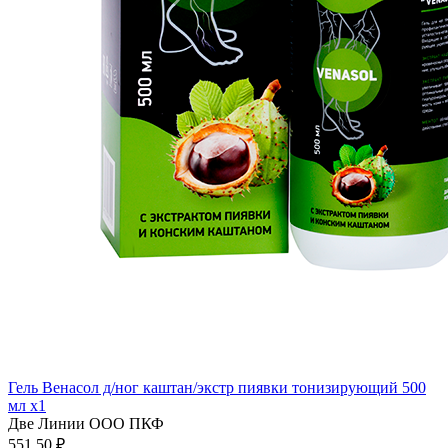
Гель Венасол д/ног каштан/экстр пиявки тонизирующий 500
мл x1
Две Линии ООО ПКФ
551.50 ₽