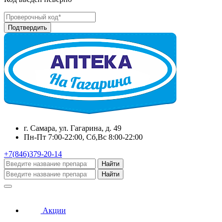
г. Самара, ул. Гагарина, д. 49
Пн-Пт 7:00-22:00, Сб,Вс 8:00-22:00
+7(846)379-20-14
Найти
Найти
Акции