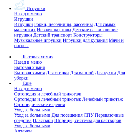
Игрушки
Назад в меню
Игрушки
Игрушки
Горки, песочницы, бассейны
Для самых
маленьких
Неваляшки, юлы
Детские развивающие
игрушки
Детский транспорт
Конструкторы
Музыкальные игрушки
Игрушки для купания
Мячи и
насосы
Бытовая химия
Назад в меню
Бытовая химия
Бытовая химия
Для стирки
Для ванной
Для кухни
Для
уборки
Еще
Назад в меню
Ортопедия и лечебный трикотаж
Ортопедия и лечебный трикотаж
Лечебный трикотаж
Ортопедические изделия
Уход за больными
Уход за больными
Для посещения ЛПУ
Перевязочные
средства
Пластыри
Шприцы, системы для растворов
Уход за больными
Аптечки