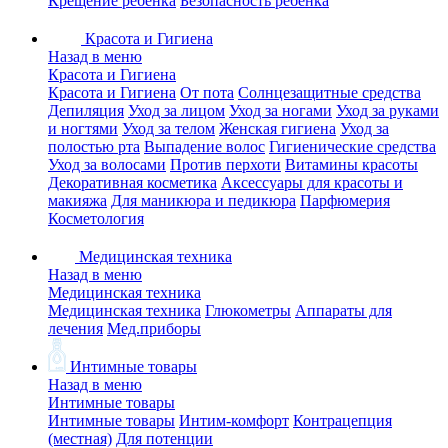
Крещение ребенка
Безопасность ребенка
Красота и Гигиена
Назад в меню
Красота и Гигиена
Красота и Гигиена
От пота
Солнцезащитные средства
Депиляция
Уход за лицом
Уход за ногами
Уход за руками
и ногтями
Уход за телом
Женская гигиена
Уход за
полостью рта
Выпадение волос
Гигиенические средства
Уход за волосами
Против перхоти
Витамины красоты
Декоративная косметика
Аксессуары для красоты и
макияжа
Для маникюра и педикюра
Парфюмерия
Косметология
Медицинская техника
Назад в меню
Медицинская техника
Медицинская техника
Глюкометры
Аппараты для
лечения
Мед.приборы
Интимные товары
Назад в меню
Интимные товары
Интимные товары
Интим-комфорт
Контрацепция
(местная)
Для потенции