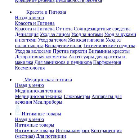
Крещение ребенка
Безопасность ребенка
Красота и Гигиена
Назад в меню
Красота и Гигиена
Красота и Гигиена
От пота
Солнцезащитные средства
Депиляция
Уход за лицом
Уход за ногами
Уход за руками
и ногтями
Уход за телом
Женская гигиена
Уход за
полостью рта
Выпадение волос
Гигиенические средства
Уход за волосами
Против перхоти
Витамины красоты
Декоративная косметика
Аксессуары для красоты и
макияжа
Для маникюра и педикюра
Парфюмерия
Косметология
Медицинская техника
Назад в меню
Медицинская техника
Медицинская техника
Глюкометры
Аппараты для
лечения
Мед.приборы
Интимные товары
Назад в меню
Интимные товары
Интимные товары
Интим-комфорт
Контрацепция
(местная)
Для потенции