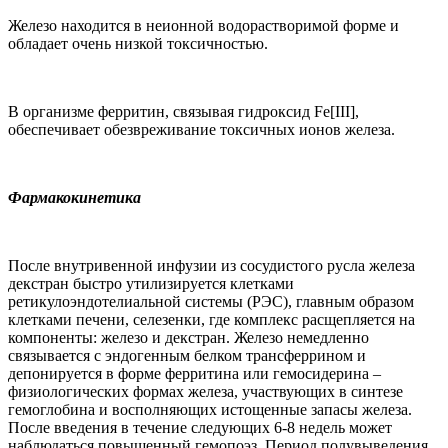
Железо находится в неионной водорастворимой форме и
обладает очень низкой токсичностью.
В организме ферритин, связывая гидроксид Fe
[
II
I],
обеспечивает обезвреживание токсичных ионов железа.
Фармакокинетика
После внутривенной инфузии из сосудистого русла железа
декстран быстро утилизируется клетками
ретикулоэндотелиальной системы (РЭС), главным образом
клетками печени, селезенки, где комплекс расщепляется на
компоненты: железо и декстран. Железо немедленно
связывается с эндогенным белком трансферрином и
депонируется в форме ферритина или гемосидерина –
физиологических формах железа, участвующих в синтезе
гемоглобина и восполняющих истощенные запасы железа.
После введения в течение следующих 6-8 недель может
наблюдаться повышенный гемопоэз. Период полувыведения