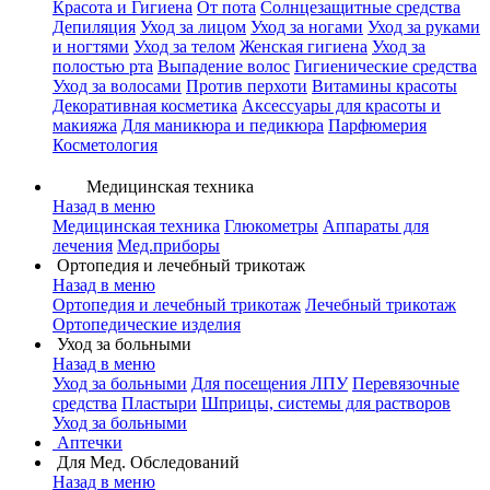
Красота и Гигиена
От пота
Солнцезащитные средства
Депиляция
Уход за лицом
Уход за ногами
Уход за руками
и ногтями
Уход за телом
Женская гигиена
Уход за
полостью рта
Выпадение волос
Гигиенические средства
Уход за волосами
Против перхоти
Витамины красоты
Декоративная косметика
Аксессуары для красоты и
макияжа
Для маникюра и педикюра
Парфюмерия
Косметология
Медицинская техника
Назад в меню
Медицинская техника
Глюкометры
Аппараты для
лечения
Мед.приборы
Ортопедия и лечебный трикотаж
Назад в меню
Ортопедия и лечебный трикотаж
Лечебный трикотаж
Ортопедические изделия
Уход за больными
Назад в меню
Уход за больными
Для посещения ЛПУ
Перевязочные
средства
Пластыри
Шприцы, системы для растворов
Уход за больными
Аптечки
Для Мед. Обследований
Назад в меню