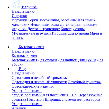
Игрушки
Назад в меню
Игрушки
Игрушки
Горки, песочницы, бассейны
Для самых
маленьких
Неваляшки, юлы
Детские развивающие
игрушки
Детский транспорт
Конструкторы
Музыкальные игрушки
Игрушки для купания
Мячи и
насосы
Бытовая химия
Назад в меню
Бытовая химия
Бытовая химия
Для стирки
Для ванной
Для кухни
Для
уборки
Еще
Назад в меню
Ортопедия и лечебный трикотаж
Ортопедия и лечебный трикотаж
Лечебный трикотаж
Ортопедические изделия
Уход за больными
Уход за больными
Для посещения ЛПУ
Перевязочные
средства
Пластыри
Шприцы, системы для растворов
Уход за больными
Аптечки