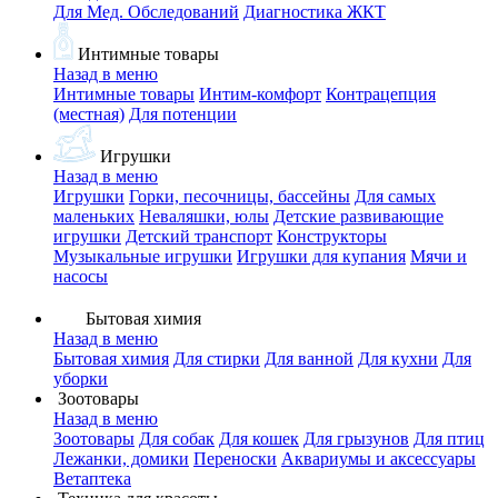
Для Мед. Обследований
Диагностика ЖКТ
Интимные товары
Назад в меню
Интимные товары
Интим-комфорт
Контрацепция
(местная)
Для потенции
Игрушки
Назад в меню
Игрушки
Горки, песочницы, бассейны
Для самых
маленьких
Неваляшки, юлы
Детские развивающие
игрушки
Детский транспорт
Конструкторы
Музыкальные игрушки
Игрушки для купания
Мячи и
насосы
Бытовая химия
Назад в меню
Бытовая химия
Для стирки
Для ванной
Для кухни
Для
уборки
Зоотовары
Назад в меню
Зоотовары
Для собак
Для кошек
Для грызунов
Для птиц
Лежанки, домики
Переноски
Аквариумы и аксессуары
Ветаптека