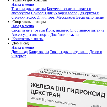
Техника для красоты
Назад в меню
Техника для красоты
Косметические аппараты и
аксессуары
Приборы для укладки волос
Для бритья и
стрижки волос
Эпиляторы
Массажеры
Весы напольные
Спортивные товары
Назад в меню
Спортивные товары
Йога, пилатес
Спортивное питание
Аксессуары для спорта
Для бани и сауны
Контактные линзы
Дом и сад
Назад в меню
Дом и сад
Канцтовары
Товары для праздников
Декор и
интерьер