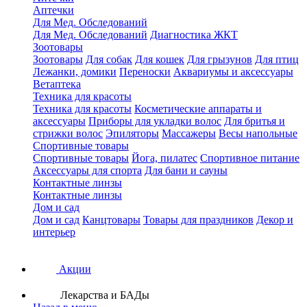
Аптечки
Для Мед. Обследований
Для Мед. Обследований
Диагностика ЖКТ
Зоотовары
Зоотовары
Для собак
Для кошек
Для грызунов
Для птиц
Лежанки, домики
Переноски
Аквариумы и аксессуары
Ветаптека
Техника для красоты
Техника для красоты
Косметические аппараты и
аксессуары
Приборы для укладки волос
Для бритья и
стрижки волос
Эпиляторы
Массажеры
Весы напольные
Спортивные товары
Спортивные товары
Йога, пилатес
Спортивное питание
Аксессуары для спорта
Для бани и сауны
Контактные линзы
Контактные линзы
Дом и сад
Дом и сад
Канцтовары
Товары для праздников
Декор и
интерьер
Акции
Лекарства и БАДы