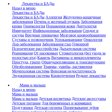
Лекарства и БАДы
Назад в меню
Лекарства и БАДы
Лекарства и БАДы
Аллергия
Желудочно-кишечные
заболевания
Печень и желчный пузырь
Заболевания
крови
Гинекология
Поражения кожи
Диетология
Иммунитет
Инфекционные заболевания
Сердце и
сосуды
Вредные привычки
Мозговое кровообращение
Суставы и позвоночник
Успокаивающие
Онкология
Лор-заболевания
Заболевания глаз
Геморрой
Психические расстройства
Дыхательная система
Реанимация
От насекомых
Стоматология (без ухода за
полостью рта)
Кашель
Витамины и микроэлементы
Простуда, грипп
Общеукрепляющие и тонизирующие
Обезболивающие
Травмы, ушибы, растяжения
Мочеполовая система
Венозная недостаточность
Эндокринная система
Кровотечения
Редкие лекарства
Мама и малыш
Назад в меню
Мама и малыш
Мама и малыш
Детская косметика
Детские аксессуары
Детское питание
Для беременных и кормящих
Подгузники
Детская гигиена
Прорезывание зубов