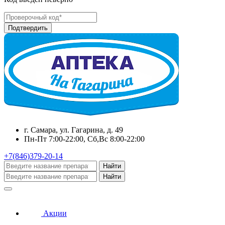
г. Самара, ул. Гагарина, д. 49
Пн-Пт 7:00-22:00, Сб,Вс 8:00-22:00
+7(846)379-20-14
Найти
Найти
Акции