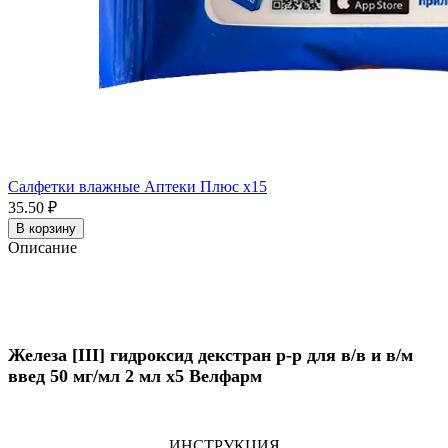
Салфетки влажные Аптеки Плюс x15
35.50 ₽
В корзину
Описание
Железа [III] гидроксид декстран р-р для в/в и в/м
введ 50 мг/мл 2 мл x5 Велфарм
ИНСТРУКЦИЯ