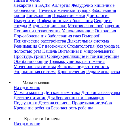
Назад в меню
Лекарства и БАДы
Аллергия
Желудочно-кишечные
заболевания
Печень и желчный пузырь
Заболевания
крови
Гинекология
Поражения кожи
Диетология
Иммунитет
Инфекционные заболевания
Сердце и
сосуды
Вредные привычки
Мозговое кровообращение
Суставы и позвоночник
Успокаивающие
Онкология
Лор-заболевания
Заболевания глаз
Геморрой
Психические расстройства
Дыхательная система
Реанимация
От насекомых
Стоматология (без ухода за
полостью рта)
Кашель
Витамины и микроэлементы
Простуда, грипп
Общеукрепляющие и тонизирующие
Обезболивающие
Травмы, ушибы, растяжения
Мочеполовая система
Венозная недостаточность
Эндокринная система
Кровотечения
Редкие лекарства
Мама и малыш
Назад в меню
Мама и малыш
Детская косметика
Детские аксессуары
Детское питание
Для беременных и кормящих
Подгузники
Детская гигиена
Прорезывание зубов
Крещение ребенка
Безопасность ребенка
Красота и Гигиена
Назад в меню