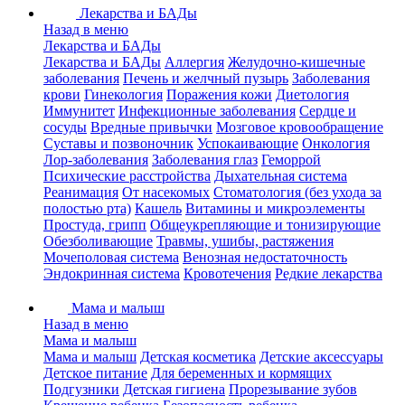
Лекарства и БАДы
Назад в меню
Лекарства и БАДы
Лекарства и БАДы
Аллергия
Желудочно-кишечные
заболевания
Печень и желчный пузырь
Заболевания
крови
Гинекология
Поражения кожи
Диетология
Иммунитет
Инфекционные заболевания
Сердце и
сосуды
Вредные привычки
Мозговое кровообращение
Суставы и позвоночник
Успокаивающие
Онкология
Лор-заболевания
Заболевания глаз
Геморрой
Психические расстройства
Дыхательная система
Реанимация
От насекомых
Стоматология (без ухода за
полостью рта)
Кашель
Витамины и микроэлементы
Простуда, грипп
Общеукрепляющие и тонизирующие
Обезболивающие
Травмы, ушибы, растяжения
Мочеполовая система
Венозная недостаточность
Эндокринная система
Кровотечения
Редкие лекарства
Мама и малыш
Назад в меню
Мама и малыш
Мама и малыш
Детская косметика
Детские аксессуары
Детское питание
Для беременных и кормящих
Подгузники
Детская гигиена
Прорезывание зубов