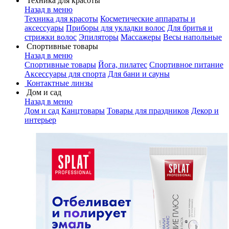
Техника для красоты
Назад в меню
Техника для красоты
Косметические аппараты и
аксессуары
Приборы для укладки волос
Для бритья и
стрижки волос
Эпиляторы
Массажеры
Весы напольные
Спортивные товары
Назад в меню
Спортивные товары
Йога, пилатес
Спортивное питание
Аксессуары для спорта
Для бани и сауны
Контактные линзы
Дом и сад
Назад в меню
Дом и сад
Канцтовары
Товары для праздников
Декор и
интерьер