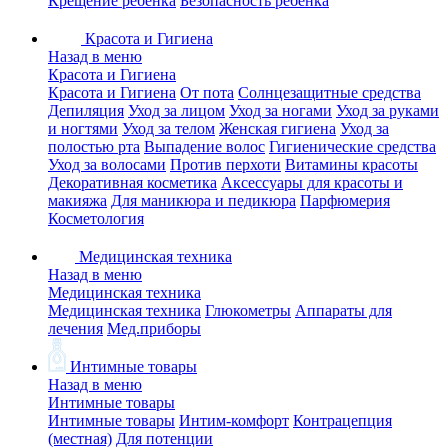
Крещение ребенка
Безопасность ребенка
Красота и Гигиена
Назад в меню
Красота и Гигиена
Красота и Гигиена
От пота
Солнцезащитные средства
Депиляция
Уход за лицом
Уход за ногами
Уход за руками
и ногтями
Уход за телом
Женская гигиена
Уход за
полостью рта
Выпадение волос
Гигиенические средства
Уход за волосами
Против перхоти
Витамины красоты
Декоративная косметика
Аксессуары для красоты и
макияжа
Для маникюра и педикюра
Парфюмерия
Косметология
Медицинская техника
Назад в меню
Медицинская техника
Медицинская техника
Глюкометры
Аппараты для
лечения
Мед.приборы
Интимные товары
Назад в меню
Интимные товары
Интимные товары
Интим-комфорт
Контрацепция
(местная)
Для потенции