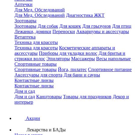
Аптечки
Для Мед. Обследований
Для Мед. Обследований
Диагностика ЖКТ
Зоотовары
Зоотовары
Для собак
Для кошек
Для грызунов
Для птиц
Лежанки, домики
Переноски
Аквариумы и аксессуары
Ветаптека
Техника для красоты
Техника для красоты
Косметические аппараты и
аксессуары
Приборы для укладки волос
Для бритья и
стрижки волос
Эпиляторы
Массажеры
Весы напольные
Спортивные товары
Спортивные товары
Йога, пилатес
Спортивное питание
Аксессуары для спорта
Для бани и сауны
Контактные линзы
Контактные линзы
Дом и сад
Дом и сад
Канцтовары
Товары для праздников
Декор и
интерьер
Акции
Лекарства и БАДы