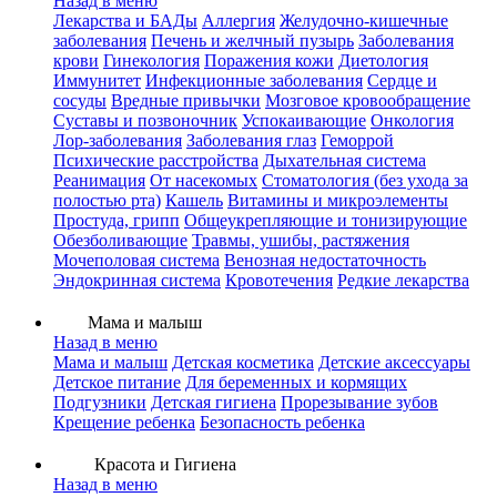
Назад в меню
Лекарства и БАДы
Аллергия
Желудочно-кишечные
заболевания
Печень и желчный пузырь
Заболевания
крови
Гинекология
Поражения кожи
Диетология
Иммунитет
Инфекционные заболевания
Сердце и
сосуды
Вредные привычки
Мозговое кровообращение
Суставы и позвоночник
Успокаивающие
Онкология
Лор-заболевания
Заболевания глаз
Геморрой
Психические расстройства
Дыхательная система
Реанимация
От насекомых
Стоматология (без ухода за
полостью рта)
Кашель
Витамины и микроэлементы
Простуда, грипп
Общеукрепляющие и тонизирующие
Обезболивающие
Травмы, ушибы, растяжения
Мочеполовая система
Венозная недостаточность
Эндокринная система
Кровотечения
Редкие лекарства
Мама и малыш
Назад в меню
Мама и малыш
Детская косметика
Детские аксессуары
Детское питание
Для беременных и кормящих
Подгузники
Детская гигиена
Прорезывание зубов
Крещение ребенка
Безопасность ребенка
Красота и Гигиена
Назад в меню