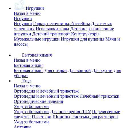
Игрушки
Назад в меню
Игрушки
Игрушки
Горки, песочницы, бассейны
Для самых
маленьких
Неваляшки, юлы
Детские развивающие
игрушки
Детский транспорт
Конструкторы
Музыкальные игрушки
Игрушки для купания
Мячи и
насосы
Бытовая химия
Назад в меню
Бытовая химия
Бытовая химия
Для стирки
Для ванной
Для кухни
Для
уборки
Еще
Назад в меню
Ортопедия и лечебный трикотаж
Ортопедия и лечебный трикотаж
Лечебный трикотаж
Ортопедические изделия
Уход за больными
Уход за больными
Для посещения ЛПУ
Перевязочные
средства
Пластыри
Шприцы, системы для растворов
Уход за больными
Аптечки