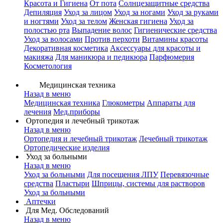
Красота и Гигиена
От пота
Солнцезащитные средства
Депиляция
Уход за лицом
Уход за ногами
Уход за руками
и ногтями
Уход за телом
Женская гигиена
Уход за
полостью рта
Выпадение волос
Гигиенические средства
Уход за волосами
Против перхоти
Витамины красоты
Декоративная косметика
Аксессуары для красоты и
макияжа
Для маникюра и педикюра
Парфюмерия
Косметология
Медицинская техника
Назад в меню
Медицинская техника
Глюкометры
Аппараты для
лечения
Мед.приборы
Ортопедия и лечебный трикотаж
Назад в меню
Ортопедия и лечебный трикотаж
Лечебный трикотаж
Ортопедические изделия
Уход за больными
Назад в меню
Уход за больными
Для посещения ЛПУ
Перевязочные
средства
Пластыри
Шприцы, системы для растворов
Уход за больными
Аптечки
Для Мед. Обследований
Назад в меню