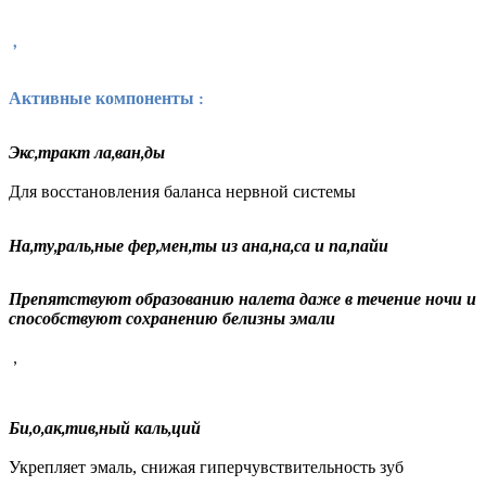
,
Активные компоненты :
Экс­,тракт ла­,ван­,ды
Для восстановления баланса нервной системы​
На­,ту­,раль­,ные фер­,мен­,ты из ана­,на­,са и па­,пайи
Препятствуют образованию налета даже в течение ночи и
способствуют сохранению белизны эмали​
,
Би­,о­,ак­,тив­,ный каль­,ций
Укрепляет эмаль, снижая гиперчувствительность зуб