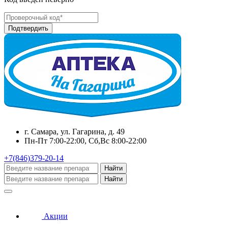
г. Самара, ул. Гагарина, д. 49
Пн-Пт 7:00-22:00, Сб,Вс 8:00-22:00
+7(846)379-20-14
Найти
Найти
Акции