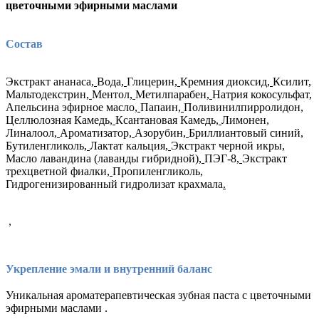
цветочными эфирными маслами
Состав
Экстракт ананаса
,
Вода
,
Глицерин
,
Кремния диоксид
,
Ксилит
,
Мальтодекстрин
,
Ментол
,
Метилпарабен
,
Натрия кокосульфат
,
Апельсина эфирное масло
,
Папаин
,
Поливинилпирролидон
,
Целлюлозная Камедь
,
Ксантановая Камедь
,
Лимонен
,
Линалоол
,
Ароматизатор
,
Азорубин
,
Бриллиантовый синий
,
Бутиленгликоль
,
Лактат кальция
,
Экстракт черной икры
,
Масло лавандина (лаванды гибридной)
,
ПЭГ-8
,
Экстракт
трехцветной фиалки
,
Пропиленгликоль
,
Гидрогенизированный гидролизат крахмала
.
,
Укрепление эмали и внутренний баланс
Уникальная ароматерапевтическая зубная паста с цветочными
эфирными маслами .