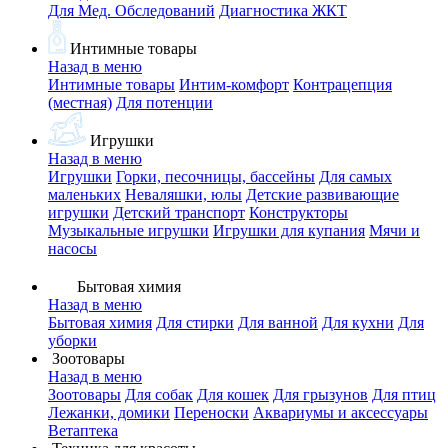
Для Мед. Обследований
Диагностика ЖКТ
Интимные товары
Назад в меню
Интимные товары
Интим-комфорт
Контрацепция
(местная)
Для потенции
Игрушки
Назад в меню
Игрушки
Горки, песочницы, бассейны
Для самых
маленьких
Неваляшки, юлы
Детские развивающие
игрушки
Детский транспорт
Конструкторы
Музыкальные игрушки
Игрушки для купания
Мячи и
насосы
Бытовая химия
Назад в меню
Бытовая химия
Для стирки
Для ванной
Для кухни
Для
уборки
Зоотовары
Назад в меню
Зоотовары
Для собак
Для кошек
Для грызунов
Для птиц
Лежанки, домики
Переноски
Аквариумы и аксессуары
Ветаптека