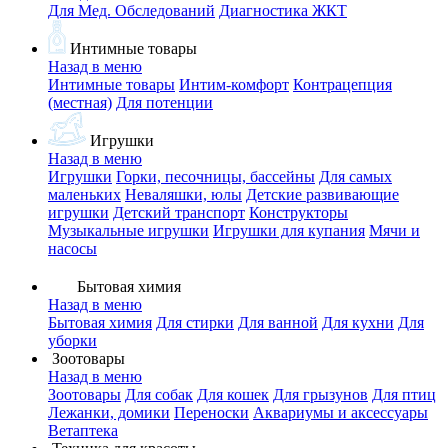
Для Мед. Обследований
Диагностика ЖКТ
Интимные товары
Назад в меню
Интимные товары
Интим-комфорт
Контрацепция
(местная)
Для потенции
Игрушки
Назад в меню
Игрушки
Горки, песочницы, бассейны
Для самых
маленьких
Неваляшки, юлы
Детские развивающие
игрушки
Детский транспорт
Конструкторы
Музыкальные игрушки
Игрушки для купания
Мячи и
насосы
Бытовая химия
Назад в меню
Бытовая химия
Для стирки
Для ванной
Для кухни
Для
уборки
Зоотовары
Назад в меню
Зоотовары
Для собак
Для кошек
Для грызунов
Для птиц
Лежанки, домики
Переноски
Аквариумы и аксессуары
Ветаптека