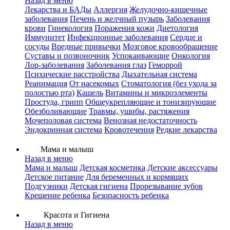
Назад в меню
Лекарства и БАДы
Аллергия
Желудочно-кишечные
заболевания
Печень и желчный пузырь
Заболевания
крови
Гинекология
Поражения кожи
Диетология
Иммунитет
Инфекционные заболевания
Сердце и
сосуды
Вредные привычки
Мозговое кровообращение
Суставы и позвоночник
Успокаивающие
Онкология
Лор-заболевания
Заболевания глаз
Геморрой
Психические расстройства
Дыхательная система
Реанимация
От насекомых
Стоматология (без ухода за
полостью рта)
Кашель
Витамины и микроэлементы
Простуда, грипп
Общеукрепляющие и тонизирующие
Обезболивающие
Травмы, ушибы, растяжения
Мочеполовая система
Венозная недостаточность
Эндокринная система
Кровотечения
Редкие лекарства
Мама и малыш
Назад в меню
Мама и малыш
Детская косметика
Детские аксессуары
Детское питание
Для беременных и кормящих
Подгузники
Детская гигиена
Прорезывание зубов
Крещение ребенка
Безопасность ребенка
Красота и Гигиена
Назад в меню