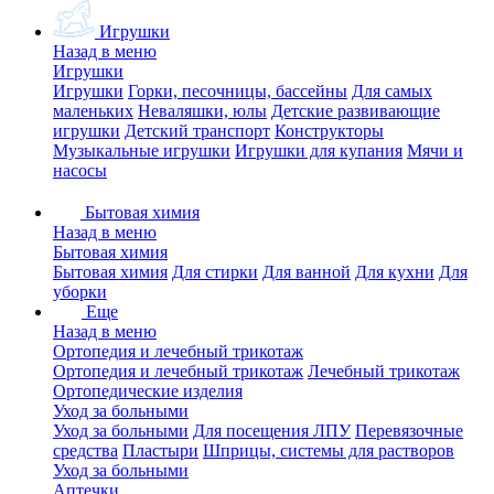
Игрушки
Назад в меню
Игрушки
Игрушки
Горки, песочницы, бассейны
Для самых
маленьких
Неваляшки, юлы
Детские развивающие
игрушки
Детский транспорт
Конструкторы
Музыкальные игрушки
Игрушки для купания
Мячи и
насосы
Бытовая химия
Назад в меню
Бытовая химия
Бытовая химия
Для стирки
Для ванной
Для кухни
Для
уборки
Еще
Назад в меню
Ортопедия и лечебный трикотаж
Ортопедия и лечебный трикотаж
Лечебный трикотаж
Ортопедические изделия
Уход за больными
Уход за больными
Для посещения ЛПУ
Перевязочные
средства
Пластыри
Шприцы, системы для растворов
Уход за больными
Аптечки