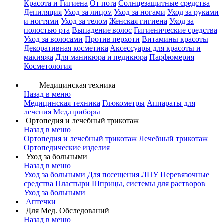
Красота и Гигиена
От пота
Солнцезащитные средства
Депиляция
Уход за лицом
Уход за ногами
Уход за руками
и ногтями
Уход за телом
Женская гигиена
Уход за
полостью рта
Выпадение волос
Гигиенические средства
Уход за волосами
Против перхоти
Витамины красоты
Декоративная косметика
Аксессуары для красоты и
макияжа
Для маникюра и педикюра
Парфюмерия
Косметология
Медицинская техника
Назад в меню
Медицинская техника
Глюкометры
Аппараты для
лечения
Мед.приборы
Ортопедия и лечебный трикотаж
Назад в меню
Ортопедия и лечебный трикотаж
Лечебный трикотаж
Ортопедические изделия
Уход за больными
Назад в меню
Уход за больными
Для посещения ЛПУ
Перевязочные
средства
Пластыри
Шприцы, системы для растворов
Уход за больными
Аптечки
Для Мед. Обследований
Назад в меню