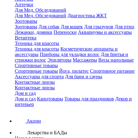
Аптечки
Для Мед. Обследований
Для Мед. Обследований
Диагностика ЖКТ
Зоотовары
Зоотовары
Для собак
Для кошек
Для грызунов
Для птиц
Лежанки, домики
Переноски
Аквариумы и аксессуары
Ветаптека
Техника для красоты
Техника для красоты
Косметические аппараты и
аксессуары
Приборы для укладки волос
Для бритья и
стрижки волос
Эпиляторы
Массажеры
Весы напольные
Спортивные товары
Спортивные товары
Йога, пилатес
Спортивное питание
Аксессуары для спорта
Для бани и сауны
Контактные линзы
Контактные линзы
Дом и сад
Дом и сад
Канцтовары
Товары для праздников
Декор и
интерьер
Акции
Лекарства и БАДы