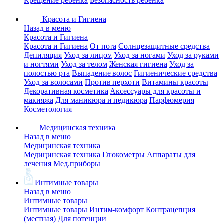
Крещение ребенка
Безопасность ребенка
Красота и Гигиена
Назад в меню
Красота и Гигиена
Красота и Гигиена
От пота
Солнцезащитные средства
Депиляция
Уход за лицом
Уход за ногами
Уход за руками
и ногтями
Уход за телом
Женская гигиена
Уход за
полостью рта
Выпадение волос
Гигиенические средства
Уход за волосами
Против перхоти
Витамины красоты
Декоративная косметика
Аксессуары для красоты и
макияжа
Для маникюра и педикюра
Парфюмерия
Косметология
Медицинская техника
Назад в меню
Медицинская техника
Медицинская техника
Глюкометры
Аппараты для
лечения
Мед.приборы
Интимные товары
Назад в меню
Интимные товары
Интимные товары
Интим-комфорт
Контрацепция
(местная)
Для потенции