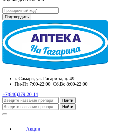
г. Самара, ул. Гагарина, д. 49
Пн-Пт 7:00-22:00, Сб,Вс 8:00-22:00
+7(846)379-20-14
Найти
Найти
Акции