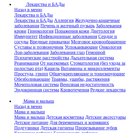
Лекарства и БАДы
Назад в меню
Лекарства и БАДы
Лекарства и БАДы
Аллергия
Желудочно-кишечные
заболевания
Печень и желчный пузырь
Заболевания
крови
Гинекология
Поражения кожи
Диетология
Иммунитет
Инфекционные заболевания
Сердце и
сосуды
Вредные привычки
Мозговое кровообращение
Суставы и позвоночник
Успокаивающие
Онкология
Лор-заболевания
Заболевания глаз
Геморрой
Психические расстройства
Дыхательная система
Реанимация
От насекомых
Стоматология (без ухода за
полостью рта)
Кашель
Витамины и микроэлементы
Простуда, грипп
Общеукрепляющие и тонизирующие
Обезболивающие
Травмы, ушибы, растяжения
Мочеполовая система
Венозная недостаточность
Эндокринная система
Кровотечения
Редкие лекарства
Мама и малыш
Назад в меню
Мама и малыш
Мама и малыш
Детская косметика
Детские аксессуары
Детское питание
Для беременных и кормящих
Подгузники
Детская гигиена
Прорезывание зубов