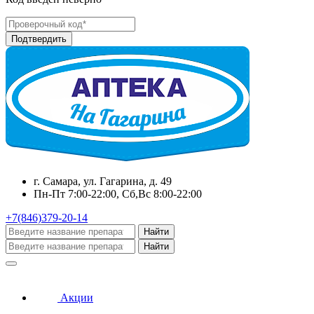
г. Самара, ул. Гагарина, д. 49
Пн-Пт 7:00-22:00, Сб,Вс 8:00-22:00
+7(846)379-20-14
Найти
Найти
Акции