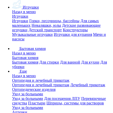
Игрушки
Назад в меню
Игрушки
Игрушки
Горки, песочницы, бассейны
Для самых
маленьких
Неваляшки, юлы
Детские развивающие
игрушки
Детский транспорт
Конструкторы
Музыкальные игрушки
Игрушки для купания
Мячи и
насосы
Бытовая химия
Назад в меню
Бытовая химия
Бытовая химия
Для стирки
Для ванной
Для кухни
Для
уборки
Еще
Назад в меню
Ортопедия и лечебный трикотаж
Ортопедия и лечебный трикотаж
Лечебный трикотаж
Ортопедические изделия
Уход за больными
Уход за больными
Для посещения ЛПУ
Перевязочные
средства
Пластыри
Шприцы, системы для растворов
Уход за больными
Аптечки