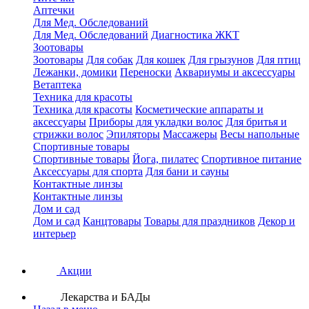
Аптечки
Для Мед. Обследований
Для Мед. Обследований
Диагностика ЖКТ
Зоотовары
Зоотовары
Для собак
Для кошек
Для грызунов
Для птиц
Лежанки, домики
Переноски
Аквариумы и аксессуары
Ветаптека
Техника для красоты
Техника для красоты
Косметические аппараты и
аксессуары
Приборы для укладки волос
Для бритья и
стрижки волос
Эпиляторы
Массажеры
Весы напольные
Спортивные товары
Спортивные товары
Йога, пилатес
Спортивное питание
Аксессуары для спорта
Для бани и сауны
Контактные линзы
Контактные линзы
Дом и сад
Дом и сад
Канцтовары
Товары для праздников
Декор и
интерьер
Акции
Лекарства и БАДы