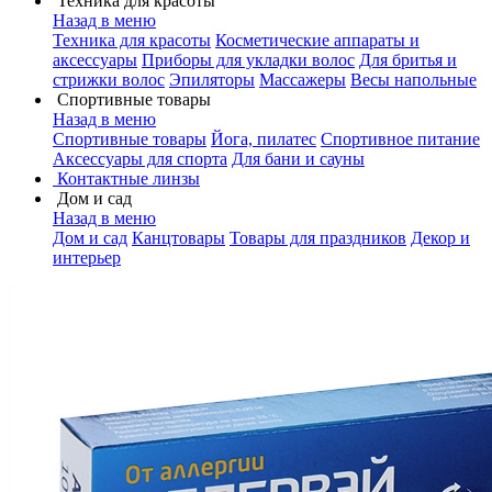
Техника для красоты
Назад в меню
Техника для красоты
Косметические аппараты и
аксессуары
Приборы для укладки волос
Для бритья и
стрижки волос
Эпиляторы
Массажеры
Весы напольные
Спортивные товары
Назад в меню
Спортивные товары
Йога, пилатес
Спортивное питание
Аксессуары для спорта
Для бани и сауны
Контактные линзы
Дом и сад
Назад в меню
Дом и сад
Канцтовары
Товары для праздников
Декор и
интерьер