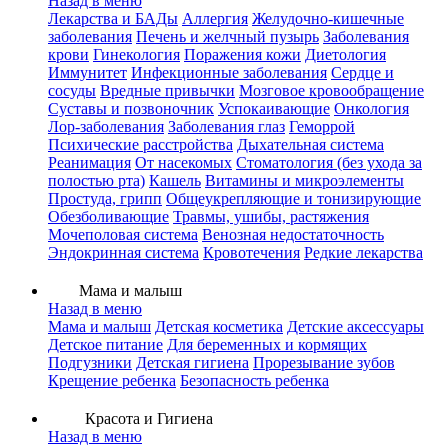
Назад в меню
Лекарства и БАДы
Аллергия
Желудочно-кишечные
заболевания
Печень и желчный пузырь
Заболевания
крови
Гинекология
Поражения кожи
Диетология
Иммунитет
Инфекционные заболевания
Сердце и
сосуды
Вредные привычки
Мозговое кровообращение
Суставы и позвоночник
Успокаивающие
Онкология
Лор-заболевания
Заболевания глаз
Геморрой
Психические расстройства
Дыхательная система
Реанимация
От насекомых
Стоматология (без ухода за
полостью рта)
Кашель
Витамины и микроэлементы
Простуда, грипп
Общеукрепляющие и тонизирующие
Обезболивающие
Травмы, ушибы, растяжения
Мочеполовая система
Венозная недостаточность
Эндокринная система
Кровотечения
Редкие лекарства
Мама и малыш
Назад в меню
Мама и малыш
Детская косметика
Детские аксессуары
Детское питание
Для беременных и кормящих
Подгузники
Детская гигиена
Прорезывание зубов
Крещение ребенка
Безопасность ребенка
Красота и Гигиена
Назад в меню