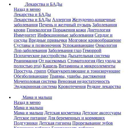
Лекарства и БАДы
Назад в меню
Лекарства и БАДы
Лекарства и БАДы
Аллергия
Желудочно-кишечные
заболевания
Печень и желчный пузырь
Заболевания
крови
Гинекология
Поражения кожи
Диетология
Иммунитет
Инфекционные заболевания
Сердце и
сосуды
Вредные привычки
Мозговое кровообращение
Суставы и позвоночник
Успокаивающие
Онкология
Лор-заболевания
Заболевания глаз
Геморрой
Психические расстройства
Дыхательная система
Реанимация
От насекомых
Стоматология (без ухода за
полостью рта)
Кашель
Витамины и микроэлементы
Простуда, грипп
Общеукрепляющие и тонизирующие
Обезболивающие
Травмы, ушибы, растяжения
Мочеполовая система
Венозная недостаточность
Эндокринная система
Кровотечения
Редкие лекарства
Мама и малыш
Назад в меню
Мама и малыш
Мама и малыш
Детская косметика
Детские аксессуары
Детское питание
Для беременных и кормящих
Подгузники
Детская гигиена
Прорезывание зубов