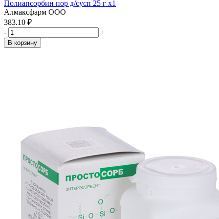
Полиапсорбин пор д/сусп 25 г x1
Алмаксфарм ООО
383.10 ₽
-
+
В корзину