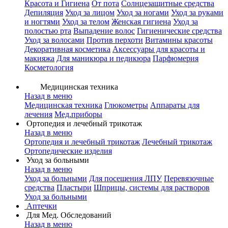
Красота и Гигиена
От пота
Солнцезащитные средства
Депиляция
Уход за лицом
Уход за ногами
Уход за руками
и ногтями
Уход за телом
Женская гигиена
Уход за
полостью рта
Выпадение волос
Гигиенические средства
Уход за волосами
Против перхоти
Витамины красоты
Декоративная косметика
Аксессуары для красоты и
макияжа
Для маникюра и педикюра
Парфюмерия
Косметология
Медицинская техника
Назад в меню
Медицинская техника
Глюкометры
Аппараты для
лечения
Мед.приборы
Ортопедия и лечебный трикотаж
Назад в меню
Ортопедия и лечебный трикотаж
Лечебный трикотаж
Ортопедические изделия
Уход за больными
Назад в меню
Уход за больными
Для посещения ЛПУ
Перевязочные
средства
Пластыри
Шприцы, системы для растворов
Уход за больными
Аптечки
Для Мед. Обследований
Назад в меню