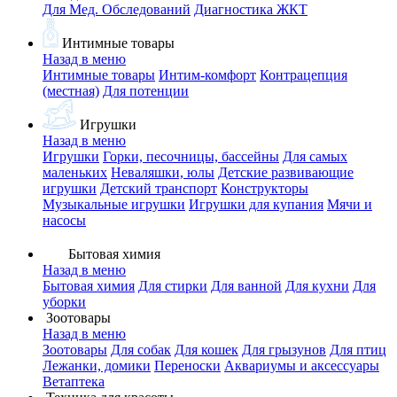
Для Мед. Обследований
Диагностика ЖКТ
Интимные товары
Назад в меню
Интимные товары
Интим-комфорт
Контрацепция
(местная)
Для потенции
Игрушки
Назад в меню
Игрушки
Горки, песочницы, бассейны
Для самых
маленьких
Неваляшки, юлы
Детские развивающие
игрушки
Детский транспорт
Конструкторы
Музыкальные игрушки
Игрушки для купания
Мячи и
насосы
Бытовая химия
Назад в меню
Бытовая химия
Для стирки
Для ванной
Для кухни
Для
уборки
Зоотовары
Назад в меню
Зоотовары
Для собак
Для кошек
Для грызунов
Для птиц
Лежанки, домики
Переноски
Аквариумы и аксессуары
Ветаптека