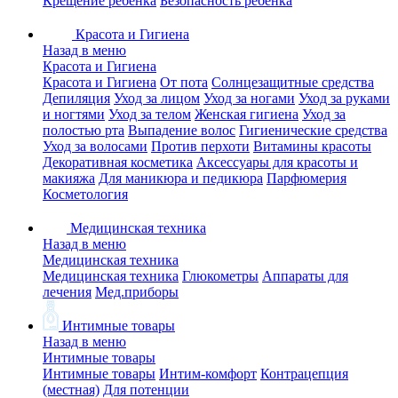
Крещение ребенка
Безопасность ребенка
Красота и Гигиена
Назад в меню
Красота и Гигиена
Красота и Гигиена
От пота
Солнцезащитные средства
Депиляция
Уход за лицом
Уход за ногами
Уход за руками
и ногтями
Уход за телом
Женская гигиена
Уход за
полостью рта
Выпадение волос
Гигиенические средства
Уход за волосами
Против перхоти
Витамины красоты
Декоративная косметика
Аксессуары для красоты и
макияжа
Для маникюра и педикюра
Парфюмерия
Косметология
Медицинская техника
Назад в меню
Медицинская техника
Медицинская техника
Глюкометры
Аппараты для
лечения
Мед.приборы
Интимные товары
Назад в меню
Интимные товары
Интимные товары
Интим-комфорт
Контрацепция
(местная)
Для потенции