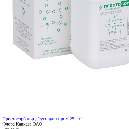
Простосорб пор д/сусп д/вн прим 25 г x1
Флора Кавказа ОАО