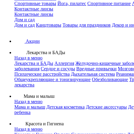
Спортивные товары
Йога, пилатес
Спортивное питание
Контактные линзы
Контактные линзы
Дом и сад
Дом и сад
Канцтовары
Товары для праздников
Декор и и
Акции
Лекарства и БАДы
Назад в меню
Лекарства и БАДы
Аллергия
Желудочно-кишечные забол
заболевания
Сердце и сосуды
Вредные привычки
Мозгов
Психические расстройства
Дыхательная система
Реанима
Общеукрепляющие и тонизирующие
Обезболивающие
Тр
лекарства
Мама и малыш
Назад в меню
Мама и малыш
Детская косметика
Детские аксессуары
Де
ребенка
Красота и Гигиена
Назад в меню