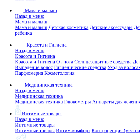
Мама и малыш
Назад в меню
Мама и малыш
Мама и малыш
Детская косметика
Детские аксессуары
Де
ребенка
Красота и Гигиена
Назад в меню
Красота и Гигиена
Красота и Гигиена
От пота
Солнцезащитные средства
Де
Выпадение волос
Гигиенические средства
Уход за волоса
Парфюмерия
Косметология
Медицинская техника
Назад в меню
Медицинская техника
Медицинская техника
Глюкометры
Аппараты для лечени
Интимные товары
Назад в меню
Интимные товары
Интимные товары
Интим-комфорт
Контрацепция (местна