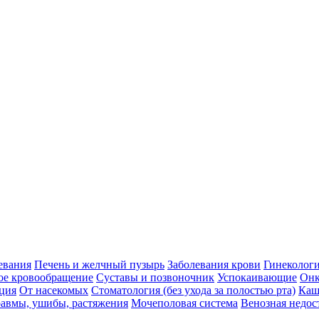
евания
Печень и желчный пузырь
Заболевания крови
Гинеколог
ое кровообращение
Суставы и позвоночник
Успокаивающие
Онк
ция
От насекомых
Стоматология (без ухода за полостью рта)
Каш
авмы, ушибы, растяжения
Мочеполовая система
Венозная недос