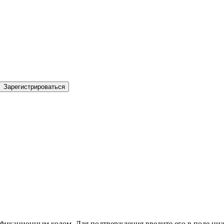
Зарегистрироваться
фикационным кодом. Для подтверждения введите его в поле ниж