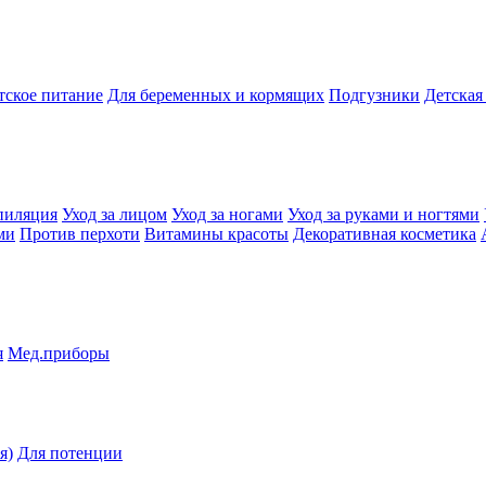
тское питание
Для беременных и кормящих
Подгузники
Детская
пиляция
Уход за лицом
Уход за ногами
Уход за руками и ногтями
ми
Против перхоти
Витамины красоты
Декоративная косметика
я
Мед.приборы
я)
Для потенции