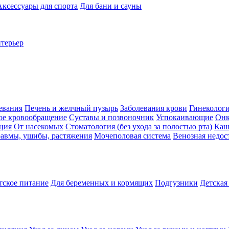
Аксессуары для спорта
Для бани и сауны
нтерьер
евания
Печень и желчный пузырь
Заболевания крови
Гинеколог
ое кровообращение
Суставы и позвоночник
Успокаивающие
Онк
ция
От насекомых
Стоматология (без ухода за полостью рта)
Каш
авмы, ушибы, растяжения
Мочеполовая система
Венозная недос
тское питание
Для беременных и кормящих
Подгузники
Детская