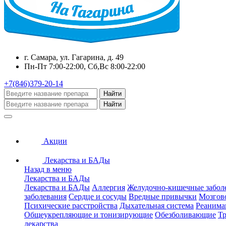
г. Самара, ул. Гагарина, д. 49
Пн-Пт 7:00-22:00, Сб,Вс 8:00-22:00
+7(846)379-20-14
Найти
Найти
Акции
Лекарства и БАДы
Назад в меню
Лекарства и БАДы
Лекарства и БАДы
Аллергия
Желудочно-кишечные забол
заболевания
Сердце и сосуды
Вредные привычки
Мозгов
Психические расстройства
Дыхательная система
Реанима
Общеукрепляющие и тонизирующие
Обезболивающие
Тр
лекарства