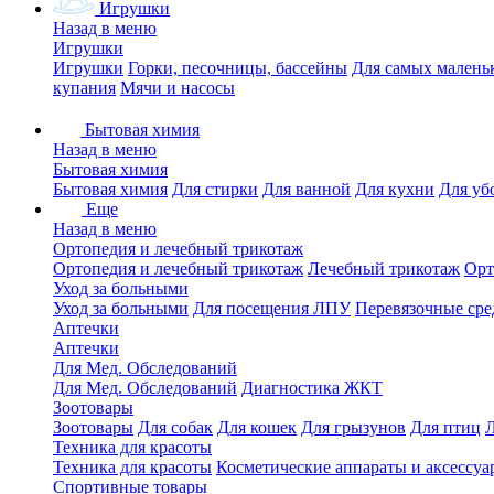
Игрушки
Назад в меню
Игрушки
Игрушки
Горки, песочницы, бассейны
Для самых малень
купания
Мячи и насосы
Бытовая химия
Назад в меню
Бытовая химия
Бытовая химия
Для стирки
Для ванной
Для кухни
Для уб
Еще
Назад в меню
Ортопедия и лечебный трикотаж
Ортопедия и лечебный трикотаж
Лечебный трикотаж
Орт
Уход за больными
Уход за больными
Для посещения ЛПУ
Перевязочные сре
Аптечки
Аптечки
Для Мед. Обследований
Для Мед. Обследований
Диагностика ЖКТ
Зоотовары
Зоотовары
Для собак
Для кошек
Для грызунов
Для птиц
Техника для красоты
Техника для красоты
Косметические аппараты и аксессуа
Спортивные товары