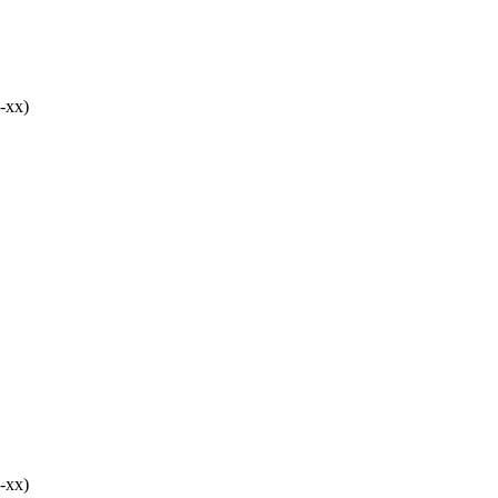
-хх)
-хх)