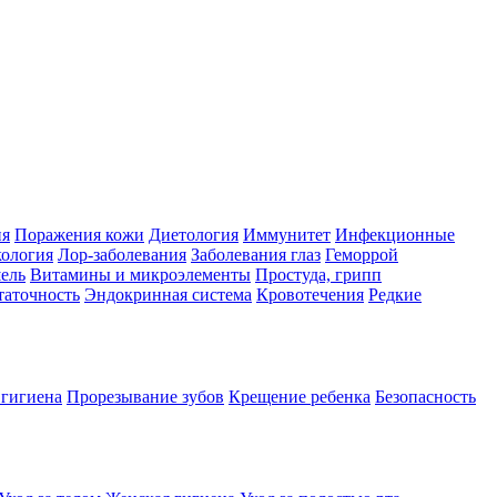
ия
Поражения кожи
Диетология
Иммунитет
Инфекционные
ология
Лор-заболевания
Заболевания глаз
Геморрой
ель
Витамины и микроэлементы
Простуда, грипп
таточность
Эндокринная система
Кровотечения
Редкие
 гигиена
Прорезывание зубов
Крещение ребенка
Безопасность