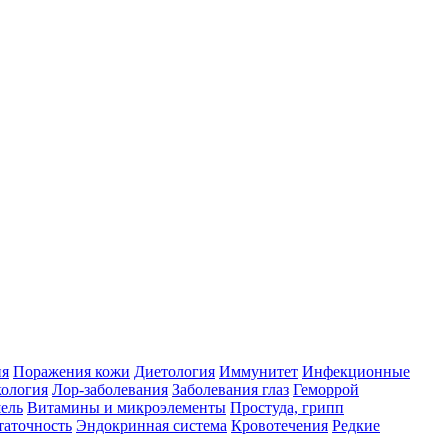
ия
Поражения кожи
Диетология
Иммунитет
Инфекционные
ология
Лор-заболевания
Заболевания глаз
Геморрой
ель
Витамины и микроэлементы
Простуда, грипп
таточность
Эндокринная система
Кровотечения
Редкие