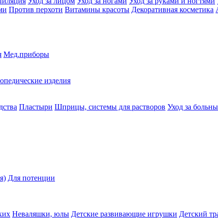
пиляция
Уход за лицом
Уход за ногами
Уход за руками и ногтями
ми
Против перхоти
Витамины красоты
Декоративная косметика
я
Мед.приборы
опедические изделия
дства
Пластыри
Шприцы, системы для растворов
Уход за больн
я)
Для потенции
ких
Неваляшки, юлы
Детские развивающие игрушки
Детский тр