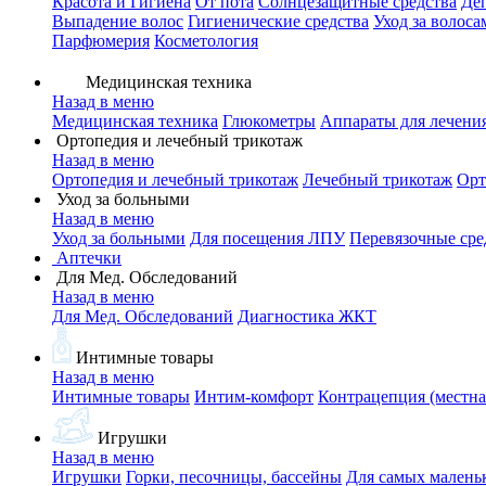
Красота и Гигиена
От пота
Солнцезащитные средства
Де
Выпадение волос
Гигиенические средства
Уход за волоса
Парфюмерия
Косметология
Медицинская техника
Назад в меню
Медицинская техника
Глюкометры
Аппараты для лечени
Ортопедия и лечебный трикотаж
Назад в меню
Ортопедия и лечебный трикотаж
Лечебный трикотаж
Орт
Уход за больными
Назад в меню
Уход за больными
Для посещения ЛПУ
Перевязочные сре
Аптечки
Для Мед. Обследований
Назад в меню
Для Мед. Обследований
Диагностика ЖКТ
Интимные товары
Назад в меню
Интимные товары
Интим-комфорт
Контрацепция (местна
Игрушки
Назад в меню
Игрушки
Горки, песочницы, бассейны
Для самых малень