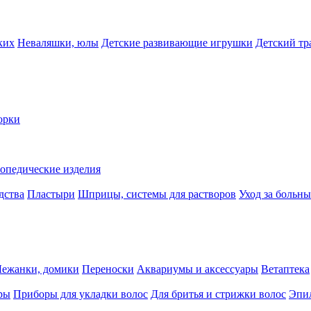
ких
Неваляшки, юлы
Детские развивающие игрушки
Детский тр
орки
опедические изделия
дства
Пластыри
Шприцы, системы для растворов
Уход за больн
Лежанки, домики
Переноски
Аквариумы и аксессуары
Ветаптека
ры
Приборы для укладки волос
Для бритья и стрижки волос
Эпи