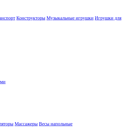
анспорт
Конструкторы
Музыкальные игрушки
Игрушки для
ыми
ляторы
Массажеры
Весы напольные