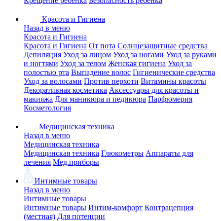
Крещение ребенка
Безопасность ребенка
Красота и Гигиена
Назад в меню
Красота и Гигиена
Красота и Гигиена
От пота
Солнцезащитные средства
Депиляция
Уход за лицом
Уход за ногами
Уход за руками
и ногтями
Уход за телом
Женская гигиена
Уход за
полостью рта
Выпадение волос
Гигиенические средства
Уход за волосами
Против перхоти
Витамины красоты
Декоративная косметика
Аксессуары для красоты и
макияжа
Для маникюра и педикюра
Парфюмерия
Косметология
Медицинская техника
Назад в меню
Медицинская техника
Медицинская техника
Глюкометры
Аппараты для
лечения
Мед.приборы
Интимные товары
Назад в меню
Интимные товары
Интимные товары
Интим-комфорт
Контрацепция
(местная)
Для потенции