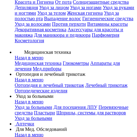
Красота и Гигиена
От пота
Солнцезащитные средства
Депиляция
Уход за лицом
Уход за ногами
Уход за руками
и ногтями
Уход за телом
Женская гигиена
Уход за
полостью рта
Выпадение волос
Гигиенические средства
Уход за волосами
Против перхоти
Витамины красоты
Декоративная косметика
Аксессуары для красоты и
макияжа
Для маникюра и педикюра
Парфюмерия
Косметология
Медицинская техника
Назад в меню
Медицинская техника
Глюкометры
Аппараты для
лечения
Мед.приборы
Ортопедия и лечебный трикотаж
Назад в меню
Ортопедия и лечебный трикотаж
Лечебный трикотаж
Ортопедические изделия
Уход за больными
Назад в меню
Уход за больными
Для посещения ЛПУ
Перевязочные
средства
Пластыри
Шприцы, системы для растворов
Уход за больными
Аптечки
Для Мед. Обследований
Назад в меню