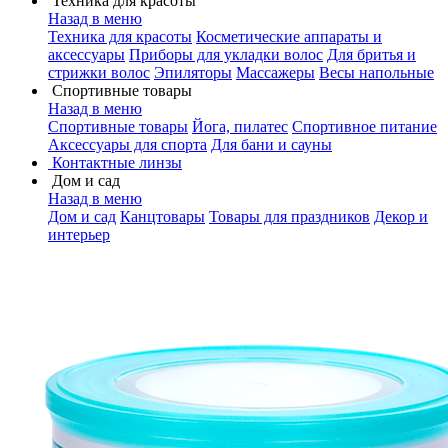
Техника для красоты
Назад в меню
Техника для красоты
Косметические аппараты и
аксессуары
Приборы для укладки волос
Для бритья и
стрижки волос
Эпиляторы
Массажеры
Весы напольные
Спортивные товары
Назад в меню
Спортивные товары
Йога, пилатес
Спортивное питание
Аксессуары для спорта
Для бани и сауны
Контактные линзы
Дом и сад
Назад в меню
Дом и сад
Канцтовары
Товары для праздников
Декор и
интерьер