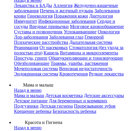
Назад в меню
Лекарства и БАДы
Аллергия
Желудочно-кишечные
заболевания
Печень и желчный пузырь
Заболевания
крови
Гинекология
Поражения кожи
Диетология
Иммунитет
Инфекционные заболевания
Сердце и
сосуды
Вредные привычки
Мозговое кровообращение
Суставы и позвоночник
Успокаивающие
Онкология
Лор-заболевания
Заболевания глаз
Геморрой
Психические расстройства
Дыхательная система
Реанимация
От насекомых
Стоматология (без ухода за
полостью рта)
Кашель
Витамины и микроэлементы
Простуда, грипп
Общеукрепляющие и тонизирующие
Обезболивающие
Травмы, ушибы, растяжения
Мочеполовая система
Венозная недостаточность
Эндокринная система
Кровотечения
Редкие лекарства
Мама и малыш
Назад в меню
Мама и малыш
Детская косметика
Детские аксессуары
Детское питание
Для беременных и кормящих
Подгузники
Детская гигиена
Прорезывание зубов
Крещение ребенка
Безопасность ребенка
Красота и Гигиена
Назад в меню