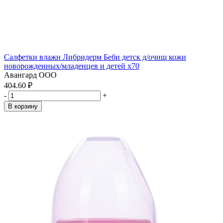
Салфетки влажн Либридерм Беби детск д/очищ кожи
новорожденных/младенцев и детей x70
Авангард ООО
404.60 ₽
-
+
В корзину