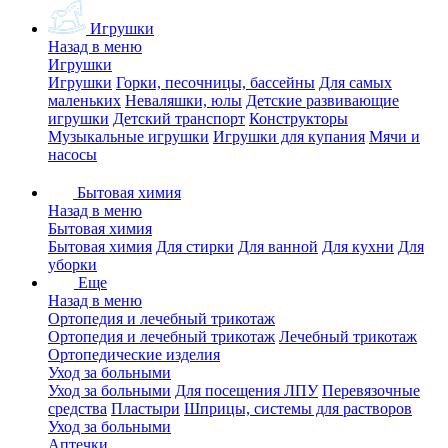
Игрушки
Назад в меню
Игрушки
Игрушки
Горки, песочницы, бассейны
Для самых
маленьких
Неваляшки, юлы
Детские развивающие
игрушки
Детский транспорт
Конструкторы
Музыкальные игрушки
Игрушки для купания
Мячи и
насосы
Бытовая химия
Назад в меню
Бытовая химия
Бытовая химия
Для стирки
Для ванной
Для кухни
Для
уборки
Еще
Назад в меню
Ортопедия и лечебный трикотаж
Ортопедия и лечебный трикотаж
Лечебный трикотаж
Ортопедические изделия
Уход за больными
Уход за больными
Для посещения ЛПУ
Перевязочные
средства
Пластыри
Шприцы, системы для растворов
Уход за больными
Аптечки