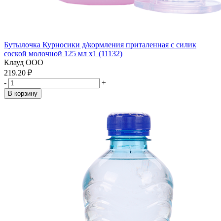
Бутылочка Курносики д/кормления приталенная с силик
соской молочной 125 мл x1 (11132)
Клауд ООО
219.20 ₽
-
+
В корзину