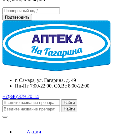
г. Самара, ул. Гагарина, д. 49
Пн-Пт 7:00-22:00, Сб,Вс 8:00-22:00
+7(846)379-20-14
Найти
Найти
Акции