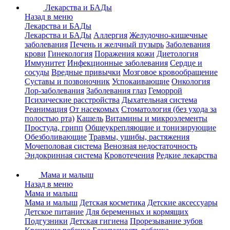
Лекарства и БАДы
Назад в меню
Лекарства и БАДы
Лекарства и БАДы
Аллергия
Желудочно-кишечные
заболевания
Печень и желчный пузырь
Заболевания
крови
Гинекология
Поражения кожи
Диетология
Иммунитет
Инфекционные заболевания
Сердце и
сосуды
Вредные привычки
Мозговое кровообращение
Суставы и позвоночник
Успокаивающие
Онкология
Лор-заболевания
Заболевания глаз
Геморрой
Психические расстройства
Дыхательная система
Реанимация
От насекомых
Стоматология (без ухода за
полостью рта)
Кашель
Витамины и микроэлементы
Простуда, грипп
Общеукрепляющие и тонизирующие
Обезболивающие
Травмы, ушибы, растяжения
Мочеполовая система
Венозная недостаточность
Эндокринная система
Кровотечения
Редкие лекарства
Мама и малыш
Назад в меню
Мама и малыш
Мама и малыш
Детская косметика
Детские аксессуары
Детское питание
Для беременных и кормящих
Подгузники
Детская гигиена
Прорезывание зубов