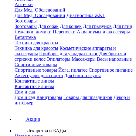
Аптечки
Для Мед. Обследований
Для Мед. Обследований
Диагностика ЖКТ
Зоотовары
Зоотовары
Для собак
Для кошек
Для грызунов
Для птиц
Лежанки, домики
Переноски
Аквариумы и аксессуары
Ветаптека
Техника для красоты
Техника для красоты
Косметические аппараты и
аксессуары
Приборы для укладки волос
Для бритья и
стрижки волос
Эпиляторы
Массажеры
Весы напольные
Спортивные товары
Спортивные товары
Йога, пилатес
Спортивное питание
Аксессуары для спорта
Для бани и сауны
Контактные линзы
Контактные линзы
Дом и сад
Дом и сад
Канцтовары
Товары для праздников
Декор и
интерьер
Акции
Лекарства и БАДы