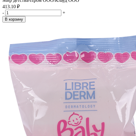
Мир детства-Пром ООО/Клауд ООО
413.10 ₽
-
+
В корзину