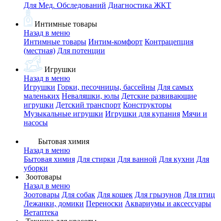
Для Мед. Обследований
Диагностика ЖКТ
Интимные товары
Назад в меню
Интимные товары
Интим-комфорт
Контрацепция
(местная)
Для потенции
Игрушки
Назад в меню
Игрушки
Горки, песочницы, бассейны
Для самых
маленьких
Неваляшки, юлы
Детские развивающие
игрушки
Детский транспорт
Конструкторы
Музыкальные игрушки
Игрушки для купания
Мячи и
насосы
Бытовая химия
Назад в меню
Бытовая химия
Для стирки
Для ванной
Для кухни
Для
уборки
Зоотовары
Назад в меню
Зоотовары
Для собак
Для кошек
Для грызунов
Для птиц
Лежанки, домики
Переноски
Аквариумы и аксессуары
Ветаптека