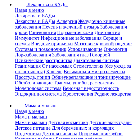
Лекарства и БАДы
Назад в меню
Лекарства и БАДы
Лекарства и БАДы
Аллергия
Желудочно-кишечные
заболевания
Печень и желчный пузырь
Заболевания
крови
Гинекология
Поражения кожи
Диетология
Иммунитет
Инфекционные заболевания
Сердце и
сосуды
Вредные привычки
Мозговое кровообращение
Суставы и позвоночник
Успокаивающие
Онкология
Лор-заболевания
Заболевания глаз
Геморрой
Психические расстройства
Дыхательная система
Реанимация
От насекомых
Стоматология (без ухода за
полостью рта)
Кашель
Витамины и микроэлементы
Простуда, грипп
Общеукрепляющие и тонизирующие
Обезболивающие
Травмы, ушибы, растяжения
Мочеполовая система
Венозная недостаточность
Эндокринная система
Кровотечения
Редкие лекарства
Мама и малыш
Назад в меню
Мама и малыш
Мама и малыш
Детская косметика
Детские аксессуары
Детское питание
Для беременных и кормящих
Подгузники
Детская гигиена
Прорезывание зубов