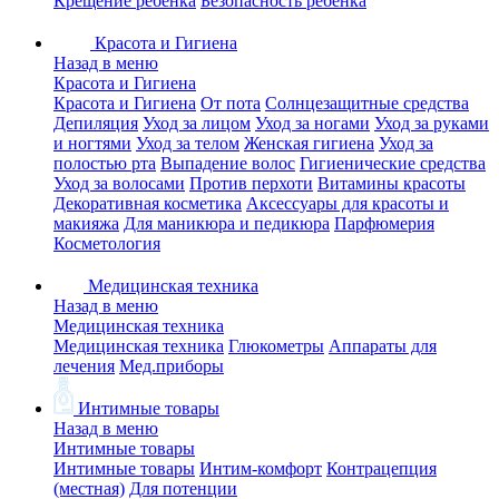
Крещение ребенка
Безопасность ребенка
Красота и Гигиена
Назад в меню
Красота и Гигиена
Красота и Гигиена
От пота
Солнцезащитные средства
Депиляция
Уход за лицом
Уход за ногами
Уход за руками
и ногтями
Уход за телом
Женская гигиена
Уход за
полостью рта
Выпадение волос
Гигиенические средства
Уход за волосами
Против перхоти
Витамины красоты
Декоративная косметика
Аксессуары для красоты и
макияжа
Для маникюра и педикюра
Парфюмерия
Косметология
Медицинская техника
Назад в меню
Медицинская техника
Медицинская техника
Глюкометры
Аппараты для
лечения
Мед.приборы
Интимные товары
Назад в меню
Интимные товары
Интимные товары
Интим-комфорт
Контрацепция
(местная)
Для потенции