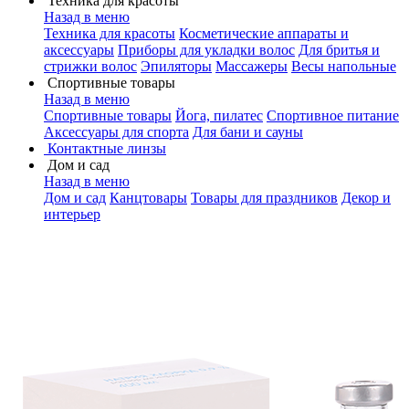
Техника для красоты
Назад в меню
Техника для красоты
Косметические аппараты и
аксессуары
Приборы для укладки волос
Для бритья и
стрижки волос
Эпиляторы
Массажеры
Весы напольные
Спортивные товары
Назад в меню
Спортивные товары
Йога, пилатес
Спортивное питание
Аксессуары для спорта
Для бани и сауны
Контактные линзы
Дом и сад
Назад в меню
Дом и сад
Канцтовары
Товары для праздников
Декор и
интерьер