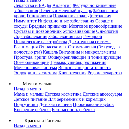
Назад в меню
Лекарства и БАДы
Аллергия
Желудочно-кишечные
заболевания
Печень и желчный пузырь
Заболевания
крови
Гинекология
Поражения кожи
Диетология
Иммунитет
Инфекционные заболевания
Сердце и
сосуды
Вредные привычки
Мозговое кровообращение
Суставы и позвоночник
Успокаивающие
Онкология
Лор-заболевания
Заболевания глаз
Геморрой
Психические расстройства
Дыхательная система
Реанимация
От насекомых
Стоматология (без ухода за
полостью рта)
Кашель
Витамины и микроэлементы
Простуда, грипп
Общеукрепляющие и тонизирующие
Обезболивающие
Травмы, ушибы, растяжения
Мочеполовая система
Венозная недостаточность
Эндокринная система
Кровотечения
Редкие лекарства
Мама и малыш
Назад в меню
Мама и малыш
Детская косметика
Детские аксессуары
Детское питание
Для беременных и кормящих
Подгузники
Детская гигиена
Прорезывание зубов
Крещение ребенка
Безопасность ребенка
Красота и Гигиена
Назад в меню