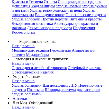
Красота и Гигиена
От пота
Солнцезащитные средства
Депиляция
Уход за лицом
Уход за ногами
Уход за руками
и ногтями
Уход за телом
Женская гигиена
Уход за
полостью рта
Выпадение волос
Гигиенические средства
Уход за волосами
Против перхоти
Витамины красоты
Декоративная косметика
Аксессуары для красоты и
макияжа
Для маникюра и педикюра
Парфюмерия
Косметология
Медицинская техника
Назад в меню
Медицинская техника
Глюкометры
Аппараты для
лечения
Мед.приборы
Ортопедия и лечебный трикотаж
Назад в меню
Ортопедия и лечебный трикотаж
Лечебный трикотаж
Ортопедические изделия
Уход за больными
Назад в меню
Уход за больными
Для посещения ЛПУ
Перевязочные
средства
Пластыри
Шприцы, системы для растворов
Уход за больными
Аптечки
Для Мед. Обследований
Назад в меню