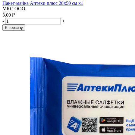
Пакет-майка Аптеки плюс 28х50 см x1
МКС ООО
3.00 ₽
-
+
В корзину