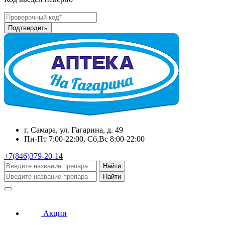
г. Самара, ул. Гагарина, д. 49
Пн-Пт 7:00-22:00, Сб,Вс 8:00-22:00
+7(846)379-20-14
Найти
Найти
Акции