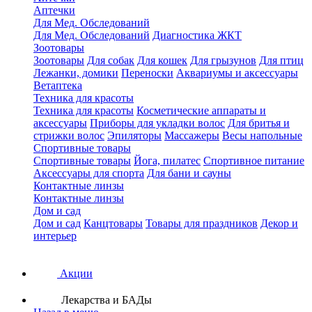
Аптечки
Для Мед. Обследований
Для Мед. Обследований
Диагностика ЖКТ
Зоотовары
Зоотовары
Для собак
Для кошек
Для грызунов
Для птиц
Лежанки, домики
Переноски
Аквариумы и аксессуары
Ветаптека
Техника для красоты
Техника для красоты
Косметические аппараты и
аксессуары
Приборы для укладки волос
Для бритья и
стрижки волос
Эпиляторы
Массажеры
Весы напольные
Спортивные товары
Спортивные товары
Йога, пилатес
Спортивное питание
Аксессуары для спорта
Для бани и сауны
Контактные линзы
Контактные линзы
Дом и сад
Дом и сад
Канцтовары
Товары для праздников
Декор и
интерьер
Акции
Лекарства и БАДы