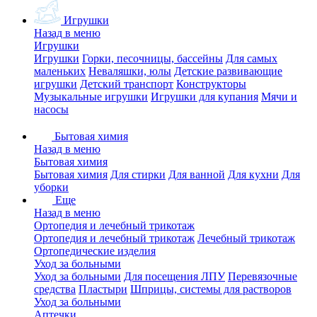
Игрушки
Назад в меню
Игрушки
Игрушки
Горки, песочницы, бассейны
Для самых
маленьких
Неваляшки, юлы
Детские развивающие
игрушки
Детский транспорт
Конструкторы
Музыкальные игрушки
Игрушки для купания
Мячи и
насосы
Бытовая химия
Назад в меню
Бытовая химия
Бытовая химия
Для стирки
Для ванной
Для кухни
Для
уборки
Еще
Назад в меню
Ортопедия и лечебный трикотаж
Ортопедия и лечебный трикотаж
Лечебный трикотаж
Ортопедические изделия
Уход за больными
Уход за больными
Для посещения ЛПУ
Перевязочные
средства
Пластыри
Шприцы, системы для растворов
Уход за больными
Аптечки