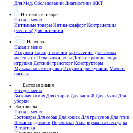
Для Мед. Обследований
Диагностика ЖКТ
Интимные товары
Назад в меню
Интимные товары
Интим-комфорт
Контрацепция
(местная)
Для потенции
Игрушки
Назад в меню
Игрушки
Горки, песочницы, бассейны
Для самых
маленьких
Неваляшки, юлы
Детские развивающие
игрушки
Детский транспорт
Конструкторы
Музыкальные игрушки
Игрушки для купания
Мячи и
насосы
Бытовая химия
Назад в меню
Бытовая химия
Для стирки
Для ванной
Для кухни
Для
уборки
Зоотовары
Назад в меню
Зоотовары
Для собак
Для кошек
Для грызунов
Для птиц
Лежанки, домики
Переноски
Аквариумы и аксессуары
Ветаптека