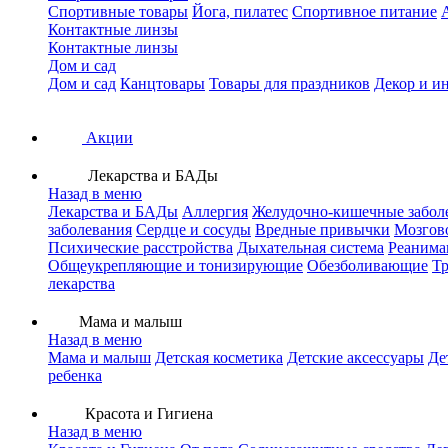
Спортивные товары
Йога, пилатес
Спортивное питание
Контактные линзы
Контактные линзы
Дом и сад
Дом и сад
Канцтовары
Товары для праздников
Декор и и
Акции
Лекарства и БАДы
Назад в меню
Лекарства и БАДы
Аллергия
Желудочно-кишечные забол
заболевания
Сердце и сосуды
Вредные привычки
Мозгов
Психические расстройства
Дыхательная система
Реанима
Общеукрепляющие и тонизирующие
Обезболивающие
Тр
лекарства
Мама и малыш
Назад в меню
Мама и малыш
Детская косметика
Детские аксессуары
Де
ребенка
Красота и Гигиена
Назад в меню