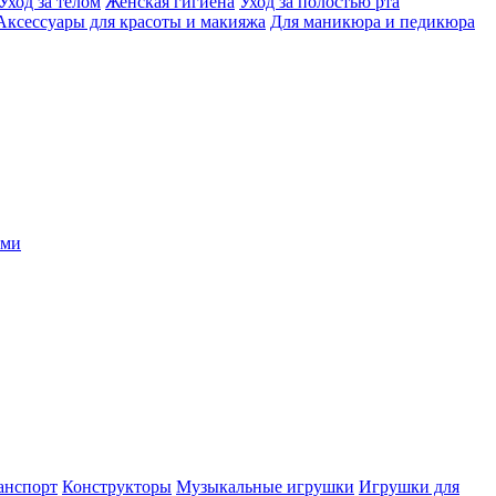
Уход за телом
Женская гигиена
Уход за полостью рта
Аксессуары для красоты и макияжа
Для маникюра и педикюра
ыми
анспорт
Конструкторы
Музыкальные игрушки
Игрушки для