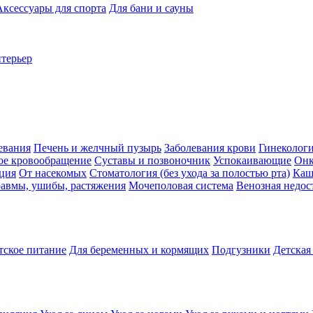
Аксессуары для спорта
Для бани и сауны
нтерьер
евания
Печень и желчный пузырь
Заболевания крови
Гинеколог
ое кровообращение
Суставы и позвоночник
Успокаивающие
Онк
ция
От насекомых
Стоматология (без ухода за полостью рта)
Каш
авмы, ушибы, растяжения
Мочеполовая система
Венозная недос
тское питание
Для беременных и кормящих
Подгузники
Детская