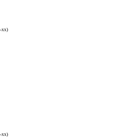
-хх)
-хх)