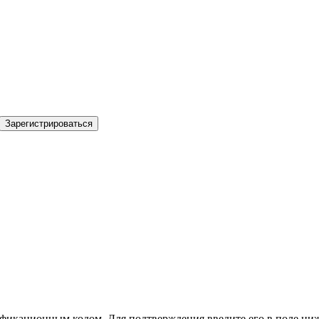
Зарегистрироваться
фикационным кодом. Для подтверждения введите его в поле ниж