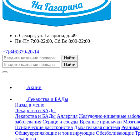
г. Самара, ул. Гагарина, д. 49
Пн-Пт 7:00-22:00, Сб,Вс 8:00-22:00
+7(846)379-20-14
Найти
Найти
Акции
Лекарства и БАДы
Назад в меню
Лекарства и БАДы
Лекарства и БАДы
Аллергия
Желудочно-кишечные забол
заболевания
Сердце и сосуды
Вредные привычки
Мозгов
Психические расстройства
Дыхательная система
Реанима
Общеукрепляющие и тонизирующие
Обезболивающие
Тр
лекарства