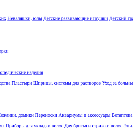
ких
Неваляшки, юлы
Детские развивающие игрушки
Детский тр
орки
опедические изделия
дства
Пластыри
Шприцы, системы для растворов
Уход за больн
Лежанки, домики
Переноски
Аквариумы и аксессуары
Ветаптека
ры
Приборы для укладки волос
Для бритья и стрижки волос
Эпи