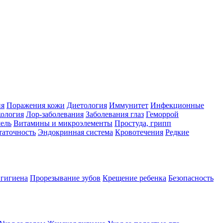
ия
Поражения кожи
Диетология
Иммунитет
Инфекционные
ология
Лор-заболевания
Заболевания глаз
Геморрой
ель
Витамины и микроэлементы
Простуда, грипп
таточность
Эндокринная система
Кровотечения
Редкие
 гигиена
Прорезывание зубов
Крещение ребенка
Безопасность