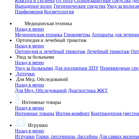
Красота и Гигиена
От пота
Солнцезащитные средства
Де
Выпадение волос
Гигиенические средства
Уход за волоса
Парфюмерия
Косметология
Медицинская техника
Назад в меню
Медицинская техника
Глюкометры
Аппараты для лечени
Ортопедия и лечебный трикотаж
Назад в меню
Ортопедия и лечебный трикотаж
Лечебный трикотаж
Орт
Уход за больными
Назад в меню
Уход за больными
Для посещения ЛПУ
Перевязочные сре
Аптечки
Для Мед. Обследований
Назад в меню
Для Мед. Обследований
Диагностика ЖКТ
Интимные товары
Назад в меню
Интимные товары
Интим-комфорт
Контрацепция (местна
Игрушки
Назад в меню
Игрушки
Горки, песочницы, бассейны
Для самых малень