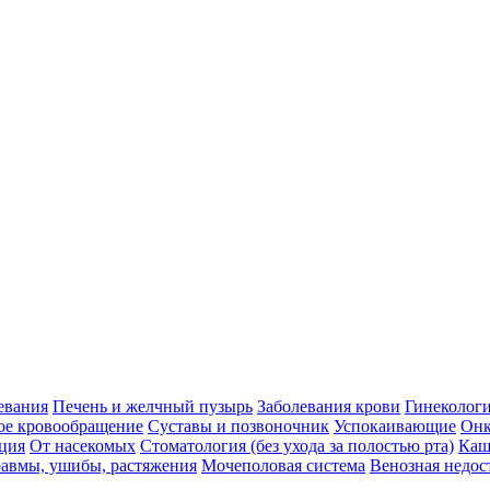
евания
Печень и желчный пузырь
Заболевания крови
Гинеколог
ое кровообращение
Суставы и позвоночник
Успокаивающие
Онк
ция
От насекомых
Стоматология (без ухода за полостью рта)
Каш
авмы, ушибы, растяжения
Мочеполовая система
Венозная недос