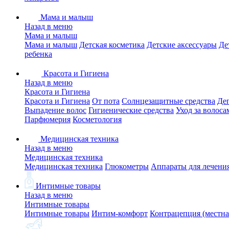
Мама и малыш
Назад в меню
Мама и малыш
Мама и малыш
Детская косметика
Детские аксессуары
Де
ребенка
Красота и Гигиена
Назад в меню
Красота и Гигиена
Красота и Гигиена
От пота
Солнцезащитные средства
Де
Выпадение волос
Гигиенические средства
Уход за волоса
Парфюмерия
Косметология
Медицинская техника
Назад в меню
Медицинская техника
Медицинская техника
Глюкометры
Аппараты для лечени
Интимные товары
Назад в меню
Интимные товары
Интимные товары
Интим-комфорт
Контрацепция (местна