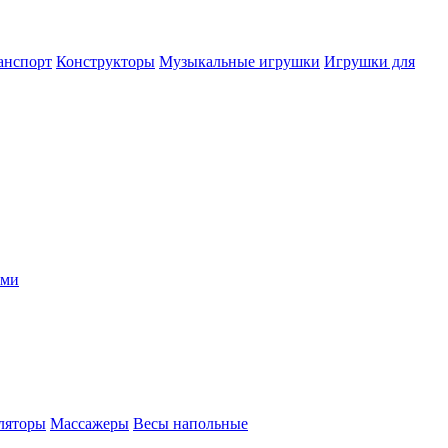
анспорт
Конструкторы
Музыкальные игрушки
Игрушки для
ыми
ляторы
Массажеры
Весы напольные