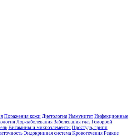
ия
Поражения кожи
Диетология
Иммунитет
Инфекционные
ология
Лор-заболевания
Заболевания глаз
Геморрой
ель
Витамины и микроэлементы
Простуда, грипп
таточность
Эндокринная система
Кровотечения
Редкие