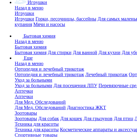
Игрушки
Назад в меню
Игрушки
Игрушки
Горки, песочницы, бассейны
Для самых малень
купания
Мячи и насосы
Бытовая химия
Назад в меню
Бытовая химия
Бытовая химия
Для стирки
Для ванной
Для кухни
Для уб
Еще
Назад в меню
Ортопедия и лечебный трикотаж
Ортопедия и лечебный трикотаж
Лечебный трикотаж
Орт
Уход за больными
Уход за больными
Для посещения ЛПУ
Перевязочные сре
Аптечки
Аптечки
Для Мед. Обследований
Для Мед. Обследований
Диагностика ЖКТ
Зоотовары
Зоотовары
Для собак
Для кошек
Для грызунов
Для птиц
Техника для красоты
Техника для красоты
Косметические аппараты и аксессуа
Спортивные товары