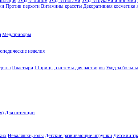
пиляция
Уход за лицом
Уход за ногами
Уход за руками и ногтями
ми
Против перхоти
Витамины красоты
Декоративная косметика
я
Мед.приборы
опедические изделия
дства
Пластыри
Шприцы, системы для растворов
Уход за больн
я)
Для потенции
ких
Неваляшки, юлы
Детские развивающие игрушки
Детский тр