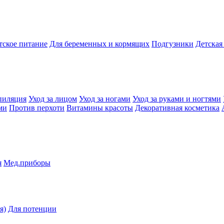
тское питание
Для беременных и кормящих
Подгузники
Детская
пиляция
Уход за лицом
Уход за ногами
Уход за руками и ногтями
ми
Против перхоти
Витамины красоты
Декоративная косметика
я
Мед.приборы
я)
Для потенции