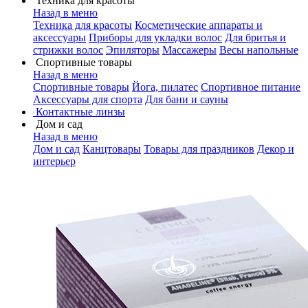
Техника для красоты
Назад в меню
Техника для красоты
Косметические аппараты и
аксессуары
Приборы для укладки волос
Для бритья и
стрижки волос
Эпиляторы
Массажеры
Весы напольные
Спортивные товары
Назад в меню
Спортивные товары
Йога, пилатес
Спортивное питание
Аксессуары для спорта
Для бани и сауны
Контактные линзы
Дом и сад
Назад в меню
Дом и сад
Канцтовары
Товары для праздников
Декор и
интерьер