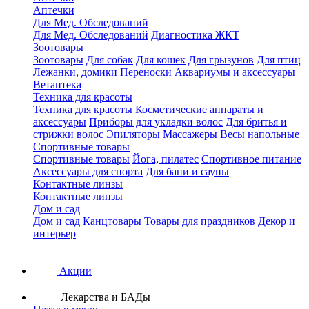
Аптечки
Для Мед. Обследований
Для Мед. Обследований
Диагностика ЖКТ
Зоотовары
Зоотовары
Для собак
Для кошек
Для грызунов
Для птиц
Лежанки, домики
Переноски
Аквариумы и аксессуары
Ветаптека
Техника для красоты
Техника для красоты
Косметические аппараты и
аксессуары
Приборы для укладки волос
Для бритья и
стрижки волос
Эпиляторы
Массажеры
Весы напольные
Спортивные товары
Спортивные товары
Йога, пилатес
Спортивное питание
Аксессуары для спорта
Для бани и сауны
Контактные линзы
Контактные линзы
Дом и сад
Дом и сад
Канцтовары
Товары для праздников
Декор и
интерьер
Акции
Лекарства и БАДы