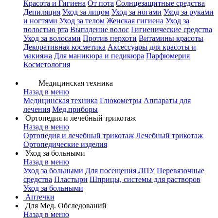
Красота и Гигиена
От пота
Солнцезащитные средства
Депиляция
Уход за лицом
Уход за ногами
Уход за руками
и ногтями
Уход за телом
Женская гигиена
Уход за
полостью рта
Выпадение волос
Гигиенические средства
Уход за волосами
Против перхоти
Витамины красоты
Декоративная косметика
Аксессуары для красоты и
макияжа
Для маникюра и педикюра
Парфюмерия
Косметология
Медицинская техника
Назад в меню
Медицинская техника
Глюкометры
Аппараты для
лечения
Мед.приборы
Ортопедия и лечебный трикотаж
Назад в меню
Ортопедия и лечебный трикотаж
Лечебный трикотаж
Ортопедические изделия
Уход за больными
Назад в меню
Уход за больными
Для посещения ЛПУ
Перевязочные
средства
Пластыри
Шприцы, системы для растворов
Уход за больными
Аптечки
Для Мед. Обследований
Назад в меню