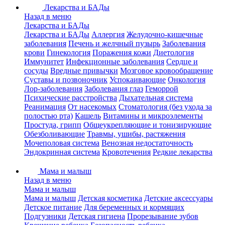
Лекарства и БАДы
Назад в меню
Лекарства и БАДы
Лекарства и БАДы
Аллергия
Желудочно-кишечные
заболевания
Печень и желчный пузырь
Заболевания
крови
Гинекология
Поражения кожи
Диетология
Иммунитет
Инфекционные заболевания
Сердце и
сосуды
Вредные привычки
Мозговое кровообращение
Суставы и позвоночник
Успокаивающие
Онкология
Лор-заболевания
Заболевания глаз
Геморрой
Психические расстройства
Дыхательная система
Реанимация
От насекомых
Стоматология (без ухода за
полостью рта)
Кашель
Витамины и микроэлементы
Простуда, грипп
Общеукрепляющие и тонизирующие
Обезболивающие
Травмы, ушибы, растяжения
Мочеполовая система
Венозная недостаточность
Эндокринная система
Кровотечения
Редкие лекарства
Мама и малыш
Назад в меню
Мама и малыш
Мама и малыш
Детская косметика
Детские аксессуары
Детское питание
Для беременных и кормящих
Подгузники
Детская гигиена
Прорезывание зубов