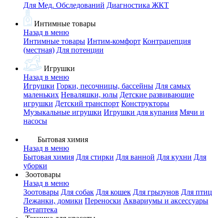
Для Мед. Обследований
Диагностика ЖКТ
Интимные товары
Назад в меню
Интимные товары
Интим-комфорт
Контрацепция
(местная)
Для потенции
Игрушки
Назад в меню
Игрушки
Горки, песочницы, бассейны
Для самых
маленьких
Неваляшки, юлы
Детские развивающие
игрушки
Детский транспорт
Конструкторы
Музыкальные игрушки
Игрушки для купания
Мячи и
насосы
Бытовая химия
Назад в меню
Бытовая химия
Для стирки
Для ванной
Для кухни
Для
уборки
Зоотовары
Назад в меню
Зоотовары
Для собак
Для кошек
Для грызунов
Для птиц
Лежанки, домики
Переноски
Аквариумы и аксессуары
Ветаптека