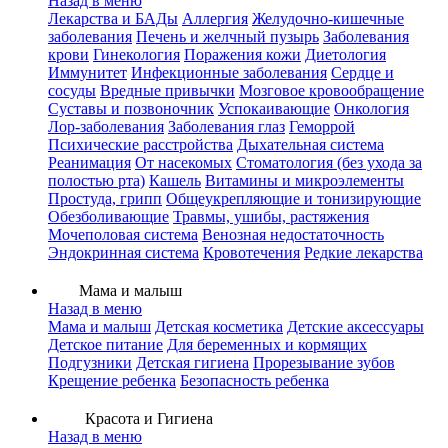
Назад в меню
Лекарства и БАДы
Аллергия
Желудочно-кишечные
заболевания
Печень и желчный пузырь
Заболевания
крови
Гинекология
Поражения кожи
Диетология
Иммунитет
Инфекционные заболевания
Сердце и
сосуды
Вредные привычки
Мозговое кровообращение
Суставы и позвоночник
Успокаивающие
Онкология
Лор-заболевания
Заболевания глаз
Геморрой
Психические расстройства
Дыхательная система
Реанимация
От насекомых
Стоматология (без ухода за
полостью рта)
Кашель
Витамины и микроэлементы
Простуда, грипп
Общеукрепляющие и тонизирующие
Обезболивающие
Травмы, ушибы, растяжения
Мочеполовая система
Венозная недостаточность
Эндокринная система
Кровотечения
Редкие лекарства
Мама и малыш
Назад в меню
Мама и малыш
Детская косметика
Детские аксессуары
Детское питание
Для беременных и кормящих
Подгузники
Детская гигиена
Прорезывание зубов
Крещение ребенка
Безопасность ребенка
Красота и Гигиена
Назад в меню