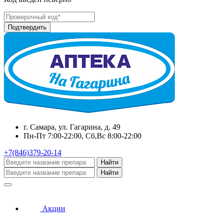
г. Самара, ул. Гагарина, д. 49
Пн-Пт 7:00-22:00, Сб,Вс 8:00-22:00
+7(846)379-20-14
Найти
Найти
Акции