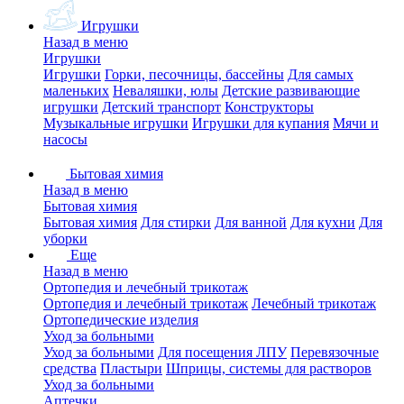
Игрушки
Назад в меню
Игрушки
Игрушки
Горки, песочницы, бассейны
Для самых
маленьких
Неваляшки, юлы
Детские развивающие
игрушки
Детский транспорт
Конструкторы
Музыкальные игрушки
Игрушки для купания
Мячи и
насосы
Бытовая химия
Назад в меню
Бытовая химия
Бытовая химия
Для стирки
Для ванной
Для кухни
Для
уборки
Еще
Назад в меню
Ортопедия и лечебный трикотаж
Ортопедия и лечебный трикотаж
Лечебный трикотаж
Ортопедические изделия
Уход за больными
Уход за больными
Для посещения ЛПУ
Перевязочные
средства
Пластыри
Шприцы, системы для растворов
Уход за больными
Аптечки