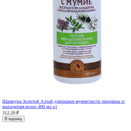
Шампунь Золотой Алтай д/женщин мумие/экстр люцерны п/
выпадения волос 400 мл x1
312.20 ₽
В корзину