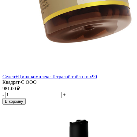
Селен+Цинк комплекс Тетралаб табл п о x90
Квадрат-С ООО
981.00 ₽
-
+
В корзину