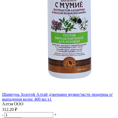
Шампунь Золотой Алтай д/женщин мумие/экстр люцерны п/
выпадения волос 400 мл x1
Алтэя ООО
312.20 ₽
-
+