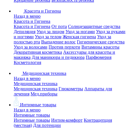
Крещение ребенка
Безопасность ребенка
Красота и Гигиена
Назад в меню
Красота и Гигиена
Красота и Гигиена
От пота
Солнцезащитные средства
Депиляция
Уход за лицом
Уход за ногами
Уход за руками
и ногтями
Уход за телом
Женская гигиена
Уход за
полостью рта
Выпадение волос
Гигиенические средства
Уход за волосами
Против перхоти
Витамины красоты
Декоративная косметика
Аксессуары для красоты и
макияжа
Для маникюра и педикюра
Парфюмерия
Косметология
Медицинская техника
Назад в меню
Медицинская техника
Медицинская техника
Глюкометры
Аппараты для
лечения
Мед.приборы
Интимные товары
Назад в меню
Интимные товары
Интимные товары
Интим-комфорт
Контрацепция
(местная)
Для потенции