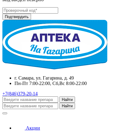
г. Самара, ул. Гагарина, д. 49
Пн-Пт 7:00-22:00, Сб,Вс 8:00-22:00
+7(846)379-20-14
Найти
Найти
Акции