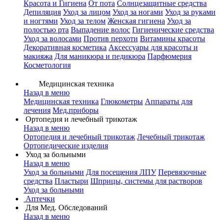
Красота и Гигиена
От пота
Солнцезащитные средства
Депиляция
Уход за лицом
Уход за ногами
Уход за руками
и ногтями
Уход за телом
Женская гигиена
Уход за
полостью рта
Выпадение волос
Гигиенические средства
Уход за волосами
Против перхоти
Витамины красоты
Декоративная косметика
Аксессуары для красоты и
макияжа
Для маникюра и педикюра
Парфюмерия
Косметология
Медицинская техника
Назад в меню
Медицинская техника
Глюкометры
Аппараты для
лечения
Мед.приборы
Ортопедия и лечебный трикотаж
Назад в меню
Ортопедия и лечебный трикотаж
Лечебный трикотаж
Ортопедические изделия
Уход за больными
Назад в меню
Уход за больными
Для посещения ЛПУ
Перевязочные
средства
Пластыри
Шприцы, системы для растворов
Уход за больными
Аптечки
Для Мед. Обследований
Назад в меню