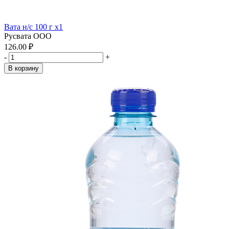
Вата н/с 100 г x1
Русвата ООО
126.00 ₽
-
+
В корзину