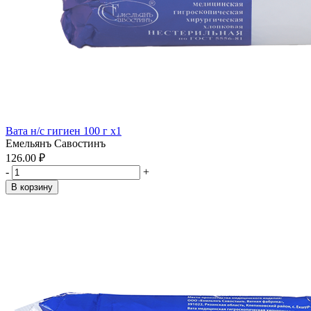
Вата н/с гигиен 100 г x1
Емельянъ Савостинъ
126.00 ₽
-
+
В корзину