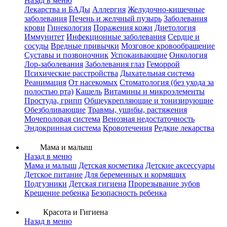
Назад в меню
Лекарства и БАДы
Аллергия
Желудочно-кишечные
заболевания
Печень и желчный пузырь
Заболевания
крови
Гинекология
Поражения кожи
Диетология
Иммунитет
Инфекционные заболевания
Сердце и
сосуды
Вредные привычки
Мозговое кровообращение
Суставы и позвоночник
Успокаивающие
Онкология
Лор-заболевания
Заболевания глаз
Геморрой
Психические расстройства
Дыхательная система
Реанимация
От насекомых
Стоматология (без ухода за
полостью рта)
Кашель
Витамины и микроэлементы
Простуда, грипп
Общеукрепляющие и тонизирующие
Обезболивающие
Травмы, ушибы, растяжения
Мочеполовая система
Венозная недостаточность
Эндокринная система
Кровотечения
Редкие лекарства
Мама и малыш
Назад в меню
Мама и малыш
Детская косметика
Детские аксессуары
Детское питание
Для беременных и кормящих
Подгузники
Детская гигиена
Прорезывание зубов
Крещение ребенка
Безопасность ребенка
Красота и Гигиена
Назад в меню