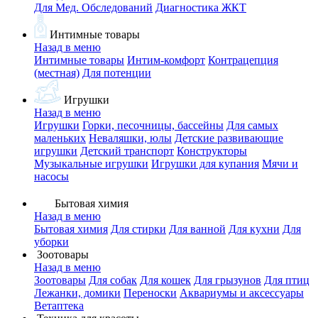
Для Мед. Обследований
Диагностика ЖКТ
Интимные товары
Назад в меню
Интимные товары
Интим-комфорт
Контрацепция
(местная)
Для потенции
Игрушки
Назад в меню
Игрушки
Горки, песочницы, бассейны
Для самых
маленьких
Неваляшки, юлы
Детские развивающие
игрушки
Детский транспорт
Конструкторы
Музыкальные игрушки
Игрушки для купания
Мячи и
насосы
Бытовая химия
Назад в меню
Бытовая химия
Для стирки
Для ванной
Для кухни
Для
уборки
Зоотовары
Назад в меню
Зоотовары
Для собак
Для кошек
Для грызунов
Для птиц
Лежанки, домики
Переноски
Аквариумы и аксессуары
Ветаптека