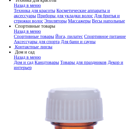
Техника для красоты
Назад в меню
Техника для красоты
Косметические аппараты и
аксессуары
Приборы для укладки волос
Для бритья и
стрижки волос
Эпиляторы
Массажеры
Весы напольные
Спортивные товары
Назад в меню
Спортивные товары
Йога, пилатес
Спортивное питание
Аксессуары для спорта
Для бани и сауны
Контактные линзы
Дом и сад
Назад в меню
Дом и сад
Канцтовары
Товары для праздников
Декор и
интерьер