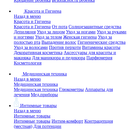
Крещение ребенка
Безопасность ребенка
Красота и Гигиена
Назад в меню
Красота и Гигиена
Красота и Гигиена
От пота
Солнцезащитные средства
Депиляция
Уход за лицом
Уход за ногами
Уход за руками
и ногтями
Уход за телом
Женская гигиена
Уход за
полостью рта
Выпадение волос
Гигиенические средства
Уход за волосами
Против перхоти
Витамины красоты
Декоративная косметика
Аксессуары для красоты и
макияжа
Для маникюра и педикюра
Парфюмерия
Косметология
Медицинская техника
Назад в меню
Медицинская техника
Медицинская техника
Глюкометры
Аппараты для
лечения
Мед.приборы
Интимные товары
Назад в меню
Интимные товары
Интимные товары
Интим-комфорт
Контрацепция
(местная)
Для потенции