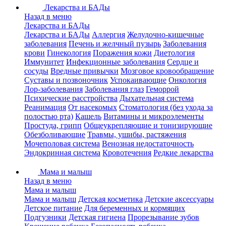
Лекарства и БАДы
Назад в меню
Лекарства и БАДы
Лекарства и БАДы
Аллергия
Желудочно-кишечные
заболевания
Печень и желчный пузырь
Заболевания
крови
Гинекология
Поражения кожи
Диетология
Иммунитет
Инфекционные заболевания
Сердце и
сосуды
Вредные привычки
Мозговое кровообращение
Суставы и позвоночник
Успокаивающие
Онкология
Лор-заболевания
Заболевания глаз
Геморрой
Психические расстройства
Дыхательная система
Реанимация
От насекомых
Стоматология (без ухода за
полостью рта)
Кашель
Витамины и микроэлементы
Простуда, грипп
Общеукрепляющие и тонизирующие
Обезболивающие
Травмы, ушибы, растяжения
Мочеполовая система
Венозная недостаточность
Эндокринная система
Кровотечения
Редкие лекарства
Мама и малыш
Назад в меню
Мама и малыш
Мама и малыш
Детская косметика
Детские аксессуары
Детское питание
Для беременных и кормящих
Подгузники
Детская гигиена
Прорезывание зубов