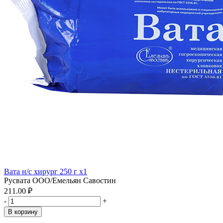
Вата н/с хирург 250 г x1
Русвата ООО/Емельян Савостин
211.00 ₽
-
+
В корзину