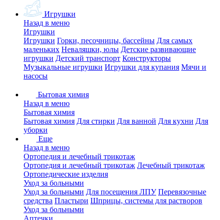
Игрушки
Назад в меню
Игрушки
Игрушки
Горки, песочницы, бассейны
Для самых
маленьких
Неваляшки, юлы
Детские развивающие
игрушки
Детский транспорт
Конструкторы
Музыкальные игрушки
Игрушки для купания
Мячи и
насосы
Бытовая химия
Назад в меню
Бытовая химия
Бытовая химия
Для стирки
Для ванной
Для кухни
Для
уборки
Еще
Назад в меню
Ортопедия и лечебный трикотаж
Ортопедия и лечебный трикотаж
Лечебный трикотаж
Ортопедические изделия
Уход за больными
Уход за больными
Для посещения ЛПУ
Перевязочные
средства
Пластыри
Шприцы, системы для растворов
Уход за больными
Аптечки