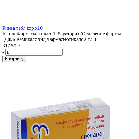
Ринза табл кор x10
Юник Фармасьютикал Лабораториз (Отделение фирмы
''Дж.Б.Кемикалс энд Фармасьютикалс Лтд'')
317.50 ₽
-
+
В корзину