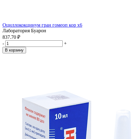
Оциллококцинум гран гомеоп кор x6
Лаборатория Буарон
837.70 ₽
-
+
В корзину