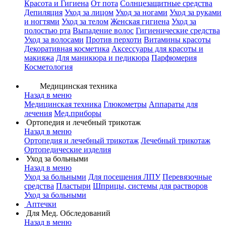
Красота и Гигиена
От пота
Солнцезащитные средства
Депиляция
Уход за лицом
Уход за ногами
Уход за руками
и ногтями
Уход за телом
Женская гигиена
Уход за
полостью рта
Выпадение волос
Гигиенические средства
Уход за волосами
Против перхоти
Витамины красоты
Декоративная косметика
Аксессуары для красоты и
макияжа
Для маникюра и педикюра
Парфюмерия
Косметология
Медицинская техника
Назад в меню
Медицинская техника
Глюкометры
Аппараты для
лечения
Мед.приборы
Ортопедия и лечебный трикотаж
Назад в меню
Ортопедия и лечебный трикотаж
Лечебный трикотаж
Ортопедические изделия
Уход за больными
Назад в меню
Уход за больными
Для посещения ЛПУ
Перевязочные
средства
Пластыри
Шприцы, системы для растворов
Уход за больными
Аптечки
Для Мед. Обследований
Назад в меню