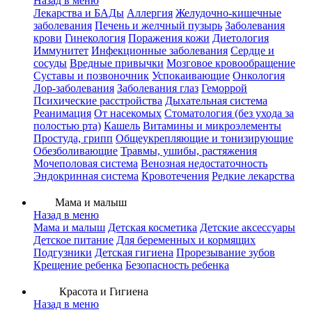
Назад в меню
Лекарства и БАДы
Аллергия
Желудочно-кишечные
заболевания
Печень и желчный пузырь
Заболевания
крови
Гинекология
Поражения кожи
Диетология
Иммунитет
Инфекционные заболевания
Сердце и
сосуды
Вредные привычки
Мозговое кровообращение
Суставы и позвоночник
Успокаивающие
Онкология
Лор-заболевания
Заболевания глаз
Геморрой
Психические расстройства
Дыхательная система
Реанимация
От насекомых
Стоматология (без ухода за
полостью рта)
Кашель
Витамины и микроэлементы
Простуда, грипп
Общеукрепляющие и тонизирующие
Обезболивающие
Травмы, ушибы, растяжения
Мочеполовая система
Венозная недостаточность
Эндокринная система
Кровотечения
Редкие лекарства
Мама и малыш
Назад в меню
Мама и малыш
Детская косметика
Детские аксессуары
Детское питание
Для беременных и кормящих
Подгузники
Детская гигиена
Прорезывание зубов
Крещение ребенка
Безопасность ребенка
Красота и Гигиена
Назад в меню