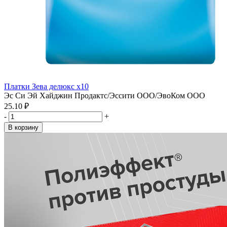
Платки Зева делюкс х10
Эс Си Эй Хайджин Продактс/Эссити ООО/ЭвоКом ООО
25.10 ₽
-
+
В корзину