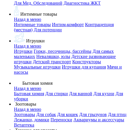
Для Мед. Обследований
Диагностика ЖКТ
Интимные товары
Назад в меню
Интимные товары
Интим-комфорт
Контрацепция
(местная)
Для потенции
Игрушки
Назад в меню
Игрушки
Горки, песочницы, бассейны
Для самых
маленьких
Неваляшки, юлы
Детские развивающие
игрушки
Детский транспорт
Конструкторы
Музыкальные игрушки
Игрушки для купания
Мячи и
насосы
Бытовая химия
Назад в меню
Бытовая химия
Для стирки
Для ванной
Для кухни
Для
уборки
Зоотовары
Назад в меню
Зоотовары
Для собак
Для кошек
Для грызунов
Для птиц
Лежанки, домики
Переноски
Аквариумы и аксессуары
Ветаптека