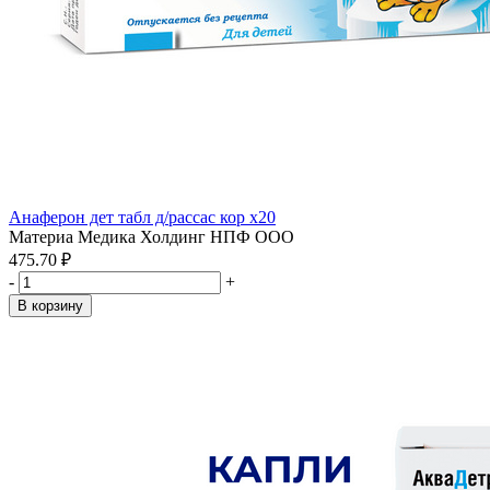
Анаферон дет табл д/рассас кор x20
Материа Медика Холдинг НПФ ООО
475.70 ₽
-
+
В корзину