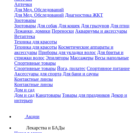
Аптечки
Для Мед. Обследований
Для Мед. Обследований
Диагностика ЖКТ
Зоотовары
Зоотовары
Для собак
Для кошек
Для грызунов
Для птиц
Лежанки, домики
Переноски
Аквариумы и аксессуары
Ветаптека
Техника для красоты
Техника для красоты
Косметические аппараты и
аксессуары
Приборы для укладки волос
Для бритья и
стрижки волос
Эпиляторы
Массажеры
Весы напольные
Спортивные товары
Спортивные товары
Йога, пилатес
Спортивное питание
Аксессуары для спорта
Для бани и сауны
Контактные линзы
Контактные линзы
Дом и сад
Дом и сад
Канцтовары
Товары для праздников
Декор и
интерьер
Акции
Лекарства и БАДы