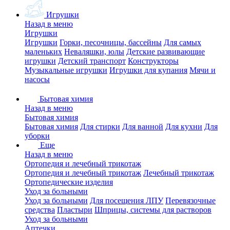
Игрушки
Назад в меню
Игрушки
Игрушки
Горки, песочницы, бассейны
Для самых
маленьких
Неваляшки, юлы
Детские развивающие
игрушки
Детский транспорт
Конструкторы
Музыкальные игрушки
Игрушки для купания
Мячи и
насосы
Бытовая химия
Назад в меню
Бытовая химия
Бытовая химия
Для стирки
Для ванной
Для кухни
Для
уборки
Еще
Назад в меню
Ортопедия и лечебный трикотаж
Ортопедия и лечебный трикотаж
Лечебный трикотаж
Ортопедические изделия
Уход за больными
Уход за больными
Для посещения ЛПУ
Перевязочные
средства
Пластыри
Шприцы, системы для растворов
Уход за больными
Аптечки