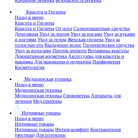
Крещение ребенка
Безопасность ребенка
Красота и Гигиена
Назад в меню
Красота и Гигиена
Красота и Гигиена
От пота
Солнцезащитные средства
Депиляция
Уход за лицом
Уход за ногами
Уход за руками
и ногтями
Уход за телом
Женская гигиена
Уход за
полостью рта
Выпадение волос
Гигиенические средства
Уход за волосами
Против перхоти
Витамины красоты
Декоративная косметика
Аксессуары для красоты и
макияжа
Для маникюра и педикюра
Парфюмерия
Косметология
Медицинская техника
Назад в меню
Медицинская техника
Медицинская техника
Глюкометры
Аппараты для
лечения
Мед.приборы
Интимные товары
Назад в меню
Интимные товары
Интимные товары
Интим-комфорт
Контрацепция
(местная)
Для потенции