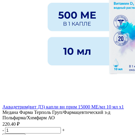
Аквадетрим(вит Д3) капли вн прим 15000 МЕ/мл 10 мл x1
Медана Фарма Терполь Груп/Фармацевтический з-д
Польфарма/Химфарм АО
220.40 ₽
-
+