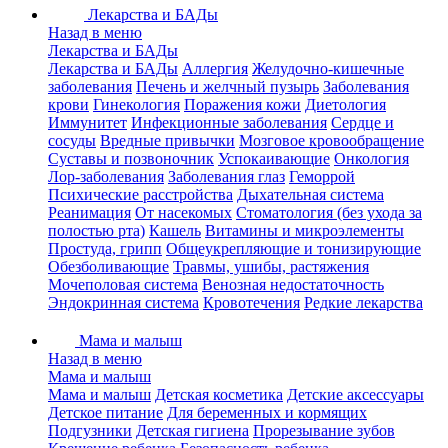
Лекарства и БАДы
Назад в меню
Лекарства и БАДы
Лекарства и БАДы
Аллергия
Желудочно-кишечные
заболевания
Печень и желчный пузырь
Заболевания
крови
Гинекология
Поражения кожи
Диетология
Иммунитет
Инфекционные заболевания
Сердце и
сосуды
Вредные привычки
Мозговое кровообращение
Суставы и позвоночник
Успокаивающие
Онкология
Лор-заболевания
Заболевания глаз
Геморрой
Психические расстройства
Дыхательная система
Реанимация
От насекомых
Стоматология (без ухода за
полостью рта)
Кашель
Витамины и микроэлементы
Простуда, грипп
Общеукрепляющие и тонизирующие
Обезболивающие
Травмы, ушибы, растяжения
Мочеполовая система
Венозная недостаточность
Эндокринная система
Кровотечения
Редкие лекарства
Мама и малыш
Назад в меню
Мама и малыш
Мама и малыш
Детская косметика
Детские аксессуары
Детское питание
Для беременных и кормящих
Подгузники
Детская гигиена
Прорезывание зубов