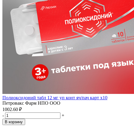
Полиоксидоний табл 12 мг уп конт яч/пач карт x10
Петровакс Фарм НПО ООО
1002.60 ₽
-
+
В корзину