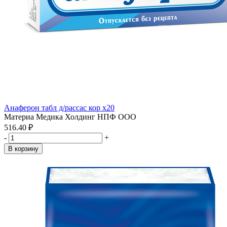
Анаферон табл д/рассас кор x20
Материа Медика Холдинг НПФ ООО
516.40 ₽
-
+
В корзину