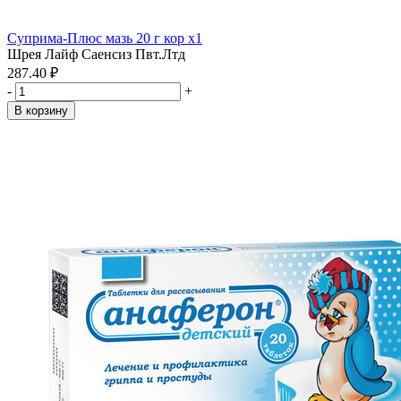
Суприма-Плюс мазь 20 г кор x1
Шрея Лайф Саенсиз Пвт.Лтд
287.40 ₽
-
+
В корзину