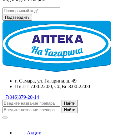
г. Самара, ул. Гагарина, д. 49
Пн-Пт 7:00-22:00, Сб,Вс 8:00-22:00
+7(846)379-20-14
Найти
Найти
Акции