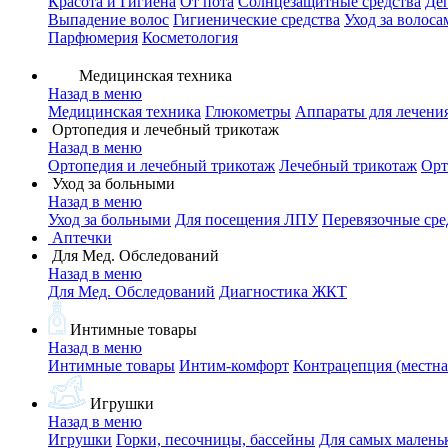
Красота и Гигиена
От пота
Солнцезащитные средства
Де
Выпадение волос
Гигиенические средства
Уход за волоса
Парфюмерия
Косметология
Медицинская техника
Назад в меню
Медицинская техника
Глюкометры
Аппараты для лечени
Ортопедия и лечебный трикотаж
Назад в меню
Ортопедия и лечебный трикотаж
Лечебный трикотаж
Орт
Уход за больными
Назад в меню
Уход за больными
Для посещения ЛПУ
Перевязочные сре
Аптечки
Для Мед. Обследований
Назад в меню
Для Мед. Обследований
Диагностика ЖКТ
Интимные товары
Назад в меню
Интимные товары
Интим-комфорт
Контрацепция (местна
Игрушки
Назад в меню
Игрушки
Горки, песочницы, бассейны
Для самых малень