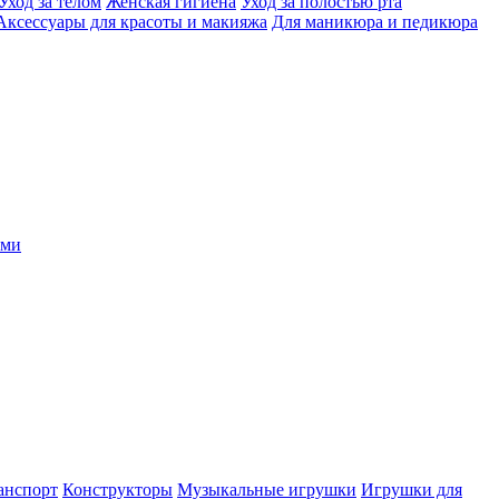
Уход за телом
Женская гигиена
Уход за полостью рта
Аксессуары для красоты и макияжа
Для маникюра и педикюра
ыми
анспорт
Конструкторы
Музыкальные игрушки
Игрушки для