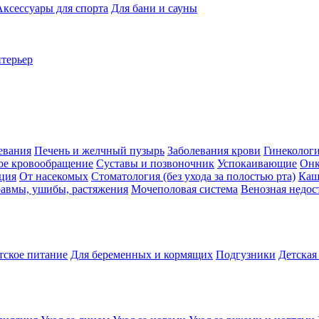
Аксессуары для спорта
Для бани и сауны
нтерьер
евания
Печень и желчный пузырь
Заболевания крови
Гинеколог
ое кровообращение
Суставы и позвоночник
Успокаивающие
Онк
ция
От насекомых
Стоматология (без ухода за полостью рта)
Каш
авмы, ушибы, растяжения
Мочеполовая система
Венозная недос
тское питание
Для беременных и кормящих
Подгузники
Детская