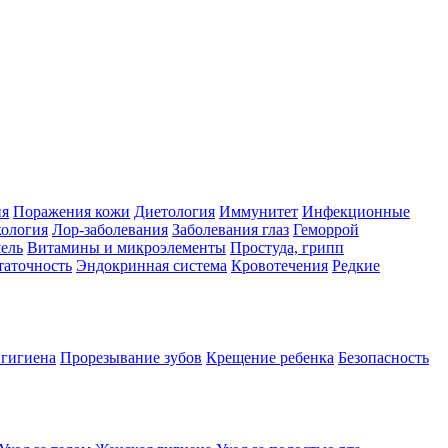
ия
Поражения кожи
Диетология
Иммунитет
Инфекционные
ология
Лор-заболевания
Заболевания глаз
Геморрой
ель
Витамины и микроэлементы
Простуда, грипп
таточность
Эндокринная система
Кровотечения
Редкие
 гигиена
Прорезывание зубов
Крещение ребенка
Безопасность