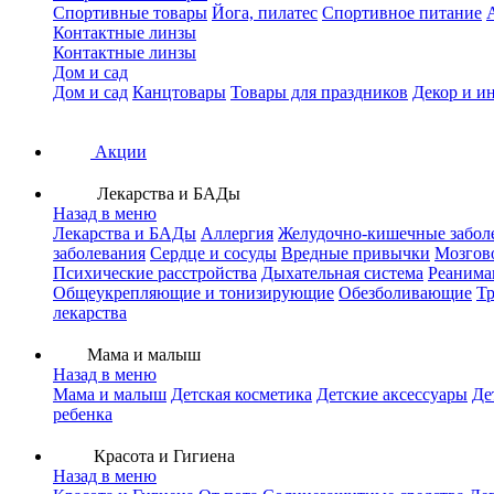
Спортивные товары
Йога, пилатес
Спортивное питание
Контактные линзы
Контактные линзы
Дом и сад
Дом и сад
Канцтовары
Товары для праздников
Декор и и
Акции
Лекарства и БАДы
Назад в меню
Лекарства и БАДы
Аллергия
Желудочно-кишечные забол
заболевания
Сердце и сосуды
Вредные привычки
Мозгов
Психические расстройства
Дыхательная система
Реанима
Общеукрепляющие и тонизирующие
Обезболивающие
Тр
лекарства
Мама и малыш
Назад в меню
Мама и малыш
Детская косметика
Детские аксессуары
Де
ребенка
Красота и Гигиена
Назад в меню