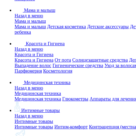
Мама и малыш
Назад в меню
Мама и малыш
Мама и малыш
Детская косметика
Детские аксессуары
Де
ребенка
Красота и Гигиена
Назад в меню
Красота и Гигиена
Красота и Гигиена
От пота
Солнцезащитные средства
Де
Выпадение волос
Гигиенические средства
Уход за волоса
Парфюмерия
Косметология
Медицинская техника
Назад в меню
Медицинская техника
Медицинская техника
Глюкометры
Аппараты для лечени
Интимные товары
Назад в меню
Интимные товары
Интимные товары
Интим-комфорт
Контрацепция (местна