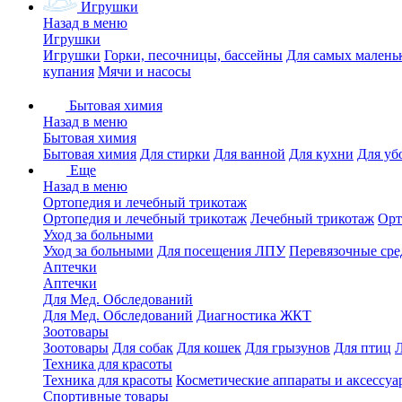
Игрушки
Назад в меню
Игрушки
Игрушки
Горки, песочницы, бассейны
Для самых малень
купания
Мячи и насосы
Бытовая химия
Назад в меню
Бытовая химия
Бытовая химия
Для стирки
Для ванной
Для кухни
Для уб
Еще
Назад в меню
Ортопедия и лечебный трикотаж
Ортопедия и лечебный трикотаж
Лечебный трикотаж
Орт
Уход за больными
Уход за больными
Для посещения ЛПУ
Перевязочные сре
Аптечки
Аптечки
Для Мед. Обследований
Для Мед. Обследований
Диагностика ЖКТ
Зоотовары
Зоотовары
Для собак
Для кошек
Для грызунов
Для птиц
Техника для красоты
Техника для красоты
Косметические аппараты и аксессуа
Спортивные товары