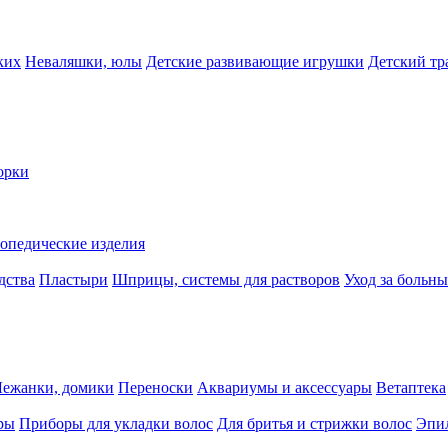
ких
Неваляшки, юлы
Детские развивающие игрушки
Детский тр
орки
опедические изделия
дства
Пластыри
Шприцы, системы для растворов
Уход за больн
Лежанки, домики
Переноски
Аквариумы и аксессуары
Ветаптека
ры
Приборы для укладки волос
Для бритья и стрижки волос
Эпи