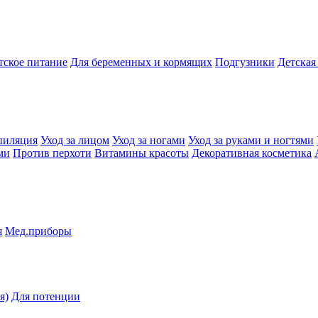
тское питание
Для беременных и кормящих
Подгузники
Детская
пиляция
Уход за лицом
Уход за ногами
Уход за руками и ногтями
ми
Против перхоти
Витамины красоты
Декоративная косметика
я
Мед.приборы
я)
Для потенции