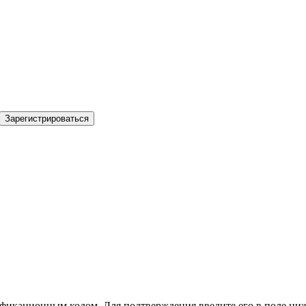
Зарегистрироваться
фикационным кодом. Для подтверждения введите его в поле ниж