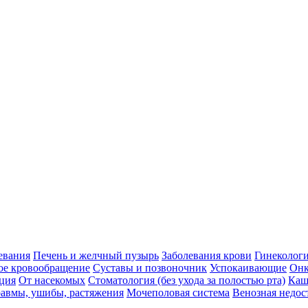
евания
Печень и желчный пузырь
Заболевания крови
Гинеколог
ое кровообращение
Суставы и позвоночник
Успокаивающие
Онк
ция
От насекомых
Стоматология (без ухода за полостью рта)
Каш
авмы, ушибы, растяжения
Мочеполовая система
Венозная недос