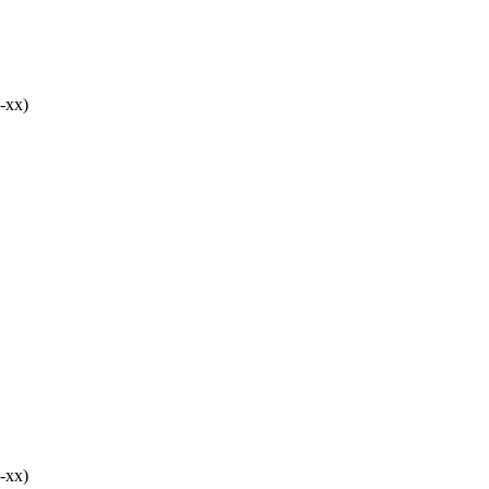
-хх)
-хх)