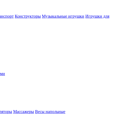
анспорт
Конструкторы
Музыкальные игрушки
Игрушки для
ыми
ляторы
Массажеры
Весы напольные