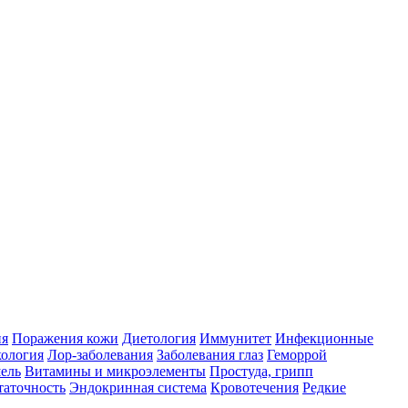
ия
Поражения кожи
Диетология
Иммунитет
Инфекционные
ология
Лор-заболевания
Заболевания глаз
Геморрой
ель
Витамины и микроэлементы
Простуда, грипп
таточность
Эндокринная система
Кровотечения
Редкие