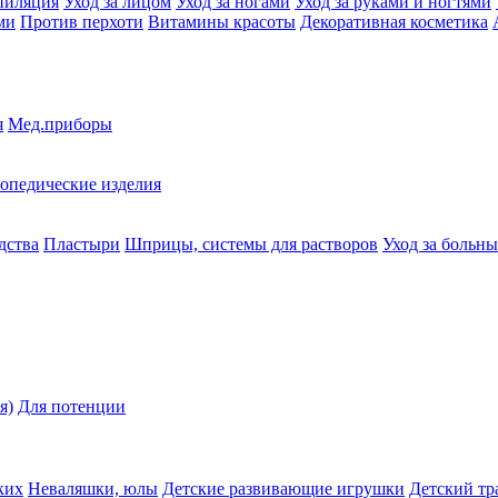
пиляция
Уход за лицом
Уход за ногами
Уход за руками и ногтями
ми
Против перхоти
Витамины красоты
Декоративная косметика
я
Мед.приборы
опедические изделия
дства
Пластыри
Шприцы, системы для растворов
Уход за больн
я)
Для потенции
ких
Неваляшки, юлы
Детские развивающие игрушки
Детский тр