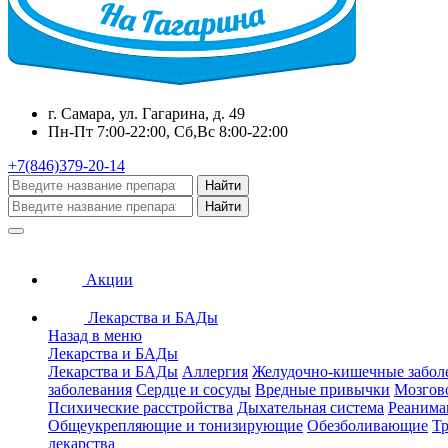
г. Самара, ул. Гагарина, д. 49
Пн-Пт 7:00-22:00, Сб,Вс 8:00-22:00
+7(846)379-20-14
Найти
Найти
Акции
Лекарства и БАДы
Назад в меню
Лекарства и БАДы
Лекарства и БАДы
Аллергия
Желудочно-кишечные забол
заболевания
Сердце и сосуды
Вредные привычки
Мозгов
Психические расстройства
Дыхательная система
Реанима
Общеукрепляющие и тонизирующие
Обезболивающие
Тр
лекарства