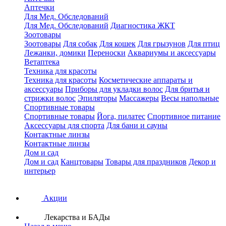
Аптечки
Для Мед. Обследований
Для Мед. Обследований
Диагностика ЖКТ
Зоотовары
Зоотовары
Для собак
Для кошек
Для грызунов
Для птиц
Лежанки, домики
Переноски
Аквариумы и аксессуары
Ветаптека
Техника для красоты
Техника для красоты
Косметические аппараты и
аксессуары
Приборы для укладки волос
Для бритья и
стрижки волос
Эпиляторы
Массажеры
Весы напольные
Спортивные товары
Спортивные товары
Йога, пилатес
Спортивное питание
Аксессуары для спорта
Для бани и сауны
Контактные линзы
Контактные линзы
Дом и сад
Дом и сад
Канцтовары
Товары для праздников
Декор и
интерьер
Акции
Лекарства и БАДы