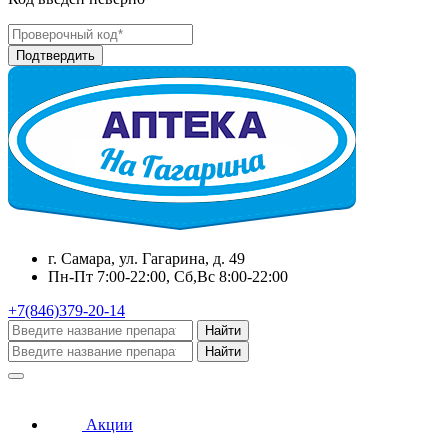
г. Самара, ул. Гагарина, д. 49
Пн-Пт 7:00-22:00, Сб,Вс 8:00-22:00
+7(846)379-20-14
Найти
Найти
Акции