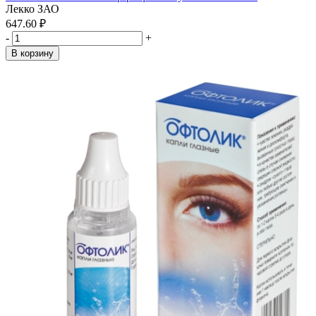
Лекко ЗАО
647.60 ₽
-
+
В корзину