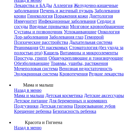
Назад в меню
Лекарства и БАДы
Аллергия
Желудочно-кишечные
заболевания
Печень и желчный пузырь
Заболевания
крови
Гинекология
Поражения кожи
Диетология
Иммунитет
Инфекционные заболевания
Сердце и
сосуды
Вредные привычки
Мозговое кровообращение
Суставы и позвоночник
Успокаивающие
Онкология
Лор-заболевания
Заболевания глаз
Геморрой
Психические расстройства
Дыхательная система
Реанимация
От насекомых
Стоматология (без ухода за
полостью рта)
Кашель
Витамины и микроэлементы
Простуда, грипп
Общеукрепляющие и тонизирующие
Обезболивающие
Травмы, ушибы, растяжения
Мочеполовая система
Венозная недостаточность
Эндокринная система
Кровотечения
Редкие лекарства
Мама и малыш
Назад в меню
Мама и малыш
Детская косметика
Детские аксессуары
Детское питание
Для беременных и кормящих
Подгузники
Детская гигиена
Прорезывание зубов
Крещение ребенка
Безопасность ребенка
Красота и Гигиена
Назад в меню