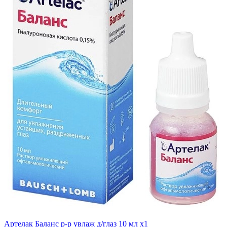
Артелак Баланс р-р увлаж д/глаз 10 мл x1