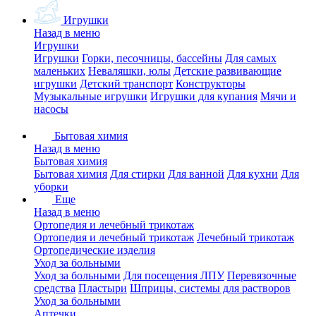
Игрушки
Назад в меню
Игрушки
Игрушки
Горки, песочницы, бассейны
Для самых
маленьких
Неваляшки, юлы
Детские развивающие
игрушки
Детский транспорт
Конструкторы
Музыкальные игрушки
Игрушки для купания
Мячи и
насосы
Бытовая химия
Назад в меню
Бытовая химия
Бытовая химия
Для стирки
Для ванной
Для кухни
Для
уборки
Еще
Назад в меню
Ортопедия и лечебный трикотаж
Ортопедия и лечебный трикотаж
Лечебный трикотаж
Ортопедические изделия
Уход за больными
Уход за больными
Для посещения ЛПУ
Перевязочные
средства
Пластыри
Шприцы, системы для растворов
Уход за больными
Аптечки