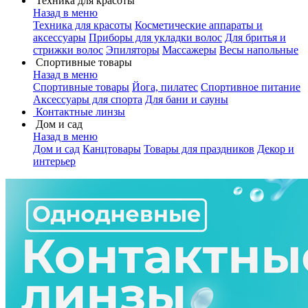
Техника для красоты
Назад в меню
Техника для красоты
Косметические аппараты и
аксессуары
Приборы для укладки волос
Для бритья и
стрижки волос
Эпиляторы
Массажеры
Весы напольные
Спортивные товары
Назад в меню
Спортивные товары
Йога, пилатес
Спортивное питание
Аксессуары для спорта
Для бани и сауны
Контактные линзы
Дом и сад
Назад в меню
Дом и сад
Канцтовары
Товары для праздников
Декор и
интерьер