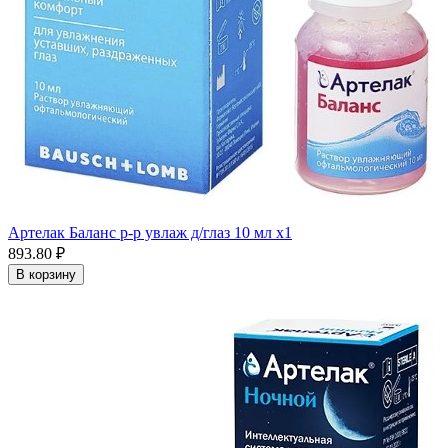
Артелак Баланс р-р увлаж д/глаз 10 мл x1
893.80 ₽
В корзину