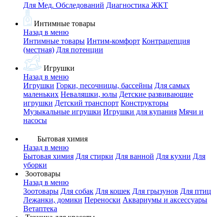
Для Мед. Обследований
Диагностика ЖКТ
Интимные товары
Назад в меню
Интимные товары
Интим-комфорт
Контрацепция
(местная)
Для потенции
Игрушки
Назад в меню
Игрушки
Горки, песочницы, бассейны
Для самых
маленьких
Неваляшки, юлы
Детские развивающие
игрушки
Детский транспорт
Конструкторы
Музыкальные игрушки
Игрушки для купания
Мячи и
насосы
Бытовая химия
Назад в меню
Бытовая химия
Для стирки
Для ванной
Для кухни
Для
уборки
Зоотовары
Назад в меню
Зоотовары
Для собак
Для кошек
Для грызунов
Для птиц
Лежанки, домики
Переноски
Аквариумы и аксессуары
Ветаптека