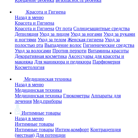
Крещение ребенка
Безопасность ребенка
Красота и Гигиена
Назад в меню
Красота и Гигиена
Красота и Гигиена
От пота
Солнцезащитные средства
Депиляция
Уход за лицом
Уход за ногами
Уход за руками
и ногтями
Уход за телом
Женская гигиена
Уход за
полостью рта
Выпадение волос
Гигиенические средства
Уход за волосами
Против перхоти
Витамины красоты
Декоративная косметика
Аксессуары для красоты и
макияжа
Для маникюра и педикюра
Парфюмерия
Косметология
Медицинская техника
Назад в меню
Медицинская техника
Медицинская техника
Глюкометры
Аппараты для
лечения
Мед.приборы
Интимные товары
Назад в меню
Интимные товары
Интимные товары
Интим-комфорт
Контрацепция
(местная)
Для потенции