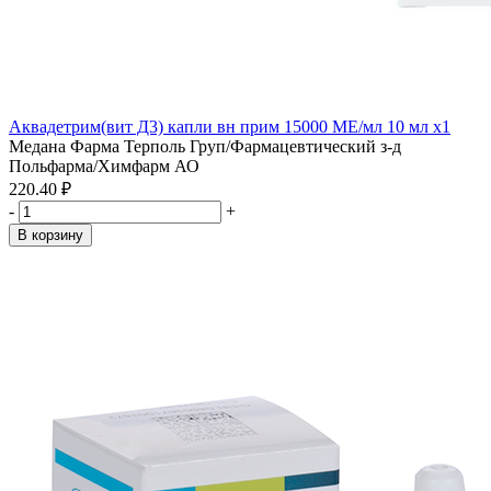
Аквадетрим(вит Д3) капли вн прим 15000 МЕ/мл 10 мл x1
Медана Фарма Терполь Груп/Фармацевтический з-д
Польфарма/Химфарм АО
220.40 ₽
-
+
В корзину