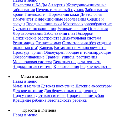
Назад в меню
Лекарства и БАДы
Аллергия
Желудочно-кишечные
заболевания
Печень и желчный пузырь
Заболевания
крови
Гинекология
Поражения кожи
Диетология
Иммунитет
Инфекционные заболевания
Сердце и
сосуды
Вредные привычки
Мозговое кровообращение
Суставы и позвоночник
Успокаивающие
Онкология
Лор-заболевания
Заболевания глаз
Геморрой
Психические расстройства
Дыхательная система
Реанимация
От насекомых
Стоматология (без ухода за
полостью рта)
Кашель
Витамины и микроэлементы
Простуда, грипп
Общеукрепляющие и тонизирующие
Обезболивающие
Травмы, ушибы, растяжения
Мочеполовая система
Венозная недостаточность
Эндокринная система
Кровотечения
Редкие лекарства
Мама и малыш
Назад в меню
Мама и малыш
Детская косметика
Детские аксессуары
Детское питание
Для беременных и кормящих
Подгузники
Детская гигиена
Прорезывание зубов
Крещение ребенка
Безопасность ребенка
Красота и Гигиена
Назад в меню