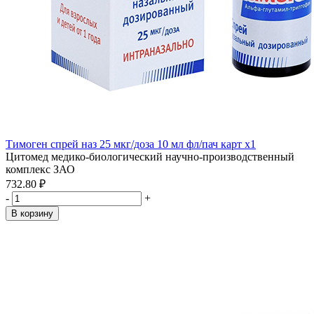
Тимоген спрей наз 25 мкг/доза 10 мл фл/пач карт x1
Цитомед медико-биологический научно-производственный
комплекс ЗАО
732.80 ₽
-
+
В корзину