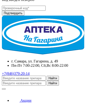
г. Самара, ул. Гагарина, д. 49
Пн-Пт 7:00-22:00, Сб,Вс 8:00-22:00
+7(846)379-20-14
Найти
Найти
Акции