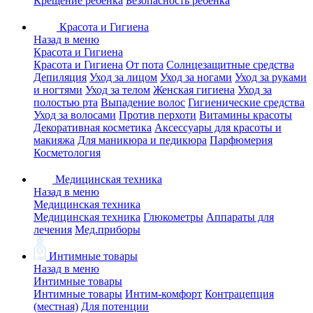
Крещение ребенка
Безопасность ребенка
Красота и Гигиена
Назад в меню
Красота и Гигиена
Красота и Гигиена
От пота
Солнцезащитные средства
Депиляция
Уход за лицом
Уход за ногами
Уход за руками
и ногтями
Уход за телом
Женская гигиена
Уход за
полостью рта
Выпадение волос
Гигиенические средства
Уход за волосами
Против перхоти
Витамины красоты
Декоративная косметика
Аксессуары для красоты и
макияжа
Для маникюра и педикюра
Парфюмерия
Косметология
Медицинская техника
Назад в меню
Медицинская техника
Медицинская техника
Глюкометры
Аппараты для
лечения
Мед.приборы
Интимные товары
Назад в меню
Интимные товары
Интимные товары
Интим-комфорт
Контрацепция
(местная)
Для потенции