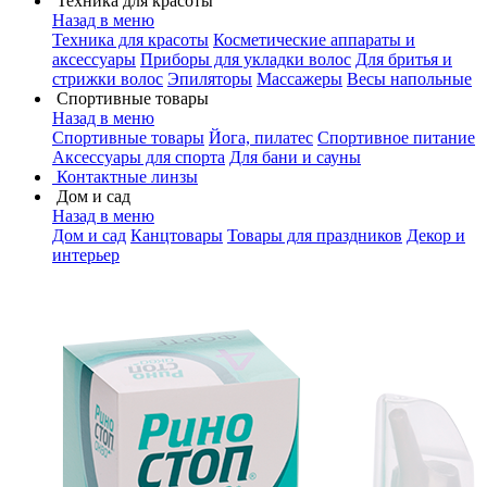
Техника для красоты
Назад в меню
Техника для красоты
Косметические аппараты и
аксессуары
Приборы для укладки волос
Для бритья и
стрижки волос
Эпиляторы
Массажеры
Весы напольные
Спортивные товары
Назад в меню
Спортивные товары
Йога, пилатес
Спортивное питание
Аксессуары для спорта
Для бани и сауны
Контактные линзы
Дом и сад
Назад в меню
Дом и сад
Канцтовары
Товары для праздников
Декор и
интерьер