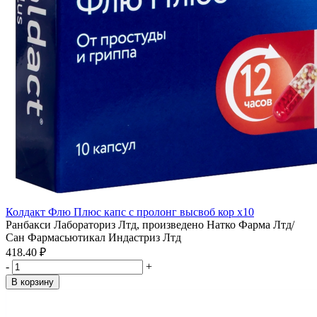
Колдакт Флю Плюс капс с пролонг высвоб кор x10
Ранбакси Лабораториз Лтд, произведено Натко Фарма Лтд/
Сан Фармасьютикал Индастриз Лтд
418.40 ₽
-
+
В корзину