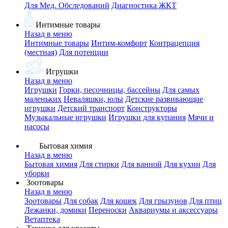
Для Мед. Обследований
Диагностика ЖКТ
Интимные товары
Назад в меню
Интимные товары
Интим-комфорт
Контрацепция
(местная)
Для потенции
Игрушки
Назад в меню
Игрушки
Горки, песочницы, бассейны
Для самых
маленьких
Неваляшки, юлы
Детские развивающие
игрушки
Детский транспорт
Конструкторы
Музыкальные игрушки
Игрушки для купания
Мячи и
насосы
Бытовая химия
Назад в меню
Бытовая химия
Для стирки
Для ванной
Для кухни
Для
уборки
Зоотовары
Назад в меню
Зоотовары
Для собак
Для кошек
Для грызунов
Для птиц
Лежанки, домики
Переноски
Аквариумы и аксессуары
Ветаптека