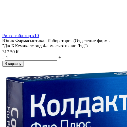
Ринза табл кор x10
Юник Фармасьютикал Лабораториз (Отделение фирмы
''Дж.Б.Кемикалс энд Фармасьютикалс Лтд'')
317.50 ₽
-
+
В корзину