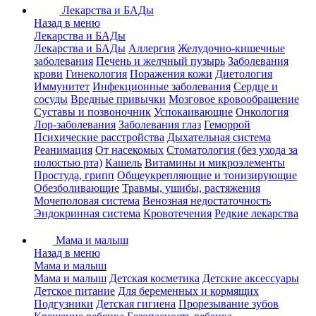
Лекарства и БАДы
Назад в меню
Лекарства и БАДы
Лекарства и БАДы
Аллергия
Желудочно-кишечные
заболевания
Печень и желчный пузырь
Заболевания
крови
Гинекология
Поражения кожи
Диетология
Иммунитет
Инфекционные заболевания
Сердце и
сосуды
Вредные привычки
Мозговое кровообращение
Суставы и позвоночник
Успокаивающие
Онкология
Лор-заболевания
Заболевания глаз
Геморрой
Психические расстройства
Дыхательная система
Реанимация
От насекомых
Стоматология (без ухода за
полостью рта)
Кашель
Витамины и микроэлементы
Простуда, грипп
Общеукрепляющие и тонизирующие
Обезболивающие
Травмы, ушибы, растяжения
Мочеполовая система
Венозная недостаточность
Эндокринная система
Кровотечения
Редкие лекарства
Мама и малыш
Назад в меню
Мама и малыш
Мама и малыш
Детская косметика
Детские аксессуары
Детское питание
Для беременных и кормящих
Подгузники
Детская гигиена
Прорезывание зубов