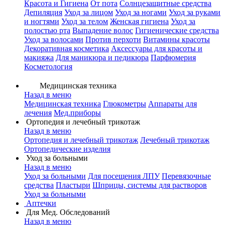
Красота и Гигиена
От пота
Солнцезащитные средства
Депиляция
Уход за лицом
Уход за ногами
Уход за руками
и ногтями
Уход за телом
Женская гигиена
Уход за
полостью рта
Выпадение волос
Гигиенические средства
Уход за волосами
Против перхоти
Витамины красоты
Декоративная косметика
Аксессуары для красоты и
макияжа
Для маникюра и педикюра
Парфюмерия
Косметология
Медицинская техника
Назад в меню
Медицинская техника
Глюкометры
Аппараты для
лечения
Мед.приборы
Ортопедия и лечебный трикотаж
Назад в меню
Ортопедия и лечебный трикотаж
Лечебный трикотаж
Ортопедические изделия
Уход за больными
Назад в меню
Уход за больными
Для посещения ЛПУ
Перевязочные
средства
Пластыри
Шприцы, системы для растворов
Уход за больными
Аптечки
Для Мед. Обследований
Назад в меню