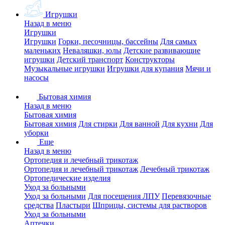
Игрушки
Назад в меню
Игрушки
Игрушки
Горки, песочницы, бассейны
Для самых
маленьких
Неваляшки, юлы
Детские развивающие
игрушки
Детский транспорт
Конструкторы
Музыкальные игрушки
Игрушки для купания
Мячи и
насосы
Бытовая химия
Назад в меню
Бытовая химия
Бытовая химия
Для стирки
Для ванной
Для кухни
Для
уборки
Еще
Назад в меню
Ортопедия и лечебный трикотаж
Ортопедия и лечебный трикотаж
Лечебный трикотаж
Ортопедические изделия
Уход за больными
Уход за больными
Для посещения ЛПУ
Перевязочные
средства
Пластыри
Шприцы, системы для растворов
Уход за больными
Аптечки