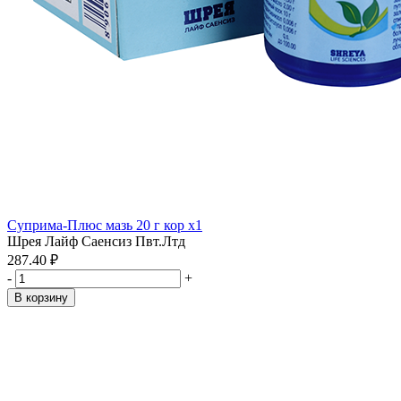
Суприма-Плюс мазь 20 г кор x1
Шрея Лайф Саенсиз Пвт.Лтд
287.40 ₽
-
+
В корзину