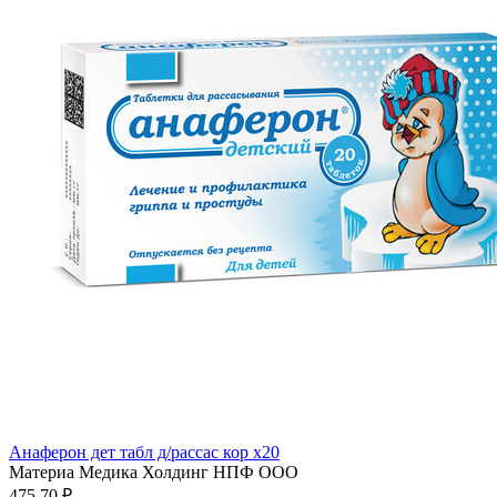
Анаферон дет табл д/рассас кор x20
Материа Медика Холдинг НПФ ООО
475.70 ₽