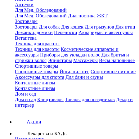
Аптечки
Для Мед. Обследований
Для Мед. Обследований
Диагностика ЖКТ
Зоотовары
Зоотовары
Для собак
Для кошек
Для грызунов
Для птиц
Лежанки, домики
Переноски
Аквариумы и аксессуары
Ветаптека
Техника для красоты
Техника для красоты
Косметические аппараты и
аксессуары
Приборы для укладки волос
Для бритья и
стрижки волос
Эпиляторы
Массажеры
Весы напольные
Спортивные товары
Спортивные товары
Йога, пилатес
Спортивное питание
Аксессуары для спорта
Для бани и сауны
Контактные линзы
Контактные линзы
Дом и сад
Дом и сад
Канцтовары
Товары для праздников
Декор и
интерьер
Акции
Лекарства и БАДы