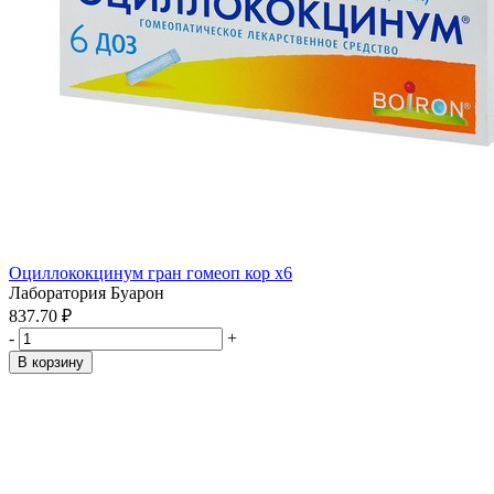
Оциллококцинум гран гомеоп кор x6
Лаборатория Буарон
837.70 ₽
-
+
В корзину