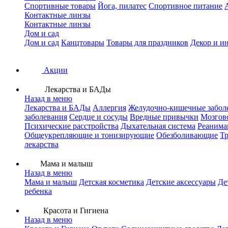
Спортивные товары
Йога, пилатес
Спортивное питание
Контактные линзы
Контактные линзы
Дом и сад
Дом и сад
Канцтовары
Товары для праздников
Декор и и
Акции
Лекарства и БАДы
Назад в меню
Лекарства и БАДы
Аллергия
Желудочно-кишечные забол
заболевания
Сердце и сосуды
Вредные привычки
Мозгов
Психические расстройства
Дыхательная система
Реанима
Общеукрепляющие и тонизирующие
Обезболивающие
Тр
лекарства
Мама и малыш
Назад в меню
Мама и малыш
Детская косметика
Детские аксессуары
Де
ребенка
Красота и Гигиена
Назад в меню