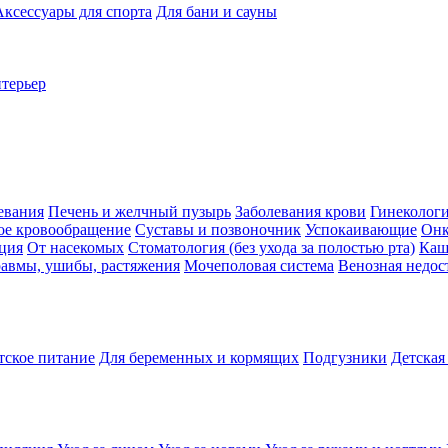
Аксессуары для спорта
Для бани и сауны
нтерьер
евания
Печень и желчный пузырь
Заболевания крови
Гинеколог
ое кровообращение
Суставы и позвоночник
Успокаивающие
Онк
ция
От насекомых
Стоматология (без ухода за полостью рта)
Каш
авмы, ушибы, растяжения
Мочеполовая система
Венозная недос
тское питание
Для беременных и кормящих
Подгузники
Детская