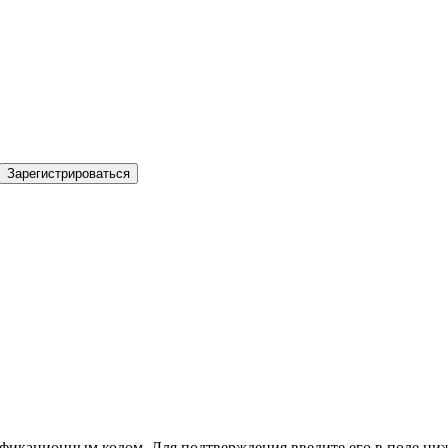
Зарегистрироваться
фикационным кодом. Для подтверждения введите его в поле ниж