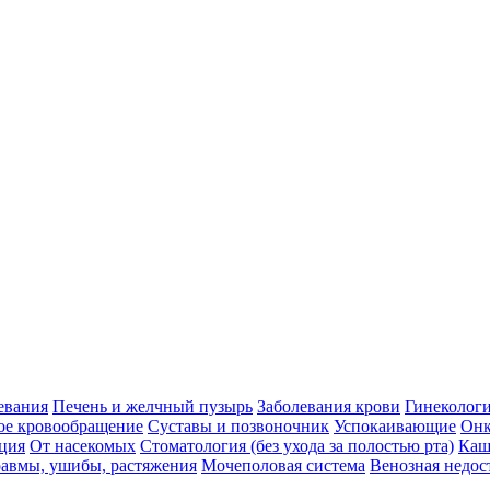
евания
Печень и желчный пузырь
Заболевания крови
Гинеколог
ое кровообращение
Суставы и позвоночник
Успокаивающие
Онк
ция
От насекомых
Стоматология (без ухода за полостью рта)
Каш
авмы, ушибы, растяжения
Мочеполовая система
Венозная недос