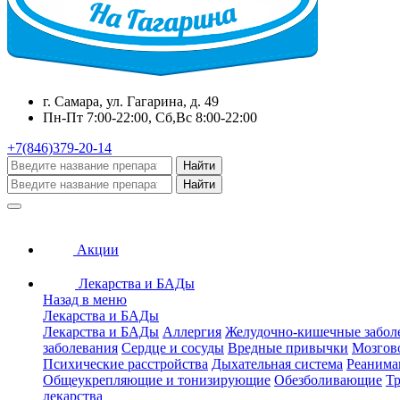
г. Самара, ул. Гагарина, д. 49
Пн-Пт 7:00-22:00, Сб,Вс 8:00-22:00
+7(846)379-20-14
Найти
Найти
Акции
Лекарства и БАДы
Назад в меню
Лекарства и БАДы
Лекарства и БАДы
Аллергия
Желудочно-кишечные забол
заболевания
Сердце и сосуды
Вредные привычки
Мозгов
Психические расстройства
Дыхательная система
Реанима
Общеукрепляющие и тонизирующие
Обезболивающие
Тр
лекарства