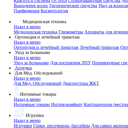
Красота и Гигиена
От пота
Солнцезащитные средства
Де
Выпадение волос
Гигиенические средства
Уход за волоса
Парфюмерия
Косметология
Медицинская техника
Назад в меню
Медицинская техника
Глюкометры
Аппараты для лечени
Ортопедия и лечебный трикотаж
Назад в меню
Ортопедия и лечебный трикотаж
Лечебный трикотаж
Орт
Уход за больными
Назад в меню
Уход за больными
Для посещения ЛПУ
Перевязочные сре
Аптечки
Для Мед. Обследований
Назад в меню
Для Мед. Обследований
Диагностика ЖКТ
Интимные товары
Назад в меню
Интимные товары
Интим-комфорт
Контрацепция (местна
Игрушки
Назад в меню
Игрушки
Горки, песочницы, бассейны
Для самых малень