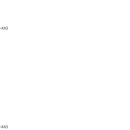
-хх)
-хх)