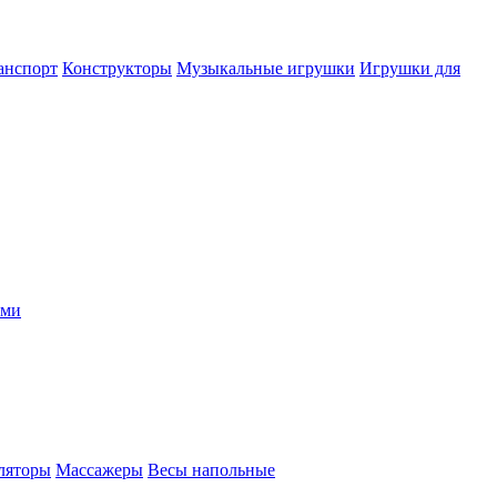
анспорт
Конструкторы
Музыкальные игрушки
Игрушки для
ыми
ляторы
Массажеры
Весы напольные