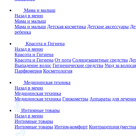
Мама и малыш
Назад в меню
Мама и малыш
Мама и малыш
Детская косметика
Детские аксессуары
Де
ребенка
Красота и Гигиена
Назад в меню
Красота и Гигиена
Красота и Гигиена
От пота
Солнцезащитные средства
Де
Выпадение волос
Гигиенические средства
Уход за волоса
Парфюмерия
Косметология
Медицинская техника
Назад в меню
Медицинская техника
Медицинская техника
Глюкометры
Аппараты для лечени
Интимные товары
Назад в меню
Интимные товары
Интимные товары
Интим-комфорт
Контрацепция (местна