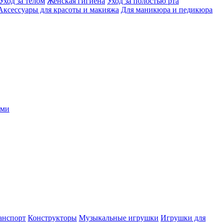
Уход за телом
Женская гигиена
Уход за полостью рта
Аксессуары для красоты и макияжа
Для маникюра и педикюра
ыми
анспорт
Конструкторы
Музыкальные игрушки
Игрушки для