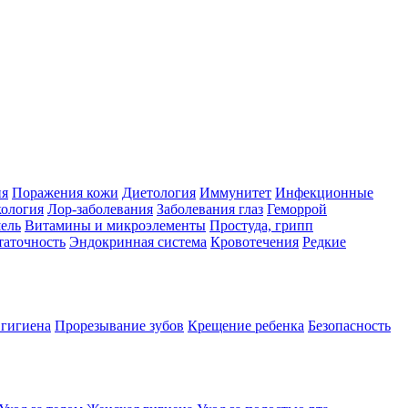
ия
Поражения кожи
Диетология
Иммунитет
Инфекционные
ология
Лор-заболевания
Заболевания глаз
Геморрой
ель
Витамины и микроэлементы
Простуда, грипп
таточность
Эндокринная система
Кровотечения
Редкие
 гигиена
Прорезывание зубов
Крещение ребенка
Безопасность