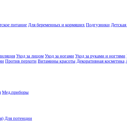
тское питание
Для беременных и кормящих
Подгузники
Детская
пиляция
Уход за лицом
Уход за ногами
Уход за руками и ногтями
ми
Против перхоти
Витамины красоты
Декоративная косметика
я
Мед.приборы
я)
Для потенции