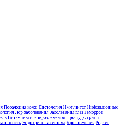
ия
Поражения кожи
Диетология
Иммунитет
Инфекционные
ология
Лор-заболевания
Заболевания глаз
Геморрой
ель
Витамины и микроэлементы
Простуда, грипп
таточность
Эндокринная система
Кровотечения
Редкие