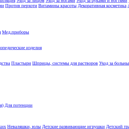
пиляция
Уход за лицом
Уход за ногами
Уход за руками и ногтями
ми
Против перхоти
Витамины красоты
Декоративная косметика
я
Мед.приборы
опедические изделия
дства
Пластыри
Шприцы, системы для растворов
Уход за больн
я)
Для потенции
ких
Неваляшки, юлы
Детские развивающие игрушки
Детский тр