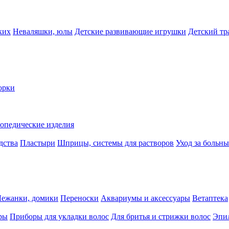
ких
Неваляшки, юлы
Детские развивающие игрушки
Детский тр
орки
опедические изделия
дства
Пластыри
Шприцы, системы для растворов
Уход за больн
Лежанки, домики
Переноски
Аквариумы и аксессуары
Ветаптека
ры
Приборы для укладки волос
Для бритья и стрижки волос
Эпи