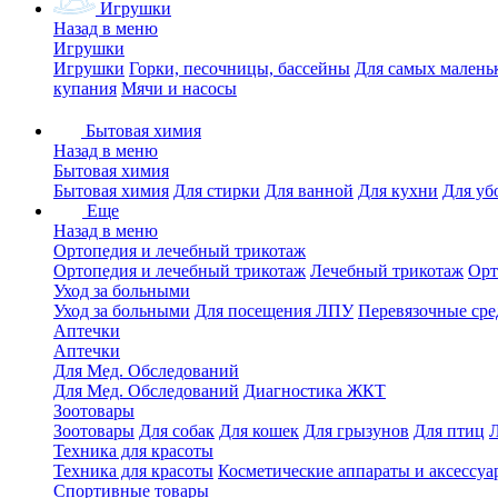
Игрушки
Назад в меню
Игрушки
Игрушки
Горки, песочницы, бассейны
Для самых малень
купания
Мячи и насосы
Бытовая химия
Назад в меню
Бытовая химия
Бытовая химия
Для стирки
Для ванной
Для кухни
Для уб
Еще
Назад в меню
Ортопедия и лечебный трикотаж
Ортопедия и лечебный трикотаж
Лечебный трикотаж
Орт
Уход за больными
Уход за больными
Для посещения ЛПУ
Перевязочные сре
Аптечки
Аптечки
Для Мед. Обследований
Для Мед. Обследований
Диагностика ЖКТ
Зоотовары
Зоотовары
Для собак
Для кошек
Для грызунов
Для птиц
Техника для красоты
Техника для красоты
Косметические аппараты и аксессуа
Спортивные товары