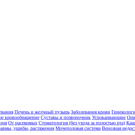
евания
Печень и желчный пузырь
Заболевания крови
Гинеколог
ое кровообращение
Суставы и позвоночник
Успокаивающие
Онк
ция
От насекомых
Стоматология (без ухода за полостью рта)
Каш
авмы, ушибы, растяжения
Мочеполовая система
Венозная недос