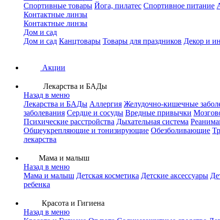
Спортивные товары
Йога, пилатес
Спортивное питание
Контактные линзы
Контактные линзы
Дом и сад
Дом и сад
Канцтовары
Товары для праздников
Декор и и
Акции
Лекарства и БАДы
Назад в меню
Лекарства и БАДы
Аллергия
Желудочно-кишечные забол
заболевания
Сердце и сосуды
Вредные привычки
Мозгов
Психические расстройства
Дыхательная система
Реанима
Общеукрепляющие и тонизирующие
Обезболивающие
Тр
лекарства
Мама и малыш
Назад в меню
Мама и малыш
Детская косметика
Детские аксессуары
Де
ребенка
Красота и Гигиена
Назад в меню