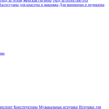
Уход за телом
Женская гигиена
Уход за полостью рта
Аксессуары для красоты и макияжа
Для маникюра и педикюра
ыми
анспорт
Конструкторы
Музыкальные игрушки
Игрушки для