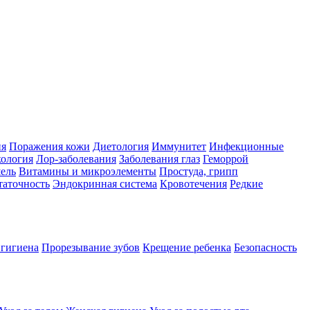
ия
Поражения кожи
Диетология
Иммунитет
Инфекционные
ология
Лор-заболевания
Заболевания глаз
Геморрой
ель
Витамины и микроэлементы
Простуда, грипп
таточность
Эндокринная система
Кровотечения
Редкие
 гигиена
Прорезывание зубов
Крещение ребенка
Безопасность