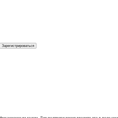
Зарегистрироваться
фикационным кодом. Для подтверждения введите его в поле ниж