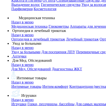
Красота и Гигиена
От пота
Солнцезащитные средства
Де
Выпадение волос
Гигиенические средства
Уход за волоса
Парфюмерия
Косметология
Медицинская техника
Назад в меню
Медицинская техника
Глюкометры
Аппараты для лечени
Ортопедия и лечебный трикотаж
Назад в меню
Ортопедия и лечебный трикотаж
Лечебный трикотаж
Орт
Уход за больными
Назад в меню
Уход за больными
Для посещения ЛПУ
Перевязочные сре
Аптечки
Для Мед. Обследований
Назад в меню
Для Мед. Обследований
Диагностика ЖКТ
Интимные товары
Назад в меню
Интимные товары
Интим-комфорт
Контрацепция (местна
Игрушки
Назад в меню
Игрушки
Горки, песочницы, бассейны
Для самых малень