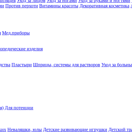
пиляция
Уход за лицом
Уход за ногами
Уход за руками и ногтями
ми
Против перхоти
Витамины красоты
Декоративная косметика
я
Мед.приборы
опедические изделия
дства
Пластыри
Шприцы, системы для растворов
Уход за больн
я)
Для потенции
ких
Неваляшки, юлы
Детские развивающие игрушки
Детский тр