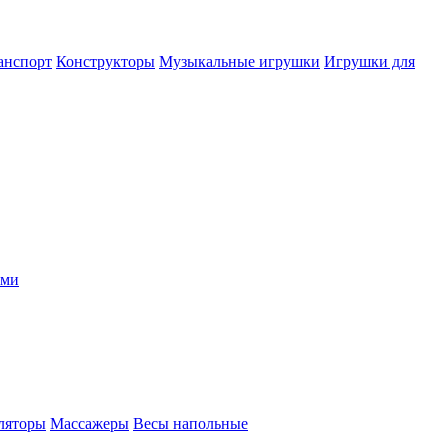
анспорт
Конструкторы
Музыкальные игрушки
Игрушки для
ыми
ляторы
Массажеры
Весы напольные