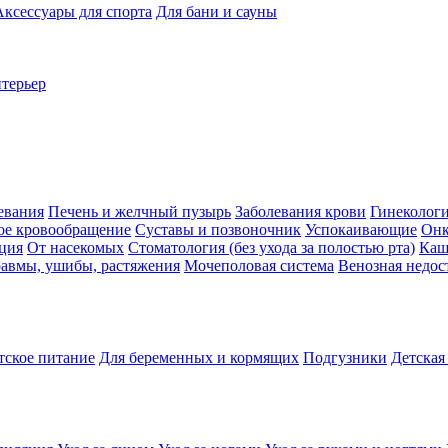
Аксессуары для спорта
Для бани и сауны
нтерьер
евания
Печень и желчный пузырь
Заболевания крови
Гинеколог
ое кровообращение
Суставы и позвоночник
Успокаивающие
Онк
ция
От насекомых
Стоматология (без ухода за полостью рта)
Каш
авмы, ушибы, растяжения
Мочеполовая система
Венозная недос
тское питание
Для беременных и кормящих
Подгузники
Детская