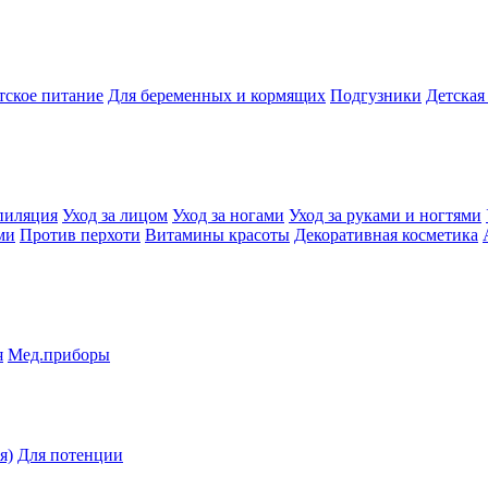
тское питание
Для беременных и кормящих
Подгузники
Детская
пиляция
Уход за лицом
Уход за ногами
Уход за руками и ногтями
ми
Против перхоти
Витамины красоты
Декоративная косметика
я
Мед.приборы
я)
Для потенции