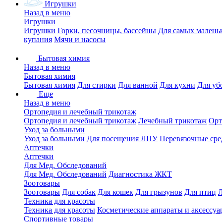
Игрушки
Назад в меню
Игрушки
Игрушки
Горки, песочницы, бассейны
Для самых малень
купания
Мячи и насосы
Бытовая химия
Назад в меню
Бытовая химия
Бытовая химия
Для стирки
Для ванной
Для кухни
Для уб
Еще
Назад в меню
Ортопедия и лечебный трикотаж
Ортопедия и лечебный трикотаж
Лечебный трикотаж
Орт
Уход за больными
Уход за больными
Для посещения ЛПУ
Перевязочные сре
Аптечки
Аптечки
Для Мед. Обследований
Для Мед. Обследований
Диагностика ЖКТ
Зоотовары
Зоотовары
Для собак
Для кошек
Для грызунов
Для птиц
Техника для красоты
Техника для красоты
Косметические аппараты и аксессуа
Спортивные товары