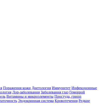
ия
Поражения кожи
Диетология
Иммунитет
Инфекционные
ология
Лор-заболевания
Заболевания глаз
Геморрой
ель
Витамины и микроэлементы
Простуда, грипп
таточность
Эндокринная система
Кровотечения
Редкие