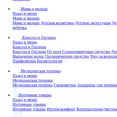
Мама и малыш
Назад в меню
Мама и малыш
Мама и малыш
Детская косметика
Детские аксессуары
Де
ребенка
Красота и Гигиена
Назад в меню
Красота и Гигиена
Красота и Гигиена
От пота
Солнцезащитные средства
Де
Выпадение волос
Гигиенические средства
Уход за волоса
Парфюмерия
Косметология
Медицинская техника
Назад в меню
Медицинская техника
Медицинская техника
Глюкометры
Аппараты для лечени
Интимные товары
Назад в меню
Интимные товары
Интимные товары
Интим-комфорт
Контрацепция (местна