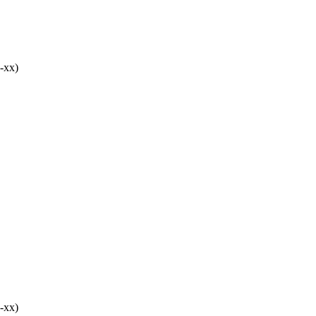
-хх)
-хх)