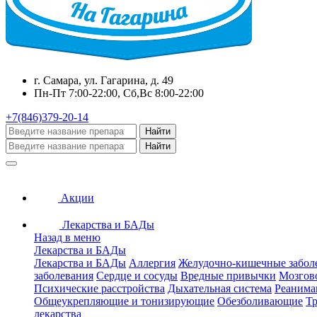
г. Самара, ул. Гагарина, д. 49
Пн-Пт 7:00-22:00, Сб,Вс 8:00-22:00
+7(846)379-20-14
Найти
Найти
Акции
Лекарства и БАДы
Назад в меню
Лекарства и БАДы
Лекарства и БАДы
Аллергия
Желудочно-кишечные забол
заболевания
Сердце и сосуды
Вредные привычки
Мозгов
Психические расстройства
Дыхательная система
Реанима
Общеукрепляющие и тонизирующие
Обезболивающие
Тр
лекарства