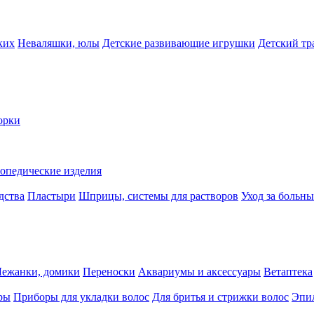
ких
Неваляшки, юлы
Детские развивающие игрушки
Детский тр
орки
опедические изделия
дства
Пластыри
Шприцы, системы для растворов
Уход за больн
Лежанки, домики
Переноски
Аквариумы и аксессуары
Ветаптека
ры
Приборы для укладки волос
Для бритья и стрижки волос
Эпи