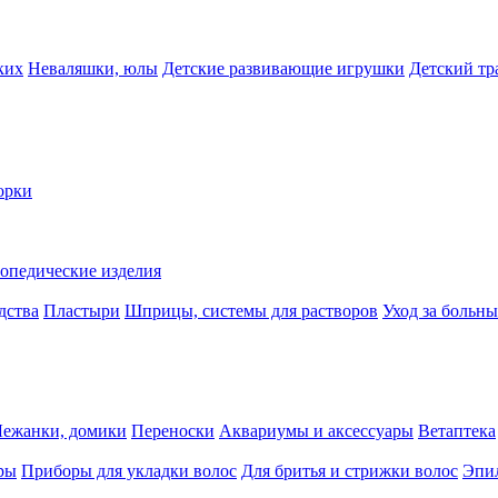
ких
Неваляшки, юлы
Детские развивающие игрушки
Детский тр
орки
опедические изделия
дства
Пластыри
Шприцы, системы для растворов
Уход за больн
Лежанки, домики
Переноски
Аквариумы и аксессуары
Ветаптека
ры
Приборы для укладки волос
Для бритья и стрижки волос
Эпи