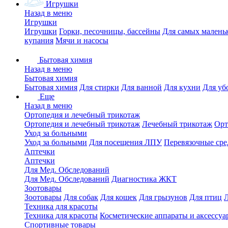
Игрушки
Назад в меню
Игрушки
Игрушки
Горки, песочницы, бассейны
Для самых малень
купания
Мячи и насосы
Бытовая химия
Назад в меню
Бытовая химия
Бытовая химия
Для стирки
Для ванной
Для кухни
Для уб
Еще
Назад в меню
Ортопедия и лечебный трикотаж
Ортопедия и лечебный трикотаж
Лечебный трикотаж
Орт
Уход за больными
Уход за больными
Для посещения ЛПУ
Перевязочные сре
Аптечки
Аптечки
Для Мед. Обследований
Для Мед. Обследований
Диагностика ЖКТ
Зоотовары
Зоотовары
Для собак
Для кошек
Для грызунов
Для птиц
Техника для красоты
Техника для красоты
Косметические аппараты и аксессуа
Спортивные товары