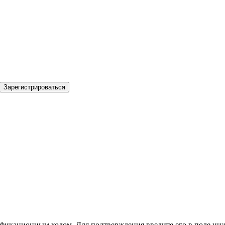
Зарегистрироваться
фикационным кодом. Для подтверждения введите его в поле ниж