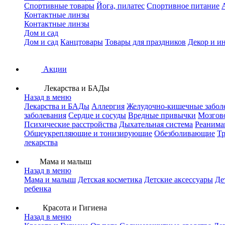
Спортивные товары
Йога, пилатес
Спортивное питание
Контактные линзы
Контактные линзы
Дом и сад
Дом и сад
Канцтовары
Товары для праздников
Декор и и
Акции
Лекарства и БАДы
Назад в меню
Лекарства и БАДы
Аллергия
Желудочно-кишечные забол
заболевания
Сердце и сосуды
Вредные привычки
Мозгов
Психические расстройства
Дыхательная система
Реанима
Общеукрепляющие и тонизирующие
Обезболивающие
Тр
лекарства
Мама и малыш
Назад в меню
Мама и малыш
Детская косметика
Детские аксессуары
Де
ребенка
Красота и Гигиена
Назад в меню