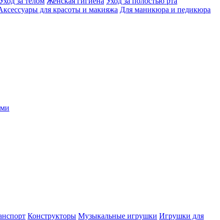
Уход за телом
Женская гигиена
Уход за полостью рта
Аксессуары для красоты и макияжа
Для маникюра и педикюра
ыми
анспорт
Конструкторы
Музыкальные игрушки
Игрушки для