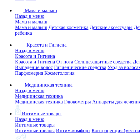
Мама и малыш
Назад в меню
Мама и малыш
Мама и малыш
Детская косметика
Детские аксессуары
Де
ребенка
Красота и Гигиена
Назад в меню
Красота и Гигиена
Красота и Гигиена
От пота
Солнцезащитные средства
Де
Выпадение волос
Гигиенические средства
Уход за волоса
Парфюмерия
Косметология
Медицинская техника
Назад в меню
Медицинская техника
Медицинская техника
Глюкометры
Аппараты для лечени
Интимные товары
Назад в меню
Интимные товары
Интимные товары
Интим-комфорт
Контрацепция (местна