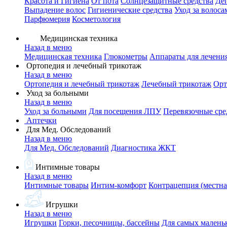
Красота и Гигиена
От пота
Солнцезащитные средства
Де
Выпадение волос
Гигиенические средства
Уход за волоса
Парфюмерия
Косметология
Медицинская техника
Назад в меню
Медицинская техника
Глюкометры
Аппараты для лечени
Ортопедия и лечебный трикотаж
Назад в меню
Ортопедия и лечебный трикотаж
Лечебный трикотаж
Орт
Уход за больными
Назад в меню
Уход за больными
Для посещения ЛПУ
Перевязочные сре
Аптечки
Для Мед. Обследований
Назад в меню
Для Мед. Обследований
Диагностика ЖКТ
Интимные товары
Назад в меню
Интимные товары
Интим-комфорт
Контрацепция (местна
Игрушки
Назад в меню
Игрушки
Горки, песочницы, бассейны
Для самых малень