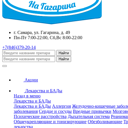
г. Самара, ул. Гагарина, д. 49
Пн-Пт 7:00-22:00, Сб,Вс 8:00-22:00
+7(846)379-20-14
Найти
Найти
Акции
Лекарства и БАДы
Назад в меню
Лекарства и БАДы
Лекарства и БАДы
Аллергия
Желудочно-кишечные забол
заболевания
Сердце и сосуды
Вредные привычки
Мозгов
Психические расстройства
Дыхательная система
Реанима
Общеукрепляющие и тонизирующие
Обезболивающие
Тр
лекарства