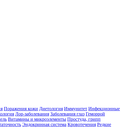
ия
Поражения кожи
Диетология
Иммунитет
Инфекционные
ология
Лор-заболевания
Заболевания глаз
Геморрой
ель
Витамины и микроэлементы
Простуда, грипп
таточность
Эндокринная система
Кровотечения
Редкие