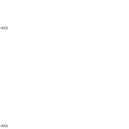
-хх)
-хх)