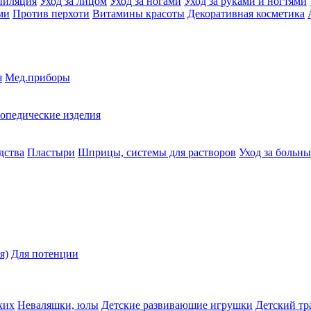
пиляция
Уход за лицом
Уход за ногами
Уход за руками и ногтями
ми
Против перхоти
Витамины красоты
Декоративная косметика
я
Мед.приборы
опедические изделия
дства
Пластыри
Шприцы, системы для растворов
Уход за больн
я)
Для потенции
ких
Неваляшки, юлы
Детские развивающие игрушки
Детский тр