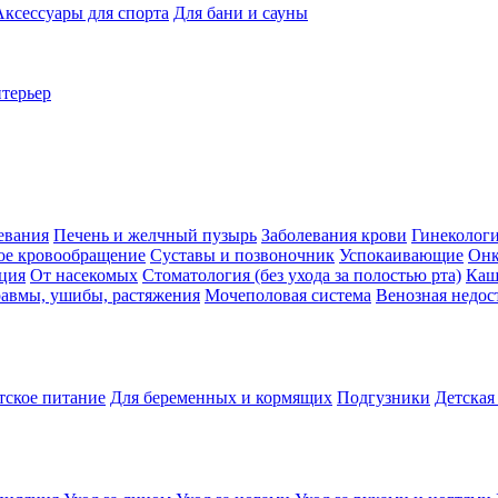
Аксессуары для спорта
Для бани и сауны
нтерьер
евания
Печень и желчный пузырь
Заболевания крови
Гинеколог
ое кровообращение
Суставы и позвоночник
Успокаивающие
Онк
ция
От насекомых
Стоматология (без ухода за полостью рта)
Каш
авмы, ушибы, растяжения
Мочеполовая система
Венозная недос
тское питание
Для беременных и кормящих
Подгузники
Детская