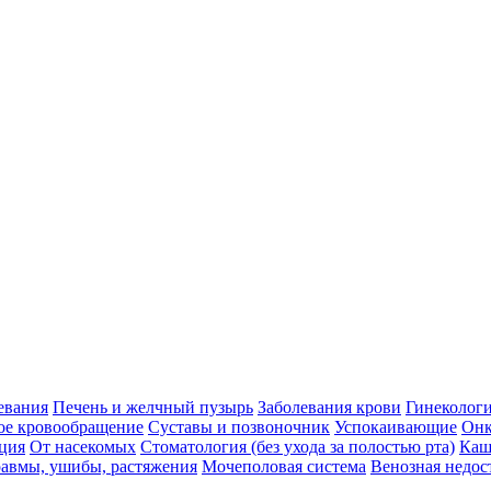
евания
Печень и желчный пузырь
Заболевания крови
Гинеколог
ое кровообращение
Суставы и позвоночник
Успокаивающие
Онк
ция
От насекомых
Стоматология (без ухода за полостью рта)
Каш
авмы, ушибы, растяжения
Мочеполовая система
Венозная недос