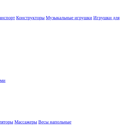
анспорт
Конструкторы
Музыкальные игрушки
Игрушки для
ыми
ляторы
Массажеры
Весы напольные