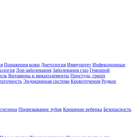
ия
Поражения кожи
Диетология
Иммунитет
Инфекционные
ология
Лор-заболевания
Заболевания глаз
Геморрой
ель
Витамины и микроэлементы
Простуда, грипп
таточность
Эндокринная система
Кровотечения
Редкие
 гигиена
Прорезывание зубов
Крещение ребенка
Безопасность