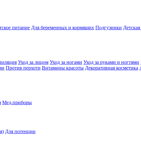
тское питание
Для беременных и кормящих
Подгузники
Детская
пиляция
Уход за лицом
Уход за ногами
Уход за руками и ногтями
ми
Против перхоти
Витамины красоты
Декоративная косметика
я
Мед.приборы
я)
Для потенции