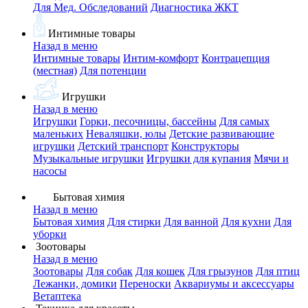
Для Мед. Обследований
Диагностика ЖКТ
Интимные товары
Назад в меню
Интимные товары
Интим-комфорт
Контрацепция
(местная)
Для потенции
Игрушки
Назад в меню
Игрушки
Горки, песочницы, бассейны
Для самых
маленьких
Неваляшки, юлы
Детские развивающие
игрушки
Детский транспорт
Конструкторы
Музыкальные игрушки
Игрушки для купания
Мячи и
насосы
Бытовая химия
Назад в меню
Бытовая химия
Для стирки
Для ванной
Для кухни
Для
уборки
Зоотовары
Назад в меню
Зоотовары
Для собак
Для кошек
Для грызунов
Для птиц
Лежанки, домики
Переноски
Аквариумы и аксессуары
Ветаптека