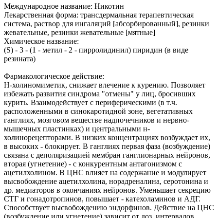
Международное название: Никотин
Лекарственная форма: трансдермальная терапевтическая
система, раствор для ингаляций [абсорбированный], резинки
жевательные, резинки жевательные [мятные]
Химическое название:
(S) - 3 - (1 - метил - 2 - пирролидинил) пиридин (в виде
резината)
Фармакологическое действие:
Н-холиномиметик, снижает влечение к курению. Позволяет
избежать развития синдрома "отмены" у лиц, бросивших
курить. Взаимодействует с периферическими (в т.ч.
расположенными в синокаротидной зоне, вегетативных
ганглиях, мозговом веществе надпочечников и нервно-
мышечных пластинках) и центральными н-
холинорецепторами. В низких концентрациях возбуждает их,
в высоких - блокирует. В ганглиях первая фаза (возбуждение)
связана с деполяризацией мембран ганглионарных нейронов,
вторая (угнетение) - с конкурентным антагонизмом с
ацетилхолином. В ЦНС влияет на содержание и модулирует
высвобождение ацетилхолина, норадреналина, серотонина и
др. медиаторов в окончаниях нейронов. Уменьшает секрецию
СТГ и гонадотропинов, повышает - катехоламинов и АДГ.
Способствует высвобождению эндорфинов. Действие на ЦНС
(возбуждение или угнетение) зависит от доз, интервалов