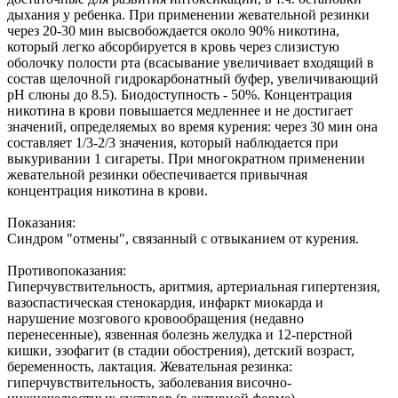
дыхания у ребенка. При применении жевательной резинки
через 20-30 мин высвобождается около 90% никотина,
который легко абсорбируется в кровь через слизистую
оболочку полости рта (всасывание увеличивает входящий в
состав щелочной гидрокарбонатный буфер, увеличивающий
pH слюны до 8.5). Биодоступность - 50%. Концентрация
никотина в крови повышается медленнее и не достигает
значений, определяемых во время курения: через 30 мин она
составляет 1/3-2/3 значения, который наблюдается при
выкуривании 1 сигареты. При многократном применении
жевательной резинки обеспечивается привычная
концентрация никотина в крови.
Показания:
Синдром "отмены", связанный с отвыканием от курения.
Противопоказания:
Гиперчувствительность, аритмия, артериальная гипертензия,
вазоспастическая стенокардия, инфаркт миокарда и
нарушение мозгового кровообращения (недавно
перенесенные), язвенная болезнь желудка и 12-перстной
кишки, эзофагит (в стадии обострения), детский возраст,
беременность, лактация. Жевательная резинка:
гиперчувствительность, заболевания височно-