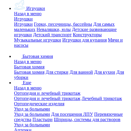
Игрушки
Назад в меню
Игрушки
Игрушки
Горки, песочницы, бассейны
Для самых
маленьких
Неваляшки, юлы
Детские развивающие
игрушки
Детский транспорт
Конструкторы
Музыкальные игрушки
Игрушки для купания
Мячи и
насосы
Бытовая химия
Назад в меню
Бытовая химия
Бытовая химия
Для стирки
Для ванной
Для кухни
Для
уборки
Еще
Назад в меню
Ортопедия и лечебный трикотаж
Ортопедия и лечебный трикотаж
Лечебный трикотаж
Ортопедические изделия
Уход за больными
Уход за больными
Для посещения ЛПУ
Перевязочные
средства
Пластыри
Шприцы, системы для растворов
Уход за больными
Аптечки