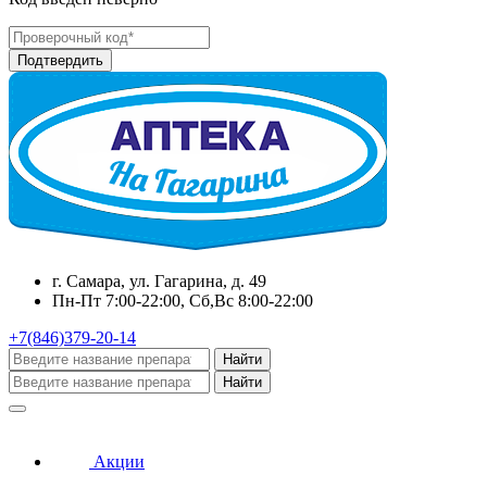
г. Самара, ул. Гагарина, д. 49
Пн-Пт 7:00-22:00, Сб,Вс 8:00-22:00
+7(846)379-20-14
Найти
Найти
Акции