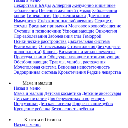
Назад в меню
Лекарства и БАДы
Аллергия
Желудочно-кишечные
заболевания
Печень и желчный пузырь
Заболевания
крови
Гинекология
Поражения кожи
Диетология
Иммунитет
Инфекционные заболевания
Сердце и
сосуды
Вредные привычки
Мозговое кровообращение
Суставы и позвоночник
Успокаивающие
Онкология
Лор-заболевания
Заболевания глаз
Геморрой
Психические расстройства
Дыхательная система
Реанимация
От насекомых
Стоматология (без ухода за
полостью рта)
Кашель
Витамины и микроэлементы
Простуда, грипп
Общеукрепляющие и тонизирующие
Обезболивающие
Травмы, ушибы, растяжения
Мочеполовая система
Венозная недостаточность
Эндокринная система
Кровотечения
Редкие лекарства
Мама и малыш
Назад в меню
Мама и малыш
Детская косметика
Детские аксессуары
Детское питание
Для беременных и кормящих
Подгузники
Детская гигиена
Прорезывание зубов
Крещение ребенка
Безопасность ребенка
Красота и Гигиена
Назад в меню