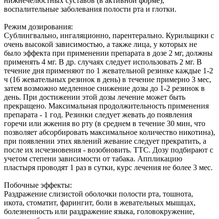
нижнечелюстных суставов (в активной форме),
воспалительные заболевания полости рта и глотки.
Режим дозирования:
Сублингвально, ингаляционно, парентерально. Курильщики с
очень высокой зависимостью, а также лица, у которых не
было эффекта при применении препарата в дозе 2 мг, должны
применять 4 мг. В др. случаях следует использовать 2 мг. В
течение дня применяют по 1 жевательной резинке каждые 1-2
ч (16 жевательных резинок в день) в течение примерно 3 мес,
затем возможно медленное снижение дозы до 1-2 резинок в
день. При достижении этой дозы лечение может быть
прекращено. Максимальная продолжительность применения
препарата - 1 год. Резинки следует жевать до появления
горечи или жжения во рту (в среднем в течение 30 мин, что
позволяет абсорбировать максимальное количество никотина),
при появлении этих явлений жевание следует прекратить, а
после их исчезновения - возобновить. ТТС. Дозу подбирают с
учетом степени зависимости от табака. Аппликацию
пластыря проводят 1 раз в сутки, курс лечения не более 3 мес.
Побочные эффекты:
Раздражение слизистой оболочки полости рта, тошнота,
икота, стоматит, фарингит, боли в жевательных мышцах,
болезненность или раздражение языка, головокружение,