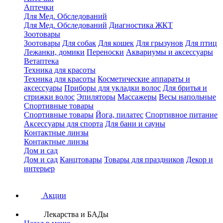
Аптечки
Для Мед. Обследований
Для Мед. Обследований
Диагностика ЖКТ
Зоотовары
Зоотовары
Для собак
Для кошек
Для грызунов
Для птиц
Лежанки, домики
Переноски
Аквариумы и аксессуары
Ветаптека
Техника для красоты
Техника для красоты
Косметические аппараты и
аксессуары
Приборы для укладки волос
Для бритья и
стрижки волос
Эпиляторы
Массажеры
Весы напольные
Спортивные товары
Спортивные товары
Йога, пилатес
Спортивное питание
Аксессуары для спорта
Для бани и сауны
Контактные линзы
Контактные линзы
Дом и сад
Дом и сад
Канцтовары
Товары для праздников
Декор и
интерьер
Акции
Лекарства и БАДы