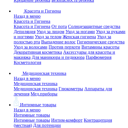
Крещение ребенка
Безопасность ребенка
Красота и Гигиена
Назад в меню
Красота и Гигиена
Красота и Гигиена
От пота
Солнцезащитные средства
Депиляция
Уход за лицом
Уход за ногами
Уход за руками
и ногтями
Уход за телом
Женская гигиена
Уход за
полостью рта
Выпадение волос
Гигиенические средства
Уход за волосами
Против перхоти
Витамины красоты
Декоративная косметика
Аксессуары для красоты и
макияжа
Для маникюра и педикюра
Парфюмерия
Косметология
Медицинская техника
Назад в меню
Медицинская техника
Медицинская техника
Глюкометры
Аппараты для
лечения
Мед.приборы
Интимные товары
Назад в меню
Интимные товары
Интимные товары
Интим-комфорт
Контрацепция
(местная)
Для потенции