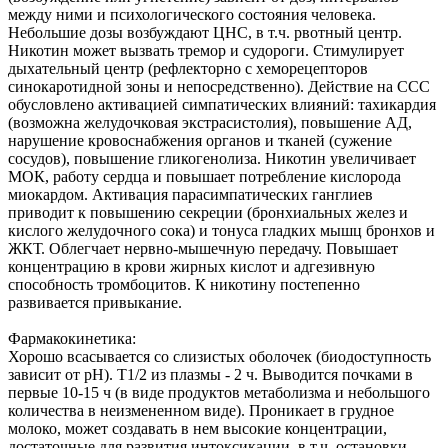
между ними и психологического состояния человека.
Небольшие дозы возбуждают ЦНС, в т.ч. рвотный центр.
Никотин может вызвать тремор и судороги. Стимулирует
дыхательный центр (рефлекторно с хеморецепторов
синокаротидной зоны и непосредственно). Действие на ССС
обусловлено активацией симпатических влияний: тахикардия
(возможна желудочковая экстрасистолия), повышение АД,
нарушение кровоснабжения органов и тканей (сужение
сосудов), повышение гликогенолиза. Никотин увеличивает
МОК, работу сердца и повышает потребление кислорода
миокардом. Активация парасимпатических ганглиев
приводит к повышению секреции (бронхиальных желез и
кислого желудочного сока) и тонуса гладких мышц бронхов и
ЖКТ. Облегчает нервно-мышечную передачу. Повышает
концентрацию в крови жирных кислот и адгезивную
способность тромбоцитов. К никотину постепенно
развивается привыкание.
Фармакокинетика:
Хорошо всасывается со слизистых оболочек (биодоступность
зависит от pH). T1/2 из плазмы - 2 ч. Выводится почками в
первые 10-15 ч (в виде продуктов метаболизма и небольшого
количества в неизмененном виде). Проникает в грудное
молоко, может создавать в нем высокие концентрации,
достаточные для развития интоксикации, в т.ч. остановки