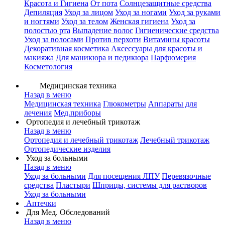
Красота и Гигиена
От пота
Солнцезащитные средства
Депиляция
Уход за лицом
Уход за ногами
Уход за руками
и ногтями
Уход за телом
Женская гигиена
Уход за
полостью рта
Выпадение волос
Гигиенические средства
Уход за волосами
Против перхоти
Витамины красоты
Декоративная косметика
Аксессуары для красоты и
макияжа
Для маникюра и педикюра
Парфюмерия
Косметология
Медицинская техника
Назад в меню
Медицинская техника
Глюкометры
Аппараты для
лечения
Мед.приборы
Ортопедия и лечебный трикотаж
Назад в меню
Ортопедия и лечебный трикотаж
Лечебный трикотаж
Ортопедические изделия
Уход за больными
Назад в меню
Уход за больными
Для посещения ЛПУ
Перевязочные
средства
Пластыри
Шприцы, системы для растворов
Уход за больными
Аптечки
Для Мед. Обследований
Назад в меню