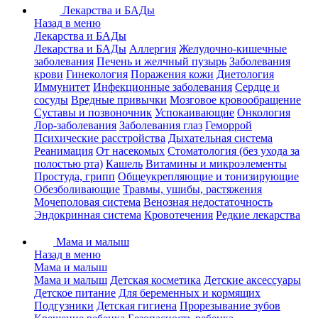
Лекарства и БАДы
Назад в меню
Лекарства и БАДы
Лекарства и БАДы
Аллергия
Желудочно-кишечные
заболевания
Печень и желчный пузырь
Заболевания
крови
Гинекология
Поражения кожи
Диетология
Иммунитет
Инфекционные заболевания
Сердце и
сосуды
Вредные привычки
Мозговое кровообращение
Суставы и позвоночник
Успокаивающие
Онкология
Лор-заболевания
Заболевания глаз
Геморрой
Психические расстройства
Дыхательная система
Реанимация
От насекомых
Стоматология (без ухода за
полостью рта)
Кашель
Витамины и микроэлементы
Простуда, грипп
Общеукрепляющие и тонизирующие
Обезболивающие
Травмы, ушибы, растяжения
Мочеполовая система
Венозная недостаточность
Эндокринная система
Кровотечения
Редкие лекарства
Мама и малыш
Назад в меню
Мама и малыш
Мама и малыш
Детская косметика
Детские аксессуары
Детское питание
Для беременных и кормящих
Подгузники
Детская гигиена
Прорезывание зубов