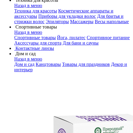
Техника для красоты
Назад в меню
Техника для красоты
Косметические аппараты и
аксессуары
Приборы для укладки волос
Для бритья и
стрижки волос
Эпиляторы
Массажеры
Весы напольные
Спортивные товары
Назад в меню
Спортивные товары
Йога, пилатес
Спортивное питание
Аксессуары для спорта
Для бани и сауны
Контактные линзы
Дом и сад
Назад в меню
Дом и сад
Канцтовары
Товары для праздников
Декор и
интерьер