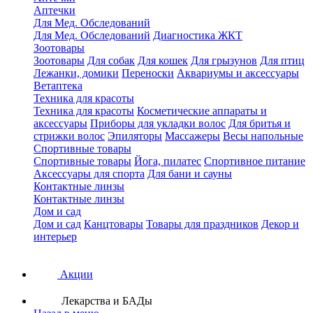
Аптечки
Для Мед. Обследований
Для Мед. Обследований
Диагностика ЖКТ
Зоотовары
Зоотовары
Для собак
Для кошек
Для грызунов
Для птиц
Лежанки, домики
Переноски
Аквариумы и аксессуары
Ветаптека
Техника для красоты
Техника для красоты
Косметические аппараты и
аксессуары
Приборы для укладки волос
Для бритья и
стрижки волос
Эпиляторы
Массажеры
Весы напольные
Спортивные товары
Спортивные товары
Йога, пилатес
Спортивное питание
Аксессуары для спорта
Для бани и сауны
Контактные линзы
Контактные линзы
Дом и сад
Дом и сад
Канцтовары
Товары для праздников
Декор и
интерьер
Акции
Лекарства и БАДы