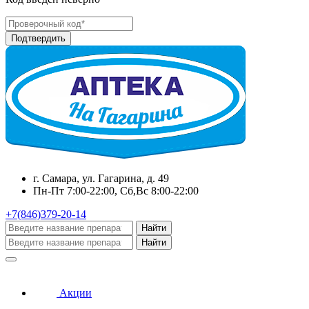
г. Самара, ул. Гагарина, д. 49
Пн-Пт 7:00-22:00, Сб,Вс 8:00-22:00
+7(846)379-20-14
Найти
Найти
Акции