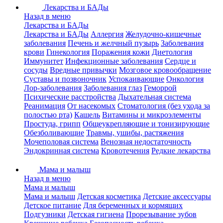
Лекарства и БАДы
Назад в меню
Лекарства и БАДы
Лекарства и БАДы
Аллергия
Желудочно-кишечные
заболевания
Печень и желчный пузырь
Заболевания
крови
Гинекология
Поражения кожи
Диетология
Иммунитет
Инфекционные заболевания
Сердце и
сосуды
Вредные привычки
Мозговое кровообращение
Суставы и позвоночник
Успокаивающие
Онкология
Лор-заболевания
Заболевания глаз
Геморрой
Психические расстройства
Дыхательная система
Реанимация
От насекомых
Стоматология (без ухода за
полостью рта)
Кашель
Витамины и микроэлементы
Простуда, грипп
Общеукрепляющие и тонизирующие
Обезболивающие
Травмы, ушибы, растяжения
Мочеполовая система
Венозная недостаточность
Эндокринная система
Кровотечения
Редкие лекарства
Мама и малыш
Назад в меню
Мама и малыш
Мама и малыш
Детская косметика
Детские аксессуары
Детское питание
Для беременных и кормящих
Подгузники
Детская гигиена
Прорезывание зубов