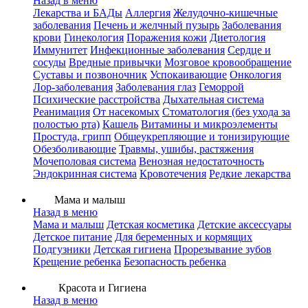
Назад в меню
Лекарства и БАДы
Аллергия
Желудочно-кишечные
заболевания
Печень и желчный пузырь
Заболевания
крови
Гинекология
Поражения кожи
Диетология
Иммунитет
Инфекционные заболевания
Сердце и
сосуды
Вредные привычки
Мозговое кровообращение
Суставы и позвоночник
Успокаивающие
Онкология
Лор-заболевания
Заболевания глаз
Геморрой
Психические расстройства
Дыхательная система
Реанимация
От насекомых
Стоматология (без ухода за
полостью рта)
Кашель
Витамины и микроэлементы
Простуда, грипп
Общеукрепляющие и тонизирующие
Обезболивающие
Травмы, ушибы, растяжения
Мочеполовая система
Венозная недостаточность
Эндокринная система
Кровотечения
Редкие лекарства
Мама и малыш
Назад в меню
Мама и малыш
Детская косметика
Детские аксессуары
Детское питание
Для беременных и кормящих
Подгузники
Детская гигиена
Прорезывание зубов
Крещение ребенка
Безопасность ребенка
Красота и Гигиена
Назад в меню