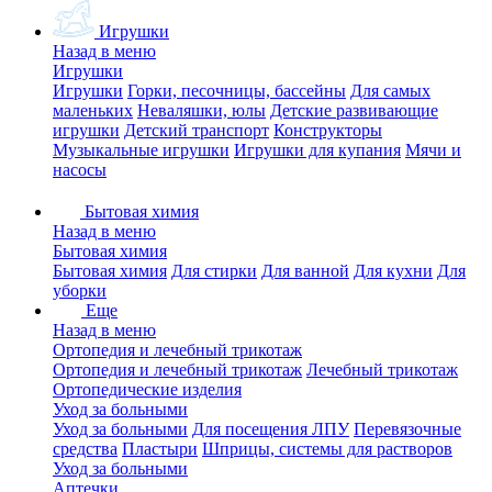
Игрушки
Назад в меню
Игрушки
Игрушки
Горки, песочницы, бассейны
Для самых
маленьких
Неваляшки, юлы
Детские развивающие
игрушки
Детский транспорт
Конструкторы
Музыкальные игрушки
Игрушки для купания
Мячи и
насосы
Бытовая химия
Назад в меню
Бытовая химия
Бытовая химия
Для стирки
Для ванной
Для кухни
Для
уборки
Еще
Назад в меню
Ортопедия и лечебный трикотаж
Ортопедия и лечебный трикотаж
Лечебный трикотаж
Ортопедические изделия
Уход за больными
Уход за больными
Для посещения ЛПУ
Перевязочные
средства
Пластыри
Шприцы, системы для растворов
Уход за больными
Аптечки