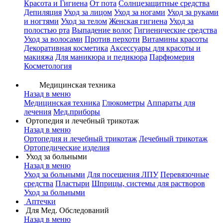
Красота и Гигиена
От пота
Солнцезащитные средства
Депиляция
Уход за лицом
Уход за ногами
Уход за руками
и ногтями
Уход за телом
Женская гигиена
Уход за
полостью рта
Выпадение волос
Гигиенические средства
Уход за волосами
Против перхоти
Витамины красоты
Декоративная косметика
Аксессуары для красоты и
макияжа
Для маникюра и педикюра
Парфюмерия
Косметология
Медицинская техника
Назад в меню
Медицинская техника
Глюкометры
Аппараты для
лечения
Мед.приборы
Ортопедия и лечебный трикотаж
Назад в меню
Ортопедия и лечебный трикотаж
Лечебный трикотаж
Ортопедические изделия
Уход за больными
Назад в меню
Уход за больными
Для посещения ЛПУ
Перевязочные
средства
Пластыри
Шприцы, системы для растворов
Уход за больными
Аптечки
Для Мед. Обследований
Назад в меню