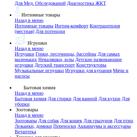
Для Мед. Обследований
Диагностика ЖКТ
Интимные товары
Назад в меню
Интимные товары
Интим-комфорт
Контрацепция
(местная)
Для потенции
Игрушки
Назад в меню
Игрушки
Горки, песочницы, бассейны
Для самых
маленьких
Неваляшки, юлы
Детские развивающие
игрушки
Детский транспорт
Конструкторы
Музыкальные игрушки
Игрушки для купания
Мячи и
насосы
Бытовая химия
Назад в меню
Бытовая химия
Для стирки
Для ванной
Для кухни
Для
уборки
Зоотовары
Назад в меню
Зоотовары
Для собак
Для кошек
Для грызунов
Для птиц
Лежанки, домики
Переноски
Аквариумы и аксессуары
Ветаптека