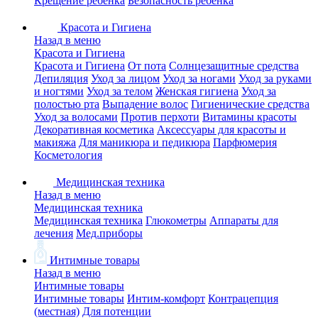
Крещение ребенка
Безопасность ребенка
Красота и Гигиена
Назад в меню
Красота и Гигиена
Красота и Гигиена
От пота
Солнцезащитные средства
Депиляция
Уход за лицом
Уход за ногами
Уход за руками
и ногтями
Уход за телом
Женская гигиена
Уход за
полостью рта
Выпадение волос
Гигиенические средства
Уход за волосами
Против перхоти
Витамины красоты
Декоративная косметика
Аксессуары для красоты и
макияжа
Для маникюра и педикюра
Парфюмерия
Косметология
Медицинская техника
Назад в меню
Медицинская техника
Медицинская техника
Глюкометры
Аппараты для
лечения
Мед.приборы
Интимные товары
Назад в меню
Интимные товары
Интимные товары
Интим-комфорт
Контрацепция
(местная)
Для потенции