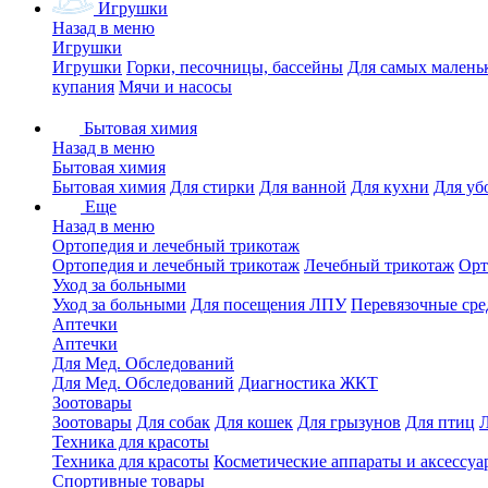
Игрушки
Назад в меню
Игрушки
Игрушки
Горки, песочницы, бассейны
Для самых малень
купания
Мячи и насосы
Бытовая химия
Назад в меню
Бытовая химия
Бытовая химия
Для стирки
Для ванной
Для кухни
Для уб
Еще
Назад в меню
Ортопедия и лечебный трикотаж
Ортопедия и лечебный трикотаж
Лечебный трикотаж
Орт
Уход за больными
Уход за больными
Для посещения ЛПУ
Перевязочные сре
Аптечки
Аптечки
Для Мед. Обследований
Для Мед. Обследований
Диагностика ЖКТ
Зоотовары
Зоотовары
Для собак
Для кошек
Для грызунов
Для птиц
Техника для красоты
Техника для красоты
Косметические аппараты и аксессуа
Спортивные товары