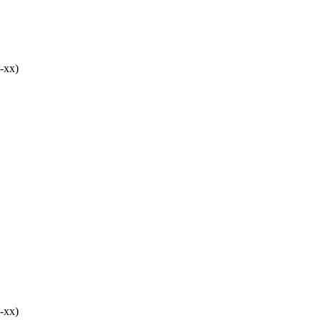
-хх)
-хх)