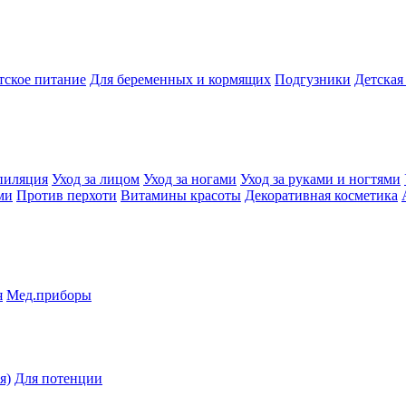
тское питание
Для беременных и кормящих
Подгузники
Детская
пиляция
Уход за лицом
Уход за ногами
Уход за руками и ногтями
ми
Против перхоти
Витамины красоты
Декоративная косметика
я
Мед.приборы
я)
Для потенции