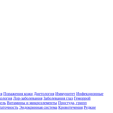
ия
Поражения кожи
Диетология
Иммунитет
Инфекционные
ология
Лор-заболевания
Заболевания глаз
Геморрой
ель
Витамины и микроэлементы
Простуда, грипп
таточность
Эндокринная система
Кровотечения
Редкие