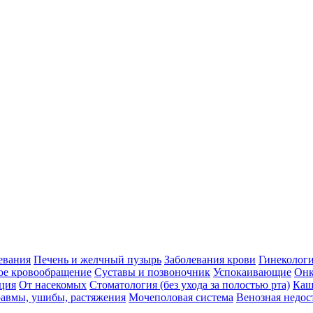
евания
Печень и желчный пузырь
Заболевания крови
Гинеколог
ое кровообращение
Суставы и позвоночник
Успокаивающие
Онк
ция
От насекомых
Стоматология (без ухода за полостью рта)
Каш
авмы, ушибы, растяжения
Мочеполовая система
Венозная недос