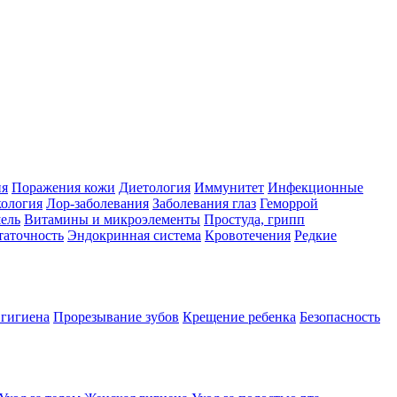
ия
Поражения кожи
Диетология
Иммунитет
Инфекционные
ология
Лор-заболевания
Заболевания глаз
Геморрой
ель
Витамины и микроэлементы
Простуда, грипп
таточность
Эндокринная система
Кровотечения
Редкие
 гигиена
Прорезывание зубов
Крещение ребенка
Безопасность