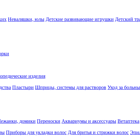
ких
Неваляшки, юлы
Детские развивающие игрушки
Детский тр
орки
опедические изделия
дства
Пластыри
Шприцы, системы для растворов
Уход за больн
Лежанки, домики
Переноски
Аквариумы и аксессуары
Ветаптека
ры
Приборы для укладки волос
Для бритья и стрижки волос
Эпи