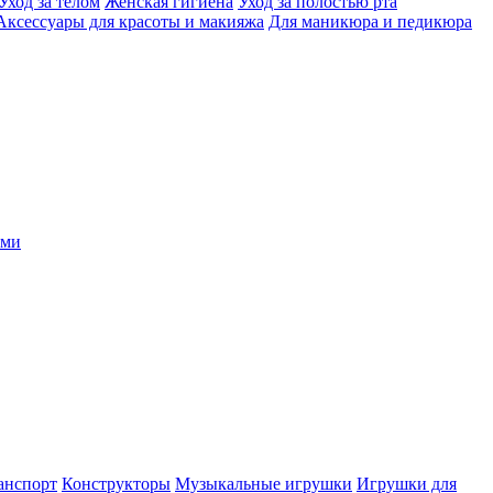
Уход за телом
Женская гигиена
Уход за полостью рта
Аксессуары для красоты и макияжа
Для маникюра и педикюра
ыми
анспорт
Конструкторы
Музыкальные игрушки
Игрушки для