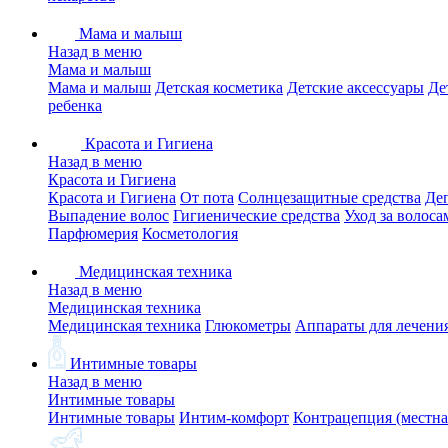
Мама и малыш
Назад в меню
Мама и малыш
Мама и малыш
Детская косметика
Детские аксессуары
Де
ребенка
Красота и Гигиена
Назад в меню
Красота и Гигиена
Красота и Гигиена
От пота
Солнцезащитные средства
Де
Выпадение волос
Гигиенические средства
Уход за волоса
Парфюмерия
Косметология
Медицинская техника
Назад в меню
Медицинская техника
Медицинская техника
Глюкометры
Аппараты для лечени
Интимные товары
Назад в меню
Интимные товары
Интимные товары
Интим-комфорт
Контрацепция (местна