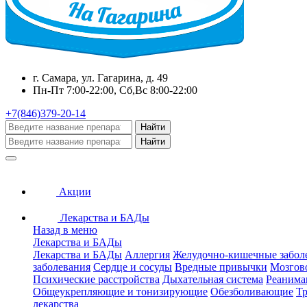
г. Самара, ул. Гагарина, д. 49
Пн-Пт 7:00-22:00, Сб,Вс 8:00-22:00
+7(846)379-20-14
Найти
Найти
Акции
Лекарства и БАДы
Назад в меню
Лекарства и БАДы
Лекарства и БАДы
Аллергия
Желудочно-кишечные забол
заболевания
Сердце и сосуды
Вредные привычки
Мозгов
Психические расстройства
Дыхательная система
Реанима
Общеукрепляющие и тонизирующие
Обезболивающие
Тр
лекарства