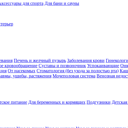
Аксессуары для спорта
Для бани и сауны
нтерьер
евания
Печень и желчный пузырь
Заболевания крови
Гинеколог
ое кровообращение
Суставы и позвоночник
Успокаивающие
Онк
ция
От насекомых
Стоматология (без ухода за полостью рта)
Каш
авмы, ушибы, растяжения
Мочеполовая система
Венозная недос
тское питание
Для беременных и кормящих
Подгузники
Детская