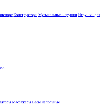
анспорт
Конструкторы
Музыкальные игрушки
Игрушки для
ыми
ляторы
Массажеры
Весы напольные