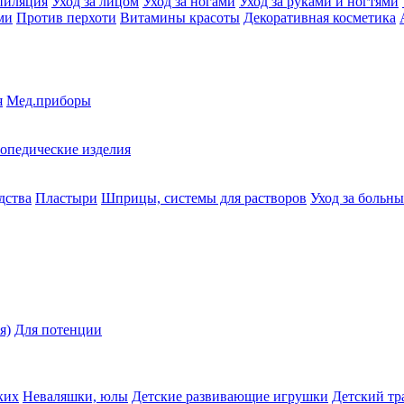
пиляция
Уход за лицом
Уход за ногами
Уход за руками и ногтями
ми
Против перхоти
Витамины красоты
Декоративная косметика
я
Мед.приборы
опедические изделия
дства
Пластыри
Шприцы, системы для растворов
Уход за больн
я)
Для потенции
ких
Неваляшки, юлы
Детские развивающие игрушки
Детский тр