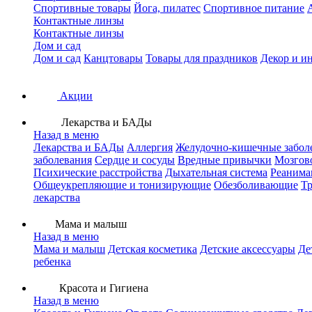
Спортивные товары
Йога, пилатес
Спортивное питание
Контактные линзы
Контактные линзы
Дом и сад
Дом и сад
Канцтовары
Товары для праздников
Декор и и
Акции
Лекарства и БАДы
Назад в меню
Лекарства и БАДы
Аллергия
Желудочно-кишечные забол
заболевания
Сердце и сосуды
Вредные привычки
Мозгов
Психические расстройства
Дыхательная система
Реанима
Общеукрепляющие и тонизирующие
Обезболивающие
Тр
лекарства
Мама и малыш
Назад в меню
Мама и малыш
Детская косметика
Детские аксессуары
Де
ребенка
Красота и Гигиена
Назад в меню