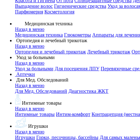
Красота и Гигиена
От пота
Солнцезащитные средства
Де
Выпадение волос
Гигиенические средства
Уход за волоса
Парфюмерия
Косметология
Медицинская техника
Назад в меню
Медицинская техника
Глюкометры
Аппараты для лечени
Ортопедия и лечебный трикотаж
Назад в меню
Ортопедия и лечебный трикотаж
Лечебный трикотаж
Орт
Уход за больными
Назад в меню
Уход за больными
Для посещения ЛПУ
Перевязочные сре
Аптечки
Для Мед. Обследований
Назад в меню
Для Мед. Обследований
Диагностика ЖКТ
Интимные товары
Назад в меню
Интимные товары
Интим-комфорт
Контрацепция (местна
Игрушки
Назад в меню
Игрушки
Горки, песочницы, бассейны
Для самых малень