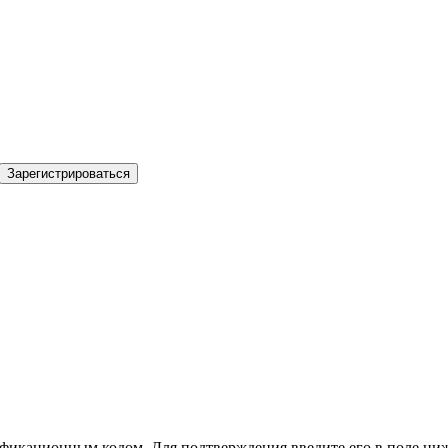
Зарегистрироваться
фикационным кодом. Для подтверждения введите его в поле ниж