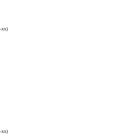
-хх)
-хх)