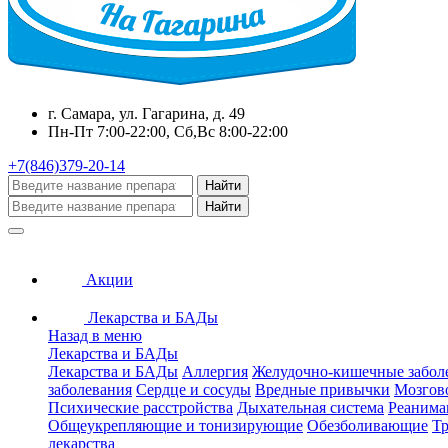
г. Самара, ул. Гагарина, д. 49
Пн-Пт 7:00-22:00, Сб,Вс 8:00-22:00
+7(846)379-20-14
Найти
Найти
Акции
Лекарства и БАДы
Назад в меню
Лекарства и БАДы
Лекарства и БАДы
Аллергия
Желудочно-кишечные забол
заболевания
Сердце и сосуды
Вредные привычки
Мозгов
Психические расстройства
Дыхательная система
Реанима
Общеукрепляющие и тонизирующие
Обезболивающие
Тр
лекарства