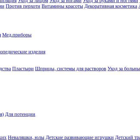
пиляция
Уход за лицом
Уход за ногами
Уход за руками и ногтями
ми
Против перхоти
Витамины красоты
Декоративная косметика
я
Мед.приборы
опедические изделия
дства
Пластыри
Шприцы, системы для растворов
Уход за больн
я)
Для потенции
ких
Неваляшки, юлы
Детские развивающие игрушки
Детский тр