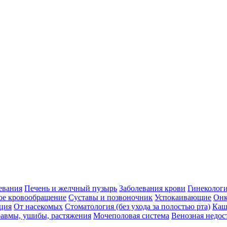
евания
Печень и желчный пузырь
Заболевания крови
Гинеколог
ое кровообращение
Суставы и позвоночник
Успокаивающие
Онк
ция
От насекомых
Стоматология (без ухода за полостью рта)
Каш
авмы, ушибы, растяжения
Мочеполовая система
Венозная недос