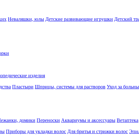
ких
Неваляшки, юлы
Детские развивающие игрушки
Детский тр
орки
опедические изделия
дства
Пластыри
Шприцы, системы для растворов
Уход за больн
Лежанки, домики
Переноски
Аквариумы и аксессуары
Ветаптека
ры
Приборы для укладки волос
Для бритья и стрижки волос
Эпи