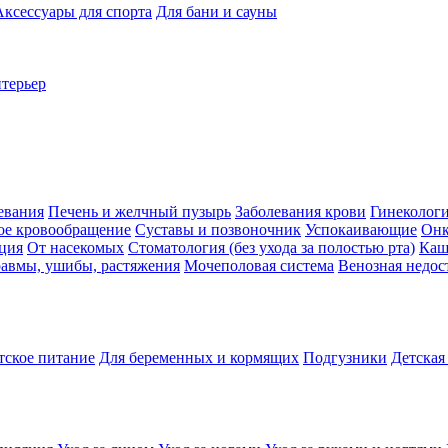
Аксессуары для спорта
Для бани и сауны
нтерьер
евания
Печень и желчный пузырь
Заболевания крови
Гинеколог
ое кровообращение
Суставы и позвоночник
Успокаивающие
Онк
ция
От насекомых
Стоматология (без ухода за полостью рта)
Каш
авмы, ушибы, растяжения
Мочеполовая система
Венозная недос
тское питание
Для беременных и кормящих
Подгузники
Детская