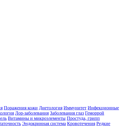
ия
Поражения кожи
Диетология
Иммунитет
Инфекционные
ология
Лор-заболевания
Заболевания глаз
Геморрой
ель
Витамины и микроэлементы
Простуда, грипп
таточность
Эндокринная система
Кровотечения
Редкие