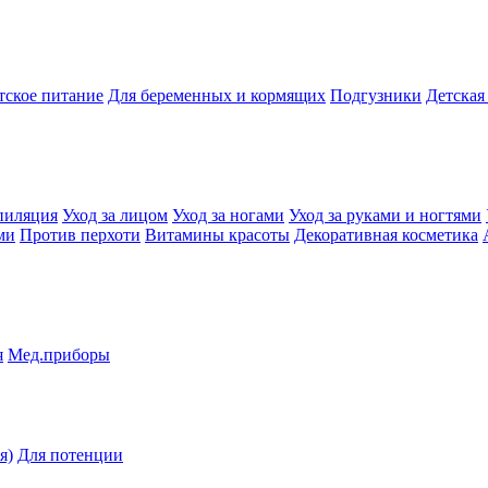
тское питание
Для беременных и кормящих
Подгузники
Детская
пиляция
Уход за лицом
Уход за ногами
Уход за руками и ногтями
ми
Против перхоти
Витамины красоты
Декоративная косметика
я
Мед.приборы
я)
Для потенции