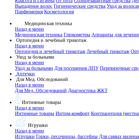
Красота и Гигиена
От пота
Солнцезащитные средства
Де
Выпадение волос
Гигиенические средства
Уход за волоса
Парфюмерия
Косметология
Медицинская техника
Назад в меню
Медицинская техника
Глюкометры
Аппараты для лечени
Ортопедия и лечебный трикотаж
Назад в меню
Ортопедия и лечебный трикотаж
Лечебный трикотаж
Орт
Уход за больными
Назад в меню
Уход за больными
Для посещения ЛПУ
Перевязочные сре
Аптечки
Для Мед. Обследований
Назад в меню
Для Мед. Обследований
Диагностика ЖКТ
Интимные товары
Назад в меню
Интимные товары
Интим-комфорт
Контрацепция (местна
Игрушки
Назад в меню
Игрушки
Горки, песочницы, бассейны
Для самых малень