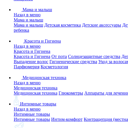
Мама и малыш
Назад в меню
Мама и малыш
Мама и малыш
Детская косметика
Детские аксессуары
Де
ребенка
Красота и Гигиена
Назад в меню
Красота и Гигиена
Красота и Гигиена
От пота
Солнцезащитные средства
Де
Выпадение волос
Гигиенические средства
Уход за волоса
Парфюмерия
Косметология
Медицинская техника
Назад в меню
Медицинская техника
Медицинская техника
Глюкометры
Аппараты для лечени
Интимные товары
Назад в меню
Интимные товары
Интимные товары
Интим-комфорт
Контрацепция (местна