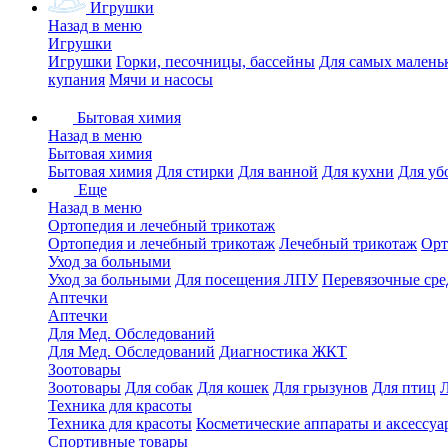
Игрушки
Назад в меню
Игрушки
Игрушки
Горки, песочницы, бассейны
Для самых малень
купания
Мячи и насосы
Бытовая химия
Назад в меню
Бытовая химия
Бытовая химия
Для стирки
Для ванной
Для кухни
Для уб
Еще
Назад в меню
Ортопедия и лечебный трикотаж
Ортопедия и лечебный трикотаж
Лечебный трикотаж
Орт
Уход за больными
Уход за больными
Для посещения ЛПУ
Перевязочные сре
Аптечки
Аптечки
Для Мед. Обследований
Для Мед. Обследований
Диагностика ЖКТ
Зоотовары
Зоотовары
Для собак
Для кошек
Для грызунов
Для птиц
Техника для красоты
Техника для красоты
Косметические аппараты и аксессуа
Спортивные товары