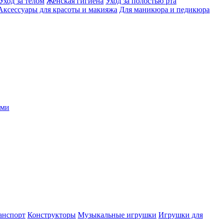
Уход за телом
Женская гигиена
Уход за полостью рта
Аксессуары для красоты и макияжа
Для маникюра и педикюра
ыми
анспорт
Конструкторы
Музыкальные игрушки
Игрушки для