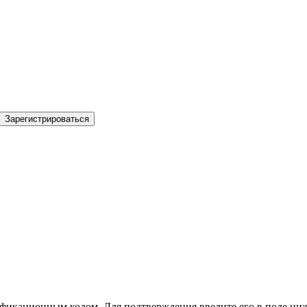
Зарегистрироваться
фикационным кодом. Для подтверждения введите его в поле ниж