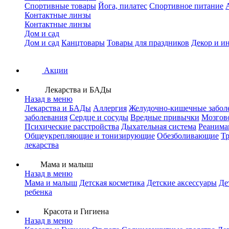
Спортивные товары
Йога, пилатес
Спортивное питание
Контактные линзы
Контактные линзы
Дом и сад
Дом и сад
Канцтовары
Товары для праздников
Декор и и
Акции
Лекарства и БАДы
Назад в меню
Лекарства и БАДы
Аллергия
Желудочно-кишечные забол
заболевания
Сердце и сосуды
Вредные привычки
Мозгов
Психические расстройства
Дыхательная система
Реанима
Общеукрепляющие и тонизирующие
Обезболивающие
Тр
лекарства
Мама и малыш
Назад в меню
Мама и малыш
Детская косметика
Детские аксессуары
Де
ребенка
Красота и Гигиена
Назад в меню