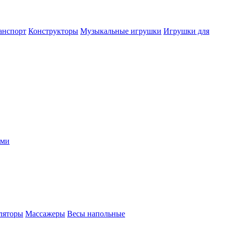
анспорт
Конструкторы
Музыкальные игрушки
Игрушки для
ыми
ляторы
Массажеры
Весы напольные