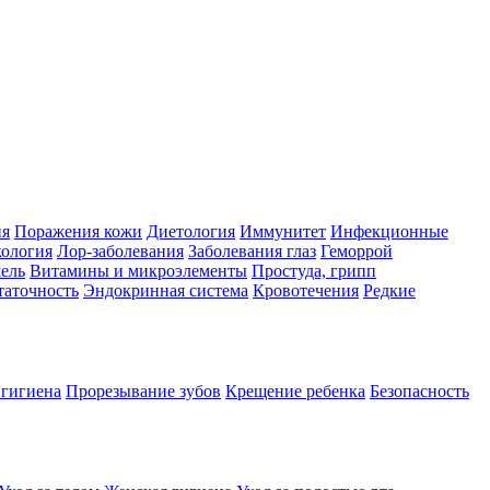
ия
Поражения кожи
Диетология
Иммунитет
Инфекционные
ология
Лор-заболевания
Заболевания глаз
Геморрой
ель
Витамины и микроэлементы
Простуда, грипп
таточность
Эндокринная система
Кровотечения
Редкие
 гигиена
Прорезывание зубов
Крещение ребенка
Безопасность