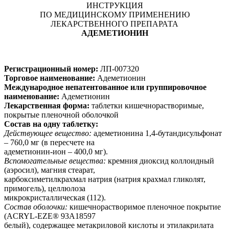
ИНСТРУКЦИЯ
ПО МЕДИЦИНСКОМУ ПРИМЕНЕНИЮ
ЛЕКАРСТВЕННОГО ПРЕПАРАТА
АДЕМЕТИОНИН
Регистрационный номер:
ЛП-007320
Торговое наименование:
Адеметионин
Международное непатентованное или группировочное
наименование:
Адеметионин
Лекарственная форма:
таблетки кишечнорастворимые,
покрытые пленочной оболочкой
Состав на одну таблетку:
Действующее вещество:
адеметионина 1,4-бутандисульфонат
– 760,0 мг (в пересчете на
адеметионин-ион – 400,0 мг).
Вспомогательные вещества:
кремния диоксид коллоидный
(аэросил), магния стеарат,
карбоксиметилкрахмал натрия (натрия крахмал гликолят,
примогель), целлюлоза
микрокристаллическая (112).
Состав оболочки:
кишечнорастворимое пленочное покрытие
(ACRYL-EZE
®
93A18597
белый), содержащее метакриловой кислоты и этилакрилата