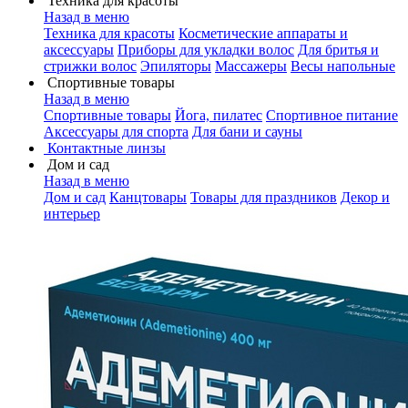
Техника для красоты
Назад в меню
Техника для красоты
Косметические аппараты и
аксессуары
Приборы для укладки волос
Для бритья и
стрижки волос
Эпиляторы
Массажеры
Весы напольные
Спортивные товары
Назад в меню
Спортивные товары
Йога, пилатес
Спортивное питание
Аксессуары для спорта
Для бани и сауны
Контактные линзы
Дом и сад
Назад в меню
Дом и сад
Канцтовары
Товары для праздников
Декор и
интерьер