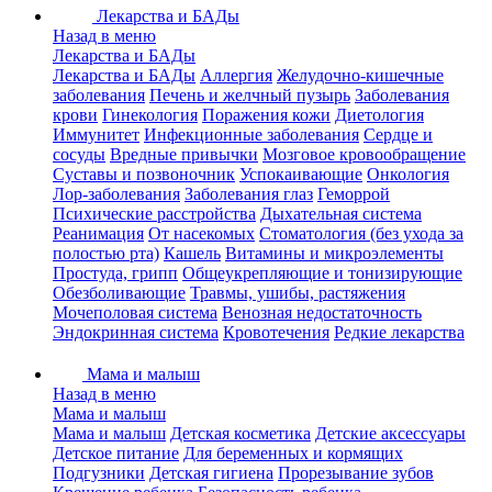
Лекарства и БАДы
Назад в меню
Лекарства и БАДы
Лекарства и БАДы
Аллергия
Желудочно-кишечные
заболевания
Печень и желчный пузырь
Заболевания
крови
Гинекология
Поражения кожи
Диетология
Иммунитет
Инфекционные заболевания
Сердце и
сосуды
Вредные привычки
Мозговое кровообращение
Суставы и позвоночник
Успокаивающие
Онкология
Лор-заболевания
Заболевания глаз
Геморрой
Психические расстройства
Дыхательная система
Реанимация
От насекомых
Стоматология (без ухода за
полостью рта)
Кашель
Витамины и микроэлементы
Простуда, грипп
Общеукрепляющие и тонизирующие
Обезболивающие
Травмы, ушибы, растяжения
Мочеполовая система
Венозная недостаточность
Эндокринная система
Кровотечения
Редкие лекарства
Мама и малыш
Назад в меню
Мама и малыш
Мама и малыш
Детская косметика
Детские аксессуары
Детское питание
Для беременных и кормящих
Подгузники
Детская гигиена
Прорезывание зубов