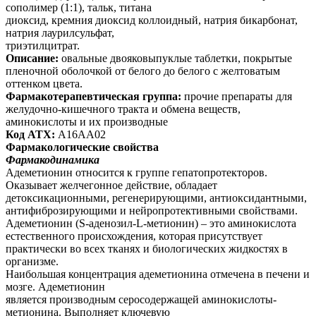
сополимер (1:1), тальк, титана
диоксид, кремния диоксид коллоидный, натрия бикарбонат,
натрия лаурилсульфат,
триэтилцитрат.
Описание:
овальные двояковыпуклые таблетки, покрытые
пленочной оболочкой от белого
до белого с желтоватым
оттенком цвета.
Фармакотерапевтическая группа:
прочие препараты для
желудочно-кишечного тракта и
обмена веществ,
аминокислоты и их производные
Код АТХ:
А16АА02
Фармакологические свойства
Фармакодинамика
Адеметионин относится к группе гепатопротекторов.
Оказывает желчегонное действие,
обладает
детоксикационными, регенерирующими, антиоксидантными,
антифиброзирующими и нейропротективными свойствами.
Адеметионин (S-аденозил-L-метионин) – это аминокислота
естественного происхождения,
которая присутствует
практически во всех тканях и биологических жидкостях в
организме.
Наибольшая концентрация адеметионина отмечена в печени и
мозге. Адеметионин
является производным серосодержащей аминокислоты-
метионина. Выполняет ключевую