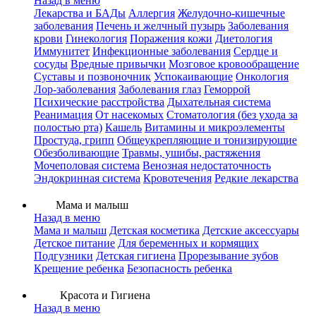
Назад в меню
Лекарства и БАДы
Аллергия
Желудочно-кишечные
заболевания
Печень и желчный пузырь
Заболевания
крови
Гинекология
Поражения кожи
Диетология
Иммунитет
Инфекционные заболевания
Сердце и
сосуды
Вредные привычки
Мозговое кровообращение
Суставы и позвоночник
Успокаивающие
Онкология
Лор-заболевания
Заболевания глаз
Геморрой
Психические расстройства
Дыхательная система
Реанимация
От насекомых
Стоматология (без ухода за
полостью рта)
Кашель
Витамины и микроэлементы
Простуда, грипп
Общеукрепляющие и тонизирующие
Обезболивающие
Травмы, ушибы, растяжения
Мочеполовая система
Венозная недостаточность
Эндокринная система
Кровотечения
Редкие лекарства
Мама и малыш
Назад в меню
Мама и малыш
Детская косметика
Детские аксессуары
Детское питание
Для беременных и кормящих
Подгузники
Детская гигиена
Прорезывание зубов
Крещение ребенка
Безопасность ребенка
Красота и Гигиена
Назад в меню