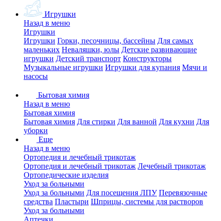
Игрушки
Назад в меню
Игрушки
Игрушки
Горки, песочницы, бассейны
Для самых
маленьких
Неваляшки, юлы
Детские развивающие
игрушки
Детский транспорт
Конструкторы
Музыкальные игрушки
Игрушки для купания
Мячи и
насосы
Бытовая химия
Назад в меню
Бытовая химия
Бытовая химия
Для стирки
Для ванной
Для кухни
Для
уборки
Еще
Назад в меню
Ортопедия и лечебный трикотаж
Ортопедия и лечебный трикотаж
Лечебный трикотаж
Ортопедические изделия
Уход за больными
Уход за больными
Для посещения ЛПУ
Перевязочные
средства
Пластыри
Шприцы, системы для растворов
Уход за больными
Аптечки