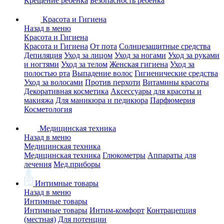
Крещение ребенка
Безопасность ребенка
Красота и Гигиена
Назад в меню
Красота и Гигиена
Красота и Гигиена
От пота
Солнцезащитные средства
Депиляция
Уход за лицом
Уход за ногами
Уход за руками
и ногтями
Уход за телом
Женская гигиена
Уход за
полостью рта
Выпадение волос
Гигиенические средства
Уход за волосами
Против перхоти
Витамины красоты
Декоративная косметика
Аксессуары для красоты и
макияжа
Для маникюра и педикюра
Парфюмерия
Косметология
Медицинская техника
Назад в меню
Медицинская техника
Медицинская техника
Глюкометры
Аппараты для
лечения
Мед.приборы
Интимные товары
Назад в меню
Интимные товары
Интимные товары
Интим-комфорт
Контрацепция
(местная)
Для потенции