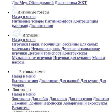
Для Мед. Обследований
Диагностика ЖКТ
Интимные товары
Назад в меню
Интимные товары
Интим-комфорт
Контрацепция
(местная)
Для потенции
Игрушки
Назад в меню
Игрушки
Горки, песочницы, бассейны
Для самых
маленьких
Неваляшки, юлы
Детские развивающие
игрушки
Детский транспорт
Конструкторы
Музыкальные игрушки
Игрушки для купания
Мячи и
насосы
Бытовая химия
Назад в меню
Бытовая химия
Для стирки
Для ванной
Для кухни
Для
уборки
Зоотовары
Назад в меню
Зоотовары
Для собак
Для кошек
Для грызунов
Для птиц
Лежанки, домики
Переноски
Аквариумы и аксессуары
Ветаптека