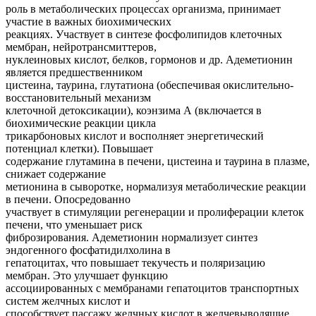
роль в метаболических процессах организма, принимает
участие в важных биохимических
реакциях. Участвует в синтезе фосфолипидов клеточных
мембран, нейротрансмиттеров,
нуклеиновых кислот, белков, гормонов и др. Адеметионин
является предшественником
цистеина, таурина, глутатиона (обеспечивая окислительно-
восстановительный механизм
клеточной детоксикации), коэнзима А (включается в
биохимические реакции цикла
трикарбоновых кислот и восполняет энергетический
потенциал клетки). Повышает
содержание глутамина в печени, цистеина и таурина в плазме,
снижает содержание
метионина в сыворотке, нормализуя метаболические реакции
в печени. Опосредованно
участвует в стимуляции регенерации и пролиферации клеток
печени, что уменьшает риск
фиброзирования. Адеметионин нормализует синтез
эндогенного фосфатидилхолина в
гепатоцитах, что повышает текучесть и поляризацию
мембран. Это улучшает функцию
ассоциированных с мембранами гепатоцитов транспортных
систем желчных кислот и
способствует пассажу желчных кислот в желчевыводящие