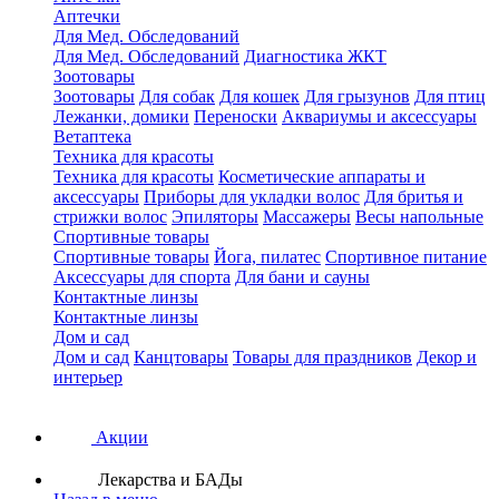
Аптечки
Для Мед. Обследований
Для Мед. Обследований
Диагностика ЖКТ
Зоотовары
Зоотовары
Для собак
Для кошек
Для грызунов
Для птиц
Лежанки, домики
Переноски
Аквариумы и аксессуары
Ветаптека
Техника для красоты
Техника для красоты
Косметические аппараты и
аксессуары
Приборы для укладки волос
Для бритья и
стрижки волос
Эпиляторы
Массажеры
Весы напольные
Спортивные товары
Спортивные товары
Йога, пилатес
Спортивное питание
Аксессуары для спорта
Для бани и сауны
Контактные линзы
Контактные линзы
Дом и сад
Дом и сад
Канцтовары
Товары для праздников
Декор и
интерьер
Акции
Лекарства и БАДы