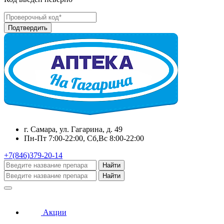
г. Самара, ул. Гагарина, д. 49
Пн-Пт 7:00-22:00, Сб,Вс 8:00-22:00
+7(846)379-20-14
Найти
Найти
Акции