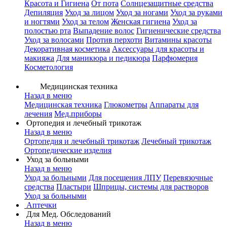
Красота и Гигиена
От пота
Солнцезащитные средства
Депиляция
Уход за лицом
Уход за ногами
Уход за руками
и ногтями
Уход за телом
Женская гигиена
Уход за
полостью рта
Выпадение волос
Гигиенические средства
Уход за волосами
Против перхоти
Витамины красоты
Декоративная косметика
Аксессуары для красоты и
макияжа
Для маникюра и педикюра
Парфюмерия
Косметология
Медицинская техника
Назад в меню
Медицинская техника
Глюкометры
Аппараты для
лечения
Мед.приборы
Ортопедия и лечебный трикотаж
Назад в меню
Ортопедия и лечебный трикотаж
Лечебный трикотаж
Ортопедические изделия
Уход за больными
Назад в меню
Уход за больными
Для посещения ЛПУ
Перевязочные
средства
Пластыри
Шприцы, системы для растворов
Уход за больными
Аптечки
Для Мед. Обследований
Назад в меню