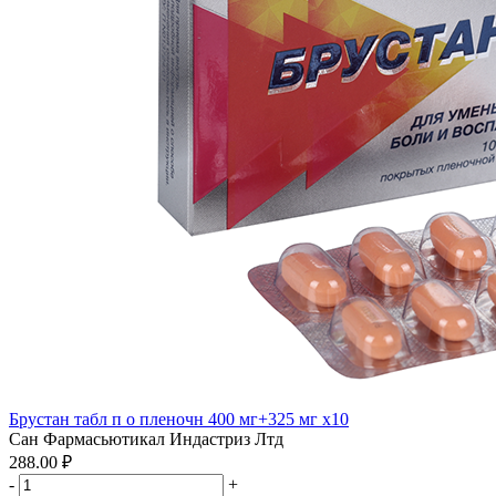
Брустан табл п о пленочн 400 мг+325 мг x10
Сан Фармасьютикал Индастриз Лтд
288.00 ₽
-
+