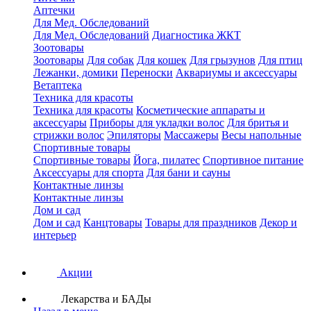
Аптечки
Для Мед. Обследований
Для Мед. Обследований
Диагностика ЖКТ
Зоотовары
Зоотовары
Для собак
Для кошек
Для грызунов
Для птиц
Лежанки, домики
Переноски
Аквариумы и аксессуары
Ветаптека
Техника для красоты
Техника для красоты
Косметические аппараты и
аксессуары
Приборы для укладки волос
Для бритья и
стрижки волос
Эпиляторы
Массажеры
Весы напольные
Спортивные товары
Спортивные товары
Йога, пилатес
Спортивное питание
Аксессуары для спорта
Для бани и сауны
Контактные линзы
Контактные линзы
Дом и сад
Дом и сад
Канцтовары
Товары для праздников
Декор и
интерьер
Акции
Лекарства и БАДы