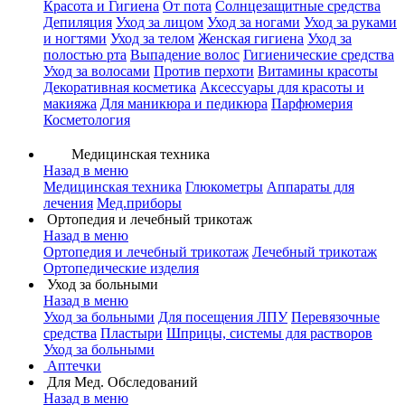
Красота и Гигиена
От пота
Солнцезащитные средства
Депиляция
Уход за лицом
Уход за ногами
Уход за руками
и ногтями
Уход за телом
Женская гигиена
Уход за
полостью рта
Выпадение волос
Гигиенические средства
Уход за волосами
Против перхоти
Витамины красоты
Декоративная косметика
Аксессуары для красоты и
макияжа
Для маникюра и педикюра
Парфюмерия
Косметология
Медицинская техника
Назад в меню
Медицинская техника
Глюкометры
Аппараты для
лечения
Мед.приборы
Ортопедия и лечебный трикотаж
Назад в меню
Ортопедия и лечебный трикотаж
Лечебный трикотаж
Ортопедические изделия
Уход за больными
Назад в меню
Уход за больными
Для посещения ЛПУ
Перевязочные
средства
Пластыри
Шприцы, системы для растворов
Уход за больными
Аптечки
Для Мед. Обследований
Назад в меню