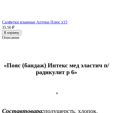
Салфетки влажные Аптеки Плюс x15
35.50 ₽
В корзину
Описание
«Пояс (бандаж) Интекс мед эластич п/
радикулит р 6»
,
Составтовара:
полушерсть, хлопок,