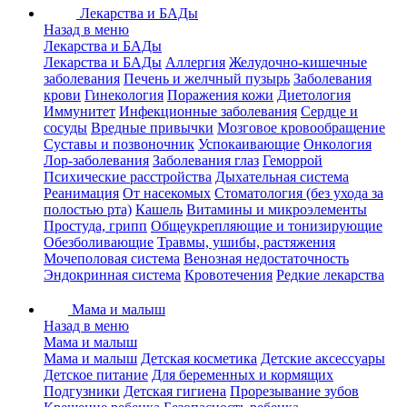
Лекарства и БАДы
Назад в меню
Лекарства и БАДы
Лекарства и БАДы
Аллергия
Желудочно-кишечные
заболевания
Печень и желчный пузырь
Заболевания
крови
Гинекология
Поражения кожи
Диетология
Иммунитет
Инфекционные заболевания
Сердце и
сосуды
Вредные привычки
Мозговое кровообращение
Суставы и позвоночник
Успокаивающие
Онкология
Лор-заболевания
Заболевания глаз
Геморрой
Психические расстройства
Дыхательная система
Реанимация
От насекомых
Стоматология (без ухода за
полостью рта)
Кашель
Витамины и микроэлементы
Простуда, грипп
Общеукрепляющие и тонизирующие
Обезболивающие
Травмы, ушибы, растяжения
Мочеполовая система
Венозная недостаточность
Эндокринная система
Кровотечения
Редкие лекарства
Мама и малыш
Назад в меню
Мама и малыш
Мама и малыш
Детская косметика
Детские аксессуары
Детское питание
Для беременных и кормящих
Подгузники
Детская гигиена
Прорезывание зубов