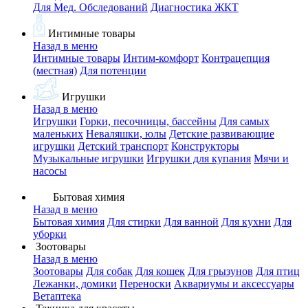
Для Мед. Обследований
Диагностика ЖКТ
Интимные товары
Назад в меню
Интимные товары
Интим-комфорт
Контрацепция
(местная)
Для потенции
Игрушки
Назад в меню
Игрушки
Горки, песочницы, бассейны
Для самых
маленьких
Неваляшки, юлы
Детские развивающие
игрушки
Детский транспорт
Конструкторы
Музыкальные игрушки
Игрушки для купания
Мячи и
насосы
Бытовая химия
Назад в меню
Бытовая химия
Для стирки
Для ванной
Для кухни
Для
уборки
Зоотовары
Назад в меню
Зоотовары
Для собак
Для кошек
Для грызунов
Для птиц
Лежанки, домики
Переноски
Аквариумы и аксессуары
Ветаптека