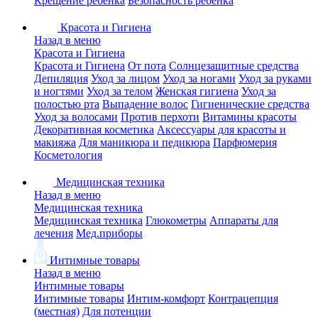
Крещение ребенка
Безопасность ребенка
Красота и Гигиена
Назад в меню
Красота и Гигиена
Красота и Гигиена
От пота
Солнцезащитные средства
Депиляция
Уход за лицом
Уход за ногами
Уход за руками
и ногтями
Уход за телом
Женская гигиена
Уход за
полостью рта
Выпадение волос
Гигиенические средства
Уход за волосами
Против перхоти
Витамины красоты
Декоративная косметика
Аксессуары для красоты и
макияжа
Для маникюра и педикюра
Парфюмерия
Косметология
Медицинская техника
Назад в меню
Медицинская техника
Медицинская техника
Глюкометры
Аппараты для
лечения
Мед.приборы
Интимные товары
Назад в меню
Интимные товары
Интимные товары
Интим-комфорт
Контрацепция
(местная)
Для потенции