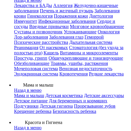
Назад в меню
Лекарства и БАДы
Аллергия
Желудочно-кишечные
заболевания
Печень и желчный пузырь
Заболевания
крови
Гинекология
Поражения кожи
Диетология
Иммунитет
Инфекционные заболевания
Сердце и
сосуды
Вредные привычки
Мозговое кровообращение
Суставы и позвоночник
Успокаивающие
Онкология
Лор-заболевания
Заболевания глаз
Геморрой
Психические расстройства
Дыхательная система
Реанимация
От насекомых
Стоматология (без ухода за
полостью рта)
Кашель
Витамины и микроэлементы
Простуда, грипп
Общеукрепляющие и тонизирующие
Обезболивающие
Травмы, ушибы, растяжения
Мочеполовая система
Венозная недостаточность
Эндокринная система
Кровотечения
Редкие лекарства
Мама и малыш
Назад в меню
Мама и малыш
Детская косметика
Детские аксессуары
Детское питание
Для беременных и кормящих
Подгузники
Детская гигиена
Прорезывание зубов
Крещение ребенка
Безопасность ребенка
Красота и Гигиена
Назад в меню