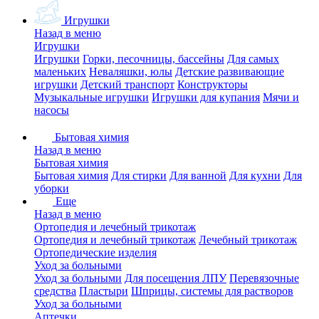
Игрушки
Назад в меню
Игрушки
Игрушки
Горки, песочницы, бассейны
Для самых
маленьких
Неваляшки, юлы
Детские развивающие
игрушки
Детский транспорт
Конструкторы
Музыкальные игрушки
Игрушки для купания
Мячи и
насосы
Бытовая химия
Назад в меню
Бытовая химия
Бытовая химия
Для стирки
Для ванной
Для кухни
Для
уборки
Еще
Назад в меню
Ортопедия и лечебный трикотаж
Ортопедия и лечебный трикотаж
Лечебный трикотаж
Ортопедические изделия
Уход за больными
Уход за больными
Для посещения ЛПУ
Перевязочные
средства
Пластыри
Шприцы, системы для растворов
Уход за больными
Аптечки