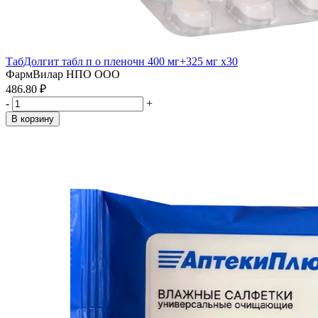
ТабДолгит табл п о пленочн 400 мг+325 мг x30
ФармВилар НПО ООО
486.80 ₽
-
+
В корзину