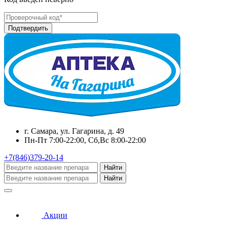
г. Самара, ул. Гагарина, д. 49
Пн-Пт 7:00-22:00, Сб,Вс 8:00-22:00
+7(846)379-20-14
Найти
Найти
Акции