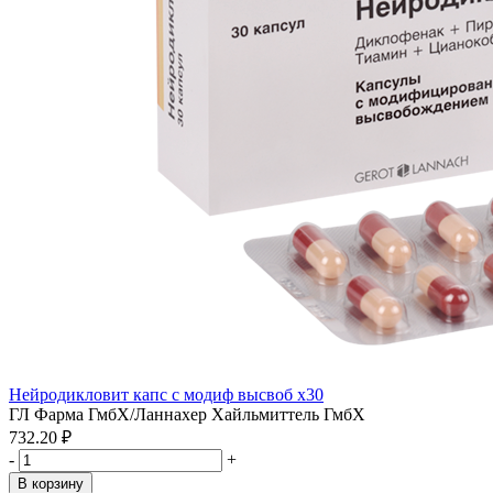
Нейродикловит капс с модиф высвоб x30
ГЛ Фарма ГмбХ/Ланнахер Хайльмиттель ГмбХ
732.20 ₽
-
+
В корзину