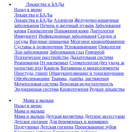
Лекарства и БАДы
Назад в меню
Лекарства и БАДы
Лекарства и БАДы
Аллергия
Желудочно-кишечные
заболевания
Печень и желчный пузырь
Заболевания
крови
Гинекология
Поражения кожи
Диетология
Иммунитет
Инфекционные заболевания
Сердце и
сосуды
Вредные привычки
Мозговое кровообращение
Суставы и позвоночник
Успокаивающие
Онкология
Лор-заболевания
Заболевания глаз
Геморрой
Психические расстройства
Дыхательная система
Реанимация
От насекомых
Стоматология (без ухода за
полостью рта)
Кашель
Витамины и микроэлементы
Простуда, грипп
Общеукрепляющие и тонизирующие
Обезболивающие
Травмы, ушибы, растяжения
Мочеполовая система
Венозная недостаточность
Эндокринная система
Кровотечения
Редкие лекарства
Мама и малыш
Назад в меню
Мама и малыш
Мама и малыш
Детская косметика
Детские аксессуары
Детское питание
Для беременных и кормящих
Подгузники
Детская гигиена
Прорезывание зубов