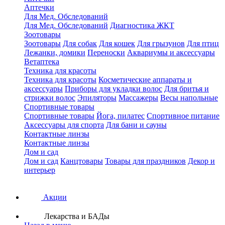
Аптечки
Для Мед. Обследований
Для Мед. Обследований
Диагностика ЖКТ
Зоотовары
Зоотовары
Для собак
Для кошек
Для грызунов
Для птиц
Лежанки, домики
Переноски
Аквариумы и аксессуары
Ветаптека
Техника для красоты
Техника для красоты
Косметические аппараты и
аксессуары
Приборы для укладки волос
Для бритья и
стрижки волос
Эпиляторы
Массажеры
Весы напольные
Спортивные товары
Спортивные товары
Йога, пилатес
Спортивное питание
Аксессуары для спорта
Для бани и сауны
Контактные линзы
Контактные линзы
Дом и сад
Дом и сад
Канцтовары
Товары для праздников
Декор и
интерьер
Акции
Лекарства и БАДы