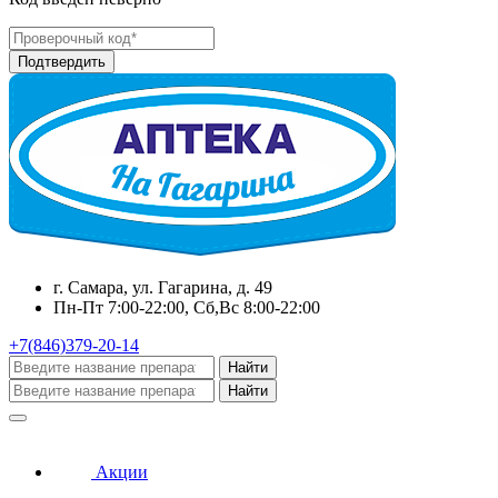
г. Самара, ул. Гагарина, д. 49
Пн-Пт 7:00-22:00, Сб,Вс 8:00-22:00
+7(846)379-20-14
Найти
Найти
Акции