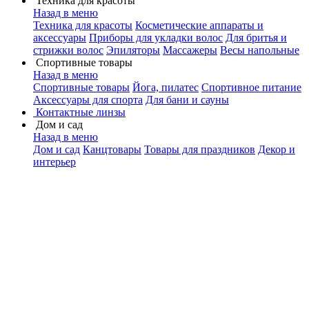
Техника для красоты
Назад в меню
Техника для красоты
Косметические аппараты и
аксессуары
Приборы для укладки волос
Для бритья и
стрижки волос
Эпиляторы
Массажеры
Весы напольные
Спортивные товары
Назад в меню
Спортивные товары
Йога, пилатес
Спортивное питание
Аксессуары для спорта
Для бани и сауны
Контактные линзы
Дом и сад
Назад в меню
Дом и сад
Канцтовары
Товары для праздников
Декор и
интерьер