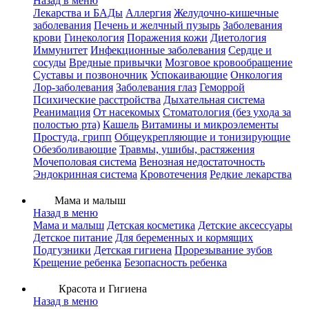
Назад в меню
Лекарства и БАДы
Аллергия
Желудочно-кишечные
заболевания
Печень и желчный пузырь
Заболевания
крови
Гинекология
Поражения кожи
Диетология
Иммунитет
Инфекционные заболевания
Сердце и
сосуды
Вредные привычки
Мозговое кровообращение
Суставы и позвоночник
Успокаивающие
Онкология
Лор-заболевания
Заболевания глаз
Геморрой
Психические расстройства
Дыхательная система
Реанимация
От насекомых
Стоматология (без ухода за
полостью рта)
Кашель
Витамины и микроэлементы
Простуда, грипп
Общеукрепляющие и тонизирующие
Обезболивающие
Травмы, ушибы, растяжения
Мочеполовая система
Венозная недостаточность
Эндокринная система
Кровотечения
Редкие лекарства
Мама и малыш
Назад в меню
Мама и малыш
Детская косметика
Детские аксессуары
Детское питание
Для беременных и кормящих
Подгузники
Детская гигиена
Прорезывание зубов
Крещение ребенка
Безопасность ребенка
Красота и Гигиена
Назад в меню