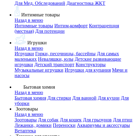
Для Мед. Обследований
Диагностика ЖКТ
Интимные товары
Назад в меню
Интимные товары
Интим-комфорт
Контрацепция
(местная)
Для потенции
Игрушки
Назад в меню
Игрушки
Горки, песочницы, бассейны
Для самых
маленьких
Неваляшки, юлы
Детские развивающие
игрушки
Детский транспорт
Конструкторы
Музыкальные игрушки
Игрушки для купания
Мячи и
насосы
Бытовая химия
Назад в меню
Бытовая химия
Для стирки
Для ванной
Для кухни
Для
уборки
Зоотовары
Назад в меню
Зоотовары
Для собак
Для кошек
Для грызунов
Для птиц
Лежанки, домики
Переноски
Аквариумы и аксессуары
Ветаптека