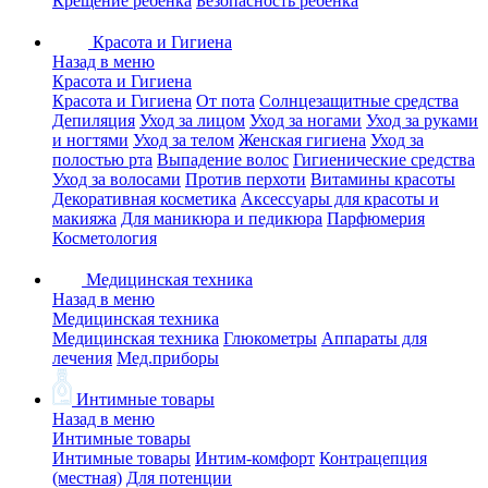
Крещение ребенка
Безопасность ребенка
Красота и Гигиена
Назад в меню
Красота и Гигиена
Красота и Гигиена
От пота
Солнцезащитные средства
Депиляция
Уход за лицом
Уход за ногами
Уход за руками
и ногтями
Уход за телом
Женская гигиена
Уход за
полостью рта
Выпадение волос
Гигиенические средства
Уход за волосами
Против перхоти
Витамины красоты
Декоративная косметика
Аксессуары для красоты и
макияжа
Для маникюра и педикюра
Парфюмерия
Косметология
Медицинская техника
Назад в меню
Медицинская техника
Медицинская техника
Глюкометры
Аппараты для
лечения
Мед.приборы
Интимные товары
Назад в меню
Интимные товары
Интимные товары
Интим-комфорт
Контрацепция
(местная)
Для потенции