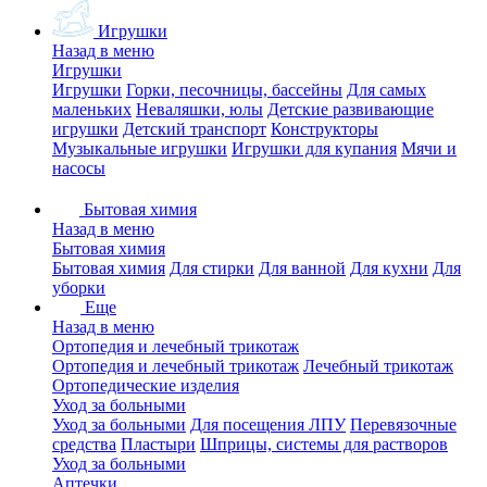
Игрушки
Назад в меню
Игрушки
Игрушки
Горки, песочницы, бассейны
Для самых
маленьких
Неваляшки, юлы
Детские развивающие
игрушки
Детский транспорт
Конструкторы
Музыкальные игрушки
Игрушки для купания
Мячи и
насосы
Бытовая химия
Назад в меню
Бытовая химия
Бытовая химия
Для стирки
Для ванной
Для кухни
Для
уборки
Еще
Назад в меню
Ортопедия и лечебный трикотаж
Ортопедия и лечебный трикотаж
Лечебный трикотаж
Ортопедические изделия
Уход за больными
Уход за больными
Для посещения ЛПУ
Перевязочные
средства
Пластыри
Шприцы, системы для растворов
Уход за больными
Аптечки