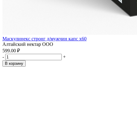
Маскулинекс стронг д/мужчин капс x60
Алтайский нектар ООО
599.00 ₽
-
+
В корзину