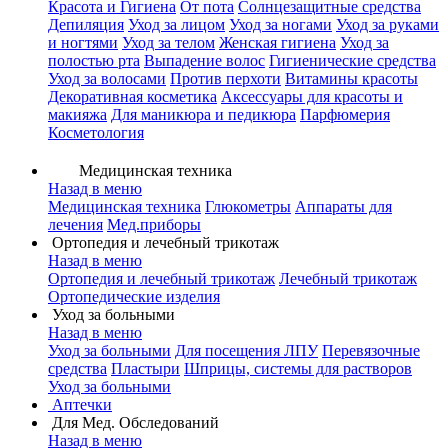
Красота и Гигиена
От пота
Солнцезащитные средства
Депиляция
Уход за лицом
Уход за ногами
Уход за руками
и ногтями
Уход за телом
Женская гигиена
Уход за
полостью рта
Выпадение волос
Гигиенические средства
Уход за волосами
Против перхоти
Витамины красоты
Декоративная косметика
Аксессуары для красоты и
макияжа
Для маникюра и педикюра
Парфюмерия
Косметология
Медицинская техника
Назад в меню
Медицинская техника
Глюкометры
Аппараты для
лечения
Мед.приборы
Ортопедия и лечебный трикотаж
Назад в меню
Ортопедия и лечебный трикотаж
Лечебный трикотаж
Ортопедические изделия
Уход за больными
Назад в меню
Уход за больными
Для посещения ЛПУ
Перевязочные
средства
Пластыри
Шприцы, системы для растворов
Уход за больными
Аптечки
Для Мед. Обследований
Назад в меню