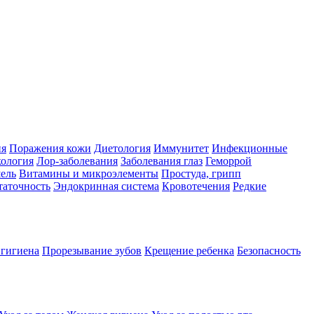
ия
Поражения кожи
Диетология
Иммунитет
Инфекционные
ология
Лор-заболевания
Заболевания глаз
Геморрой
ель
Витамины и микроэлементы
Простуда, грипп
таточность
Эндокринная система
Кровотечения
Редкие
 гигиена
Прорезывание зубов
Крещение ребенка
Безопасность