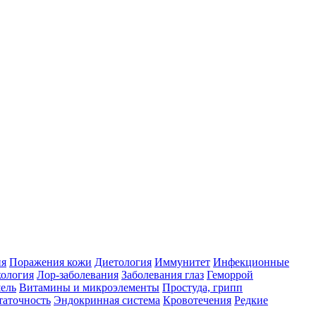
ия
Поражения кожи
Диетология
Иммунитет
Инфекционные
ология
Лор-заболевания
Заболевания глаз
Геморрой
ель
Витамины и микроэлементы
Простуда, грипп
таточность
Эндокринная система
Кровотечения
Редкие