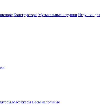
анспорт
Конструкторы
Музыкальные игрушки
Игрушки для
ыми
ляторы
Массажеры
Весы напольные