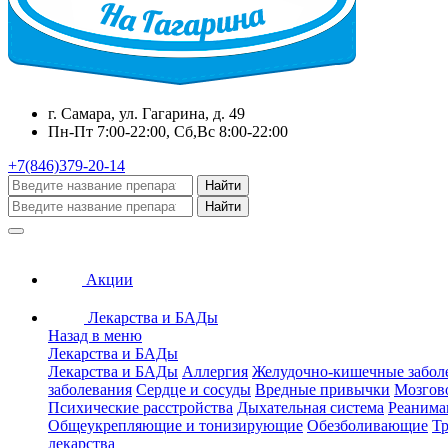
г. Самара, ул. Гагарина, д. 49
Пн-Пт 7:00-22:00, Сб,Вс 8:00-22:00
+7(846)379-20-14
Найти
Найти
Акции
Лекарства и БАДы
Назад в меню
Лекарства и БАДы
Лекарства и БАДы
Аллергия
Желудочно-кишечные забол
заболевания
Сердце и сосуды
Вредные привычки
Мозгов
Психические расстройства
Дыхательная система
Реанима
Общеукрепляющие и тонизирующие
Обезболивающие
Тр
лекарства