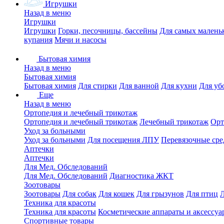
Игрушки
Назад в меню
Игрушки
Игрушки
Горки, песочницы, бассейны
Для самых малень
купания
Мячи и насосы
Бытовая химия
Назад в меню
Бытовая химия
Бытовая химия
Для стирки
Для ванной
Для кухни
Для уб
Еще
Назад в меню
Ортопедия и лечебный трикотаж
Ортопедия и лечебный трикотаж
Лечебный трикотаж
Орт
Уход за больными
Уход за больными
Для посещения ЛПУ
Перевязочные сре
Аптечки
Аптечки
Для Мед. Обследований
Для Мед. Обследований
Диагностика ЖКТ
Зоотовары
Зоотовары
Для собак
Для кошек
Для грызунов
Для птиц
Техника для красоты
Техника для красоты
Косметические аппараты и аксессуа
Спортивные товары