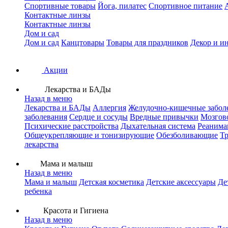
Спортивные товары
Йога, пилатес
Спортивное питание
Контактные линзы
Контактные линзы
Дом и сад
Дом и сад
Канцтовары
Товары для праздников
Декор и и
Акции
Лекарства и БАДы
Назад в меню
Лекарства и БАДы
Аллергия
Желудочно-кишечные забол
заболевания
Сердце и сосуды
Вредные привычки
Мозгов
Психические расстройства
Дыхательная система
Реанима
Общеукрепляющие и тонизирующие
Обезболивающие
Тр
лекарства
Мама и малыш
Назад в меню
Мама и малыш
Детская косметика
Детские аксессуары
Де
ребенка
Красота и Гигиена
Назад в меню