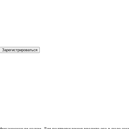
Зарегистрироваться
фикационным кодом. Для подтверждения введите его в поле ниж