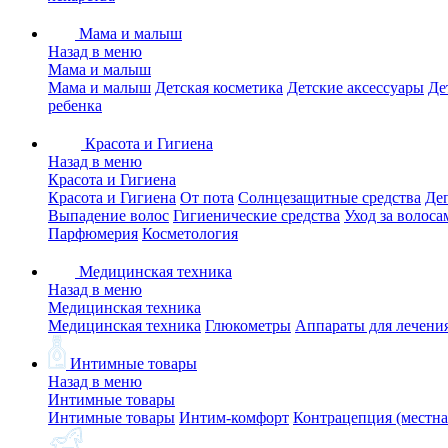
Мама и малыш
Назад в меню
Мама и малыш
Мама и малыш
Детская косметика
Детские аксессуары
Де
ребенка
Красота и Гигиена
Назад в меню
Красота и Гигиена
Красота и Гигиена
От пота
Солнцезащитные средства
Де
Выпадение волос
Гигиенические средства
Уход за волоса
Парфюмерия
Косметология
Медицинская техника
Назад в меню
Медицинская техника
Медицинская техника
Глюкометры
Аппараты для лечени
Интимные товары
Назад в меню
Интимные товары
Интимные товары
Интим-комфорт
Контрацепция (местна