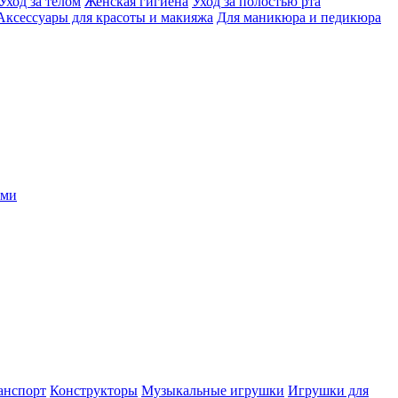
Уход за телом
Женская гигиена
Уход за полостью рта
Аксессуары для красоты и макияжа
Для маникюра и педикюра
ыми
анспорт
Конструкторы
Музыкальные игрушки
Игрушки для