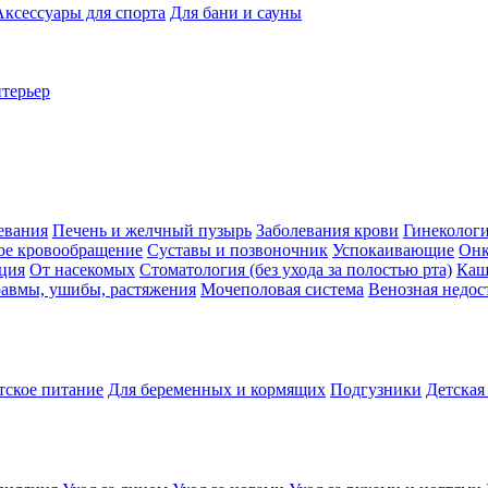
Аксессуары для спорта
Для бани и сауны
нтерьер
евания
Печень и желчный пузырь
Заболевания крови
Гинеколог
ое кровообращение
Суставы и позвоночник
Успокаивающие
Онк
ция
От насекомых
Стоматология (без ухода за полостью рта)
Каш
авмы, ушибы, растяжения
Мочеполовая система
Венозная недос
тское питание
Для беременных и кормящих
Подгузники
Детская