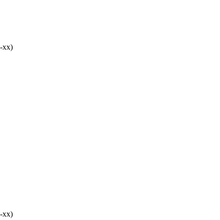
-хх)
-хх)