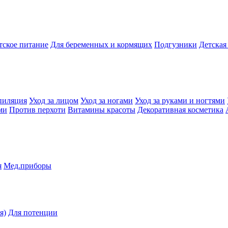
тское питание
Для беременных и кормящих
Подгузники
Детская
пиляция
Уход за лицом
Уход за ногами
Уход за руками и ногтями
ми
Против перхоти
Витамины красоты
Декоративная косметика
я
Мед.приборы
я)
Для потенции