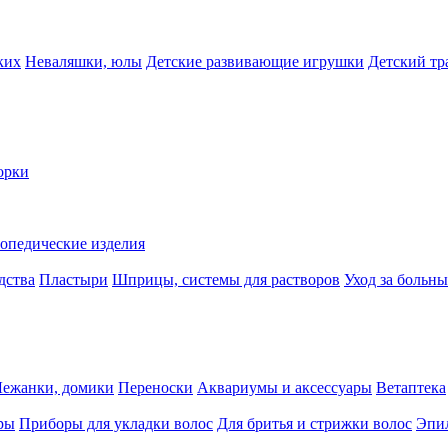
ких
Неваляшки, юлы
Детские развивающие игрушки
Детский тр
орки
опедические изделия
дства
Пластыри
Шприцы, системы для растворов
Уход за больн
Лежанки, домики
Переноски
Аквариумы и аксессуары
Ветаптека
ры
Приборы для укладки волос
Для бритья и стрижки волос
Эпи