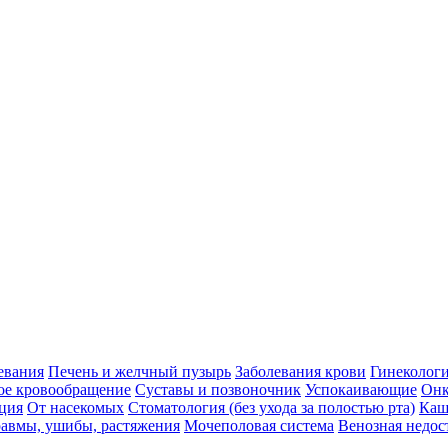
евания
Печень и желчный пузырь
Заболевания крови
Гинеколог
ое кровообращение
Суставы и позвоночник
Успокаивающие
Онк
ция
От насекомых
Стоматология (без ухода за полостью рта)
Каш
авмы, ушибы, растяжения
Мочеполовая система
Венозная недос