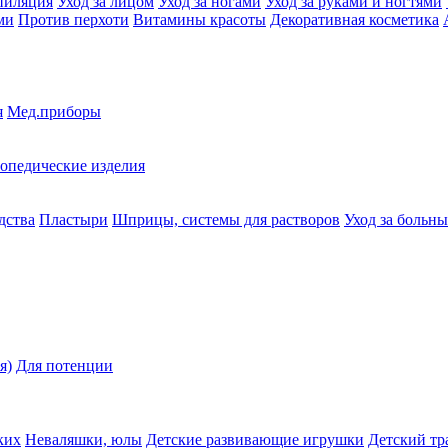
пиляция
Уход за лицом
Уход за ногами
Уход за руками и ногтями
ми
Против перхоти
Витамины красоты
Декоративная косметика
я
Мед.приборы
опедические изделия
дства
Пластыри
Шприцы, системы для растворов
Уход за больн
я)
Для потенции
ких
Неваляшки, юлы
Детские развивающие игрушки
Детский тр