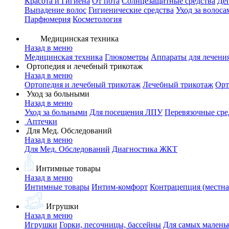
Красота и Гигиена
От пота
Солнцезащитные средства
Де
Выпадение волос
Гигиенические средства
Уход за волоса
Парфюмерия
Косметология
Медицинская техника
Назад в меню
Медицинская техника
Глюкометры
Аппараты для лечени
Ортопедия и лечебный трикотаж
Назад в меню
Ортопедия и лечебный трикотаж
Лечебный трикотаж
Орт
Уход за больными
Назад в меню
Уход за больными
Для посещения ЛПУ
Перевязочные сре
Аптечки
Для Мед. Обследований
Назад в меню
Для Мед. Обследований
Диагностика ЖКТ
Интимные товары
Назад в меню
Интимные товары
Интим-комфорт
Контрацепция (местна
Игрушки
Назад в меню
Игрушки
Горки, песочницы, бассейны
Для самых малень