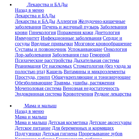
Лекарства и БАДы
Назад в меню
Лекарства и БАДы
Лекарства и БАДы
Аллергия
Желудочно-кишечные
заболевания
Печень и желчный пузырь
Заболевания
крови
Гинекология
Поражения кожи
Диетология
Иммунитет
Инфекционные заболевания
Сердце и
сосуды
Вредные привычки
Мозговое кровообращение
Суставы и позвоночник
Успокаивающие
Онкология
Лор-заболевания
Заболевания глаз
Геморрой
Психические расстройства
Дыхательная система
Реанимация
От насекомых
Стоматология (без ухода за
полостью рта)
Кашель
Витамины и микроэлементы
Простуда, грипп
Общеукрепляющие и тонизирующие
Обезболивающие
Травмы, ушибы, растяжения
Мочеполовая система
Венозная недостаточность
Эндокринная система
Кровотечения
Редкие лекарства
Мама и малыш
Назад в меню
Мама и малыш
Мама и малыш
Детская косметика
Детские аксессуары
Детское питание
Для беременных и кормящих
Подгузники
Детская гигиена
Прорезывание зубов