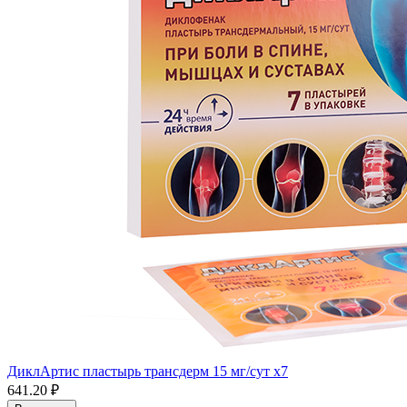
ДиклАртис пластырь трансдерм 15 мг/сут x7
641.20 ₽