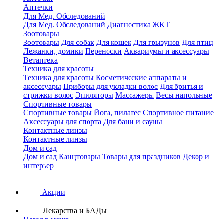
Аптечки
Для Мед. Обследований
Для Мед. Обследований
Диагностика ЖКТ
Зоотовары
Зоотовары
Для собак
Для кошек
Для грызунов
Для птиц
Лежанки, домики
Переноски
Аквариумы и аксессуары
Ветаптека
Техника для красоты
Техника для красоты
Косметические аппараты и
аксессуары
Приборы для укладки волос
Для бритья и
стрижки волос
Эпиляторы
Массажеры
Весы напольные
Спортивные товары
Спортивные товары
Йога, пилатес
Спортивное питание
Аксессуары для спорта
Для бани и сауны
Контактные линзы
Контактные линзы
Дом и сад
Дом и сад
Канцтовары
Товары для праздников
Декор и
интерьер
Акции
Лекарства и БАДы