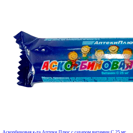
Аскорбиновая к-та Аптеки Плюс с сахаром витамин С 25 мг