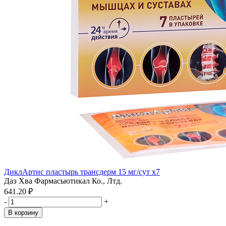
ДиклАртис пластырь трансдерм 15 мг/сут x7
Даэ Хва Фармасьютикал Ко., Лтд.
641.20 ₽
-
+
В корзину