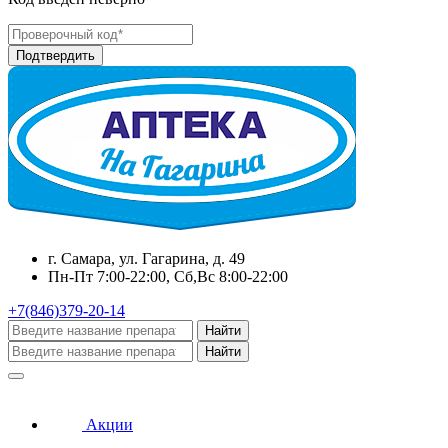
г. Самара, ул. Гагарина, д. 49
Пн-Пт 7:00-22:00, Сб,Вс 8:00-22:00
+7(846)379-20-14
Найти
Найти
Акции