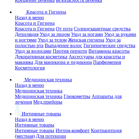
Крещение ребенка
Безопасность ребенка
Красота и Гигиена
Назад в меню
Красота и Гигиена
Красота и Гигиена
От пота
Солнцезащитные средства
Депиляция
Уход за лицом
Уход за ногами
Уход за руками
и ногтями
Уход за телом
Женская гигиена
Уход за
полостью рта
Выпадение волос
Гигиенические средства
Уход за волосами
Против перхоти
Витамины красоты
Декоративная косметика
Аксессуары для красоты и
макияжа
Для маникюра и педикюра
Парфюмерия
Косметология
Медицинская техника
Назад в меню
Медицинская техника
Медицинская техника
Глюкометры
Аппараты для
лечения
Мед.приборы
Интимные товары
Назад в меню
Интимные товары
Интимные товары
Интим-комфорт
Контрацепция
(местная)
Для потенции