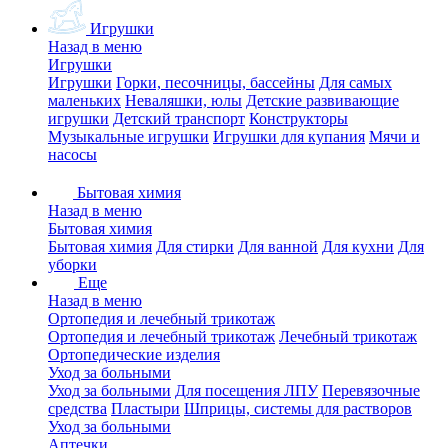
Игрушки
Назад в меню
Игрушки
Игрушки
Горки, песочницы, бассейны
Для самых
маленьких
Неваляшки, юлы
Детские развивающие
игрушки
Детский транспорт
Конструкторы
Музыкальные игрушки
Игрушки для купания
Мячи и
насосы
Бытовая химия
Назад в меню
Бытовая химия
Бытовая химия
Для стирки
Для ванной
Для кухни
Для
уборки
Еще
Назад в меню
Ортопедия и лечебный трикотаж
Ортопедия и лечебный трикотаж
Лечебный трикотаж
Ортопедические изделия
Уход за больными
Уход за больными
Для посещения ЛПУ
Перевязочные
средства
Пластыри
Шприцы, системы для растворов
Уход за больными
Аптечки