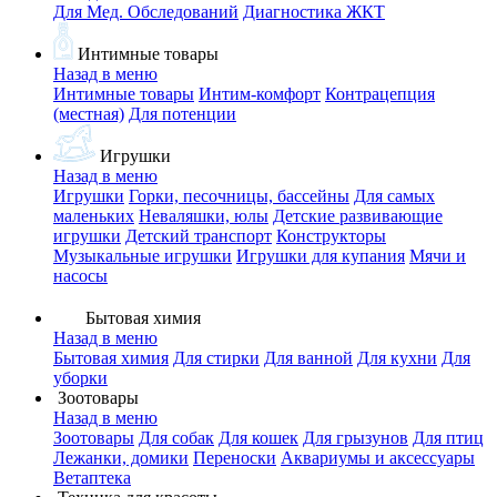
Для Мед. Обследований
Диагностика ЖКТ
Интимные товары
Назад в меню
Интимные товары
Интим-комфорт
Контрацепция
(местная)
Для потенции
Игрушки
Назад в меню
Игрушки
Горки, песочницы, бассейны
Для самых
маленьких
Неваляшки, юлы
Детские развивающие
игрушки
Детский транспорт
Конструкторы
Музыкальные игрушки
Игрушки для купания
Мячи и
насосы
Бытовая химия
Назад в меню
Бытовая химия
Для стирки
Для ванной
Для кухни
Для
уборки
Зоотовары
Назад в меню
Зоотовары
Для собак
Для кошек
Для грызунов
Для птиц
Лежанки, домики
Переноски
Аквариумы и аксессуары
Ветаптека