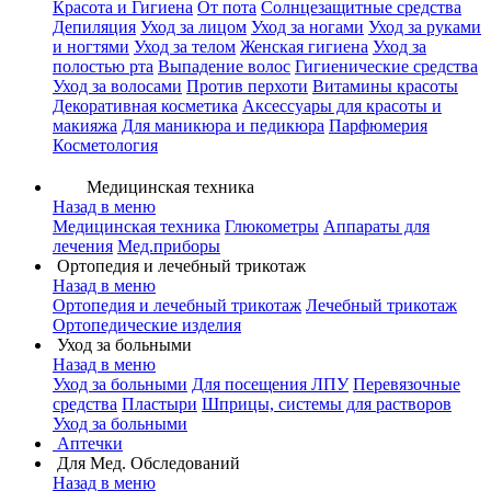
Красота и Гигиена
От пота
Солнцезащитные средства
Депиляция
Уход за лицом
Уход за ногами
Уход за руками
и ногтями
Уход за телом
Женская гигиена
Уход за
полостью рта
Выпадение волос
Гигиенические средства
Уход за волосами
Против перхоти
Витамины красоты
Декоративная косметика
Аксессуары для красоты и
макияжа
Для маникюра и педикюра
Парфюмерия
Косметология
Медицинская техника
Назад в меню
Медицинская техника
Глюкометры
Аппараты для
лечения
Мед.приборы
Ортопедия и лечебный трикотаж
Назад в меню
Ортопедия и лечебный трикотаж
Лечебный трикотаж
Ортопедические изделия
Уход за больными
Назад в меню
Уход за больными
Для посещения ЛПУ
Перевязочные
средства
Пластыри
Шприцы, системы для растворов
Уход за больными
Аптечки
Для Мед. Обследований
Назад в меню