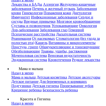
Назад в меню
Лекарства и БАДы
Аллергия
Желудочно-кишечные
заболевания
Печень и желчный пузырь
Заболевания
крови
Гинекология
Поражения кожи
Диетология
Иммунитет
Инфекционные заболевания
Сердце и
сосуды
Вредные привычки
Мозговое кровообращение
Суставы и позвоночник
Успокаивающие
Онкология
Лор-заболевания
Заболевания глаз
Геморрой
Психические расстройства
Дыхательная система
Реанимация
От насекомых
Стоматология (без ухода за
полостью рта)
Кашель
Витамины и микроэлементы
Простуда, грипп
Общеукрепляющие и тонизирующие
Обезболивающие
Травмы, ушибы, растяжения
Мочеполовая система
Венозная недостаточность
Эндокринная система
Кровотечения
Редкие лекарства
Мама и малыш
Назад в меню
Мама и малыш
Детская косметика
Детские аксессуары
Детское питание
Для беременных и кормящих
Подгузники
Детская гигиена
Прорезывание зубов
Крещение ребенка
Безопасность ребенка
Красота и Гигиена
Назад в меню