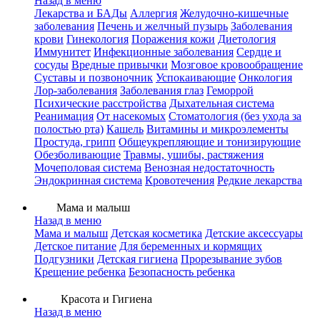
Назад в меню
Лекарства и БАДы
Аллергия
Желудочно-кишечные
заболевания
Печень и желчный пузырь
Заболевания
крови
Гинекология
Поражения кожи
Диетология
Иммунитет
Инфекционные заболевания
Сердце и
сосуды
Вредные привычки
Мозговое кровообращение
Суставы и позвоночник
Успокаивающие
Онкология
Лор-заболевания
Заболевания глаз
Геморрой
Психические расстройства
Дыхательная система
Реанимация
От насекомых
Стоматология (без ухода за
полостью рта)
Кашель
Витамины и микроэлементы
Простуда, грипп
Общеукрепляющие и тонизирующие
Обезболивающие
Травмы, ушибы, растяжения
Мочеполовая система
Венозная недостаточность
Эндокринная система
Кровотечения
Редкие лекарства
Мама и малыш
Назад в меню
Мама и малыш
Детская косметика
Детские аксессуары
Детское питание
Для беременных и кормящих
Подгузники
Детская гигиена
Прорезывание зубов
Крещение ребенка
Безопасность ребенка
Красота и Гигиена
Назад в меню