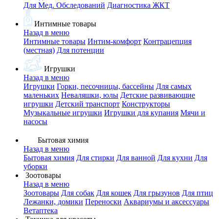
Для Мед. Обследований
Диагностика ЖКТ
Интимные товары
Назад в меню
Интимные товары
Интим-комфорт
Контрацепция
(местная)
Для потенции
Игрушки
Назад в меню
Игрушки
Горки, песочницы, бассейны
Для самых
маленьких
Неваляшки, юлы
Детские развивающие
игрушки
Детский транспорт
Конструкторы
Музыкальные игрушки
Игрушки для купания
Мячи и
насосы
Бытовая химия
Назад в меню
Бытовая химия
Для стирки
Для ванной
Для кухни
Для
уборки
Зоотовары
Назад в меню
Зоотовары
Для собак
Для кошек
Для грызунов
Для птиц
Лежанки, домики
Переноски
Аквариумы и аксессуары
Ветаптека