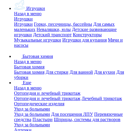
Игрушки
Назад в меню
Игрушки
Игрушки
Горки, песочницы, бассейны
Для самых
маленьких
Неваляшки, юлы
Детские развивающие
игрушки
Детский транспорт
Конструкторы
Музыкальные игрушки
Игрушки для купания
Мячи и
насосы
Бытовая химия
Назад в меню
Бытовая химия
Бытовая химия
Для стирки
Для ванной
Для кухни
Для
уборки
Еще
Назад в меню
Ортопедия и лечебный трикотаж
Ортопедия и лечебный трикотаж
Лечебный трикотаж
Ортопедические изделия
Уход за больными
Уход за больными
Для посещения ЛПУ
Перевязочные
средства
Пластыри
Шприцы, системы для растворов
Уход за больными
Аптечки