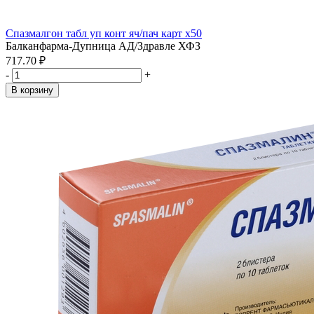
Спазмалгон табл уп конт яч/пач карт x50
Балканфарма-Дупница АД/Здравле ХФЗ
717.70 ₽
-
+
В корзину