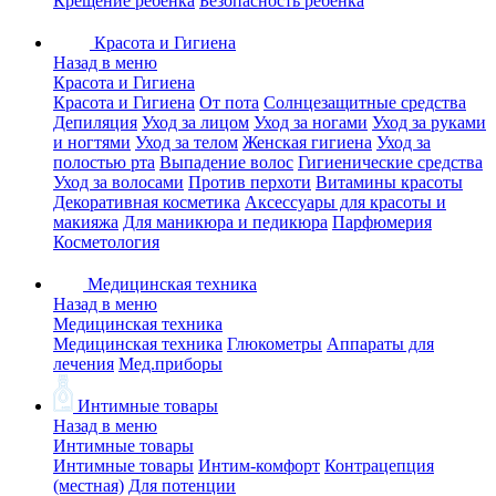
Крещение ребенка
Безопасность ребенка
Красота и Гигиена
Назад в меню
Красота и Гигиена
Красота и Гигиена
От пота
Солнцезащитные средства
Депиляция
Уход за лицом
Уход за ногами
Уход за руками
и ногтями
Уход за телом
Женская гигиена
Уход за
полостью рта
Выпадение волос
Гигиенические средства
Уход за волосами
Против перхоти
Витамины красоты
Декоративная косметика
Аксессуары для красоты и
макияжа
Для маникюра и педикюра
Парфюмерия
Косметология
Медицинская техника
Назад в меню
Медицинская техника
Медицинская техника
Глюкометры
Аппараты для
лечения
Мед.приборы
Интимные товары
Назад в меню
Интимные товары
Интимные товары
Интим-комфорт
Контрацепция
(местная)
Для потенции