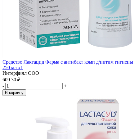
Средство Лактацид Фарма с антибакт комп д/интим гигиены
250 мл x1
Интерфилл ООО
609.30 ₽
-
+
В корзину