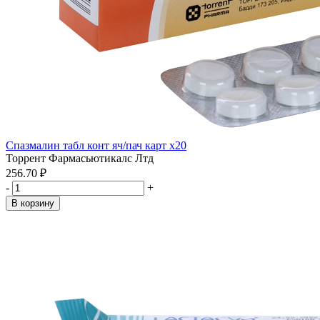
Спазмалин табл конт яч/пач карт x20
Торрент Фармасьютикалс Лтд
256.70 ₽
-
+
В корзину