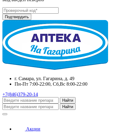
г. Самара, ул. Гагарина, д. 49
Пн-Пт 7:00-22:00, Сб,Вс 8:00-22:00
+7(846)379-20-14
Найти
Найти
Акции