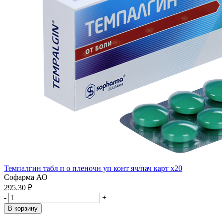
Темпалгин табл п о пленочн уп конт яч/пач карт x20
Софарма АО
295.30 ₽
-
+
В корзину