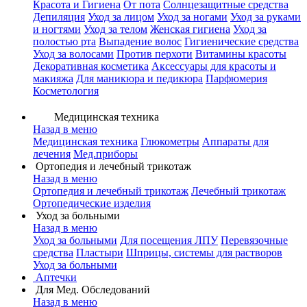
Красота и Гигиена
От пота
Солнцезащитные средства
Депиляция
Уход за лицом
Уход за ногами
Уход за руками
и ногтями
Уход за телом
Женская гигиена
Уход за
полостью рта
Выпадение волос
Гигиенические средства
Уход за волосами
Против перхоти
Витамины красоты
Декоративная косметика
Аксессуары для красоты и
макияжа
Для маникюра и педикюра
Парфюмерия
Косметология
Медицинская техника
Назад в меню
Медицинская техника
Глюкометры
Аппараты для
лечения
Мед.приборы
Ортопедия и лечебный трикотаж
Назад в меню
Ортопедия и лечебный трикотаж
Лечебный трикотаж
Ортопедические изделия
Уход за больными
Назад в меню
Уход за больными
Для посещения ЛПУ
Перевязочные
средства
Пластыри
Шприцы, системы для растворов
Уход за больными
Аптечки
Для Мед. Обследований
Назад в меню