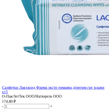
Салфетки Лактацид Фарма экстр тимьяна д/интим гиг влажн
x15
О-Пак/ЗетТек ООО/Натюрель ООО
174.80 ₽
-
+