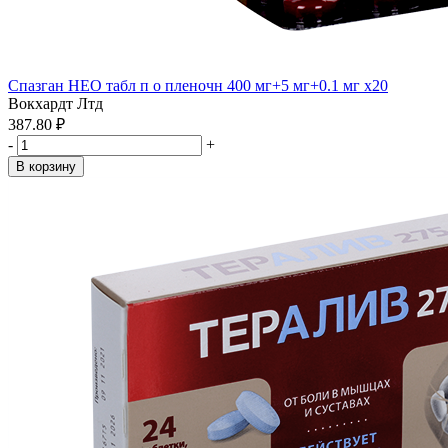
Спазган НЕО табл п о пленочн 400 мг+5 мг+0.1 мг x20
Вокхардт Лтд
387.80 ₽
-
+
В корзину