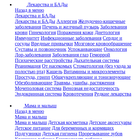
Лекарства и БАДы
Назад в меню
Лекарства и БАДы
Лекарства и БАДы
Аллергия
Желудочно-кишечные
заболевания
Печень и желчный пузырь
Заболевания
крови
Гинекология
Поражения кожи
Диетология
Иммунитет
Инфекционные заболевания
Сердце и
сосуды
Вредные привычки
Мозговое кровообращение
Суставы и позвоночник
Успокаивающие
Онкология
Лор-заболевания
Заболевания глаз
Геморрой
Психические расстройства
Дыхательная система
Реанимация
От насекомых
Стоматология (без ухода за
полостью рта)
Кашель
Витамины и микроэлементы
Простуда, грипп
Общеукрепляющие и тонизирующие
Обезболивающие
Травмы, ушибы, растяжения
Мочеполовая система
Венозная недостаточность
Эндокринная система
Кровотечения
Редкие лекарства
Мама и малыш
Назад в меню
Мама и малыш
Мама и малыш
Детская косметика
Детские аксессуары
Детское питание
Для беременных и кормящих
Подгузники
Детская гигиена
Прорезывание зубов