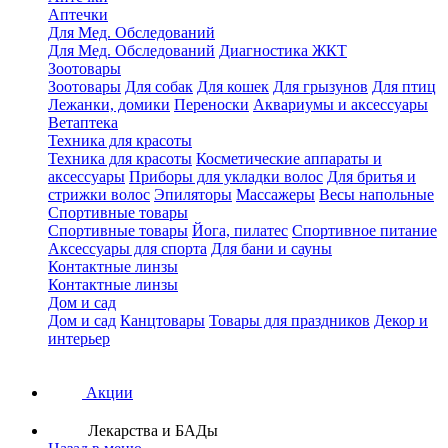
Аптечки
Для Мед. Обследований
Для Мед. Обследований
Диагностика ЖКТ
Зоотовары
Зоотовары
Для собак
Для кошек
Для грызунов
Для птиц
Лежанки, домики
Переноски
Аквариумы и аксессуары
Ветаптека
Техника для красоты
Техника для красоты
Косметические аппараты и
аксессуары
Приборы для укладки волос
Для бритья и
стрижки волос
Эпиляторы
Массажеры
Весы напольные
Спортивные товары
Спортивные товары
Йога, пилатес
Спортивное питание
Аксессуары для спорта
Для бани и сауны
Контактные линзы
Контактные линзы
Дом и сад
Дом и сад
Канцтовары
Товары для праздников
Декор и
интерьер
Акции
Лекарства и БАДы