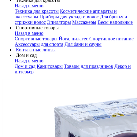
Техника для красоты
Назад в меню
Техника для красоты
Косметические аппараты и
аксессуары
Приборы для укладки волос
Для бритья и
стрижки волос
Эпиляторы
Массажеры
Весы напольные
Спортивные товары
Назад в меню
Спортивные товары
Йога, пилатес
Спортивное питание
Аксессуары для спорта
Для бани и сауны
Контактные линзы
Дом и сад
Назад в меню
Дом и сад
Канцтовары
Товары для праздников
Декор и
интерьер