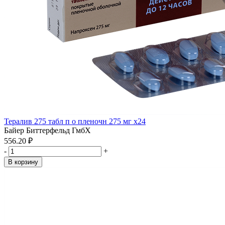
Тералив 275 табл п о пленочн 275 мг x24
Байер Биттерфельд ГмбХ
556.20 ₽
-
+
В корзину