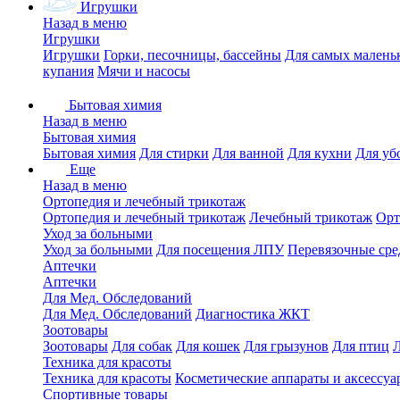
Игрушки
Назад в меню
Игрушки
Игрушки
Горки, песочницы, бассейны
Для самых малень
купания
Мячи и насосы
Бытовая химия
Назад в меню
Бытовая химия
Бытовая химия
Для стирки
Для ванной
Для кухни
Для уб
Еще
Назад в меню
Ортопедия и лечебный трикотаж
Ортопедия и лечебный трикотаж
Лечебный трикотаж
Орт
Уход за больными
Уход за больными
Для посещения ЛПУ
Перевязочные сре
Аптечки
Аптечки
Для Мед. Обследований
Для Мед. Обследований
Диагностика ЖКТ
Зоотовары
Зоотовары
Для собак
Для кошек
Для грызунов
Для птиц
Техника для красоты
Техника для красоты
Косметические аппараты и аксессуа
Спортивные товары