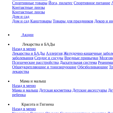
Спортивные товары
Йога, пилатес
Спортивное питание
Контактные линзы
Контактные линзы
Дом и сад
Дом и сад
Канцтовары
Товары для праздников
Декор и и
Акции
Лекарства и БАДы
Назад в меню
Лекарства и БАДы
Аллергия
Желудочно-кишечные забол
заболевания
Сердце и сосуды
Вредные привычки
Мозгов
Психические расстройства
Дыхательная система
Реанима
Общеукрепляющие и тонизирующие
Обезболивающие
Тр
лекарства
Мама и малыш
Назад в меню
Мама и малыш
Детская косметика
Детские аксессуары
Де
ребенка
Красота и Гигиена
Назад в меню