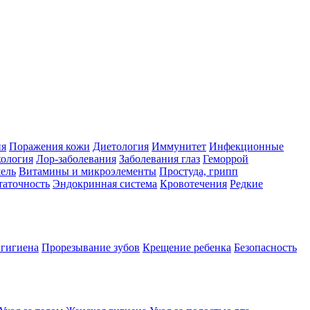
ия
Поражения кожи
Диетология
Иммунитет
Инфекционные
ология
Лор-заболевания
Заболевания глаз
Геморрой
ель
Витамины и микроэлементы
Простуда, грипп
таточность
Эндокринная система
Кровотечения
Редкие
 гигиена
Прорезывание зубов
Крещение ребенка
Безопасность