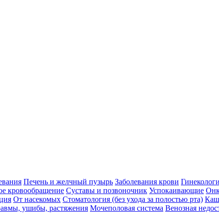
евания
Печень и желчный пузырь
Заболевания крови
Гинеколог
ое кровообращение
Суставы и позвоночник
Успокаивающие
Онк
ция
От насекомых
Стоматология (без ухода за полостью рта)
Каш
авмы, ушибы, растяжения
Мочеполовая система
Венозная недос