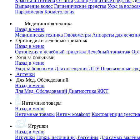
Красота и Гигиена
От пота
Солнцезащитные средства
Де
Выпадение волос
Гигиенические средства
Уход за волоса
Парфюмерия
Косметология
Медицинская техника
Назад в меню
Медицинская техника
Глюкометры
Аппараты для лечени
Ортопедия и лечебный трикотаж
Назад в меню
Ортопедия и лечебный трикотаж
Лечебный трикотаж
Орт
Уход за больными
Назад в меню
Уход за больными
Для посещения ЛПУ
Перевязочные сре
Аптечки
Для Мед. Обследований
Назад в меню
Для Мед. Обследований
Диагностика ЖКТ
Интимные товары
Назад в меню
Интимные товары
Интим-комфорт
Контрацепция (местна
Игрушки
Назад в меню
Игрушки
Горки, песочницы, бассейны
Для самых малень