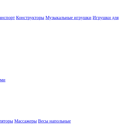
анспорт
Конструкторы
Музыкальные игрушки
Игрушки для
ыми
ляторы
Массажеры
Весы напольные