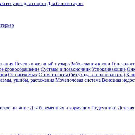
Аксессуары для спорта
Для бани и сауны
нтерьер
евания
Печень и желчный пузырь
Заболевания крови
Гинеколог
ое кровообращение
Суставы и позвоночник
Успокаивающие
Онк
ция
От насекомых
Стоматология (без ухода за полостью рта)
Каш
авмы, ушибы, растяжения
Мочеполовая система
Венозная недос
тское питание
Для беременных и кормящих
Подгузники
Детская