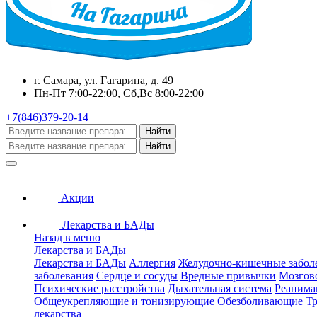
г. Самара, ул. Гагарина, д. 49
Пн-Пт 7:00-22:00, Сб,Вс 8:00-22:00
+7(846)379-20-14
Найти
Найти
Акции
Лекарства и БАДы
Назад в меню
Лекарства и БАДы
Лекарства и БАДы
Аллергия
Желудочно-кишечные забол
заболевания
Сердце и сосуды
Вредные привычки
Мозгов
Психические расстройства
Дыхательная система
Реанима
Общеукрепляющие и тонизирующие
Обезболивающие
Тр
лекарства