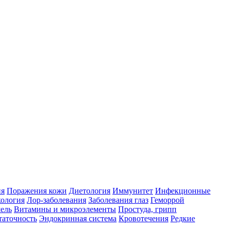
ия
Поражения кожи
Диетология
Иммунитет
Инфекционные
ология
Лор-заболевания
Заболевания глаз
Геморрой
ель
Витамины и микроэлементы
Простуда, грипп
таточность
Эндокринная система
Кровотечения
Редкие