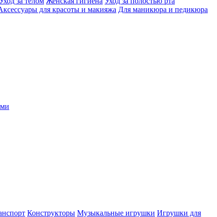
Уход за телом
Женская гигиена
Уход за полостью рта
Аксессуары для красоты и макияжа
Для маникюра и педикюра
ыми
анспорт
Конструкторы
Музыкальные игрушки
Игрушки для