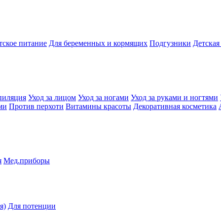
тское питание
Для беременных и кормящих
Подгузники
Детская
пиляция
Уход за лицом
Уход за ногами
Уход за руками и ногтями
ми
Против перхоти
Витамины красоты
Декоративная косметика
я
Мед.приборы
я)
Для потенции