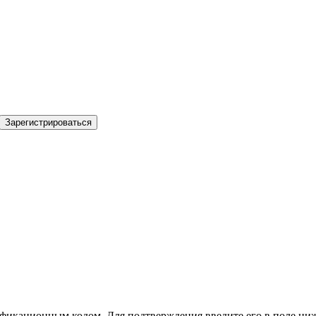
Зарегистрироваться
фикационным кодом. Для подтверждения введите его в поле ниж