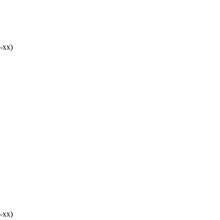
-хх)
-хх)