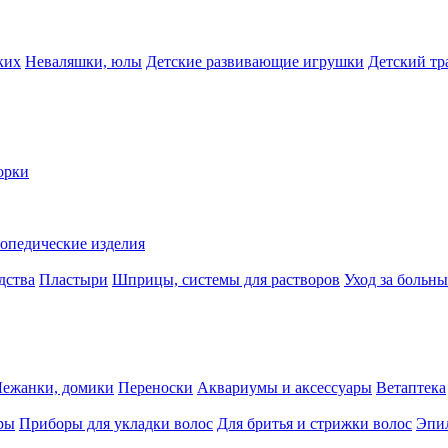
ких
Неваляшки, юлы
Детские развивающие игрушки
Детский тр
орки
опедические изделия
дства
Пластыри
Шприцы, системы для растворов
Уход за больн
Лежанки, домики
Переноски
Аквариумы и аксессуары
Ветаптека
ры
Приборы для укладки волос
Для бритья и стрижки волос
Эпи