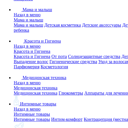
Мама и малыш
Назад в меню
Мама и малыш
Мама и малыш
Детская косметика
Детские аксессуары
Де
ребенка
Красота и Гигиена
Назад в меню
Красота и Гигиена
Красота и Гигиена
От пота
Солнцезащитные средства
Де
Выпадение волос
Гигиенические средства
Уход за волоса
Парфюмерия
Косметология
Медицинская техника
Назад в меню
Медицинская техника
Медицинская техника
Глюкометры
Аппараты для лечени
Интимные товары
Назад в меню
Интимные товары
Интимные товары
Интим-комфорт
Контрацепция (местна