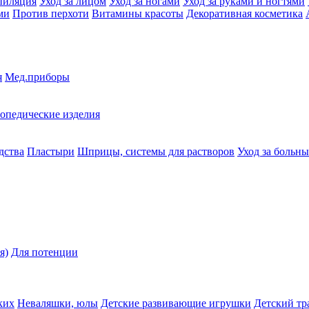
пиляция
Уход за лицом
Уход за ногами
Уход за руками и ногтями
ми
Против перхоти
Витамины красоты
Декоративная косметика
я
Мед.приборы
опедические изделия
дства
Пластыри
Шприцы, системы для растворов
Уход за больн
я)
Для потенции
ких
Неваляшки, юлы
Детские развивающие игрушки
Детский тр