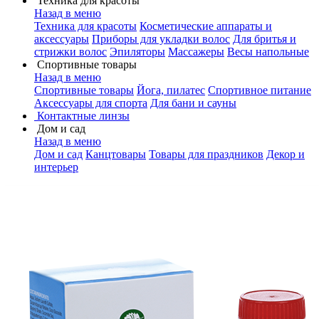
Техника для красоты
Назад в меню
Техника для красоты
Косметические аппараты и
аксессуары
Приборы для укладки волос
Для бритья и
стрижки волос
Эпиляторы
Массажеры
Весы напольные
Спортивные товары
Назад в меню
Спортивные товары
Йога, пилатес
Спортивное питание
Аксессуары для спорта
Для бани и сауны
Контактные линзы
Дом и сад
Назад в меню
Дом и сад
Канцтовары
Товары для праздников
Декор и
интерьер