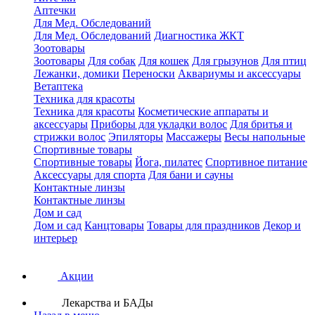
Аптечки
Для Мед. Обследований
Для Мед. Обследований
Диагностика ЖКТ
Зоотовары
Зоотовары
Для собак
Для кошек
Для грызунов
Для птиц
Лежанки, домики
Переноски
Аквариумы и аксессуары
Ветаптека
Техника для красоты
Техника для красоты
Косметические аппараты и
аксессуары
Приборы для укладки волос
Для бритья и
стрижки волос
Эпиляторы
Массажеры
Весы напольные
Спортивные товары
Спортивные товары
Йога, пилатес
Спортивное питание
Аксессуары для спорта
Для бани и сауны
Контактные линзы
Контактные линзы
Дом и сад
Дом и сад
Канцтовары
Товары для праздников
Декор и
интерьер
Акции
Лекарства и БАДы