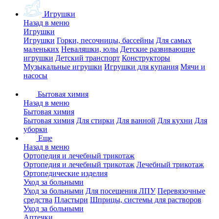
Игрушки
Назад в меню
Игрушки
Игрушки
Горки, песочницы, бассейны
Для самых
маленьких
Неваляшки, юлы
Детские развивающие
игрушки
Детский транспорт
Конструкторы
Музыкальные игрушки
Игрушки для купания
Мячи и
насосы
Бытовая химия
Назад в меню
Бытовая химия
Бытовая химия
Для стирки
Для ванной
Для кухни
Для
уборки
Еще
Назад в меню
Ортопедия и лечебный трикотаж
Ортопедия и лечебный трикотаж
Лечебный трикотаж
Ортопедические изделия
Уход за больными
Уход за больными
Для посещения ЛПУ
Перевязочные
средства
Пластыри
Шприцы, системы для растворов
Уход за больными
Аптечки