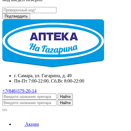
г. Самара, ул. Гагарина, д. 49
Пн-Пт 7:00-22:00, Сб,Вс 8:00-22:00
+7(846)379-20-14
Найти
Найти
Акции