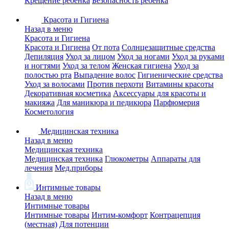
Крещение ребенка
Безопасность ребенка
Красота и Гигиена
Назад в меню
Красота и Гигиена
Красота и Гигиена
От пота
Солнцезащитные средства
Депиляция
Уход за лицом
Уход за ногами
Уход за руками
и ногтями
Уход за телом
Женская гигиена
Уход за
полостью рта
Выпадение волос
Гигиенические средства
Уход за волосами
Против перхоти
Витамины красоты
Декоративная косметика
Аксессуары для красоты и
макияжа
Для маникюра и педикюра
Парфюмерия
Косметология
Медицинская техника
Назад в меню
Медицинская техника
Медицинская техника
Глюкометры
Аппараты для
лечения
Мед.приборы
Интимные товары
Назад в меню
Интимные товары
Интимные товары
Интим-комфорт
Контрацепция
(местная)
Для потенции