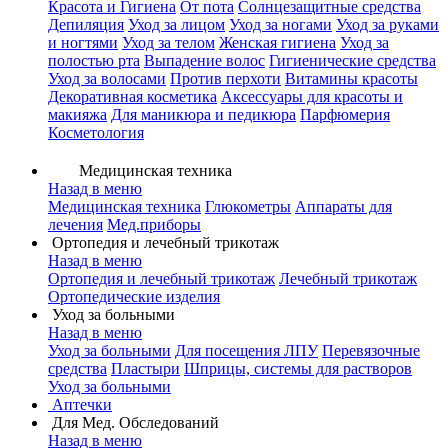
Красота и Гигиена
От пота
Солнцезащитные средства
Депиляция
Уход за лицом
Уход за ногами
Уход за руками
и ногтями
Уход за телом
Женская гигиена
Уход за
полостью рта
Выпадение волос
Гигиенические средства
Уход за волосами
Против перхоти
Витамины красоты
Декоративная косметика
Аксессуары для красоты и
макияжа
Для маникюра и педикюра
Парфюмерия
Косметология
Медицинская техника
Назад в меню
Медицинская техника
Глюкометры
Аппараты для
лечения
Мед.приборы
Ортопедия и лечебный трикотаж
Назад в меню
Ортопедия и лечебный трикотаж
Лечебный трикотаж
Ортопедические изделия
Уход за больными
Назад в меню
Уход за больными
Для посещения ЛПУ
Перевязочные
средства
Пластыри
Шприцы, системы для растворов
Уход за больными
Аптечки
Для Мед. Обследований
Назад в меню