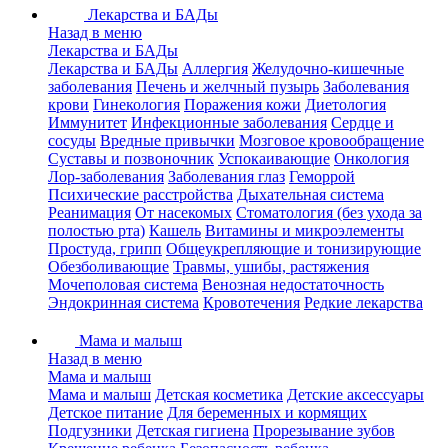
Лекарства и БАДы
Назад в меню
Лекарства и БАДы
Лекарства и БАДы
Аллергия
Желудочно-кишечные
заболевания
Печень и желчный пузырь
Заболевания
крови
Гинекология
Поражения кожи
Диетология
Иммунитет
Инфекционные заболевания
Сердце и
сосуды
Вредные привычки
Мозговое кровообращение
Суставы и позвоночник
Успокаивающие
Онкология
Лор-заболевания
Заболевания глаз
Геморрой
Психические расстройства
Дыхательная система
Реанимация
От насекомых
Стоматология (без ухода за
полостью рта)
Кашель
Витамины и микроэлементы
Простуда, грипп
Общеукрепляющие и тонизирующие
Обезболивающие
Травмы, ушибы, растяжения
Мочеполовая система
Венозная недостаточность
Эндокринная система
Кровотечения
Редкие лекарства
Мама и малыш
Назад в меню
Мама и малыш
Мама и малыш
Детская косметика
Детские аксессуары
Детское питание
Для беременных и кормящих
Подгузники
Детская гигиена
Прорезывание зубов