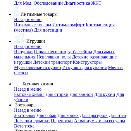
Для Мед. Обследований
Диагностика ЖКТ
Интимные товары
Назад в меню
Интимные товары
Интим-комфорт
Контрацепция
(местная)
Для потенции
Игрушки
Назад в меню
Игрушки
Горки, песочницы, бассейны
Для самых
маленьких
Неваляшки, юлы
Детские развивающие
игрушки
Детский транспорт
Конструкторы
Музыкальные игрушки
Игрушки для купания
Мячи и
насосы
Бытовая химия
Назад в меню
Бытовая химия
Для стирки
Для ванной
Для кухни
Для
уборки
Зоотовары
Назад в меню
Зоотовары
Для собак
Для кошек
Для грызунов
Для птиц
Лежанки, домики
Переноски
Аквариумы и аксессуары
Ветаптека