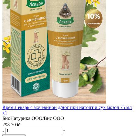
Крем Лекарь с мочевиной д/ног при натопт и сух мозол 75 мл
x1
БиоНатурика ООО/Вис ООО
298.70 ₽
-
+