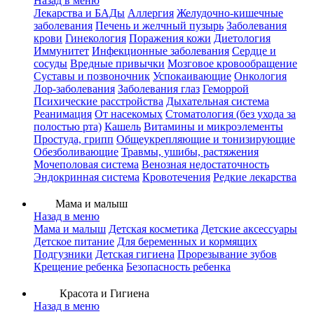
Назад в меню
Лекарства и БАДы
Аллергия
Желудочно-кишечные
заболевания
Печень и желчный пузырь
Заболевания
крови
Гинекология
Поражения кожи
Диетология
Иммунитет
Инфекционные заболевания
Сердце и
сосуды
Вредные привычки
Мозговое кровообращение
Суставы и позвоночник
Успокаивающие
Онкология
Лор-заболевания
Заболевания глаз
Геморрой
Психические расстройства
Дыхательная система
Реанимация
От насекомых
Стоматология (без ухода за
полостью рта)
Кашель
Витамины и микроэлементы
Простуда, грипп
Общеукрепляющие и тонизирующие
Обезболивающие
Травмы, ушибы, растяжения
Мочеполовая система
Венозная недостаточность
Эндокринная система
Кровотечения
Редкие лекарства
Мама и малыш
Назад в меню
Мама и малыш
Детская косметика
Детские аксессуары
Детское питание
Для беременных и кормящих
Подгузники
Детская гигиена
Прорезывание зубов
Крещение ребенка
Безопасность ребенка
Красота и Гигиена
Назад в меню