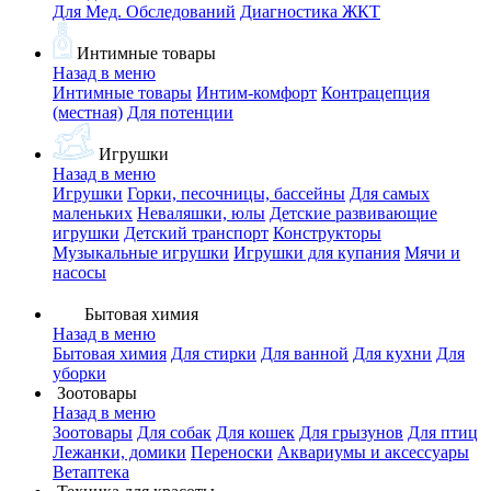
Для Мед. Обследований
Диагностика ЖКТ
Интимные товары
Назад в меню
Интимные товары
Интим-комфорт
Контрацепция
(местная)
Для потенции
Игрушки
Назад в меню
Игрушки
Горки, песочницы, бассейны
Для самых
маленьких
Неваляшки, юлы
Детские развивающие
игрушки
Детский транспорт
Конструкторы
Музыкальные игрушки
Игрушки для купания
Мячи и
насосы
Бытовая химия
Назад в меню
Бытовая химия
Для стирки
Для ванной
Для кухни
Для
уборки
Зоотовары
Назад в меню
Зоотовары
Для собак
Для кошек
Для грызунов
Для птиц
Лежанки, домики
Переноски
Аквариумы и аксессуары
Ветаптека