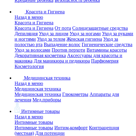
Крещение ребенка
Безопасность ребенка
Красота и Гигиена
Назад в меню
Красота и Гигиена
Красота и Гигиена
От пота
Солнцезащитные средства
Депиляция
Уход за лицом
Уход за ногами
Уход за руками
и ногтями
Уход за телом
Женская гигиена
Уход за
полостью рта
Выпадение волос
Гигиенические средства
Уход за волосами
Против перхоти
Витамины красоты
Декоративная косметика
Аксессуары для красоты и
макияжа
Для маникюра и педикюра
Парфюмерия
Косметология
Медицинская техника
Назад в меню
Медицинская техника
Медицинская техника
Глюкометры
Аппараты для
лечения
Мед.приборы
Интимные товары
Назад в меню
Интимные товары
Интимные товары
Интим-комфорт
Контрацепция
(местная)
Для потенции