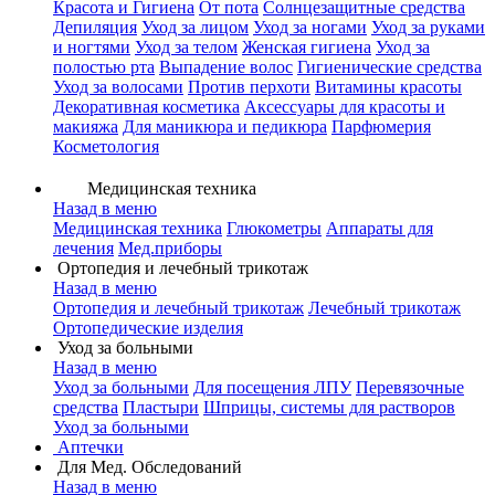
Красота и Гигиена
От пота
Солнцезащитные средства
Депиляция
Уход за лицом
Уход за ногами
Уход за руками
и ногтями
Уход за телом
Женская гигиена
Уход за
полостью рта
Выпадение волос
Гигиенические средства
Уход за волосами
Против перхоти
Витамины красоты
Декоративная косметика
Аксессуары для красоты и
макияжа
Для маникюра и педикюра
Парфюмерия
Косметология
Медицинская техника
Назад в меню
Медицинская техника
Глюкометры
Аппараты для
лечения
Мед.приборы
Ортопедия и лечебный трикотаж
Назад в меню
Ортопедия и лечебный трикотаж
Лечебный трикотаж
Ортопедические изделия
Уход за больными
Назад в меню
Уход за больными
Для посещения ЛПУ
Перевязочные
средства
Пластыри
Шприцы, системы для растворов
Уход за больными
Аптечки
Для Мед. Обследований
Назад в меню