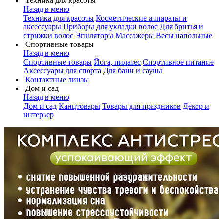
Техника для красоты
Назад в меню
Техника для красоты
Косметические аппараты и
аксессуары
Приборы для укладки волос
Для бритья и
стрижки волос
Эпиляторы
Массажеры
Весы напольные
Спортивные товары
Назад в меню
Спортивные товары
Йога, пилатес
Спортивное питание
Аксессуары для спорта
Для бани и сауны
Контактные линзы
Дом и сад
Назад в меню
Дом и сад
Канцтовары
Товары для праздников
Декор и
интерьер