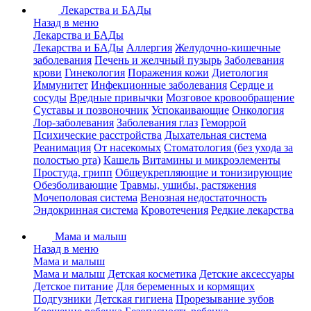
Лекарства и БАДы
Назад в меню
Лекарства и БАДы
Лекарства и БАДы
Аллергия
Желудочно-кишечные
заболевания
Печень и желчный пузырь
Заболевания
крови
Гинекология
Поражения кожи
Диетология
Иммунитет
Инфекционные заболевания
Сердце и
сосуды
Вредные привычки
Мозговое кровообращение
Суставы и позвоночник
Успокаивающие
Онкология
Лор-заболевания
Заболевания глаз
Геморрой
Психические расстройства
Дыхательная система
Реанимация
От насекомых
Стоматология (без ухода за
полостью рта)
Кашель
Витамины и микроэлементы
Простуда, грипп
Общеукрепляющие и тонизирующие
Обезболивающие
Травмы, ушибы, растяжения
Мочеполовая система
Венозная недостаточность
Эндокринная система
Кровотечения
Редкие лекарства
Мама и малыш
Назад в меню
Мама и малыш
Мама и малыш
Детская косметика
Детские аксессуары
Детское питание
Для беременных и кормящих
Подгузники
Детская гигиена
Прорезывание зубов