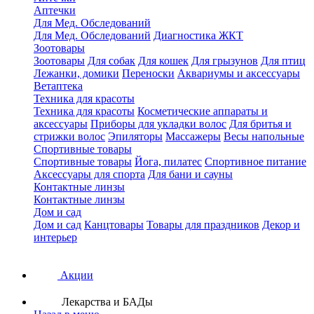
Аптечки
Для Мед. Обследований
Для Мед. Обследований
Диагностика ЖКТ
Зоотовары
Зоотовары
Для собак
Для кошек
Для грызунов
Для птиц
Лежанки, домики
Переноски
Аквариумы и аксессуары
Ветаптека
Техника для красоты
Техника для красоты
Косметические аппараты и
аксессуары
Приборы для укладки волос
Для бритья и
стрижки волос
Эпиляторы
Массажеры
Весы напольные
Спортивные товары
Спортивные товары
Йога, пилатес
Спортивное питание
Аксессуары для спорта
Для бани и сауны
Контактные линзы
Контактные линзы
Дом и сад
Дом и сад
Канцтовары
Товары для праздников
Декор и
интерьер
Акции
Лекарства и БАДы