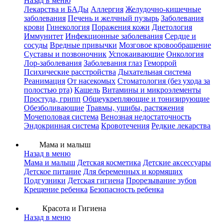
Назад в меню
Лекарства и БАДы
Аллергия
Желудочно-кишечные
заболевания
Печень и желчный пузырь
Заболевания
крови
Гинекология
Поражения кожи
Диетология
Иммунитет
Инфекционные заболевания
Сердце и
сосуды
Вредные привычки
Мозговое кровообращение
Суставы и позвоночник
Успокаивающие
Онкология
Лор-заболевания
Заболевания глаз
Геморрой
Психические расстройства
Дыхательная система
Реанимация
От насекомых
Стоматология (без ухода за
полостью рта)
Кашель
Витамины и микроэлементы
Простуда, грипп
Общеукрепляющие и тонизирующие
Обезболивающие
Травмы, ушибы, растяжения
Мочеполовая система
Венозная недостаточность
Эндокринная система
Кровотечения
Редкие лекарства
Мама и малыш
Назад в меню
Мама и малыш
Детская косметика
Детские аксессуары
Детское питание
Для беременных и кормящих
Подгузники
Детская гигиена
Прорезывание зубов
Крещение ребенка
Безопасность ребенка
Красота и Гигиена
Назад в меню