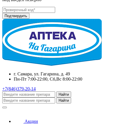
г. Самара, ул. Гагарина, д. 49
Пн-Пт 7:00-22:00, Сб,Вс 8:00-22:00
+7(846)379-20-14
Найти
Найти
Акции