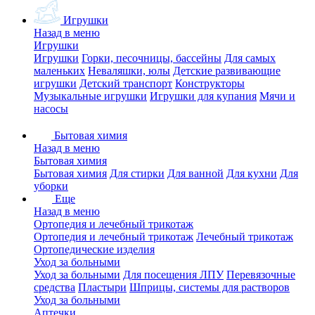
Игрушки
Назад в меню
Игрушки
Игрушки
Горки, песочницы, бассейны
Для самых
маленьких
Неваляшки, юлы
Детские развивающие
игрушки
Детский транспорт
Конструкторы
Музыкальные игрушки
Игрушки для купания
Мячи и
насосы
Бытовая химия
Назад в меню
Бытовая химия
Бытовая химия
Для стирки
Для ванной
Для кухни
Для
уборки
Еще
Назад в меню
Ортопедия и лечебный трикотаж
Ортопедия и лечебный трикотаж
Лечебный трикотаж
Ортопедические изделия
Уход за больными
Уход за больными
Для посещения ЛПУ
Перевязочные
средства
Пластыри
Шприцы, системы для растворов
Уход за больными
Аптечки