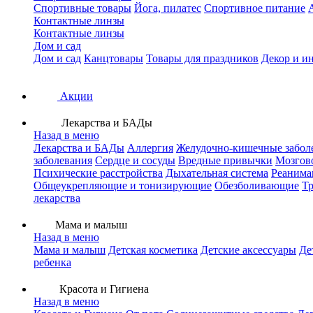
Спортивные товары
Йога, пилатес
Спортивное питание
Контактные линзы
Контактные линзы
Дом и сад
Дом и сад
Канцтовары
Товары для праздников
Декор и и
Акции
Лекарства и БАДы
Назад в меню
Лекарства и БАДы
Аллергия
Желудочно-кишечные забол
заболевания
Сердце и сосуды
Вредные привычки
Мозгов
Психические расстройства
Дыхательная система
Реанима
Общеукрепляющие и тонизирующие
Обезболивающие
Тр
лекарства
Мама и малыш
Назад в меню
Мама и малыш
Детская косметика
Детские аксессуары
Де
ребенка
Красота и Гигиена
Назад в меню