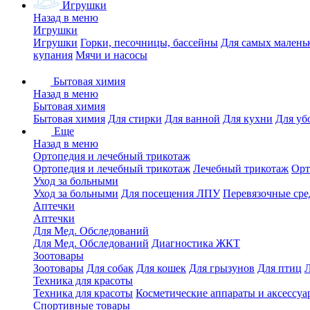
Игрушки
Назад в меню
Игрушки
Игрушки
Горки, песочницы, бассейны
Для самых малень
купания
Мячи и насосы
Бытовая химия
Назад в меню
Бытовая химия
Бытовая химия
Для стирки
Для ванной
Для кухни
Для уб
Еще
Назад в меню
Ортопедия и лечебный трикотаж
Ортопедия и лечебный трикотаж
Лечебный трикотаж
Орт
Уход за больными
Уход за больными
Для посещения ЛПУ
Перевязочные сре
Аптечки
Аптечки
Для Мед. Обследований
Для Мед. Обследований
Диагностика ЖКТ
Зоотовары
Зоотовары
Для собак
Для кошек
Для грызунов
Для птиц
Техника для красоты
Техника для красоты
Косметические аппараты и аксессуа
Спортивные товары