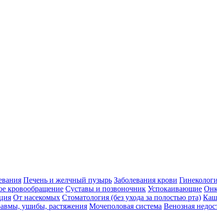
евания
Печень и желчный пузырь
Заболевания крови
Гинеколог
ое кровообращение
Суставы и позвоночник
Успокаивающие
Онк
ция
От насекомых
Стоматология (без ухода за полостью рта)
Каш
авмы, ушибы, растяжения
Мочеполовая система
Венозная недос