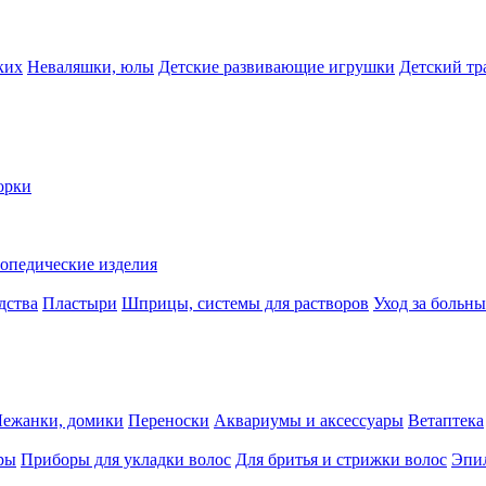
ких
Неваляшки, юлы
Детские развивающие игрушки
Детский тр
орки
опедические изделия
дства
Пластыри
Шприцы, системы для растворов
Уход за больн
Лежанки, домики
Переноски
Аквариумы и аксессуары
Ветаптека
ры
Приборы для укладки волос
Для бритья и стрижки волос
Эпи