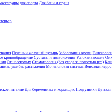
Аксессуары для спорта
Для бани и сауны
нтерьер
евания
Печень и желчный пузырь
Заболевания крови
Гинеколог
ое кровообращение
Суставы и позвоночник
Успокаивающие
Онк
ция
От насекомых
Стоматология (без ухода за полостью рта)
Каш
авмы, ушибы, растяжения
Мочеполовая система
Венозная недос
тское питание
Для беременных и кормящих
Подгузники
Детская