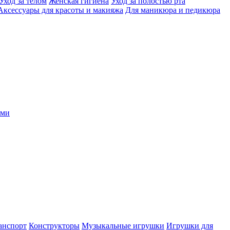
Уход за телом
Женская гигиена
Уход за полостью рта
Аксессуары для красоты и макияжа
Для маникюра и педикюра
ыми
анспорт
Конструкторы
Музыкальные игрушки
Игрушки для