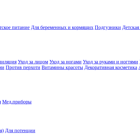
тское питание
Для беременных и кормящих
Подгузники
Детская
пиляция
Уход за лицом
Уход за ногами
Уход за руками и ногтями
ми
Против перхоти
Витамины красоты
Декоративная косметика
я
Мед.приборы
я)
Для потенции