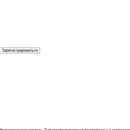
Зарегистрироваться
фикационным кодом. Для подтверждения введите его в поле ниж