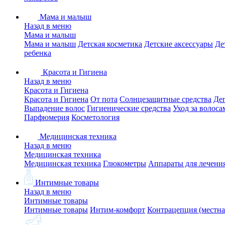
Мама и малыш
Назад в меню
Мама и малыш
Мама и малыш
Детская косметика
Детские аксессуары
Де
ребенка
Красота и Гигиена
Назад в меню
Красота и Гигиена
Красота и Гигиена
От пота
Солнцезащитные средства
Де
Выпадение волос
Гигиенические средства
Уход за волоса
Парфюмерия
Косметология
Медицинская техника
Назад в меню
Медицинская техника
Медицинская техника
Глюкометры
Аппараты для лечени
Интимные товары
Назад в меню
Интимные товары
Интимные товары
Интим-комфорт
Контрацепция (местна