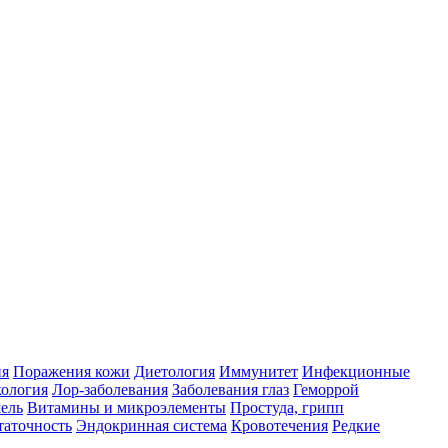
ия
Поражения кожи
Диетология
Иммунитет
Инфекционные
ология
Лор-заболевания
Заболевания глаз
Геморрой
ель
Витамины и микроэлементы
Простуда, грипп
таточность
Эндокринная система
Кровотечения
Редкие