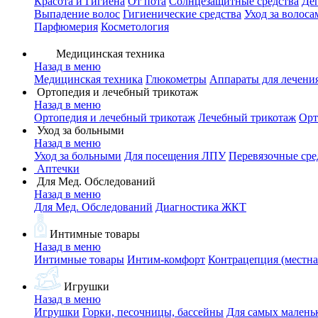
Красота и Гигиена
От пота
Солнцезащитные средства
Де
Выпадение волос
Гигиенические средства
Уход за волоса
Парфюмерия
Косметология
Медицинская техника
Назад в меню
Медицинская техника
Глюкометры
Аппараты для лечени
Ортопедия и лечебный трикотаж
Назад в меню
Ортопедия и лечебный трикотаж
Лечебный трикотаж
Орт
Уход за больными
Назад в меню
Уход за больными
Для посещения ЛПУ
Перевязочные сре
Аптечки
Для Мед. Обследований
Назад в меню
Для Мед. Обследований
Диагностика ЖКТ
Интимные товары
Назад в меню
Интимные товары
Интим-комфорт
Контрацепция (местна
Игрушки
Назад в меню
Игрушки
Горки, песочницы, бассейны
Для самых малень