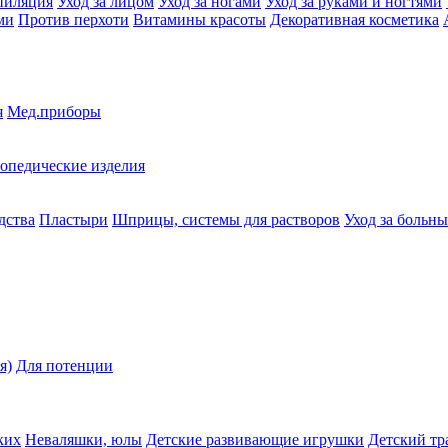
пиляция
Уход за лицом
Уход за ногами
Уход за руками и ногтями
ми
Против перхоти
Витамины красоты
Декоративная косметика
я
Мед.приборы
опедические изделия
дства
Пластыри
Шприцы, системы для растворов
Уход за больн
я)
Для потенции
ких
Неваляшки, юлы
Детские развивающие игрушки
Детский тр