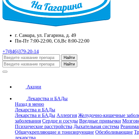
г. Самара, ул. Гагарина, д. 49
Пн-Пт 7:00-22:00, Сб,Вс 8:00-22:00
+7(846)379-20-14
Найти
Найти
Акции
Лекарства и БАДы
Назад в меню
Лекарства и БАДы
Лекарства и БАДы
Аллергия
Желудочно-кишечные забол
заболевания
Сердце и сосуды
Вредные привычки
Мозгов
Психические расстройства
Дыхательная система
Реанима
Общеукрепляющие и тонизирующие
Обезболивающие
Тр
лекарства