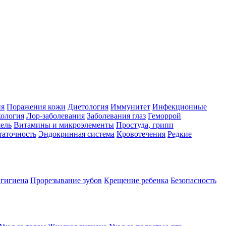
ия
Поражения кожи
Диетология
Иммунитет
Инфекционные
ология
Лор-заболевания
Заболевания глаз
Геморрой
ель
Витамины и микроэлементы
Простуда, грипп
таточность
Эндокринная система
Кровотечения
Редкие
 гигиена
Прорезывание зубов
Крещение ребенка
Безопасность