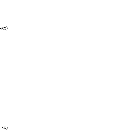
-хх)
-хх)