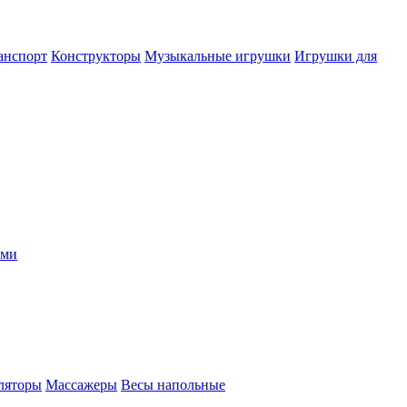
анспорт
Конструкторы
Музыкальные игрушки
Игрушки для
ыми
ляторы
Массажеры
Весы напольные