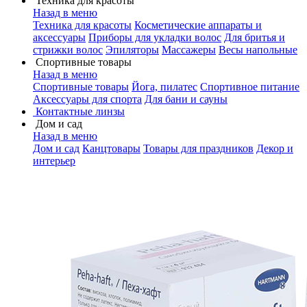
Техника для красоты
Назад в меню
Техника для красоты
Косметические аппараты и
аксессуары
Приборы для укладки волос
Для бритья и
стрижки волос
Эпиляторы
Массажеры
Весы напольные
Спортивные товары
Назад в меню
Спортивные товары
Йога, пилатес
Спортивное питание
Аксессуары для спорта
Для бани и сауны
Контактные линзы
Дом и сад
Назад в меню
Дом и сад
Канцтовары
Товары для праздников
Декор и
интерьер