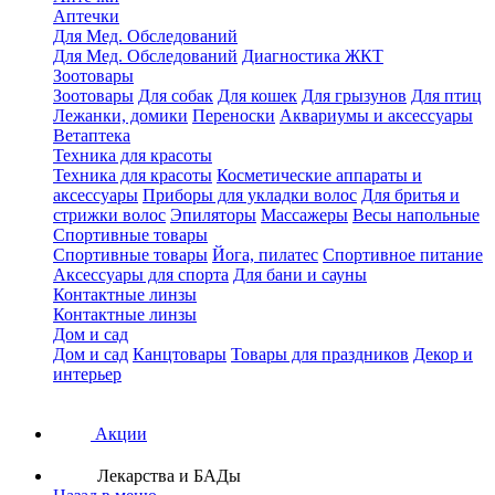
Аптечки
Для Мед. Обследований
Для Мед. Обследований
Диагностика ЖКТ
Зоотовары
Зоотовары
Для собак
Для кошек
Для грызунов
Для птиц
Лежанки, домики
Переноски
Аквариумы и аксессуары
Ветаптека
Техника для красоты
Техника для красоты
Косметические аппараты и
аксессуары
Приборы для укладки волос
Для бритья и
стрижки волос
Эпиляторы
Массажеры
Весы напольные
Спортивные товары
Спортивные товары
Йога, пилатес
Спортивное питание
Аксессуары для спорта
Для бани и сауны
Контактные линзы
Контактные линзы
Дом и сад
Дом и сад
Канцтовары
Товары для праздников
Декор и
интерьер
Акции
Лекарства и БАДы