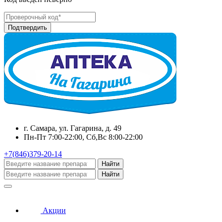
г. Самара, ул. Гагарина, д. 49
Пн-Пт 7:00-22:00, Сб,Вс 8:00-22:00
+7(846)379-20-14
Найти
Найти
Акции