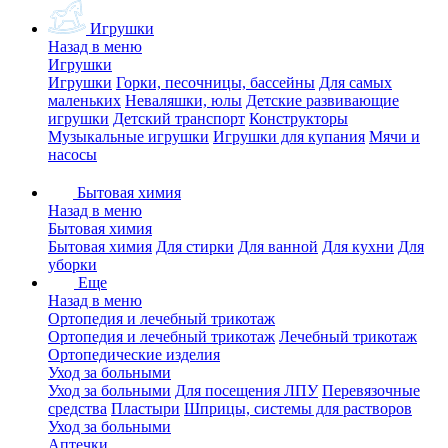
Игрушки
Назад в меню
Игрушки
Игрушки
Горки, песочницы, бассейны
Для самых
маленьких
Неваляшки, юлы
Детские развивающие
игрушки
Детский транспорт
Конструкторы
Музыкальные игрушки
Игрушки для купания
Мячи и
насосы
Бытовая химия
Назад в меню
Бытовая химия
Бытовая химия
Для стирки
Для ванной
Для кухни
Для
уборки
Еще
Назад в меню
Ортопедия и лечебный трикотаж
Ортопедия и лечебный трикотаж
Лечебный трикотаж
Ортопедические изделия
Уход за больными
Уход за больными
Для посещения ЛПУ
Перевязочные
средства
Пластыри
Шприцы, системы для растворов
Уход за больными
Аптечки