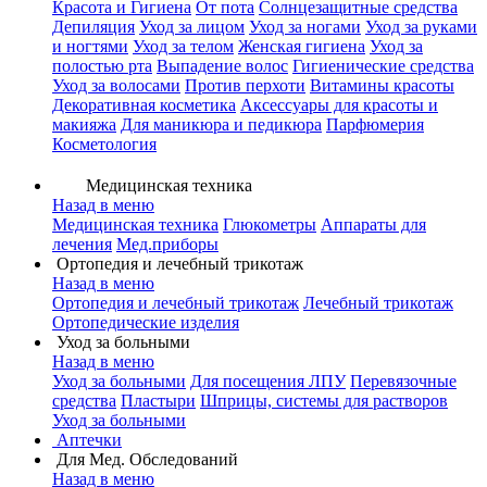
Красота и Гигиена
От пота
Солнцезащитные средства
Депиляция
Уход за лицом
Уход за ногами
Уход за руками
и ногтями
Уход за телом
Женская гигиена
Уход за
полостью рта
Выпадение волос
Гигиенические средства
Уход за волосами
Против перхоти
Витамины красоты
Декоративная косметика
Аксессуары для красоты и
макияжа
Для маникюра и педикюра
Парфюмерия
Косметология
Медицинская техника
Назад в меню
Медицинская техника
Глюкометры
Аппараты для
лечения
Мед.приборы
Ортопедия и лечебный трикотаж
Назад в меню
Ортопедия и лечебный трикотаж
Лечебный трикотаж
Ортопедические изделия
Уход за больными
Назад в меню
Уход за больными
Для посещения ЛПУ
Перевязочные
средства
Пластыри
Шприцы, системы для растворов
Уход за больными
Аптечки
Для Мед. Обследований
Назад в меню