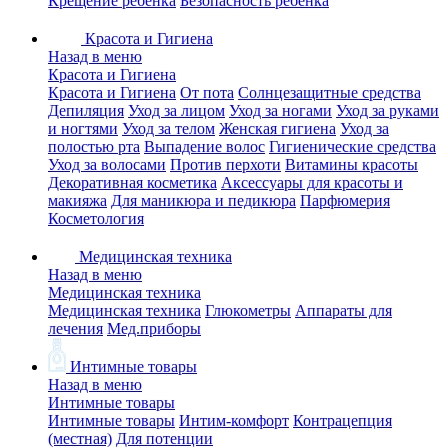
Крещение ребенка
Безопасность ребенка
Красота и Гигиена
Назад в меню
Красота и Гигиена
Красота и Гигиена
От пота
Солнцезащитные средства
Депиляция
Уход за лицом
Уход за ногами
Уход за руками
и ногтями
Уход за телом
Женская гигиена
Уход за
полостью рта
Выпадение волос
Гигиенические средства
Уход за волосами
Против перхоти
Витамины красоты
Декоративная косметика
Аксессуары для красоты и
макияжа
Для маникюра и педикюра
Парфюмерия
Косметология
Медицинская техника
Назад в меню
Медицинская техника
Медицинская техника
Глюкометры
Аппараты для
лечения
Мед.приборы
Интимные товары
Назад в меню
Интимные товары
Интимные товары
Интим-комфорт
Контрацепция
(местная)
Для потенции