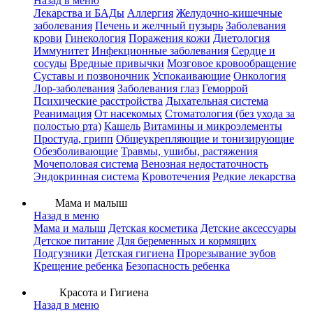
Назад в меню
Лекарства и БАДы
Аллергия
Желудочно-кишечные
заболевания
Печень и желчный пузырь
Заболевания
крови
Гинекология
Поражения кожи
Диетология
Иммунитет
Инфекционные заболевания
Сердце и
сосуды
Вредные привычки
Мозговое кровообращение
Суставы и позвоночник
Успокаивающие
Онкология
Лор-заболевания
Заболевания глаз
Геморрой
Психические расстройства
Дыхательная система
Реанимация
От насекомых
Стоматология (без ухода за
полостью рта)
Кашель
Витамины и микроэлементы
Простуда, грипп
Общеукрепляющие и тонизирующие
Обезболивающие
Травмы, ушибы, растяжения
Мочеполовая система
Венозная недостаточность
Эндокринная система
Кровотечения
Редкие лекарства
Мама и малыш
Назад в меню
Мама и малыш
Детская косметика
Детские аксессуары
Детское питание
Для беременных и кормящих
Подгузники
Детская гигиена
Прорезывание зубов
Крещение ребенка
Безопасность ребенка
Красота и Гигиена
Назад в меню