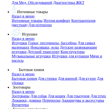
Для Мед. Обследований
Диагностика ЖКТ
Интимные товары
Назад в меню
Интимные товары
Интим-комфорт
Контрацепция
(местная)
Для потенции
Игрушки
Назад в меню
Игрушки
Горки, песочницы, бассейны
Для самых
маленьких
Неваляшки, юлы
Детские развивающие
игрушки
Детский транспорт
Конструкторы
Музыкальные игрушки
Игрушки для купания
Мячи и
насосы
Бытовая химия
Назад в меню
Бытовая химия
Для стирки
Для ванной
Для кухни
Для
уборки
Зоотовары
Назад в меню
Зоотовары
Для собак
Для кошек
Для грызунов
Для птиц
Лежанки, домики
Переноски
Аквариумы и аксессуары
Ветаптека