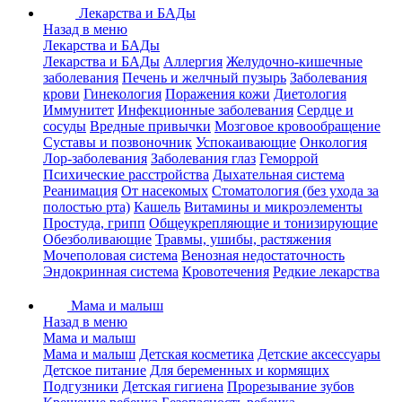
Лекарства и БАДы
Назад в меню
Лекарства и БАДы
Лекарства и БАДы
Аллергия
Желудочно-кишечные
заболевания
Печень и желчный пузырь
Заболевания
крови
Гинекология
Поражения кожи
Диетология
Иммунитет
Инфекционные заболевания
Сердце и
сосуды
Вредные привычки
Мозговое кровообращение
Суставы и позвоночник
Успокаивающие
Онкология
Лор-заболевания
Заболевания глаз
Геморрой
Психические расстройства
Дыхательная система
Реанимация
От насекомых
Стоматология (без ухода за
полостью рта)
Кашель
Витамины и микроэлементы
Простуда, грипп
Общеукрепляющие и тонизирующие
Обезболивающие
Травмы, ушибы, растяжения
Мочеполовая система
Венозная недостаточность
Эндокринная система
Кровотечения
Редкие лекарства
Мама и малыш
Назад в меню
Мама и малыш
Мама и малыш
Детская косметика
Детские аксессуары
Детское питание
Для беременных и кормящих
Подгузники
Детская гигиена
Прорезывание зубов