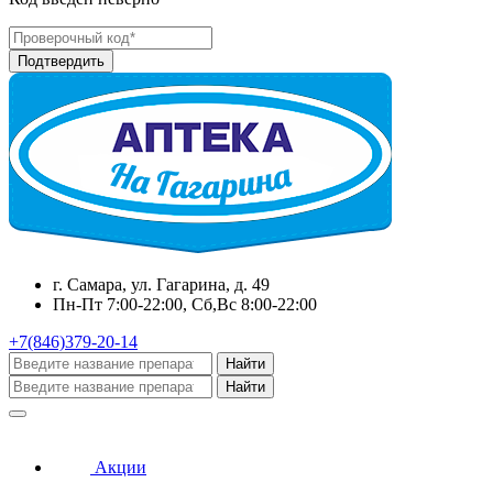
г. Самара, ул. Гагарина, д. 49
Пн-Пт 7:00-22:00, Сб,Вс 8:00-22:00
+7(846)379-20-14
Найти
Найти
Акции