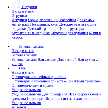
Игрушки
Назад в меню
Игрушки
Игрушки
Горки, песочницы, бассейны
Для самых
маленьких
Неваляшки, юлы
Детские развивающие
игрушки
Детский транспорт
Конструкторы
Музыкальные игрушки
Игрушки для купания
Мячи и
насосы
Бытовая химия
Назад в меню
Бытовая химия
Бытовая химия
Для стирки
Для ванной
Для кухни
Для
уборки
Еще
Назад в меню
Ортопедия и лечебный трикотаж
Ортопедия и лечебный трикотаж
Лечебный трикотаж
Ортопедические изделия
Уход за больными
Уход за больными
Для посещения ЛПУ
Перевязочные
средства
Пластыри
Шприцы, системы для растворов
Уход за больными
Аптечки