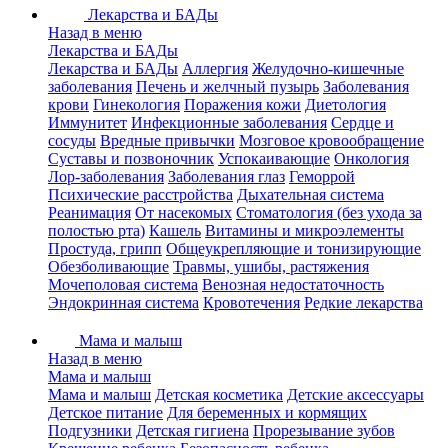
Лекарства и БАДы
Назад в меню
Лекарства и БАДы
Лекарства и БАДы
Аллергия
Желудочно-кишечные
заболевания
Печень и желчный пузырь
Заболевания
крови
Гинекология
Поражения кожи
Диетология
Иммунитет
Инфекционные заболевания
Сердце и
сосуды
Вредные привычки
Мозговое кровообращение
Суставы и позвоночник
Успокаивающие
Онкология
Лор-заболевания
Заболевания глаз
Геморрой
Психические расстройства
Дыхательная система
Реанимация
От насекомых
Стоматология (без ухода за
полостью рта)
Кашель
Витамины и микроэлементы
Простуда, грипп
Общеукрепляющие и тонизирующие
Обезболивающие
Травмы, ушибы, растяжения
Мочеполовая система
Венозная недостаточность
Эндокринная система
Кровотечения
Редкие лекарства
Мама и малыш
Назад в меню
Мама и малыш
Мама и малыш
Детская косметика
Детские аксессуары
Детское питание
Для беременных и кормящих
Подгузники
Детская гигиена
Прорезывание зубов