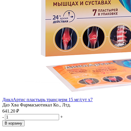
ДиклАртис пластырь трансдерм 15 мг/сут x7
Даэ Хва Фармасьютикал Ко., Лтд.
641.20 ₽
-
+
В корзину