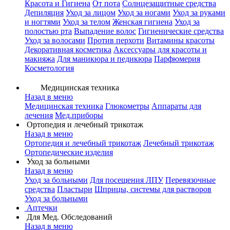
Красота и Гигиена
От пота
Солнцезащитные средства
Депиляция
Уход за лицом
Уход за ногами
Уход за руками
и ногтями
Уход за телом
Женская гигиена
Уход за
полостью рта
Выпадение волос
Гигиенические средства
Уход за волосами
Против перхоти
Витамины красоты
Декоративная косметика
Аксессуары для красоты и
макияжа
Для маникюра и педикюра
Парфюмерия
Косметология
Медицинская техника
Назад в меню
Медицинская техника
Глюкометры
Аппараты для
лечения
Мед.приборы
Ортопедия и лечебный трикотаж
Назад в меню
Ортопедия и лечебный трикотаж
Лечебный трикотаж
Ортопедические изделия
Уход за больными
Назад в меню
Уход за больными
Для посещения ЛПУ
Перевязочные
средства
Пластыри
Шприцы, системы для растворов
Уход за больными
Аптечки
Для Мед. Обследований
Назад в меню