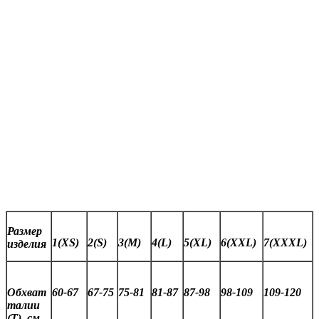
Размер
1(XS)
2(S)
3(M)
4(L)
5(XL)
6(XXL)
7(XXXL)
изделия
Обхват
60-67
67-75
75-81
81-87
87-98
98-109
109-120
талии
(Т), см