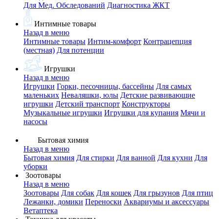
Для Мед. Обследований
Диагностика ЖКТ
Интимные товары
Назад в меню
Интимные товары
Интим-комфорт
Контрацепция
(местная)
Для потенции
Игрушки
Назад в меню
Игрушки
Горки, песочницы, бассейны
Для самых
маленьких
Неваляшки, юлы
Детские развивающие
игрушки
Детский транспорт
Конструкторы
Музыкальные игрушки
Игрушки для купания
Мячи и
насосы
Бытовая химия
Назад в меню
Бытовая химия
Для стирки
Для ванной
Для кухни
Для
уборки
Зоотовары
Назад в меню
Зоотовары
Для собак
Для кошек
Для грызунов
Для птиц
Лежанки, домики
Переноски
Аквариумы и аксессуары
Ветаптека