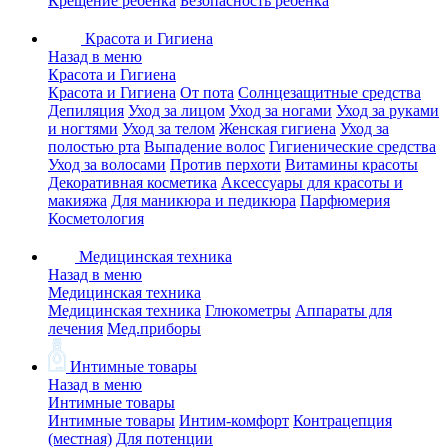
Крещение ребенка
Безопасность ребенка
Красота и Гигиена
Назад в меню
Красота и Гигиена
Красота и Гигиена
От пота
Солнцезащитные средства
Депиляция
Уход за лицом
Уход за ногами
Уход за руками
и ногтями
Уход за телом
Женская гигиена
Уход за
полостью рта
Выпадение волос
Гигиенические средства
Уход за волосами
Против перхоти
Витамины красоты
Декоративная косметика
Аксессуары для красоты и
макияжа
Для маникюра и педикюра
Парфюмерия
Косметология
Медицинская техника
Назад в меню
Медицинская техника
Медицинская техника
Глюкометры
Аппараты для
лечения
Мед.приборы
Интимные товары
Назад в меню
Интимные товары
Интимные товары
Интим-комфорт
Контрацепция
(местная)
Для потенции