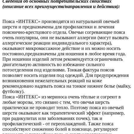
Сведения об основных потребительских свойствах
(описание всех преимуществ/направления и действия):
Пояса «ИНТЕКС» производятся из натуральной овечьей
шерсти и предназначены для профилактики и лечения
пояснично-крестцового отдела. Овечьи согревающие пояса
очень популярны, они не вызывают аллергии (могут вызвать
аллергические реакции индивидуального характера),
оказывают микромассажное действие и их можно носить
постоянно,предназначены для ношения в любое время года.
При ношении изделий летом рекомендуется ограничивать
двигательную активность во избежание сильного
потоотделения под изделиями. Тонкая фактура поясов
позволяет носить изделия под одеждой. Для предупреждения
возникновения нежелательных реакций на коже
рекомендовано надевать пояса на тонкое нижнее белье (майку,
футболку).
Пояса «ИНТЕКС» из мериноса очень тёплые и согреют в
любые морозы, это связано с тем, что овечья шерсть
практически не проводит тепло. Поэтому пояса из овечьей
шерсти оказывают как терапевтический эффект (например,
при радикулитах или заболеваниях почек), так и
профилактический - от переохлаждений. Также пояса
способствуют снижению болей в пояснице, регулируют