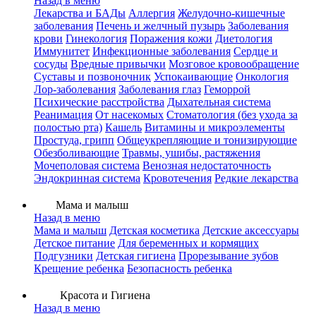
Назад в меню
Лекарства и БАДы
Аллергия
Желудочно-кишечные
заболевания
Печень и желчный пузырь
Заболевания
крови
Гинекология
Поражения кожи
Диетология
Иммунитет
Инфекционные заболевания
Сердце и
сосуды
Вредные привычки
Мозговое кровообращение
Суставы и позвоночник
Успокаивающие
Онкология
Лор-заболевания
Заболевания глаз
Геморрой
Психические расстройства
Дыхательная система
Реанимация
От насекомых
Стоматология (без ухода за
полостью рта)
Кашель
Витамины и микроэлементы
Простуда, грипп
Общеукрепляющие и тонизирующие
Обезболивающие
Травмы, ушибы, растяжения
Мочеполовая система
Венозная недостаточность
Эндокринная система
Кровотечения
Редкие лекарства
Мама и малыш
Назад в меню
Мама и малыш
Детская косметика
Детские аксессуары
Детское питание
Для беременных и кормящих
Подгузники
Детская гигиена
Прорезывание зубов
Крещение ребенка
Безопасность ребенка
Красота и Гигиена
Назад в меню