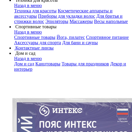
Техника для красоты
Назад в меню
Техника для красоты
Косметические аппараты и
аксессуары
Приборы для укладки волос
Для бритья и
стрижки волос
Эпиляторы
Массажеры
Весы напольные
Спортивные товары
Назад в меню
Спортивные товары
Йога, пилатес
Спортивное питание
Аксессуары для спорта
Для бани и сауны
Контактные линзы
Дом и сад
Назад в меню
Дом и сад
Канцтовары
Товары для праздников
Декор и
интерьер