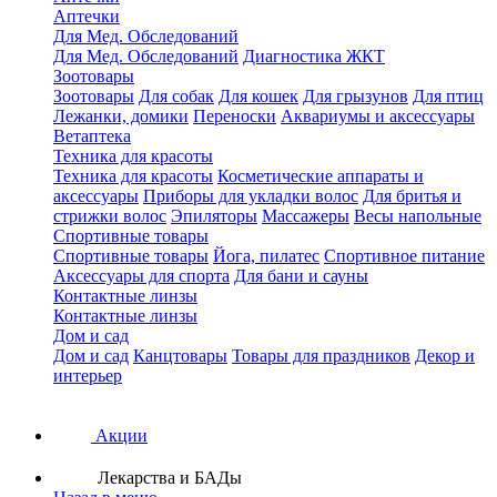
Аптечки
Для Мед. Обследований
Для Мед. Обследований
Диагностика ЖКТ
Зоотовары
Зоотовары
Для собак
Для кошек
Для грызунов
Для птиц
Лежанки, домики
Переноски
Аквариумы и аксессуары
Ветаптека
Техника для красоты
Техника для красоты
Косметические аппараты и
аксессуары
Приборы для укладки волос
Для бритья и
стрижки волос
Эпиляторы
Массажеры
Весы напольные
Спортивные товары
Спортивные товары
Йога, пилатес
Спортивное питание
Аксессуары для спорта
Для бани и сауны
Контактные линзы
Контактные линзы
Дом и сад
Дом и сад
Канцтовары
Товары для праздников
Декор и
интерьер
Акции
Лекарства и БАДы