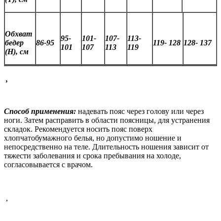
Обхват
95-
101-
107-
113-
бедер
86-95
119- 128
128- 137
101
107
113
119
(Н), см
,
Способ применения:
надевать пояс через голову или через
ноги. Затем расправить в области поясницы, для устранения
складок. Рекомендуется носить пояс поверх
хлопчатобумажного белья, но допустимо ношение и
непосредственно на теле. Длительность ношения зависит от
тяжести заболевания и срока пребывания на холоде,
согласовывается с врачом.
,