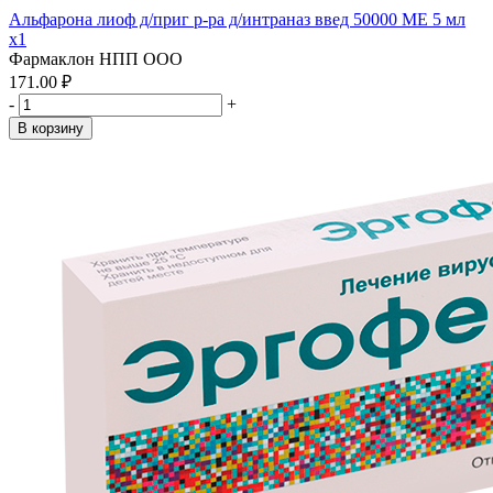
Альфарона лиоф д/приг р-ра д/интраназ введ 50000 МЕ 5 мл
x1
Фармаклон НПП ООО
171.00 ₽
-
+
В корзину