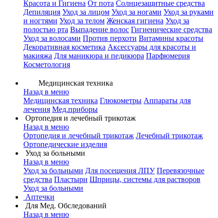
Красота и Гигиена
От пота
Солнцезащитные средства
Депиляция
Уход за лицом
Уход за ногами
Уход за руками
и ногтями
Уход за телом
Женская гигиена
Уход за
полостью рта
Выпадение волос
Гигиенические средства
Уход за волосами
Против перхоти
Витамины красоты
Декоративная косметика
Аксессуары для красоты и
макияжа
Для маникюра и педикюра
Парфюмерия
Косметология
Медицинская техника
Назад в меню
Медицинская техника
Глюкометры
Аппараты для
лечения
Мед.приборы
Ортопедия и лечебный трикотаж
Назад в меню
Ортопедия и лечебный трикотаж
Лечебный трикотаж
Ортопедические изделия
Уход за больными
Назад в меню
Уход за больными
Для посещения ЛПУ
Перевязочные
средства
Пластыри
Шприцы, системы для растворов
Уход за больными
Аптечки
Для Мед. Обследований
Назад в меню