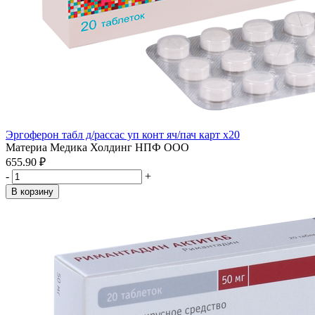
Эргоферон табл д/рассас уп конт яч/пач карт x20
Материа Медика Холдинг НПФ ООО
655.90 ₽
-
+
В корзину