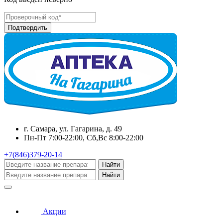
г. Самара, ул. Гагарина, д. 49
Пн-Пт 7:00-22:00, Сб,Вс 8:00-22:00
+7(846)379-20-14
Найти
Найти
Акции