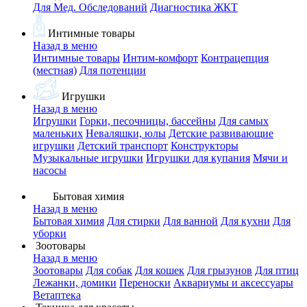
Для Мед. Обследований
Диагностика ЖКТ
Интимные товары
Назад в меню
Интимные товары
Интим-комфорт
Контрацепция
(местная)
Для потенции
Игрушки
Назад в меню
Игрушки
Горки, песочницы, бассейны
Для самых
маленьких
Неваляшки, юлы
Детские развивающие
игрушки
Детский транспорт
Конструкторы
Музыкальные игрушки
Игрушки для купания
Мячи и
насосы
Бытовая химия
Назад в меню
Бытовая химия
Для стирки
Для ванной
Для кухни
Для
уборки
Зоотовары
Назад в меню
Зоотовары
Для собак
Для кошек
Для грызунов
Для птиц
Лежанки, домики
Переноски
Аквариумы и аксессуары
Ветаптека