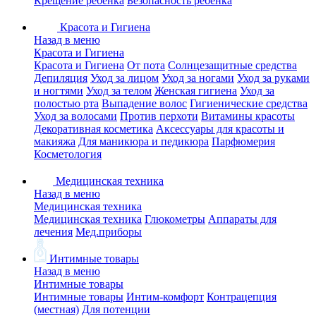
Крещение ребенка
Безопасность ребенка
Красота и Гигиена
Назад в меню
Красота и Гигиена
Красота и Гигиена
От пота
Солнцезащитные средства
Депиляция
Уход за лицом
Уход за ногами
Уход за руками
и ногтями
Уход за телом
Женская гигиена
Уход за
полостью рта
Выпадение волос
Гигиенические средства
Уход за волосами
Против перхоти
Витамины красоты
Декоративная косметика
Аксессуары для красоты и
макияжа
Для маникюра и педикюра
Парфюмерия
Косметология
Медицинская техника
Назад в меню
Медицинская техника
Медицинская техника
Глюкометры
Аппараты для
лечения
Мед.приборы
Интимные товары
Назад в меню
Интимные товары
Интимные товары
Интим-комфорт
Контрацепция
(местная)
Для потенции