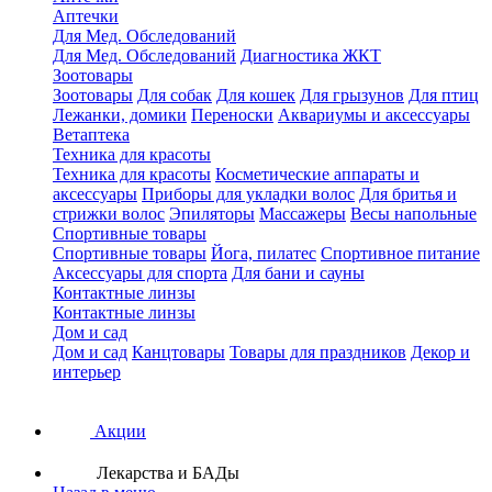
Аптечки
Для Мед. Обследований
Для Мед. Обследований
Диагностика ЖКТ
Зоотовары
Зоотовары
Для собак
Для кошек
Для грызунов
Для птиц
Лежанки, домики
Переноски
Аквариумы и аксессуары
Ветаптека
Техника для красоты
Техника для красоты
Косметические аппараты и
аксессуары
Приборы для укладки волос
Для бритья и
стрижки волос
Эпиляторы
Массажеры
Весы напольные
Спортивные товары
Спортивные товары
Йога, пилатес
Спортивное питание
Аксессуары для спорта
Для бани и сауны
Контактные линзы
Контактные линзы
Дом и сад
Дом и сад
Канцтовары
Товары для праздников
Декор и
интерьер
Акции
Лекарства и БАДы