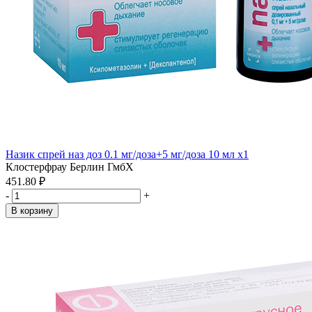
Назик спрей наз доз 0.1 мг/доза+5 мг/доза 10 мл x1
Клостерфрау Берлин ГмбХ
451.80 ₽
-
+
В корзину