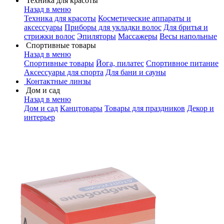
Техника для красоты
Назад в меню
Техника для красоты
Косметические аппараты и
аксессуары
Приборы для укладки волос
Для бритья и
стрижки волос
Эпиляторы
Массажеры
Весы напольные
Спортивные товары
Назад в меню
Спортивные товары
Йога, пилатес
Спортивное питание
Аксессуары для спорта
Для бани и сауны
Контактные линзы
Дом и сад
Назад в меню
Дом и сад
Канцтовары
Товары для праздников
Декор и
интерьер