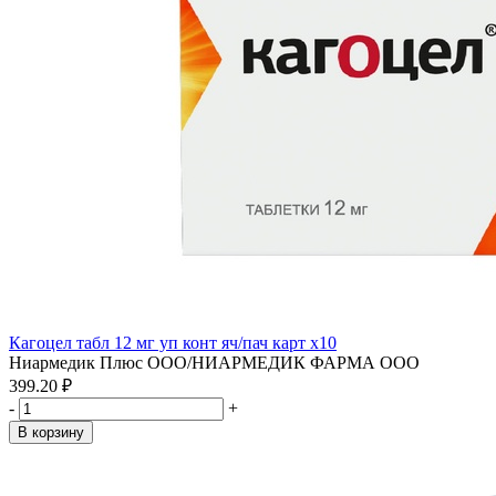
Кагоцел табл 12 мг уп конт яч/пач карт x10
Ниармедик Плюс ООО/НИАРМЕДИК ФАРМА ООО
399.20 ₽
-
+
В корзину