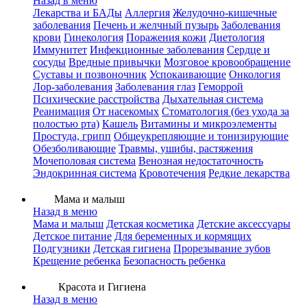
Назад в меню
Лекарства и БАДы
Аллергия
Желудочно-кишечные
заболевания
Печень и желчный пузырь
Заболевания
крови
Гинекология
Поражения кожи
Диетология
Иммунитет
Инфекционные заболевания
Сердце и
сосуды
Вредные привычки
Мозговое кровообращение
Суставы и позвоночник
Успокаивающие
Онкология
Лор-заболевания
Заболевания глаз
Геморрой
Психические расстройства
Дыхательная система
Реанимация
От насекомых
Стоматология (без ухода за
полостью рта)
Кашель
Витамины и микроэлементы
Простуда, грипп
Общеукрепляющие и тонизирующие
Обезболивающие
Травмы, ушибы, растяжения
Мочеполовая система
Венозная недостаточность
Эндокринная система
Кровотечения
Редкие лекарства
Мама и малыш
Назад в меню
Мама и малыш
Детская косметика
Детские аксессуары
Детское питание
Для беременных и кормящих
Подгузники
Детская гигиена
Прорезывание зубов
Крещение ребенка
Безопасность ребенка
Красота и Гигиена
Назад в меню