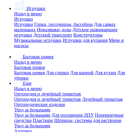
Игрушки
Назад в меню
Игрушки
Игрушки
Горки, песочницы, бассейны
Для самых
маленьких
Неваляшки, юлы
Детские развивающие
игрушки
Детский транспорт
Конструкторы
Музыкальные игрушки
Игрушки для купания
Мячи и
насосы
Бытовая химия
Назад в меню
Бытовая химия
Бытовая химия
Для стирки
Для ванной
Для кухни
Для
уборки
Еще
Назад в меню
Ортопедия и лечебный трикотаж
Ортопедия и лечебный трикотаж
Лечебный трикотаж
Ортопедические изделия
Уход за больными
Уход за больными
Для посещения ЛПУ
Перевязочные
средства
Пластыри
Шприцы, системы для растворов
Уход за больными
Аптечки