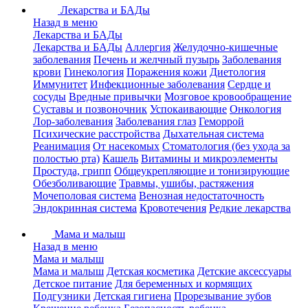
Лекарства и БАДы
Назад в меню
Лекарства и БАДы
Лекарства и БАДы
Аллергия
Желудочно-кишечные
заболевания
Печень и желчный пузырь
Заболевания
крови
Гинекология
Поражения кожи
Диетология
Иммунитет
Инфекционные заболевания
Сердце и
сосуды
Вредные привычки
Мозговое кровообращение
Суставы и позвоночник
Успокаивающие
Онкология
Лор-заболевания
Заболевания глаз
Геморрой
Психические расстройства
Дыхательная система
Реанимация
От насекомых
Стоматология (без ухода за
полостью рта)
Кашель
Витамины и микроэлементы
Простуда, грипп
Общеукрепляющие и тонизирующие
Обезболивающие
Травмы, ушибы, растяжения
Мочеполовая система
Венозная недостаточность
Эндокринная система
Кровотечения
Редкие лекарства
Мама и малыш
Назад в меню
Мама и малыш
Мама и малыш
Детская косметика
Детские аксессуары
Детское питание
Для беременных и кормящих
Подгузники
Детская гигиена
Прорезывание зубов