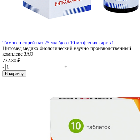
Тимоген спрей наз 25 мкг/доза 10 мл фл/пач карт x1
Цитомед медико-биологический научно-производственный
комплекс ЗАО
732.80 ₽
-
+
В корзину