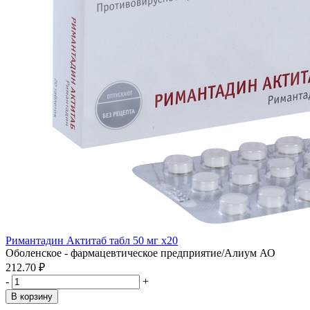
Римантадин Актитаб табл 50 мг x20
Оболенское - фармацевтическое предприятие/Алиум АО
212.70 ₽
-
+
В корзину