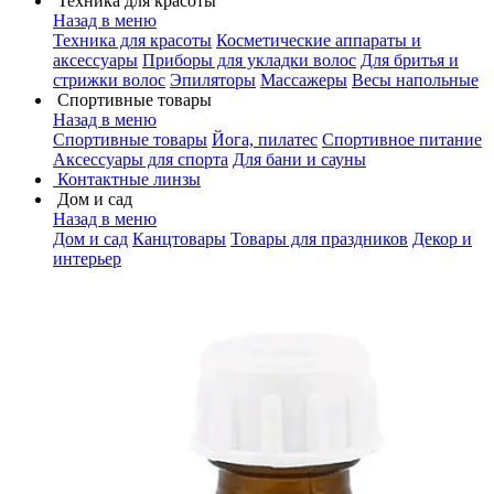
Техника для красоты
Назад в меню
Техника для красоты
Косметические аппараты и
аксессуары
Приборы для укладки волос
Для бритья и
стрижки волос
Эпиляторы
Массажеры
Весы напольные
Спортивные товары
Назад в меню
Спортивные товары
Йога, пилатес
Спортивное питание
Аксессуары для спорта
Для бани и сауны
Контактные линзы
Дом и сад
Назад в меню
Дом и сад
Канцтовары
Товары для праздников
Декор и
интерьер