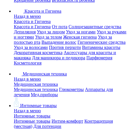
Крещение ребенка
Безопасность ребенка
Красота и Гигиена
Назад в меню
Красота и Гигиена
Красота и Гигиена
От пота
Солнцезащитные средства
Депиляция
Уход за лицом
Уход за ногами
Уход за руками
и ногтями
Уход за телом
Женская гигиена
Уход за
полостью рта
Выпадение волос
Гигиенические средства
Уход за волосами
Против перхоти
Витамины красоты
Декоративная косметика
Аксессуары для красоты и
макияжа
Для маникюра и педикюра
Парфюмерия
Косметология
Медицинская техника
Назад в меню
Медицинская техника
Медицинская техника
Глюкометры
Аппараты для
лечения
Мед.приборы
Интимные товары
Назад в меню
Интимные товары
Интимные товары
Интим-комфорт
Контрацепция
(местная)
Для потенции