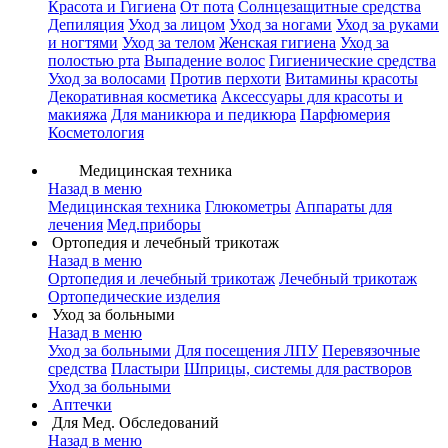
Красота и Гигиена
От пота
Солнцезащитные средства
Депиляция
Уход за лицом
Уход за ногами
Уход за руками
и ногтями
Уход за телом
Женская гигиена
Уход за
полостью рта
Выпадение волос
Гигиенические средства
Уход за волосами
Против перхоти
Витамины красоты
Декоративная косметика
Аксессуары для красоты и
макияжа
Для маникюра и педикюра
Парфюмерия
Косметология
Медицинская техника
Назад в меню
Медицинская техника
Глюкометры
Аппараты для
лечения
Мед.приборы
Ортопедия и лечебный трикотаж
Назад в меню
Ортопедия и лечебный трикотаж
Лечебный трикотаж
Ортопедические изделия
Уход за больными
Назад в меню
Уход за больными
Для посещения ЛПУ
Перевязочные
средства
Пластыри
Шприцы, системы для растворов
Уход за больными
Аптечки
Для Мед. Обследований
Назад в меню