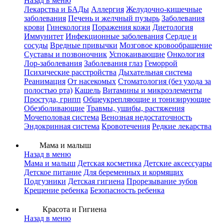
Назад в меню
Лекарства и БАДы
Аллергия
Желудочно-кишечные
заболевания
Печень и желчный пузырь
Заболевания
крови
Гинекология
Поражения кожи
Диетология
Иммунитет
Инфекционные заболевания
Сердце и
сосуды
Вредные привычки
Мозговое кровообращение
Суставы и позвоночник
Успокаивающие
Онкология
Лор-заболевания
Заболевания глаз
Геморрой
Психические расстройства
Дыхательная система
Реанимация
От насекомых
Стоматология (без ухода за
полостью рта)
Кашель
Витамины и микроэлементы
Простуда, грипп
Общеукрепляющие и тонизирующие
Обезболивающие
Травмы, ушибы, растяжения
Мочеполовая система
Венозная недостаточность
Эндокринная система
Кровотечения
Редкие лекарства
Мама и малыш
Назад в меню
Мама и малыш
Детская косметика
Детские аксессуары
Детское питание
Для беременных и кормящих
Подгузники
Детская гигиена
Прорезывание зубов
Крещение ребенка
Безопасность ребенка
Красота и Гигиена
Назад в меню