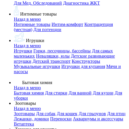
Для Мед. Обследований
Диагностика ЖКТ
Интимные товары
Назад в меню
Интимные товары
Интим-комфорт
Контрацепция
(местная)
Для потенции
Игрушки
Назад в меню
Игрушки
Горки, песочницы, бассейны
Для самых
маленьких
Неваляшки, юлы
Детские развивающие
игрушки
Детский транспорт
Конструкторы
Музыкальные игрушки
Игрушки для купания
Мячи и
насосы
Бытовая химия
Назад в меню
Бытовая химия
Для стирки
Для ванной
Для кухни
Для
уборки
Зоотовары
Назад в меню
Зоотовары
Для собак
Для кошек
Для грызунов
Для птиц
Лежанки, домики
Переноски
Аквариумы и аксессуары
Ветаптека