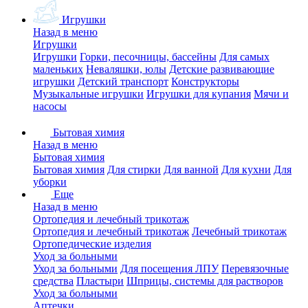
Игрушки
Назад в меню
Игрушки
Игрушки
Горки, песочницы, бассейны
Для самых
маленьких
Неваляшки, юлы
Детские развивающие
игрушки
Детский транспорт
Конструкторы
Музыкальные игрушки
Игрушки для купания
Мячи и
насосы
Бытовая химия
Назад в меню
Бытовая химия
Бытовая химия
Для стирки
Для ванной
Для кухни
Для
уборки
Еще
Назад в меню
Ортопедия и лечебный трикотаж
Ортопедия и лечебный трикотаж
Лечебный трикотаж
Ортопедические изделия
Уход за больными
Уход за больными
Для посещения ЛПУ
Перевязочные
средства
Пластыри
Шприцы, системы для растворов
Уход за больными
Аптечки