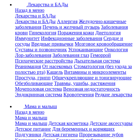
Лекарства и БАДы
Назад в меню
Лекарства и БАДы
Лекарства и БАДы
Аллергия
Желудочно-кишечные
заболевания
Печень и желчный пузырь
Заболевания
крови
Гинекология
Поражения кожи
Диетология
Иммунитет
Инфекционные заболевания
Сердце и
сосуды
Вредные привычки
Мозговое кровообращение
Суставы и позвоночник
Успокаивающие
Онкология
Лор-заболевания
Заболевания глаз
Геморрой
Психические расстройства
Дыхательная система
Реанимация
От насекомых
Стоматология (без ухода за
полостью рта)
Кашель
Витамины и микроэлементы
Простуда, грипп
Общеукрепляющие и тонизирующие
Обезболивающие
Травмы, ушибы, растяжения
Мочеполовая система
Венозная недостаточность
Эндокринная система
Кровотечения
Редкие лекарства
Мама и малыш
Назад в меню
Мама и малыш
Мама и малыш
Детская косметика
Детские аксессуары
Детское питание
Для беременных и кормящих
Подгузники
Детская гигиена
Прорезывание зубов