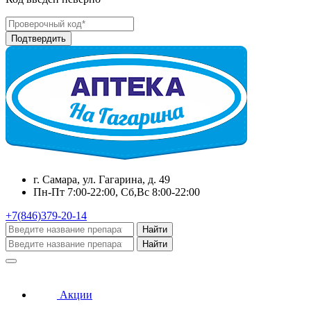
г. Самара, ул. Гагарина, д. 49
Пн-Пт 7:00-22:00, Сб,Вс 8:00-22:00
+7(846)379-20-14
Найти
Найти
Акции