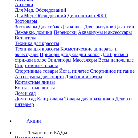
Аптечки
Для Мед. Обследований
Для Мед. Обследований
Диагностика ЖКТ
Зоотовары
Зоотовары
Для собак
Для кошек
Для грызунов
Для птиц
Лежанки, домики
Переноски
Аквариумы и аксессуары
Ветаптека
Техника для красоты
Техника для красоты
Косметические аппараты и
аксессуары
Приборы для укладки волос
Для бритья и
стрижки волос
Эпиляторы
Массажеры
Весы напольные
Спортивные товары
Спортивные товары
Йога, пилатес
Спортивное питание
Аксессуары для спорта
Для бани и сауны
Контактные линзы
Контактные линзы
Дом и сад
Дом и сад
Канцтовары
Товары для праздников
Декор и
интерьер
Акции
Лекарства и БАДы