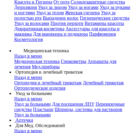
Красота и Гигиена
От пота
Солнцезащитные средства
Депиляция
Уход за лицом
Уход за ногами
Уход за руками
и ногтями
Уход за телом
Женская гигиена
Уход за
полостью рта
Выпадение волос
Гигиенические средства
Уход за волосами
Против перхоти
Витамины красоты
Декоративная косметика
Аксессуары для красоты и
макияжа
Для маникюра и педикюра
Парфюмерия
Косметология
Медицинская техника
Назад в меню
Медицинская техника
Глюкометры
Аппараты для
лечения
Мед.приборы
Ортопедия и лечебный трикотаж
Назад в меню
Ортопедия и лечебный трикотаж
Лечебный трикотаж
Ортопедические изделия
Уход за больными
Назад в меню
Уход за больными
Для посещения ЛПУ
Перевязочные
средства
Пластыри
Шприцы, системы для растворов
Уход за больными
Аптечки
Для Мед. Обследований
Назад в меню