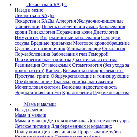
Лекарства и БАДы
Назад в меню
Лекарства и БАДы
Лекарства и БАДы
Аллергия
Желудочно-кишечные
заболевания
Печень и желчный пузырь
Заболевания
крови
Гинекология
Поражения кожи
Диетология
Иммунитет
Инфекционные заболевания
Сердце и
сосуды
Вредные привычки
Мозговое кровообращение
Суставы и позвоночник
Успокаивающие
Онкология
Лор-заболевания
Заболевания глаз
Геморрой
Психические расстройства
Дыхательная система
Реанимация
От насекомых
Стоматология (без ухода за
полостью рта)
Кашель
Витамины и микроэлементы
Простуда, грипп
Общеукрепляющие и тонизирующие
Обезболивающие
Травмы, ушибы, растяжения
Мочеполовая система
Венозная недостаточность
Эндокринная система
Кровотечения
Редкие лекарства
Мама и малыш
Назад в меню
Мама и малыш
Мама и малыш
Детская косметика
Детские аксессуары
Детское питание
Для беременных и кормящих
Подгузники
Детская гигиена
Прорезывание зубов