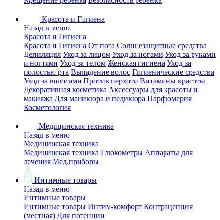
Крещение ребенка
Безопасность ребенка
Красота и Гигиена
Назад в меню
Красота и Гигиена
Красота и Гигиена
От пота
Солнцезащитные средства
Депиляция
Уход за лицом
Уход за ногами
Уход за руками
и ногтями
Уход за телом
Женская гигиена
Уход за
полостью рта
Выпадение волос
Гигиенические средства
Уход за волосами
Против перхоти
Витамины красоты
Декоративная косметика
Аксессуары для красоты и
макияжа
Для маникюра и педикюра
Парфюмерия
Косметология
Медицинская техника
Назад в меню
Медицинская техника
Медицинская техника
Глюкометры
Аппараты для
лечения
Мед.приборы
Интимные товары
Назад в меню
Интимные товары
Интимные товары
Интим-комфорт
Контрацепция
(местная)
Для потенции