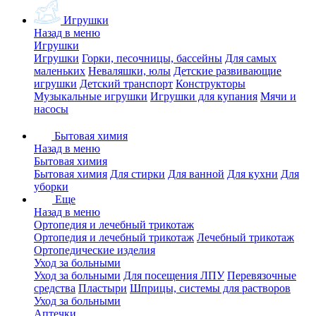
Игрушки
Назад в меню
Игрушки
Игрушки
Горки, песочницы, бассейны
Для самых
маленьких
Неваляшки, юлы
Детские развивающие
игрушки
Детский транспорт
Конструкторы
Музыкальные игрушки
Игрушки для купания
Мячи и
насосы
Бытовая химия
Назад в меню
Бытовая химия
Бытовая химия
Для стирки
Для ванной
Для кухни
Для
уборки
Еще
Назад в меню
Ортопедия и лечебный трикотаж
Ортопедия и лечебный трикотаж
Лечебный трикотаж
Ортопедические изделия
Уход за больными
Уход за больными
Для посещения ЛПУ
Перевязочные
средства
Пластыри
Шприцы, системы для растворов
Уход за больными
Аптечки