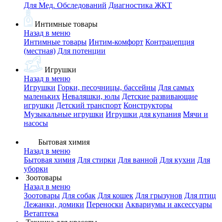
Для Мед. Обследований
Диагностика ЖКТ
Интимные товары
Назад в меню
Интимные товары
Интим-комфорт
Контрацепция
(местная)
Для потенции
Игрушки
Назад в меню
Игрушки
Горки, песочницы, бассейны
Для самых
маленьких
Неваляшки, юлы
Детские развивающие
игрушки
Детский транспорт
Конструкторы
Музыкальные игрушки
Игрушки для купания
Мячи и
насосы
Бытовая химия
Назад в меню
Бытовая химия
Для стирки
Для ванной
Для кухни
Для
уборки
Зоотовары
Назад в меню
Зоотовары
Для собак
Для кошек
Для грызунов
Для птиц
Лежанки, домики
Переноски
Аквариумы и аксессуары
Ветаптека