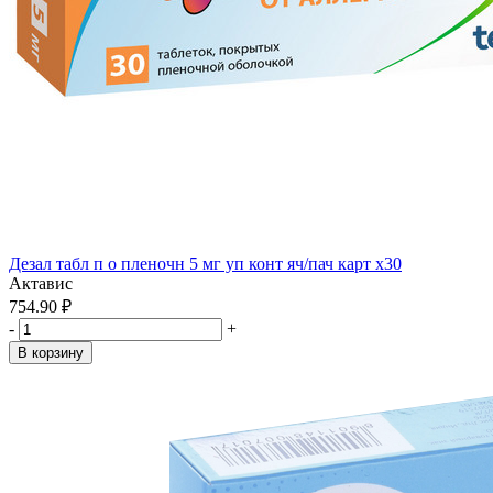
Дезал табл п о пленочн 5 мг уп конт яч/пач карт x30
Актавис
754.90 ₽
-
+
В корзину