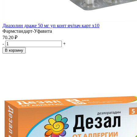
Диазолин драже 50 мг уп конт яч/пач карт x10
Фармстандарт-Уфавита
70.20 ₽
-
+
В корзину