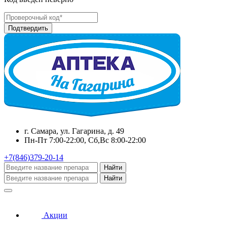
г. Самара, ул. Гагарина, д. 49
Пн-Пт 7:00-22:00, Сб,Вс 8:00-22:00
+7(846)379-20-14
Найти
Найти
Акции