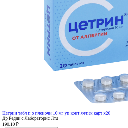
Цетрин табл п о пленочн 10 мг уп конт яч/пач карт x20
Др Редди'с Лабораторис Лтд
190.10 ₽