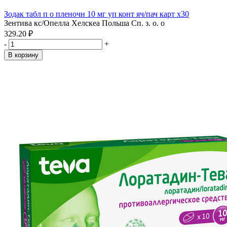
Зодак табл п о пленочн 10 мг уп конт яч/пач карт x30
Зентива кс/Опелла Хелскеа Польша Сп. з. о. о
329.20 ₽
-
+
В корзину