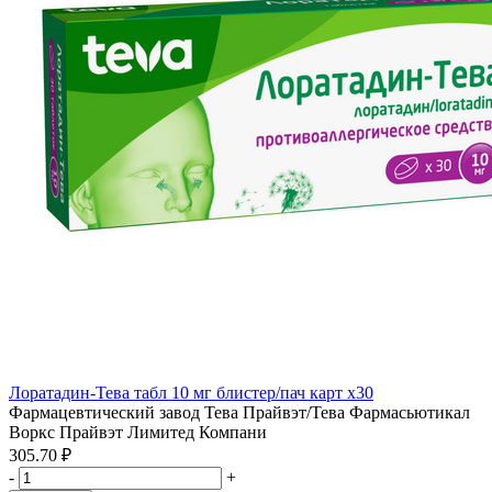
Лоратадин-Тева табл 10 мг блистер/пач карт x30
Фармацевтический завод Тева Прайвэт/Тева Фармасьютикал
Воркс Прайвэт Лимитед Компани
305.70 ₽
-
+