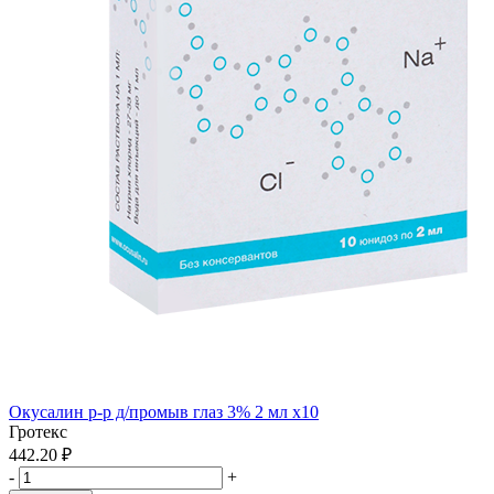
Окусалин р-р д/промыв глаз 3% 2 мл x10
Гротекс
442.20 ₽
-
+