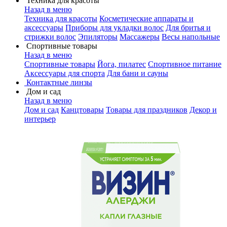
Техника для красоты
Назад в меню
Техника для красоты
Косметические аппараты и
аксессуары
Приборы для укладки волос
Для бритья и
стрижки волос
Эпиляторы
Массажеры
Весы напольные
Спортивные товары
Назад в меню
Спортивные товары
Йога, пилатес
Спортивное питание
Аксессуары для спорта
Для бани и сауны
Контактные линзы
Дом и сад
Назад в меню
Дом и сад
Канцтовары
Товары для праздников
Декор и
интерьер