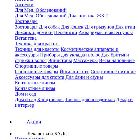
Аптечки
Для Мед. Обследований
Для Мед. Обследований
Диагностика ЖКТ
Зоотовары
Зоотовары
Для собак
Для кошек
Для грызунов
Для птиц
Лежанки, домики
Переноски
Аквариумы и аксессуары
Ветаптека
Техника для красоты
Техника для красоты
Косметические аппараты и
аксессуары
Приборы для укладки волос
Для бритья и
стрижки волос
Эпиляторы
Массажеры
Весы напольные
Спортивные товары
Спортивные товары
Йога, пилатес
Спортивное питание
Аксессуары для спорта
Для бани и сауны
Контактные линзы
Контактные линзы
Дом и сад
Дом и сад
Канцтовары
Товары для праздников
Декор и
интерьер
Акции
Лекарства и БАДы