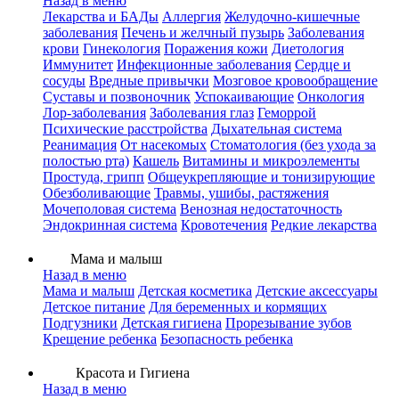
Назад в меню
Лекарства и БАДы
Аллергия
Желудочно-кишечные
заболевания
Печень и желчный пузырь
Заболевания
крови
Гинекология
Поражения кожи
Диетология
Иммунитет
Инфекционные заболевания
Сердце и
сосуды
Вредные привычки
Мозговое кровообращение
Суставы и позвоночник
Успокаивающие
Онкология
Лор-заболевания
Заболевания глаз
Геморрой
Психические расстройства
Дыхательная система
Реанимация
От насекомых
Стоматология (без ухода за
полостью рта)
Кашель
Витамины и микроэлементы
Простуда, грипп
Общеукрепляющие и тонизирующие
Обезболивающие
Травмы, ушибы, растяжения
Мочеполовая система
Венозная недостаточность
Эндокринная система
Кровотечения
Редкие лекарства
Мама и малыш
Назад в меню
Мама и малыш
Детская косметика
Детские аксессуары
Детское питание
Для беременных и кормящих
Подгузники
Детская гигиена
Прорезывание зубов
Крещение ребенка
Безопасность ребенка
Красота и Гигиена
Назад в меню