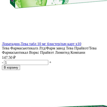
Лоратадин-Тева табл 10 мг блистер/пач карт x10
Тева Фармасьютикалз Лтд/Фарм завод Тева Прайвэт/Тева
Фармасьютикал Воркс Прайвэт Лимитед Компани
147.50 ₽
-
+
В корзину