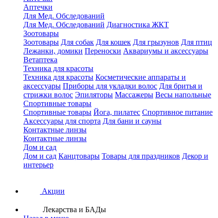
Аптечки
Для Мед. Обследований
Для Мед. Обследований
Диагностика ЖКТ
Зоотовары
Зоотовары
Для собак
Для кошек
Для грызунов
Для птиц
Лежанки, домики
Переноски
Аквариумы и аксессуары
Ветаптека
Техника для красоты
Техника для красоты
Косметические аппараты и
аксессуары
Приборы для укладки волос
Для бритья и
стрижки волос
Эпиляторы
Массажеры
Весы напольные
Спортивные товары
Спортивные товары
Йога, пилатес
Спортивное питание
Аксессуары для спорта
Для бани и сауны
Контактные линзы
Контактные линзы
Дом и сад
Дом и сад
Канцтовары
Товары для праздников
Декор и
интерьер
Акции
Лекарства и БАДы