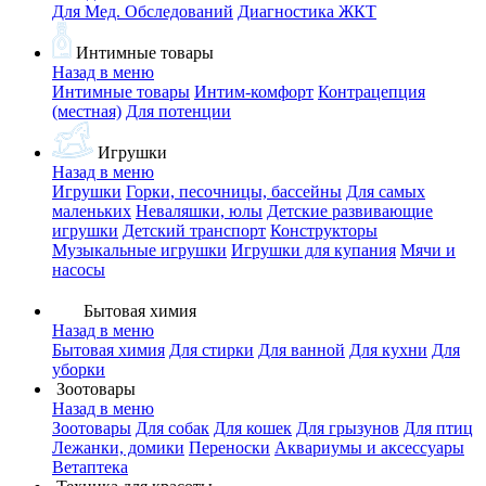
Для Мед. Обследований
Диагностика ЖКТ
Интимные товары
Назад в меню
Интимные товары
Интим-комфорт
Контрацепция
(местная)
Для потенции
Игрушки
Назад в меню
Игрушки
Горки, песочницы, бассейны
Для самых
маленьких
Неваляшки, юлы
Детские развивающие
игрушки
Детский транспорт
Конструкторы
Музыкальные игрушки
Игрушки для купания
Мячи и
насосы
Бытовая химия
Назад в меню
Бытовая химия
Для стирки
Для ванной
Для кухни
Для
уборки
Зоотовары
Назад в меню
Зоотовары
Для собак
Для кошек
Для грызунов
Для птиц
Лежанки, домики
Переноски
Аквариумы и аксессуары
Ветаптека