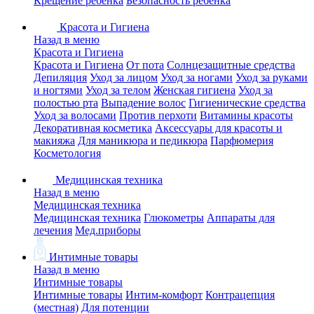
Крещение ребенка
Безопасность ребенка
Красота и Гигиена
Назад в меню
Красота и Гигиена
Красота и Гигиена
От пота
Солнцезащитные средства
Депиляция
Уход за лицом
Уход за ногами
Уход за руками
и ногтями
Уход за телом
Женская гигиена
Уход за
полостью рта
Выпадение волос
Гигиенические средства
Уход за волосами
Против перхоти
Витамины красоты
Декоративная косметика
Аксессуары для красоты и
макияжа
Для маникюра и педикюра
Парфюмерия
Косметология
Медицинская техника
Назад в меню
Медицинская техника
Медицинская техника
Глюкометры
Аппараты для
лечения
Мед.приборы
Интимные товары
Назад в меню
Интимные товары
Интимные товары
Интим-комфорт
Контрацепция
(местная)
Для потенции