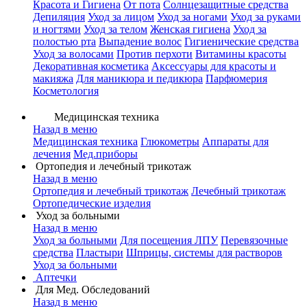
Красота и Гигиена
От пота
Солнцезащитные средства
Депиляция
Уход за лицом
Уход за ногами
Уход за руками
и ногтями
Уход за телом
Женская гигиена
Уход за
полостью рта
Выпадение волос
Гигиенические средства
Уход за волосами
Против перхоти
Витамины красоты
Декоративная косметика
Аксессуары для красоты и
макияжа
Для маникюра и педикюра
Парфюмерия
Косметология
Медицинская техника
Назад в меню
Медицинская техника
Глюкометры
Аппараты для
лечения
Мед.приборы
Ортопедия и лечебный трикотаж
Назад в меню
Ортопедия и лечебный трикотаж
Лечебный трикотаж
Ортопедические изделия
Уход за больными
Назад в меню
Уход за больными
Для посещения ЛПУ
Перевязочные
средства
Пластыри
Шприцы, системы для растворов
Уход за больными
Аптечки
Для Мед. Обследований
Назад в меню