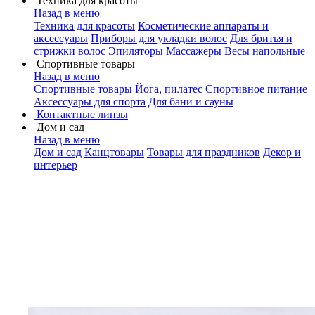
Техника для красоты
Назад в меню
Техника для красоты
Косметические аппараты и
аксессуары
Приборы для укладки волос
Для бритья и
стрижки волос
Эпиляторы
Массажеры
Весы напольные
Спортивные товары
Назад в меню
Спортивные товары
Йога, пилатес
Спортивное питание
Аксессуары для спорта
Для бани и сауны
Контактные линзы
Дом и сад
Назад в меню
Дом и сад
Канцтовары
Товары для праздников
Декор и
интерьер