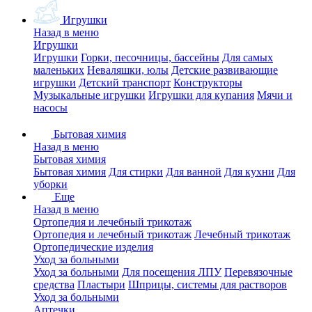
Игрушки
Назад в меню
Игрушки
Игрушки
Горки, песочницы, бассейны
Для самых
маленьких
Неваляшки, юлы
Детские развивающие
игрушки
Детский транспорт
Конструкторы
Музыкальные игрушки
Игрушки для купания
Мячи и
насосы
Бытовая химия
Назад в меню
Бытовая химия
Бытовая химия
Для стирки
Для ванной
Для кухни
Для
уборки
Еще
Назад в меню
Ортопедия и лечебный трикотаж
Ортопедия и лечебный трикотаж
Лечебный трикотаж
Ортопедические изделия
Уход за больными
Уход за больными
Для посещения ЛПУ
Перевязочные
средства
Пластыри
Шприцы, системы для растворов
Уход за больными
Аптечки