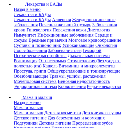
Лекарства и БАДы
Назад в меню
Лекарства и БАДы
Лекарства и БАДы
Аллергия
Желудочно-кишечные
заболевания
Печень и желчный пузырь
Заболевания
крови
Гинекология
Поражения кожи
Диетология
Иммунитет
Инфекционные заболевания
Сердце и
сосуды
Вредные привычки
Мозговое кровообращение
Суставы и позвоночник
Успокаивающие
Онкология
Лор-заболевания
Заболевания глаз
Геморрой
Психические расстройства
Дыхательная система
Реанимация
От насекомых
Стоматология (без ухода за
полостью рта)
Кашель
Витамины и микроэлементы
Простуда, грипп
Общеукрепляющие и тонизирующие
Обезболивающие
Травмы, ушибы, растяжения
Мочеполовая система
Венозная недостаточность
Эндокринная система
Кровотечения
Редкие лекарства
Мама и малыш
Назад в меню
Мама и малыш
Мама и малыш
Детская косметика
Детские аксессуары
Детское питание
Для беременных и кормящих
Подгузники
Детская гигиена
Прорезывание зубов