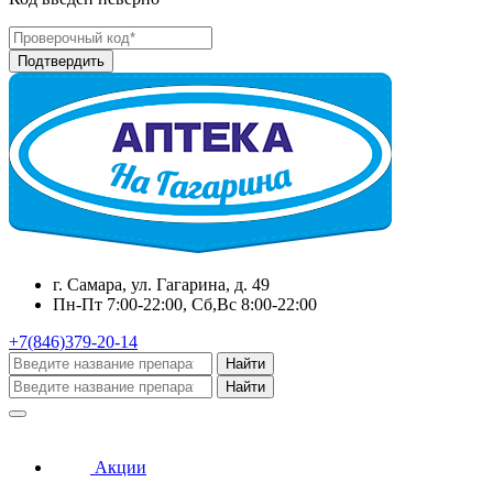
г. Самара, ул. Гагарина, д. 49
Пн-Пт 7:00-22:00, Сб,Вс 8:00-22:00
+7(846)379-20-14
Найти
Найти
Акции