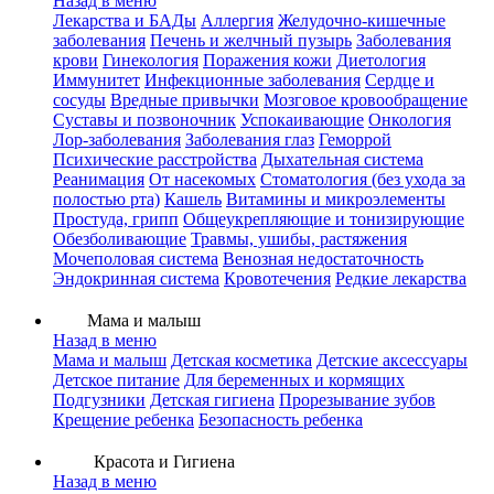
Назад в меню
Лекарства и БАДы
Аллергия
Желудочно-кишечные
заболевания
Печень и желчный пузырь
Заболевания
крови
Гинекология
Поражения кожи
Диетология
Иммунитет
Инфекционные заболевания
Сердце и
сосуды
Вредные привычки
Мозговое кровообращение
Суставы и позвоночник
Успокаивающие
Онкология
Лор-заболевания
Заболевания глаз
Геморрой
Психические расстройства
Дыхательная система
Реанимация
От насекомых
Стоматология (без ухода за
полостью рта)
Кашель
Витамины и микроэлементы
Простуда, грипп
Общеукрепляющие и тонизирующие
Обезболивающие
Травмы, ушибы, растяжения
Мочеполовая система
Венозная недостаточность
Эндокринная система
Кровотечения
Редкие лекарства
Мама и малыш
Назад в меню
Мама и малыш
Детская косметика
Детские аксессуары
Детское питание
Для беременных и кормящих
Подгузники
Детская гигиена
Прорезывание зубов
Крещение ребенка
Безопасность ребенка
Красота и Гигиена
Назад в меню