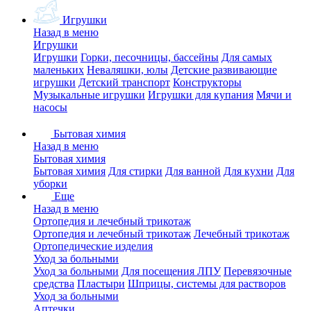
Игрушки
Назад в меню
Игрушки
Игрушки
Горки, песочницы, бассейны
Для самых
маленьких
Неваляшки, юлы
Детские развивающие
игрушки
Детский транспорт
Конструкторы
Музыкальные игрушки
Игрушки для купания
Мячи и
насосы
Бытовая химия
Назад в меню
Бытовая химия
Бытовая химия
Для стирки
Для ванной
Для кухни
Для
уборки
Еще
Назад в меню
Ортопедия и лечебный трикотаж
Ортопедия и лечебный трикотаж
Лечебный трикотаж
Ортопедические изделия
Уход за больными
Уход за больными
Для посещения ЛПУ
Перевязочные
средства
Пластыри
Шприцы, системы для растворов
Уход за больными
Аптечки