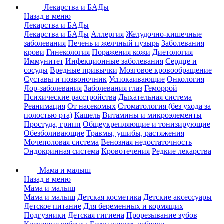
Лекарства и БАДы
Назад в меню
Лекарства и БАДы
Лекарства и БАДы
Аллергия
Желудочно-кишечные
заболевания
Печень и желчный пузырь
Заболевания
крови
Гинекология
Поражения кожи
Диетология
Иммунитет
Инфекционные заболевания
Сердце и
сосуды
Вредные привычки
Мозговое кровообращение
Суставы и позвоночник
Успокаивающие
Онкология
Лор-заболевания
Заболевания глаз
Геморрой
Психические расстройства
Дыхательная система
Реанимация
От насекомых
Стоматология (без ухода за
полостью рта)
Кашель
Витамины и микроэлементы
Простуда, грипп
Общеукрепляющие и тонизирующие
Обезболивающие
Травмы, ушибы, растяжения
Мочеполовая система
Венозная недостаточность
Эндокринная система
Кровотечения
Редкие лекарства
Мама и малыш
Назад в меню
Мама и малыш
Мама и малыш
Детская косметика
Детские аксессуары
Детское питание
Для беременных и кормящих
Подгузники
Детская гигиена
Прорезывание зубов