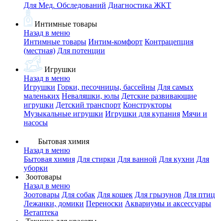
Для Мед. Обследований
Диагностика ЖКТ
Интимные товары
Назад в меню
Интимные товары
Интим-комфорт
Контрацепция
(местная)
Для потенции
Игрушки
Назад в меню
Игрушки
Горки, песочницы, бассейны
Для самых
маленьких
Неваляшки, юлы
Детские развивающие
игрушки
Детский транспорт
Конструкторы
Музыкальные игрушки
Игрушки для купания
Мячи и
насосы
Бытовая химия
Назад в меню
Бытовая химия
Для стирки
Для ванной
Для кухни
Для
уборки
Зоотовары
Назад в меню
Зоотовары
Для собак
Для кошек
Для грызунов
Для птиц
Лежанки, домики
Переноски
Аквариумы и аксессуары
Ветаптека