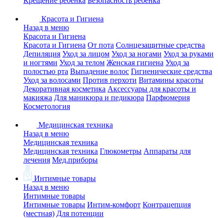
Крещение ребенка
Безопасность ребенка
Красота и Гигиена
Назад в меню
Красота и Гигиена
Красота и Гигиена
От пота
Солнцезащитные средства
Депиляция
Уход за лицом
Уход за ногами
Уход за руками
и ногтями
Уход за телом
Женская гигиена
Уход за
полостью рта
Выпадение волос
Гигиенические средства
Уход за волосами
Против перхоти
Витамины красоты
Декоративная косметика
Аксессуары для красоты и
макияжа
Для маникюра и педикюра
Парфюмерия
Косметология
Медицинская техника
Назад в меню
Медицинская техника
Медицинская техника
Глюкометры
Аппараты для
лечения
Мед.приборы
Интимные товары
Назад в меню
Интимные товары
Интимные товары
Интим-комфорт
Контрацепция
(местная)
Для потенции