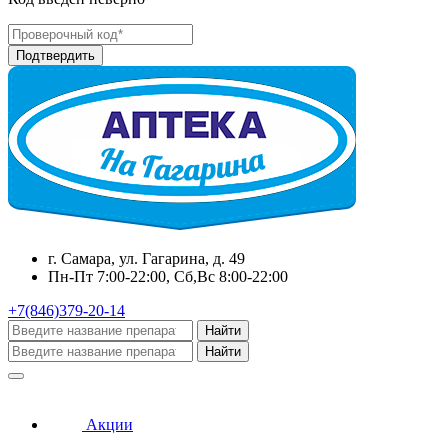
г. Самара, ул. Гагарина, д. 49
Пн-Пт 7:00-22:00, Сб,Вс 8:00-22:00
+7(846)379-20-14
Найти
Найти
Акции