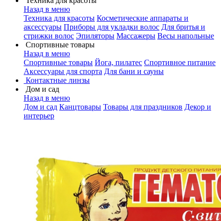
Техника для красоты
Назад в меню
Техника для красоты
Косметические аппараты и
аксессуары
Приборы для укладки волос
Для бритья и
стрижки волос
Эпиляторы
Массажеры
Весы напольные
Спортивные товары
Назад в меню
Спортивные товары
Йога, пилатес
Спортивное питание
Аксессуары для спорта
Для бани и сауны
Контактные линзы
Дом и сад
Назад в меню
Дом и сад
Канцтовары
Товары для праздников
Декор и
интерьер