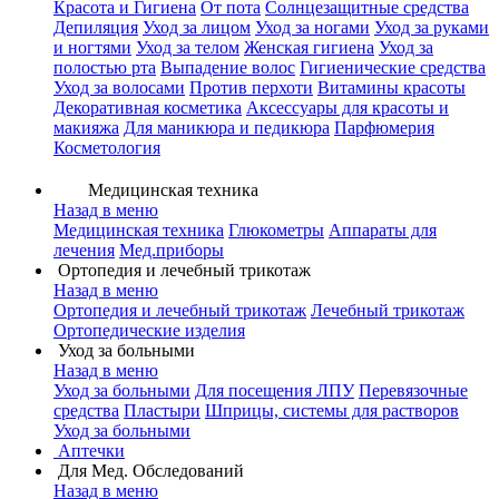
Красота и Гигиена
От пота
Солнцезащитные средства
Депиляция
Уход за лицом
Уход за ногами
Уход за руками
и ногтями
Уход за телом
Женская гигиена
Уход за
полостью рта
Выпадение волос
Гигиенические средства
Уход за волосами
Против перхоти
Витамины красоты
Декоративная косметика
Аксессуары для красоты и
макияжа
Для маникюра и педикюра
Парфюмерия
Косметология
Медицинская техника
Назад в меню
Медицинская техника
Глюкометры
Аппараты для
лечения
Мед.приборы
Ортопедия и лечебный трикотаж
Назад в меню
Ортопедия и лечебный трикотаж
Лечебный трикотаж
Ортопедические изделия
Уход за больными
Назад в меню
Уход за больными
Для посещения ЛПУ
Перевязочные
средства
Пластыри
Шприцы, системы для растворов
Уход за больными
Аптечки
Для Мед. Обследований
Назад в меню