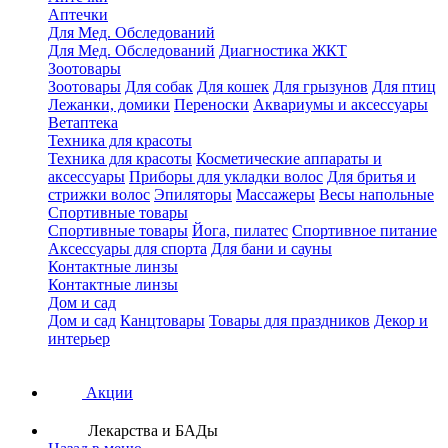
Аптечки
Для Мед. Обследований
Для Мед. Обследований
Диагностика ЖКТ
Зоотовары
Зоотовары
Для собак
Для кошек
Для грызунов
Для птиц
Лежанки, домики
Переноски
Аквариумы и аксессуары
Ветаптека
Техника для красоты
Техника для красоты
Косметические аппараты и
аксессуары
Приборы для укладки волос
Для бритья и
стрижки волос
Эпиляторы
Массажеры
Весы напольные
Спортивные товары
Спортивные товары
Йога, пилатес
Спортивное питание
Аксессуары для спорта
Для бани и сауны
Контактные линзы
Контактные линзы
Дом и сад
Дом и сад
Канцтовары
Товары для праздников
Декор и
интерьер
Акции
Лекарства и БАДы