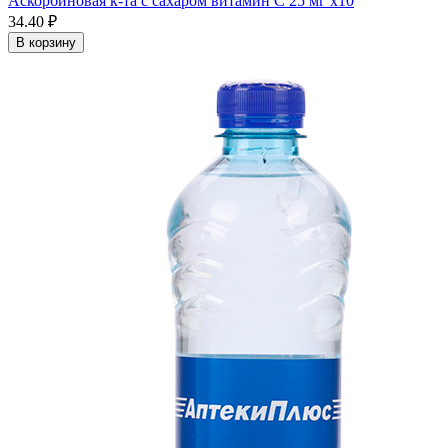
Аскорбиновая к-та с сахаром витамин С 25 мг x10
34.40 ₽
В корзину