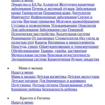
Назад в меню
Лекарства и БАДы
Аллергия
Желудочно-кишечные
заболевания
Печень и желчный пузырь
Заболевания
крови
Гинекология
Поражения кожи
Диетология
Иммунитет
Инфекционные заболевания
Сердце и
сосуды
Вредные привычки
Мозговое кровообращение
Суставы и позвоночник
Успокаивающие
Онкология
Лор-заболевания
Заболевания глаз
Геморрой
Психические расстройства
Дыхательная система
Реанимация
От насекомых
Стоматология (без ухода за
полостью рта)
Кашель
Витамины и микроэлементы
Простуда, грипп
Общеукрепляющие и тонизирующие
Обезболивающие
Травмы, ушибы, растяжения
Мочеполовая система
Венозная недостаточность
Эндокринная система
Кровотечения
Редкие лекарства
Мама и малыш
Назад в меню
Мама и малыш
Детская косметика
Детские аксессуары
Детское питание
Для беременных и кормящих
Подгузники
Детская гигиена
Прорезывание зубов
Крещение ребенка
Безопасность ребенка
Красота и Гигиена
Назад в меню