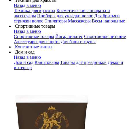
Техника для красоты
Назад в меню
Техника для красоты
Косметические аппараты и
аксессуары
Приборы для укладки волос
Для бритья и
стрижки волос
Эпиляторы
Массажеры
Весы напольные
Спортивные товары
Назад в меню
Спортивные товары
Йога, пилатес
Спортивное питание
Аксессуары для спорта
Для бани и сауны
Контактные линзы
Дом и сад
Назад в меню
Дом и сад
Канцтовары
Товары для праздников
Декор и
интерьер