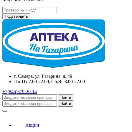
г. Самара, ул. Гагарина, д. 49
Пн-Пт 7:00-22:00, Сб,Вс 8:00-22:00
+7(846)379-20-14
Найти
Найти
Акции