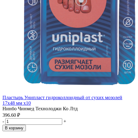
Пластырь Унипласт гидроколлоидный от сухих мозолей
17х48 мм x10
Нинбо Чинмед Технолоджи Ко Лтд
396.60 ₽
-
+
В корзину