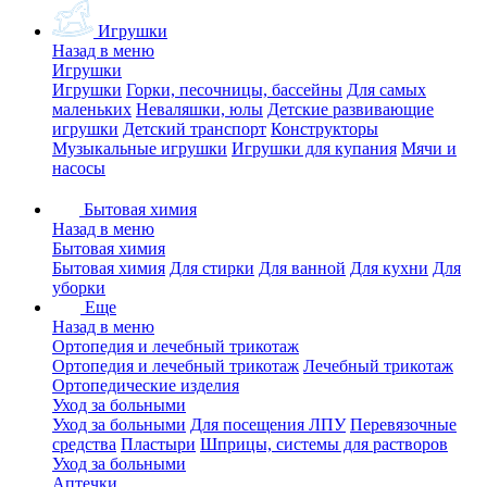
Игрушки
Назад в меню
Игрушки
Игрушки
Горки, песочницы, бассейны
Для самых
маленьких
Неваляшки, юлы
Детские развивающие
игрушки
Детский транспорт
Конструкторы
Музыкальные игрушки
Игрушки для купания
Мячи и
насосы
Бытовая химия
Назад в меню
Бытовая химия
Бытовая химия
Для стирки
Для ванной
Для кухни
Для
уборки
Еще
Назад в меню
Ортопедия и лечебный трикотаж
Ортопедия и лечебный трикотаж
Лечебный трикотаж
Ортопедические изделия
Уход за больными
Уход за больными
Для посещения ЛПУ
Перевязочные
средства
Пластыри
Шприцы, системы для растворов
Уход за больными
Аптечки