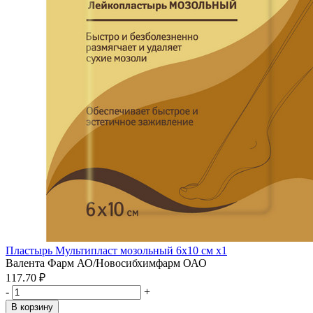
Пластырь Мультипласт мозольный 6х10 см x1
Валента Фарм АО/Новосибхимфарм ОАО
117.70 ₽
-
+
В корзину