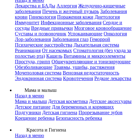
Назад в меню
Лекарства и БАДы
Аллергия
Желудочно-кишечные
заболевания
Печень и желчный пузырь
Заболевания
крови
Гинекология
Поражения кожи
Диетология
Иммунитет
Инфекционные заболевания
Сердце и
сосуды
Вредные привычки
Мозговое кровообращение
Суставы и позвоночник
Успокаивающие
Онкология
Лор-заболевания
Заболевания глаз
Геморрой
Психические расстройства
Дыхательная система
Реанимация
От насекомых
Стоматология (без ухода за
полостью рта)
Кашель
Витамины и микроэлементы
Простуда, грипп
Общеукрепляющие и тонизирующие
Обезболивающие
Травмы, ушибы, растяжения
Мочеполовая система
Венозная недостаточность
Эндокринная система
Кровотечения
Редкие лекарства
Мама и малыш
Назад в меню
Мама и малыш
Детская косметика
Детские аксессуары
Детское питание
Для беременных и кормящих
Подгузники
Детская гигиена
Прорезывание зубов
Крещение ребенка
Безопасность ребенка
Красота и Гигиена
Назад в меню