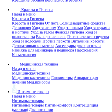
Крещение ребенка
Безопасность ребенка
Красота и Гигиена
Назад в меню
Красота и Гигиена
Красота и Гигиена
От пота
Солнцезащитные средства
Депиляция
Уход за лицом
Уход за ногами
Уход за руками
и ногтями
Уход за телом
Женская гигиена
Уход за
полостью рта
Выпадение волос
Гигиенические средства
Уход за волосами
Против перхоти
Витамины красоты
Декоративная косметика
Аксессуары для красоты и
макияжа
Для маникюра и педикюра
Парфюмерия
Косметология
Медицинская техника
Назад в меню
Медицинская техника
Медицинская техника
Глюкометры
Аппараты для
лечения
Мед.приборы
Интимные товары
Назад в меню
Интимные товары
Интимные товары
Интим-комфорт
Контрацепция
(местная)
Для потенции