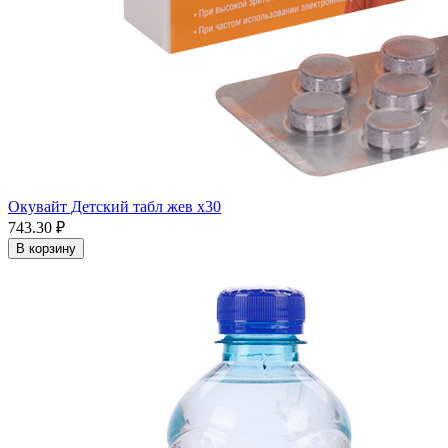
Окувайт Детский табл жев x30
743.30 ₽
В корзину