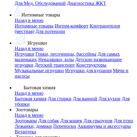
Для Мед. Обследований
Диагностика ЖКТ
Интимные товары
Назад в меню
Интимные товары
Интим-комфорт
Контрацепция
(местная)
Для потенции
Игрушки
Назад в меню
Игрушки
Горки, песочницы, бассейны
Для самых
маленьких
Неваляшки, юлы
Детские развивающие
игрушки
Детский транспорт
Конструкторы
Музыкальные игрушки
Игрушки для купания
Мячи и
насосы
Бытовая химия
Назад в меню
Бытовая химия
Для стирки
Для ванной
Для кухни
Для
уборки
Зоотовары
Назад в меню
Зоотовары
Для собак
Для кошек
Для грызунов
Для птиц
Лежанки, домики
Переноски
Аквариумы и аксессуары
Ветаптека