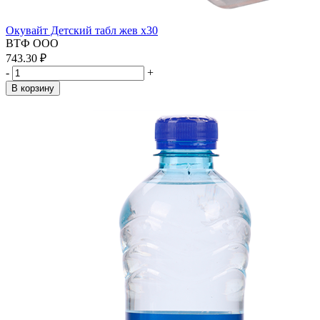
Окувайт Детский табл жев x30
ВТФ ООО
743.30 ₽
-
+
В корзину