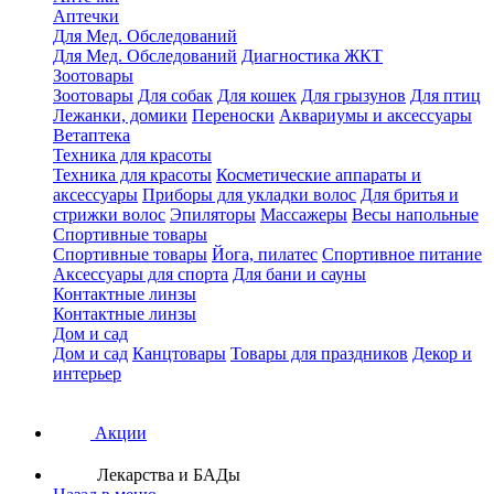
Аптечки
Для Мед. Обследований
Для Мед. Обследований
Диагностика ЖКТ
Зоотовары
Зоотовары
Для собак
Для кошек
Для грызунов
Для птиц
Лежанки, домики
Переноски
Аквариумы и аксессуары
Ветаптека
Техника для красоты
Техника для красоты
Косметические аппараты и
аксессуары
Приборы для укладки волос
Для бритья и
стрижки волос
Эпиляторы
Массажеры
Весы напольные
Спортивные товары
Спортивные товары
Йога, пилатес
Спортивное питание
Аксессуары для спорта
Для бани и сауны
Контактные линзы
Контактные линзы
Дом и сад
Дом и сад
Канцтовары
Товары для праздников
Декор и
интерьер
Акции
Лекарства и БАДы