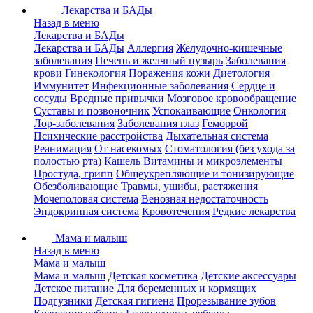
Лекарства и БАДы
Назад в меню
Лекарства и БАДы
Лекарства и БАДы
Аллергия
Желудочно-кишечные
заболевания
Печень и желчный пузырь
Заболевания
крови
Гинекология
Поражения кожи
Диетология
Иммунитет
Инфекционные заболевания
Сердце и
сосуды
Вредные привычки
Мозговое кровообращение
Суставы и позвоночник
Успокаивающие
Онкология
Лор-заболевания
Заболевания глаз
Геморрой
Психические расстройства
Дыхательная система
Реанимация
От насекомых
Стоматология (без ухода за
полостью рта)
Кашель
Витамины и микроэлементы
Простуда, грипп
Общеукрепляющие и тонизирующие
Обезболивающие
Травмы, ушибы, растяжения
Мочеполовая система
Венозная недостаточность
Эндокринная система
Кровотечения
Редкие лекарства
Мама и малыш
Назад в меню
Мама и малыш
Мама и малыш
Детская косметика
Детские аксессуары
Детское питание
Для беременных и кормящих
Подгузники
Детская гигиена
Прорезывание зубов