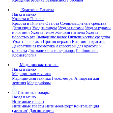
Крещение ребенка
Безопасность ребенка
Красота и Гигиена
Назад в меню
Красота и Гигиена
Красота и Гигиена
От пота
Солнцезащитные средства
Депиляция
Уход за лицом
Уход за ногами
Уход за руками
и ногтями
Уход за телом
Женская гигиена
Уход за
полостью рта
Выпадение волос
Гигиенические средства
Уход за волосами
Против перхоти
Витамины красоты
Декоративная косметика
Аксессуары для красоты и
макияжа
Для маникюра и педикюра
Парфюмерия
Косметология
Медицинская техника
Назад в меню
Медицинская техника
Медицинская техника
Глюкометры
Аппараты для
лечения
Мед.приборы
Интимные товары
Назад в меню
Интимные товары
Интимные товары
Интим-комфорт
Контрацепция
(местная)
Для потенции