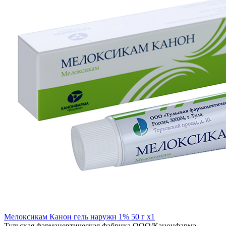
Мелоксикам Канон гель наружн 1% 50 г x1
Тульская фармацевтическая фабрика ООО/Канонфарма