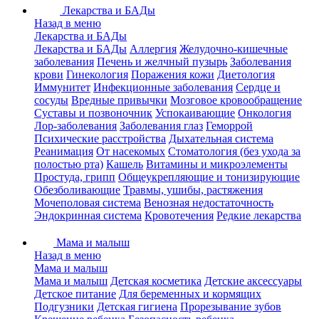
Лекарства и БАДы
Назад в меню
Лекарства и БАДы
Лекарства и БАДы
Аллергия
Желудочно-кишечные
заболевания
Печень и желчный пузырь
Заболевания
крови
Гинекология
Поражения кожи
Диетология
Иммунитет
Инфекционные заболевания
Сердце и
сосуды
Вредные привычки
Мозговое кровообращение
Суставы и позвоночник
Успокаивающие
Онкология
Лор-заболевания
Заболевания глаз
Геморрой
Психические расстройства
Дыхательная система
Реанимация
От насекомых
Стоматология (без ухода за
полостью рта)
Кашель
Витамины и микроэлементы
Простуда, грипп
Общеукрепляющие и тонизирующие
Обезболивающие
Травмы, ушибы, растяжения
Мочеполовая система
Венозная недостаточность
Эндокринная система
Кровотечения
Редкие лекарства
Мама и малыш
Назад в меню
Мама и малыш
Мама и малыш
Детская косметика
Детские аксессуары
Детское питание
Для беременных и кормящих
Подгузники
Детская гигиена
Прорезывание зубов