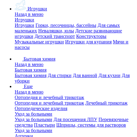
Игрушки
Назад в меню
Игрушки
Игрушки
Горки, песочницы, бассейны
Для самых
маленьких
Неваляшки, юлы
Детские развивающие
игрушки
Детский транспорт
Конструкторы
Музыкальные игрушки
Игрушки для купания
Мячи и
насосы
Бытовая химия
Назад в меню
Бытовая химия
Бытовая химия
Для стирки
Для ванной
Для кухни
Для
уборки
Еще
Назад в меню
Ортопедия и лечебный трикотаж
Ортопедия и лечебный трикотаж
Лечебный трикотаж
Ортопедические изделия
Уход за больными
Уход за больными
Для посещения ЛПУ
Перевязочные
средства
Пластыри
Шприцы, системы для растворов
Уход за больными
Аптечки