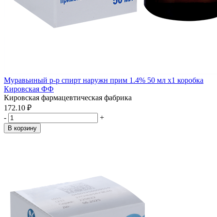
Муравьиный р-р спирт наружн прим 1.4% 50 мл x1 коробка
Кировская ФФ
Кировская фармацевтическая фабрика
172.10 ₽
-
+
В корзину