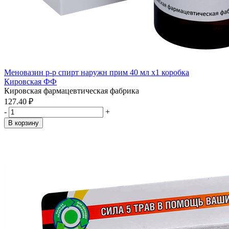
Меновазин р-р спирт наружн прим 40 мл x1 коробка
Кировская ФФ
Кировская фармацевтическая фабрика
127.40 ₽
-
+
В корзину