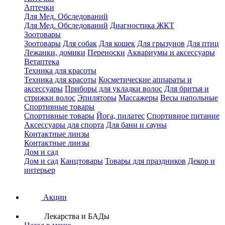
Аптечки
Для Мед. Обследований
Для Мед. Обследований
Диагностика ЖКТ
Зоотовары
Зоотовары
Для собак
Для кошек
Для грызунов
Для птиц
Лежанки, домики
Переноски
Аквариумы и аксессуары
Ветаптека
Техника для красоты
Техника для красоты
Косметические аппараты и
аксессуары
Приборы для укладки волос
Для бритья и
стрижки волос
Эпиляторы
Массажеры
Весы напольные
Спортивные товары
Спортивные товары
Йога, пилатес
Спортивное питание
Аксессуары для спорта
Для бани и сауны
Контактные линзы
Контактные линзы
Дом и сад
Дом и сад
Канцтовары
Товары для праздников
Декор и
интерьер
Акции
Лекарства и БАДы