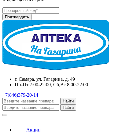
г. Самара, ул. Гагарина, д. 49
Пн-Пт 7:00-22:00, Сб,Вс 8:00-22:00
+7(846)379-20-14
Найти
Найти
Акции