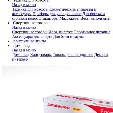
Техника для красоты
Назад в меню
Техника для красоты
Косметические аппараты и
аксессуары
Приборы для укладки волос
Для бритья и
стрижки волос
Эпиляторы
Массажеры
Весы напольные
Спортивные товары
Назад в меню
Спортивные товары
Йога, пилатес
Спортивное питание
Аксессуары для спорта
Для бани и сауны
Контактные линзы
Дом и сад
Назад в меню
Дом и сад
Канцтовары
Товары для праздников
Декор и
интерьер