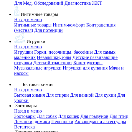
Для Мед. Обследований
Диагностика ЖКТ
Интимные товары
Назад в меню
Интимные товары
Интим-комфорт
Контрацепция
(местная)
Для потенции
Игрушки
Назад в меню
Игрушки
Горки, песочницы, бассейны
Для самых
маленьких
Неваляшки, юлы
Детские развивающие
игрушки
Детский транспорт
Конструкторы
Музыкальные игрушки
Игрушки для купания
Мячи и
насосы
Бытовая химия
Назад в меню
Бытовая химия
Для стирки
Для ванной
Для кухни
Для
уборки
Зоотовары
Назад в меню
Зоотовары
Для собак
Для кошек
Для грызунов
Для птиц
Лежанки, домики
Переноски
Аквариумы и аксессуары
Ветаптека