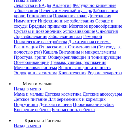
Назад в меню
Лекарства и БАДы
Аллергия
Желудочно-кишечные
заболевания
Печень и желчный пузырь
Заболевания
крови
Гинекология
Поражения кожи
Диетология
Иммунитет
Инфекционные заболевания
Сердце и
сосуды
Вредные привычки
Мозговое кровообращение
Суставы и позвоночник
Успокаивающие
Онкология
Лор-заболевания
Заболевания глаз
Геморрой
Психические расстройства
Дыхательная система
Реанимация
От насекомых
Стоматология (без ухода за
полостью рта)
Кашель
Витамины и микроэлементы
Простуда, грипп
Общеукрепляющие и тонизирующие
Обезболивающие
Травмы, ушибы, растяжения
Мочеполовая система
Венозная недостаточность
Эндокринная система
Кровотечения
Редкие лекарства
Мама и малыш
Назад в меню
Мама и малыш
Детская косметика
Детские аксессуары
Детское питание
Для беременных и кормящих
Подгузники
Детская гигиена
Прорезывание зубов
Крещение ребенка
Безопасность ребенка
Красота и Гигиена
Назад в меню