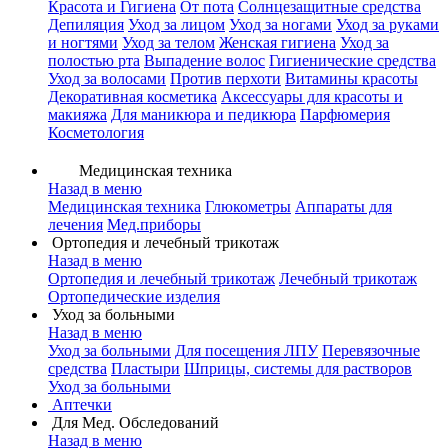
Красота и Гигиена
От пота
Солнцезащитные средства
Депиляция
Уход за лицом
Уход за ногами
Уход за руками
и ногтями
Уход за телом
Женская гигиена
Уход за
полостью рта
Выпадение волос
Гигиенические средства
Уход за волосами
Против перхоти
Витамины красоты
Декоративная косметика
Аксессуары для красоты и
макияжа
Для маникюра и педикюра
Парфюмерия
Косметология
Медицинская техника
Назад в меню
Медицинская техника
Глюкометры
Аппараты для
лечения
Мед.приборы
Ортопедия и лечебный трикотаж
Назад в меню
Ортопедия и лечебный трикотаж
Лечебный трикотаж
Ортопедические изделия
Уход за больными
Назад в меню
Уход за больными
Для посещения ЛПУ
Перевязочные
средства
Пластыри
Шприцы, системы для растворов
Уход за больными
Аптечки
Для Мед. Обследований
Назад в меню