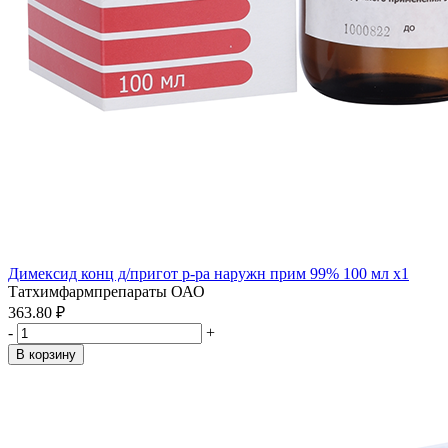
Димексид конц д/пригот р-ра наружн прим 99% 100 мл x1
Татхимфармпрепараты ОАО
363.80 ₽
-
+
В корзину