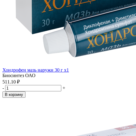
Хондрофен мазь наружн 30 г x1
Биосинтез ОАО
511.10 ₽
-
+
В корзину