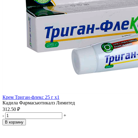
Крем Триган-флекс 25 г x1
Кадила Фармасьютикалз Лимитед
312.50 ₽
-
+
В корзину