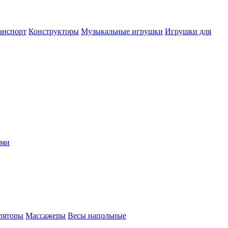
анспорт
Конструкторы
Музыкальные игрушки
Игрушки для
ыми
ляторы
Массажеры
Весы напольные