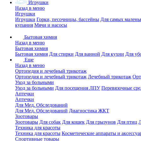
Игрушки
Назад в меню
Игрушки
Игрушки
Горки, песочницы, бассейны
Для самых малень
купания
Мячи и насосы
Бытовая химия
Назад в меню
Бытовая химия
Бытовая химия
Для стирки
Для ванной
Для кухни
Для уб
Еще
Назад в меню
Ортопедия и лечебный трикотаж
Ортопедия и лечебный трикотаж
Лечебный трикотаж
Орт
Уход за больными
Уход за больными
Для посещения ЛПУ
Перевязочные сре
Аптечки
Аптечки
Для Мед. Обследований
Для Мед. Обследований
Диагностика ЖКТ
Зоотовары
Зоотовары
Для собак
Для кошек
Для грызунов
Для птиц
Техника для красоты
Техника для красоты
Косметические аппараты и аксессуа
Спортивные товары