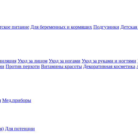
тское питание
Для беременных и кормящих
Подгузники
Детская
пиляция
Уход за лицом
Уход за ногами
Уход за руками и ногтями
ми
Против перхоти
Витамины красоты
Декоративная косметика
я
Мед.приборы
я)
Для потенции