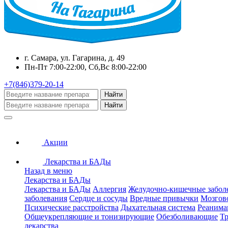
г. Самара, ул. Гагарина, д. 49
Пн-Пт 7:00-22:00, Сб,Вс 8:00-22:00
+7(846)379-20-14
Найти
Найти
Акции
Лекарства и БАДы
Назад в меню
Лекарства и БАДы
Лекарства и БАДы
Аллергия
Желудочно-кишечные забол
заболевания
Сердце и сосуды
Вредные привычки
Мозгов
Психические расстройства
Дыхательная система
Реанима
Общеукрепляющие и тонизирующие
Обезболивающие
Тр
лекарства