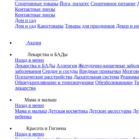
Спортивные товары
Йога, пилатес
Спортивное питание
Контактные линзы
Контактные линзы
Дом и сад
Дом и сад
Канцтовары
Товары для праздников
Декор и и
Акции
Лекарства и БАДы
Назад в меню
Лекарства и БАДы
Аллергия
Желудочно-кишечные забол
заболевания
Сердце и сосуды
Вредные привычки
Мозгов
Психические расстройства
Дыхательная система
Реанима
Общеукрепляющие и тонизирующие
Обезболивающие
Тр
лекарства
Мама и малыш
Назад в меню
Мама и малыш
Детская косметика
Детские аксессуары
Де
ребенка
Красота и Гигиена
Назад в меню