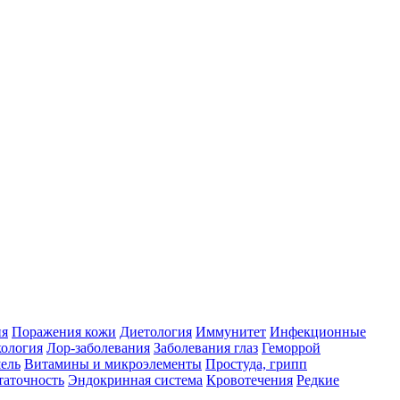
ия
Поражения кожи
Диетология
Иммунитет
Инфекционные
ология
Лор-заболевания
Заболевания глаз
Геморрой
ель
Витамины и микроэлементы
Простуда, грипп
таточность
Эндокринная система
Кровотечения
Редкие