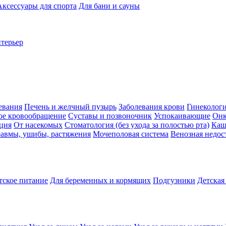
Аксессуары для спорта
Для бани и сауны
нтерьер
евания
Печень и желчный пузырь
Заболевания крови
Гинеколог
ое кровообращение
Суставы и позвоночник
Успокаивающие
Онк
ция
От насекомых
Стоматология (без ухода за полостью рта)
Каш
авмы, ушибы, растяжения
Мочеполовая система
Венозная недос
тское питание
Для беременных и кормящих
Подгузники
Детская