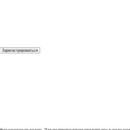
Зарегистрироваться
фикационным кодом. Для подтверждения введите его в поле ниж