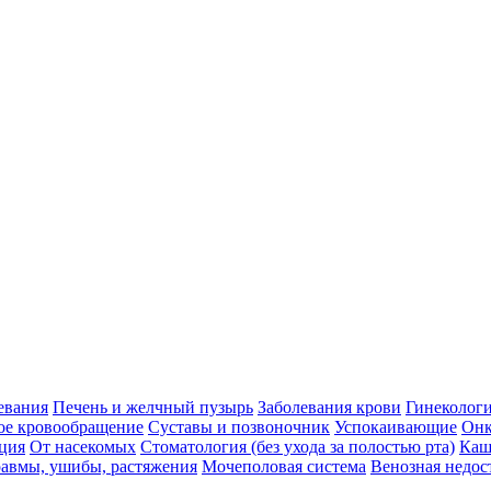
евания
Печень и желчный пузырь
Заболевания крови
Гинеколог
ое кровообращение
Суставы и позвоночник
Успокаивающие
Онк
ция
От насекомых
Стоматология (без ухода за полостью рта)
Каш
авмы, ушибы, растяжения
Мочеполовая система
Венозная недос