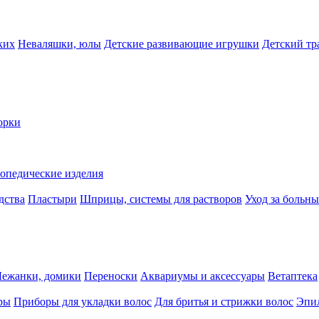
ких
Неваляшки, юлы
Детские развивающие игрушки
Детский тр
орки
опедические изделия
дства
Пластыри
Шприцы, системы для растворов
Уход за больн
Лежанки, домики
Переноски
Аквариумы и аксессуары
Ветаптека
ры
Приборы для укладки волос
Для бритья и стрижки волос
Эпи