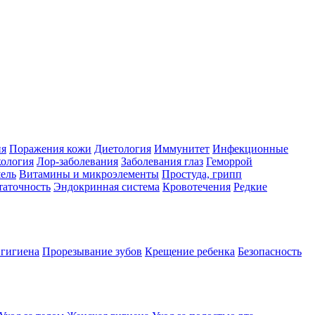
ия
Поражения кожи
Диетология
Иммунитет
Инфекционные
ология
Лор-заболевания
Заболевания глаз
Геморрой
ель
Витамины и микроэлементы
Простуда, грипп
таточность
Эндокринная система
Кровотечения
Редкие
 гигиена
Прорезывание зубов
Крещение ребенка
Безопасность