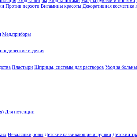
пиляция
Уход за лицом
Уход за ногами
Уход за руками и ногтями
ми
Против перхоти
Витамины красоты
Декоративная косметика
я
Мед.приборы
опедические изделия
дства
Пластыри
Шприцы, системы для растворов
Уход за больн
я)
Для потенции
ких
Неваляшки, юлы
Детские развивающие игрушки
Детский тр