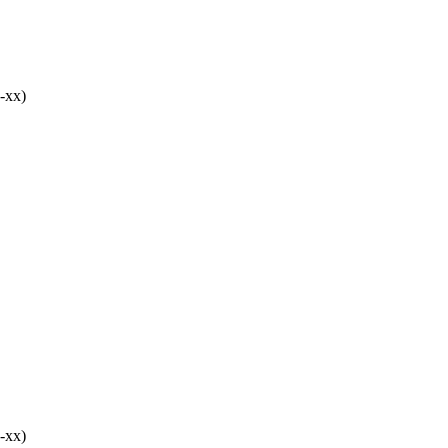
-хх)
-хх)