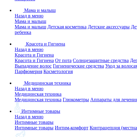
Мама и малыш
Назад в меню
Мама и малыш
Мама и малыш
Детская косметика
Детские аксессуары
Де
ребенка
Красота и Гигиена
Назад в меню
Красота и Гигиена
Красота и Гигиена
От пота
Солнцезащитные средства
Де
Выпадение волос
Гигиенические средства
Уход за волоса
Парфюмерия
Косметология
Медицинская техника
Назад в меню
Медицинская техника
Медицинская техника
Глюкометры
Аппараты для лечени
Интимные товары
Назад в меню
Интимные товары
Интимные товары
Интим-комфорт
Контрацепция (местна