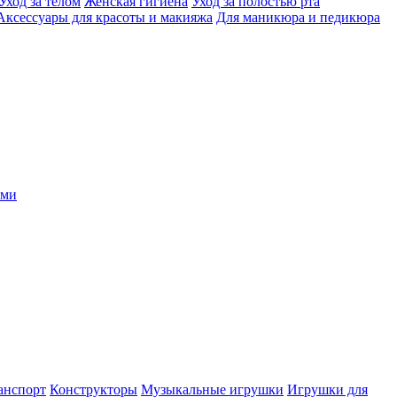
Уход за телом
Женская гигиена
Уход за полостью рта
Аксессуары для красоты и макияжа
Для маникюра и педикюра
ыми
анспорт
Конструкторы
Музыкальные игрушки
Игрушки для