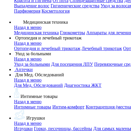
Красота и Гигиена
От пота
Солнцезащитные средства
Де
Выпадение волос
Гигиенические средства
Уход за волоса
Парфюмерия
Косметология
Медицинская техника
Назад в меню
Медицинская техника
Глюкометры
Аппараты для лечени
Ортопедия и лечебный трикотаж
Назад в меню
Ортопедия и лечебный трикотаж
Лечебный трикотаж
Орт
Уход за больными
Назад в меню
Уход за больными
Для посещения ЛПУ
Перевязочные сре
Аптечки
Для Мед. Обследований
Назад в меню
Для Мед. Обследований
Диагностика ЖКТ
Интимные товары
Назад в меню
Интимные товары
Интим-комфорт
Контрацепция (местна
Игрушки
Назад в меню
Игрушки
Горки, песочницы, бассейны
Для самых малень