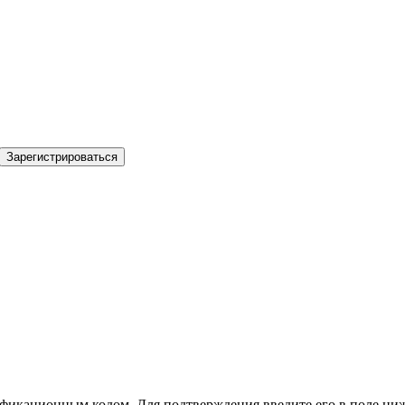
Зарегистрироваться
фикационным кодом. Для подтверждения введите его в поле ниж