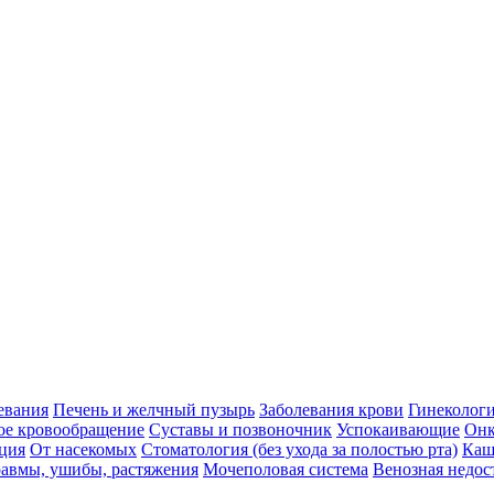
евания
Печень и желчный пузырь
Заболевания крови
Гинеколог
ое кровообращение
Суставы и позвоночник
Успокаивающие
Онк
ция
От насекомых
Стоматология (без ухода за полостью рта)
Каш
авмы, ушибы, растяжения
Мочеполовая система
Венозная недос