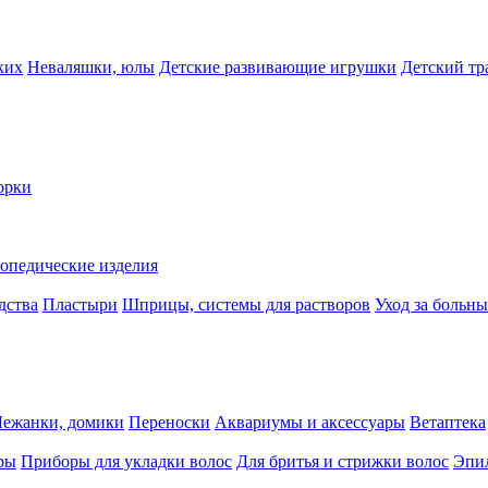
ких
Неваляшки, юлы
Детские развивающие игрушки
Детский тр
орки
опедические изделия
дства
Пластыри
Шприцы, системы для растворов
Уход за больн
Лежанки, домики
Переноски
Аквариумы и аксессуары
Ветаптека
ры
Приборы для укладки волос
Для бритья и стрижки волос
Эпи