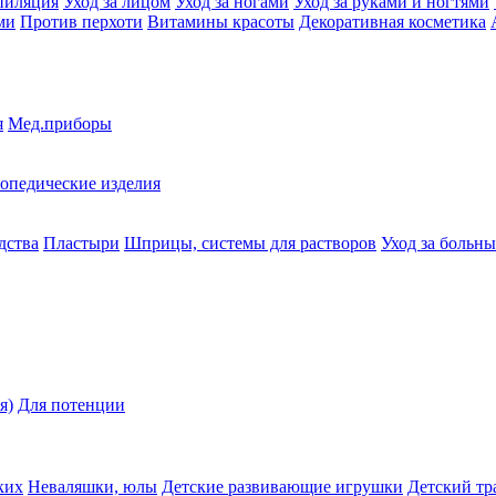
пиляция
Уход за лицом
Уход за ногами
Уход за руками и ногтями
ми
Против перхоти
Витамины красоты
Декоративная косметика
я
Мед.приборы
опедические изделия
дства
Пластыри
Шприцы, системы для растворов
Уход за больн
я)
Для потенции
ких
Неваляшки, юлы
Детские развивающие игрушки
Детский тр