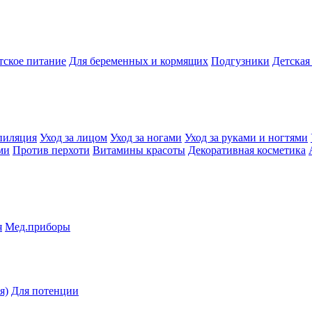
тское питание
Для беременных и кормящих
Подгузники
Детская
пиляция
Уход за лицом
Уход за ногами
Уход за руками и ногтями
ми
Против перхоти
Витамины красоты
Декоративная косметика
я
Мед.приборы
я)
Для потенции