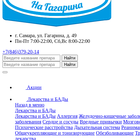
г. Самара, ул. Гагарина, д. 49
Пн-Пт 7:00-22:00, Сб,Вс 8:00-22:00
+7(846)379-20-14
Найти
Найти
Акции
Лекарства и БАДы
Назад в меню
Лекарства и БАДы
Лекарства и БАДы
Аллергия
Желудочно-кишечные забол
заболевания
Сердце и сосуды
Вредные привычки
Мозгов
Психические расстройства
Дыхательная система
Реанима
Общеукрепляющие и тонизирующие
Обезболивающие
Тр
лекарства