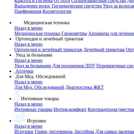
Красота и Гигиена
От пота
Солнцезащитные средства
Де
Выпадение волос
Гигиенические средства
Уход за волоса
Парфюмерия
Косметология
Медицинская техника
Назад в меню
Медицинская техника
Глюкометры
Аппараты для лечени
Ортопедия и лечебный трикотаж
Назад в меню
Ортопедия и лечебный трикотаж
Лечебный трикотаж
Орт
Уход за больными
Назад в меню
Уход за больными
Для посещения ЛПУ
Перевязочные сре
Аптечки
Для Мед. Обследований
Назад в меню
Для Мед. Обследований
Диагностика ЖКТ
Интимные товары
Назад в меню
Интимные товары
Интим-комфорт
Контрацепция (местна
Игрушки
Назад в меню
Игрушки
Горки, песочницы, бассейны
Для самых малень