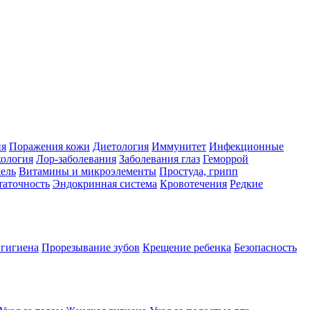
ия
Поражения кожи
Диетология
Иммунитет
Инфекционные
ология
Лор-заболевания
Заболевания глаз
Геморрой
ель
Витамины и микроэлементы
Простуда, грипп
таточность
Эндокринная система
Кровотечения
Редкие
 гигиена
Прорезывание зубов
Крещение ребенка
Безопасность