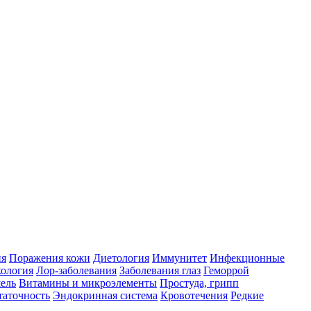
ия
Поражения кожи
Диетология
Иммунитет
Инфекционные
ология
Лор-заболевания
Заболевания глаз
Геморрой
ель
Витамины и микроэлементы
Простуда, грипп
таточность
Эндокринная система
Кровотечения
Редкие