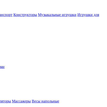
анспорт
Конструкторы
Музыкальные игрушки
Игрушки для
ыми
ляторы
Массажеры
Весы напольные