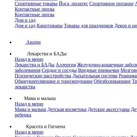
Спортивные товары
Йога, пилатес
Спортивное питание
Контактные линзы
Контактные линзы
Дом и сад
Дом и сад
Канцтовары
Товары для праздников
Декор и и
Акции
Лекарства и БАДы
Назад в меню
Лекарства и БАДы
Аллергия
Желудочно-кишечные забол
заболевания
Сердце и сосуды
Вредные привычки
Мозгов
Психические расстройства
Дыхательная система
Реанима
Общеукрепляющие и тонизирующие
Обезболивающие
Тр
лекарства
Мама и малыш
Назад в меню
Мама и малыш
Детская косметика
Детские аксессуары
Де
ребенка
Красота и Гигиена
Назад в меню