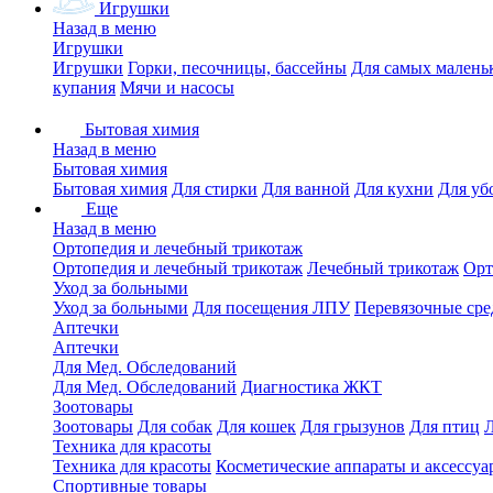
Игрушки
Назад в меню
Игрушки
Игрушки
Горки, песочницы, бассейны
Для самых малень
купания
Мячи и насосы
Бытовая химия
Назад в меню
Бытовая химия
Бытовая химия
Для стирки
Для ванной
Для кухни
Для уб
Еще
Назад в меню
Ортопедия и лечебный трикотаж
Ортопедия и лечебный трикотаж
Лечебный трикотаж
Орт
Уход за больными
Уход за больными
Для посещения ЛПУ
Перевязочные сре
Аптечки
Аптечки
Для Мед. Обследований
Для Мед. Обследований
Диагностика ЖКТ
Зоотовары
Зоотовары
Для собак
Для кошек
Для грызунов
Для птиц
Техника для красоты
Техника для красоты
Косметические аппараты и аксессуа
Спортивные товары