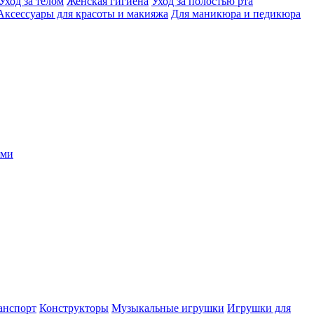
Уход за телом
Женская гигиена
Уход за полостью рта
Аксессуары для красоты и макияжа
Для маникюра и педикюра
ыми
анспорт
Конструкторы
Музыкальные игрушки
Игрушки для