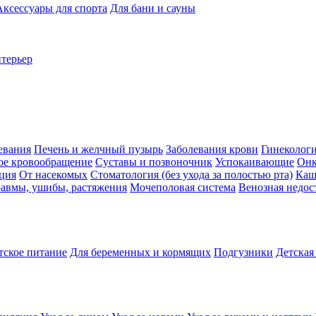
Аксессуары для спорта
Для бани и сауны
нтерьер
евания
Печень и желчный пузырь
Заболевания крови
Гинеколог
ое кровообращение
Суставы и позвоночник
Успокаивающие
Онк
ция
От насекомых
Стоматология (без ухода за полостью рта)
Каш
авмы, ушибы, растяжения
Мочеполовая система
Венозная недос
тское питание
Для беременных и кормящих
Подгузники
Детская