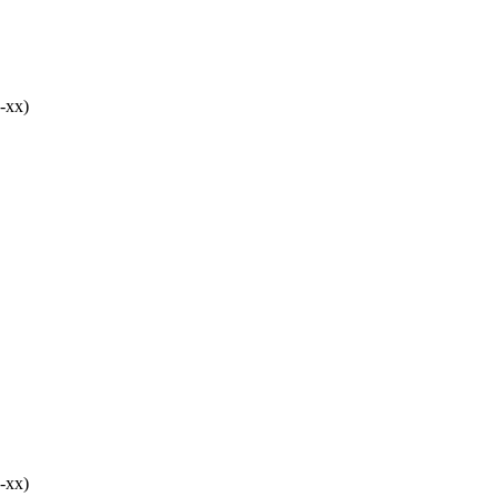
-хх)
-хх)