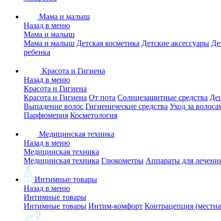
Мама и малыш
Назад в меню
Мама и малыш
Мама и малыш
Детская косметика
Детские аксессуары
Де
ребенка
Красота и Гигиена
Назад в меню
Красота и Гигиена
Красота и Гигиена
От пота
Солнцезащитные средства
Де
Выпадение волос
Гигиенические средства
Уход за волоса
Парфюмерия
Косметология
Медицинская техника
Назад в меню
Медицинская техника
Медицинская техника
Глюкометры
Аппараты для лечени
Интимные товары
Назад в меню
Интимные товары
Интимные товары
Интим-комфорт
Контрацепция (местна