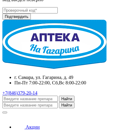
г. Самара, ул. Гагарина, д. 49
Пн-Пт 7:00-22:00, Сб,Вс 8:00-22:00
+7(846)379-20-14
Найти
Найти
Акции