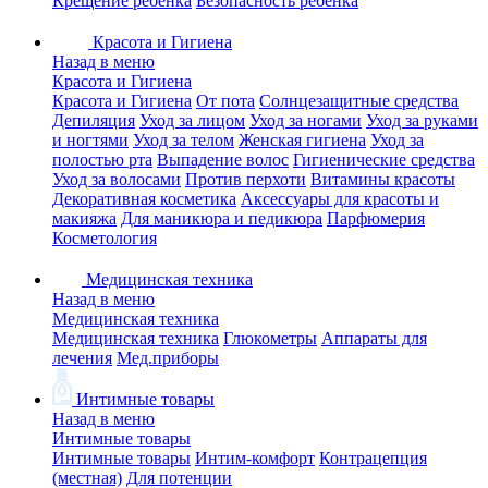
Крещение ребенка
Безопасность ребенка
Красота и Гигиена
Назад в меню
Красота и Гигиена
Красота и Гигиена
От пота
Солнцезащитные средства
Депиляция
Уход за лицом
Уход за ногами
Уход за руками
и ногтями
Уход за телом
Женская гигиена
Уход за
полостью рта
Выпадение волос
Гигиенические средства
Уход за волосами
Против перхоти
Витамины красоты
Декоративная косметика
Аксессуары для красоты и
макияжа
Для маникюра и педикюра
Парфюмерия
Косметология
Медицинская техника
Назад в меню
Медицинская техника
Медицинская техника
Глюкометры
Аппараты для
лечения
Мед.приборы
Интимные товары
Назад в меню
Интимные товары
Интимные товары
Интим-комфорт
Контрацепция
(местная)
Для потенции