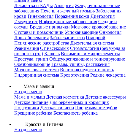
Назад в меню
Лекарства и БАДы
Аллергия
Желудочно-кишечные
заболевания
Печень и желчный пузырь
Заболевания
крови
Гинекология
Поражения кожи
Диетология
Иммунитет
Инфекционные заболевания
Сердце и
сосуды
Вредные привычки
Мозговое кровообращение
Суставы и позвоночник
Успокаивающие
Онкология
Лор-заболевания
Заболевания глаз
Геморрой
Психические расстройства
Дыхательная система
Реанимация
От насекомых
Стоматология (без ухода за
полостью рта)
Кашель
Витамины и микроэлементы
Простуда, грипп
Общеукрепляющие и тонизирующие
Обезболивающие
Травмы, ушибы, растяжения
Мочеполовая система
Венозная недостаточность
Эндокринная система
Кровотечения
Редкие лекарства
Мама и малыш
Назад в меню
Мама и малыш
Детская косметика
Детские аксессуары
Детское питание
Для беременных и кормящих
Подгузники
Детская гигиена
Прорезывание зубов
Крещение ребенка
Безопасность ребенка
Красота и Гигиена
Назад в меню