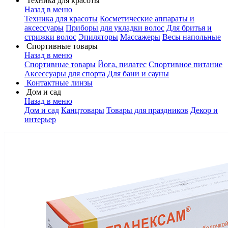
Техника для красоты
Назад в меню
Техника для красоты
Косметические аппараты и
аксессуары
Приборы для укладки волос
Для бритья и
стрижки волос
Эпиляторы
Массажеры
Весы напольные
Спортивные товары
Назад в меню
Спортивные товары
Йога, пилатес
Спортивное питание
Аксессуары для спорта
Для бани и сауны
Контактные линзы
Дом и сад
Назад в меню
Дом и сад
Канцтовары
Товары для праздников
Декор и
интерьер