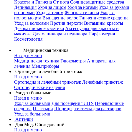
Красота и Гигиена
От пота
Солнцезащитные средства
Депиляция
Уход за лицом
Уход за ногами
Уход за руками
и ногтями
Уход за телом
Женская гигиена
Уход за
полостью рта
Выпадение волос
Гигиенические средства
Уход за волосами
Против перхоти
Витамины красоты
Декоративная косметика
Аксессуары для красоты и
макияжа
Для маникюра и педикюра
Парфюмерия
Косметология
Медицинская техника
Назад в меню
Медицинская техника
Глюкометры
Аппараты для
лечения
Мед.приборы
Ортопедия и лечебный трикотаж
Назад в меню
Ортопедия и лечебный трикотаж
Лечебный трикотаж
Ортопедические изделия
Уход за больными
Назад в меню
Уход за больными
Для посещения ЛПУ
Перевязочные
средства
Пластыри
Шприцы, системы для растворов
Уход за больными
Аптечки
Для Мед. Обследований
Назад в меню