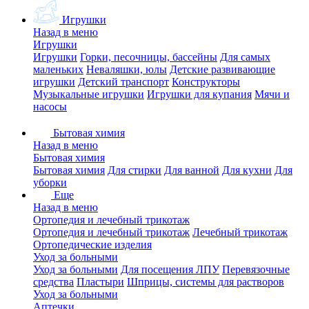
Игрушки
Назад в меню
Игрушки
Игрушки
Горки, песочницы, бассейны
Для самых
маленьких
Неваляшки, юлы
Детские развивающие
игрушки
Детский транспорт
Конструкторы
Музыкальные игрушки
Игрушки для купания
Мячи и
насосы
Бытовая химия
Назад в меню
Бытовая химия
Бытовая химия
Для стирки
Для ванной
Для кухни
Для
уборки
Еще
Назад в меню
Ортопедия и лечебный трикотаж
Ортопедия и лечебный трикотаж
Лечебный трикотаж
Ортопедические изделия
Уход за больными
Уход за больными
Для посещения ЛПУ
Перевязочные
средства
Пластыри
Шприцы, системы для растворов
Уход за больными
Аптечки