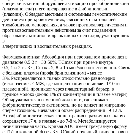
специфически ингибирующее активацию профибринолизина
(плазминогена) и его превращение в фибринолизин
(плазмин). Обладает местным и системным гемостатическим
действием при кровотечениях, связанных с патологией
тромбоцитов, меноррагиях, а также противоаллергическим и
противовоспалительным действием за счет подавления
образования кининов и др. активных пептидов, участвующих
в
аллергических и воспалительных реакциях.
Фармакокинетика: Абсорбция при пероральном приеме доз в
диапазоне 0.5-2 г - 30-50%. TCmax при приеме внутрь
0.5, 1 и 2 г - 3 ч, Cmax - 5, 8 и 15 мкг/мл соответственно. Связь
с белками плазмы (профибринолизином) - менее
3%. Распределяется в тканях относительно равномерно
(исключение - СМЖ, где концентрация составляет 1/10 от
плазменной), проникает через плацентарный барьер, в
грудное молоко (около 1% от концентрации в плазме матери).
Обнаруживается в семенной жидкости, где снижает
фибринолитическую активность, но не влияет на миграцию
сперматозоидов. Начальный объем распределения - 9-12 л.
Антифибринолитическая концентрация в различных тканях
сохраняется 17 ч, в плазме - до 7-8 ч. Метаболизируется
незначительная часть. Кривая AUC имеет трехфазную форму
с T1/2 в конечной фазе - 3 ч. Общий почечный клиренс равен