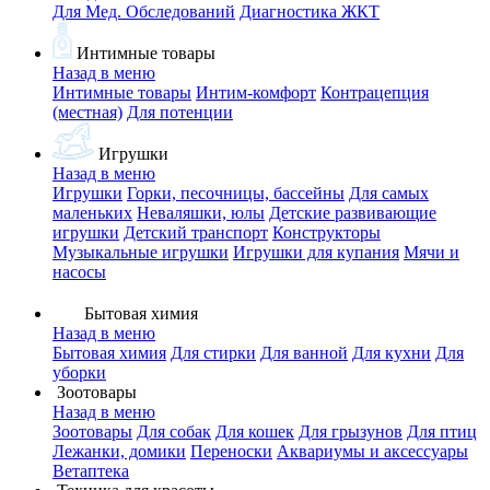
Для Мед. Обследований
Диагностика ЖКТ
Интимные товары
Назад в меню
Интимные товары
Интим-комфорт
Контрацепция
(местная)
Для потенции
Игрушки
Назад в меню
Игрушки
Горки, песочницы, бассейны
Для самых
маленьких
Неваляшки, юлы
Детские развивающие
игрушки
Детский транспорт
Конструкторы
Музыкальные игрушки
Игрушки для купания
Мячи и
насосы
Бытовая химия
Назад в меню
Бытовая химия
Для стирки
Для ванной
Для кухни
Для
уборки
Зоотовары
Назад в меню
Зоотовары
Для собак
Для кошек
Для грызунов
Для птиц
Лежанки, домики
Переноски
Аквариумы и аксессуары
Ветаптека