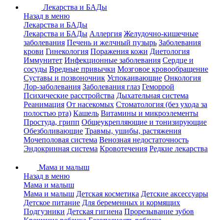
Лекарства и БАДы
Назад в меню
Лекарства и БАДы
Лекарства и БАДы
Аллергия
Желудочно-кишечные
заболевания
Печень и желчный пузырь
Заболевания
крови
Гинекология
Поражения кожи
Диетология
Иммунитет
Инфекционные заболевания
Сердце и
сосуды
Вредные привычки
Мозговое кровообращение
Суставы и позвоночник
Успокаивающие
Онкология
Лор-заболевания
Заболевания глаз
Геморрой
Психические расстройства
Дыхательная система
Реанимация
От насекомых
Стоматология (без ухода за
полостью рта)
Кашель
Витамины и микроэлементы
Простуда, грипп
Общеукрепляющие и тонизирующие
Обезболивающие
Травмы, ушибы, растяжения
Мочеполовая система
Венозная недостаточность
Эндокринная система
Кровотечения
Редкие лекарства
Мама и малыш
Назад в меню
Мама и малыш
Мама и малыш
Детская косметика
Детские аксессуары
Детское питание
Для беременных и кормящих
Подгузники
Детская гигиена
Прорезывание зубов