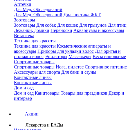
Аптечки
Для Мед. Обследований
Для Мед. Обследований
Диагностика ЖКТ
Зоотовары
Зоотовары
Для собак
Для кошек
Для грызунов
Для птиц
Лежанки, домики
Переноски
Аквариумы и аксессуары
Ветаптека
Техника для красоты
Техника для красоты
Косметические аппараты и
аксессуары
Приборы для укладки волос
Для бритья и
стрижки волос
Эпиляторы
Массажеры
Весы напольные
Спортивные товары
Спортивные товары
Йога, пилатес
Спортивное питание
Аксессуары для спорта
Для бани и сауны
Контактные линзы
Контактные линзы
Дом и сад
Дом и сад
Канцтовары
Товары для праздников
Декор и
интерьер
Акции
Лекарства и БАДы