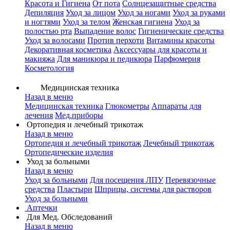
Красота и Гигиена
От пота
Солнцезащитные средства
Депиляция
Уход за лицом
Уход за ногами
Уход за руками
и ногтями
Уход за телом
Женская гигиена
Уход за
полостью рта
Выпадение волос
Гигиенические средства
Уход за волосами
Против перхоти
Витамины красоты
Декоративная косметика
Аксессуары для красоты и
макияжа
Для маникюра и педикюра
Парфюмерия
Косметология
Медицинская техника
Назад в меню
Медицинская техника
Глюкометры
Аппараты для
лечения
Мед.приборы
Ортопедия и лечебный трикотаж
Назад в меню
Ортопедия и лечебный трикотаж
Лечебный трикотаж
Ортопедические изделия
Уход за больными
Назад в меню
Уход за больными
Для посещения ЛПУ
Перевязочные
средства
Пластыри
Шприцы, системы для растворов
Уход за больными
Аптечки
Для Мед. Обследований
Назад в меню