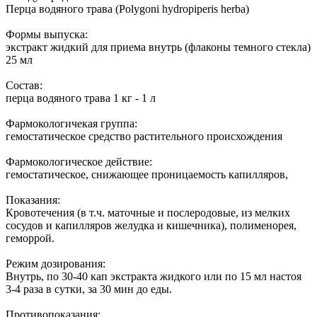
Перца водяного трава (Polygoni hydropiperis herba)
Формы выпуска:
экстракт жидкий для приема внутрь (флаконы темного стекла)
25 мл
Состав:
перца водяного трава 1 кг - 1 л
Фармокологичекая группа:
гемостатическое средство растительного происхождения
Фармокологическое действие:
гемостатическое, снижающее проницаемость капилляров,
Показания:
Кровотечения (в т.ч. маточные и послеродовые, из мелких
сосудов и капилляров желудка и кишечника), полименорея,
геморрой.
Режим дозирования:
Внутрь, по 30-40 кап экстракта жидкого или по 15 мл настоя
3-4 раза в сутки, за 30 мин до еды.
Противопоказания: