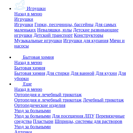
Игрушки
Назад в меню
Игрушки
Игрушки
Горки, песочницы, бассейны
Для самых
маленьких
Неваляшки, юлы
Детские развивающие
игрушки
Детский транспорт
Конструкторы
Музыкальные игрушки
Игрушки для купания
Мячи и
насосы
Бытовая химия
Назад в меню
Бытовая химия
Бытовая химия
Для стирки
Для ванной
Для кухни
Для
уборки
Еще
Назад в меню
Ортопедия и лечебный трикотаж
Ортопедия и лечебный трикотаж
Лечебный трикотаж
Ортопедические изделия
Уход за больными
Уход за больными
Для посещения ЛПУ
Перевязочные
средства
Пластыри
Шприцы, системы для растворов
Уход за больными
Аптечки