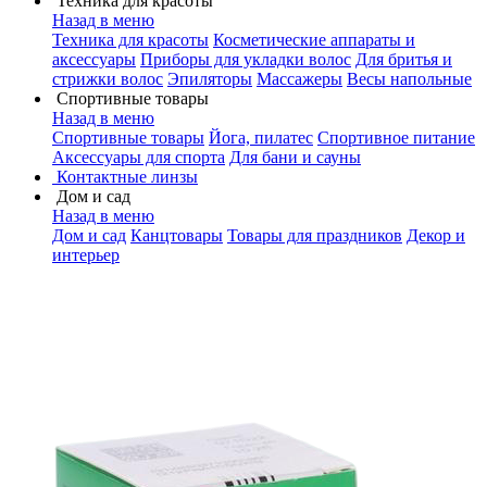
Техника для красоты
Назад в меню
Техника для красоты
Косметические аппараты и
аксессуары
Приборы для укладки волос
Для бритья и
стрижки волос
Эпиляторы
Массажеры
Весы напольные
Спортивные товары
Назад в меню
Спортивные товары
Йога, пилатес
Спортивное питание
Аксессуары для спорта
Для бани и сауны
Контактные линзы
Дом и сад
Назад в меню
Дом и сад
Канцтовары
Товары для праздников
Декор и
интерьер