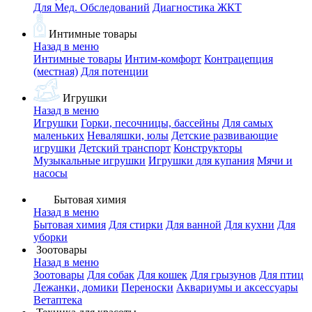
Для Мед. Обследований
Диагностика ЖКТ
Интимные товары
Назад в меню
Интимные товары
Интим-комфорт
Контрацепция
(местная)
Для потенции
Игрушки
Назад в меню
Игрушки
Горки, песочницы, бассейны
Для самых
маленьких
Неваляшки, юлы
Детские развивающие
игрушки
Детский транспорт
Конструкторы
Музыкальные игрушки
Игрушки для купания
Мячи и
насосы
Бытовая химия
Назад в меню
Бытовая химия
Для стирки
Для ванной
Для кухни
Для
уборки
Зоотовары
Назад в меню
Зоотовары
Для собак
Для кошек
Для грызунов
Для птиц
Лежанки, домики
Переноски
Аквариумы и аксессуары
Ветаптека