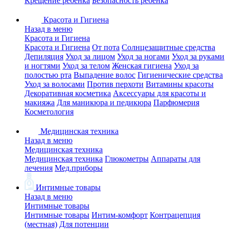
Крещение ребенка
Безопасность ребенка
Красота и Гигиена
Назад в меню
Красота и Гигиена
Красота и Гигиена
От пота
Солнцезащитные средства
Депиляция
Уход за лицом
Уход за ногами
Уход за руками
и ногтями
Уход за телом
Женская гигиена
Уход за
полостью рта
Выпадение волос
Гигиенические средства
Уход за волосами
Против перхоти
Витамины красоты
Декоративная косметика
Аксессуары для красоты и
макияжа
Для маникюра и педикюра
Парфюмерия
Косметология
Медицинская техника
Назад в меню
Медицинская техника
Медицинская техника
Глюкометры
Аппараты для
лечения
Мед.приборы
Интимные товары
Назад в меню
Интимные товары
Интимные товары
Интим-комфорт
Контрацепция
(местная)
Для потенции