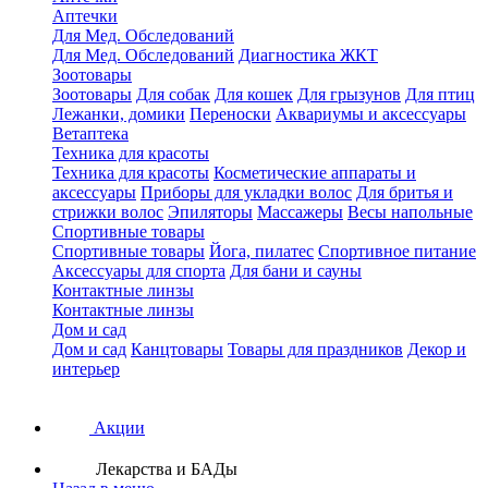
Аптечки
Для Мед. Обследований
Для Мед. Обследований
Диагностика ЖКТ
Зоотовары
Зоотовары
Для собак
Для кошек
Для грызунов
Для птиц
Лежанки, домики
Переноски
Аквариумы и аксессуары
Ветаптека
Техника для красоты
Техника для красоты
Косметические аппараты и
аксессуары
Приборы для укладки волос
Для бритья и
стрижки волос
Эпиляторы
Массажеры
Весы напольные
Спортивные товары
Спортивные товары
Йога, пилатес
Спортивное питание
Аксессуары для спорта
Для бани и сауны
Контактные линзы
Контактные линзы
Дом и сад
Дом и сад
Канцтовары
Товары для праздников
Декор и
интерьер
Акции
Лекарства и БАДы