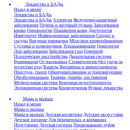
Лекарства и БАДы
Назад в меню
Лекарства и БАДы
Лекарства и БАДы
Аллергия
Желудочно-кишечные
заболевания
Печень и желчный пузырь
Заболевания
крови
Гинекология
Поражения кожи
Диетология
Иммунитет
Инфекционные заболевания
Сердце и
сосуды
Вредные привычки
Мозговое кровообращение
Суставы и позвоночник
Успокаивающие
Онкология
Лор-заболевания
Заболевания глаз
Геморрой
Психические расстройства
Дыхательная система
Реанимация
От насекомых
Стоматология (без ухода за
полостью рта)
Кашель
Витамины и микроэлементы
Простуда, грипп
Общеукрепляющие и тонизирующие
Обезболивающие
Травмы, ушибы, растяжения
Мочеполовая система
Венозная недостаточность
Эндокринная система
Кровотечения
Редкие лекарства
Мама и малыш
Назад в меню
Мама и малыш
Мама и малыш
Детская косметика
Детские аксессуары
Детское питание
Для беременных и кормящих
Подгузники
Детская гигиена
Прорезывание зубов