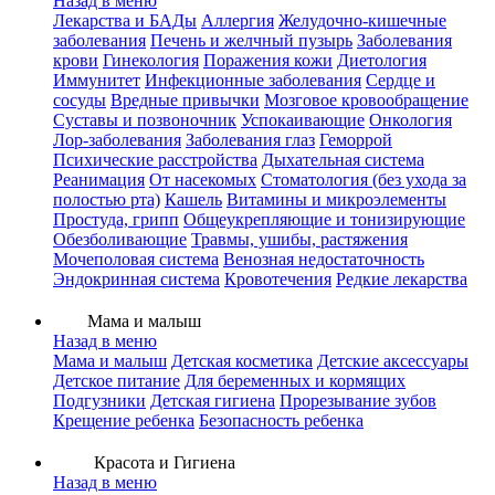
Назад в меню
Лекарства и БАДы
Аллергия
Желудочно-кишечные
заболевания
Печень и желчный пузырь
Заболевания
крови
Гинекология
Поражения кожи
Диетология
Иммунитет
Инфекционные заболевания
Сердце и
сосуды
Вредные привычки
Мозговое кровообращение
Суставы и позвоночник
Успокаивающие
Онкология
Лор-заболевания
Заболевания глаз
Геморрой
Психические расстройства
Дыхательная система
Реанимация
От насекомых
Стоматология (без ухода за
полостью рта)
Кашель
Витамины и микроэлементы
Простуда, грипп
Общеукрепляющие и тонизирующие
Обезболивающие
Травмы, ушибы, растяжения
Мочеполовая система
Венозная недостаточность
Эндокринная система
Кровотечения
Редкие лекарства
Мама и малыш
Назад в меню
Мама и малыш
Детская косметика
Детские аксессуары
Детское питание
Для беременных и кормящих
Подгузники
Детская гигиена
Прорезывание зубов
Крещение ребенка
Безопасность ребенка
Красота и Гигиена
Назад в меню