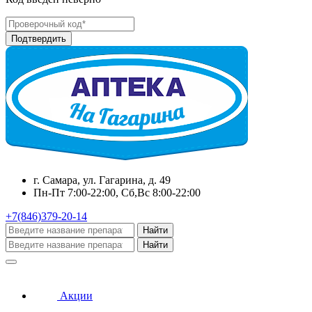
г. Самара, ул. Гагарина, д. 49
Пн-Пт 7:00-22:00, Сб,Вс 8:00-22:00
+7(846)379-20-14
Найти
Найти
Акции