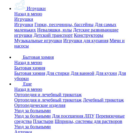
Игрушки
Назад в меню
Игрушки
Игрушки
Горки, песочницы, бассейны
Для самых
маленьких
Неваляшки, юлы
Детские развивающие
игрушки
Детский транспорт
Конструкторы
Музыкальные игрушки
Игрушки для купания
Мячи и
насосы
Бытовая химия
Назад в меню
Бытовая химия
Бытовая химия
Для стирки
Для ванной
Для кухни
Для
уборки
Еще
Назад в меню
Ортопедия и лечебный трикотаж
Ортопедия и лечебный трикотаж
Лечебный трикотаж
Ортопедические изделия
Уход за больными
Уход за больными
Для посещения ЛПУ
Перевязочные
средства
Пластыри
Шприцы, системы для растворов
Уход за больными
Аптечки