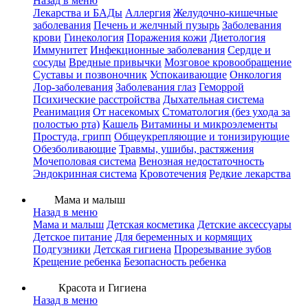
Назад в меню
Лекарства и БАДы
Аллергия
Желудочно-кишечные
заболевания
Печень и желчный пузырь
Заболевания
крови
Гинекология
Поражения кожи
Диетология
Иммунитет
Инфекционные заболевания
Сердце и
сосуды
Вредные привычки
Мозговое кровообращение
Суставы и позвоночник
Успокаивающие
Онкология
Лор-заболевания
Заболевания глаз
Геморрой
Психические расстройства
Дыхательная система
Реанимация
От насекомых
Стоматология (без ухода за
полостью рта)
Кашель
Витамины и микроэлементы
Простуда, грипп
Общеукрепляющие и тонизирующие
Обезболивающие
Травмы, ушибы, растяжения
Мочеполовая система
Венозная недостаточность
Эндокринная система
Кровотечения
Редкие лекарства
Мама и малыш
Назад в меню
Мама и малыш
Детская косметика
Детские аксессуары
Детское питание
Для беременных и кормящих
Подгузники
Детская гигиена
Прорезывание зубов
Крещение ребенка
Безопасность ребенка
Красота и Гигиена
Назад в меню