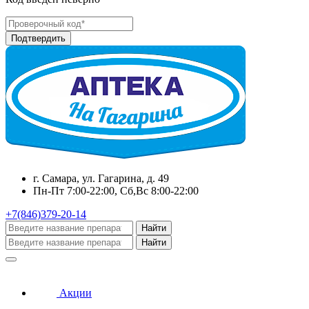
г. Самара, ул. Гагарина, д. 49
Пн-Пт 7:00-22:00, Сб,Вс 8:00-22:00
+7(846)379-20-14
Найти
Найти
Акции