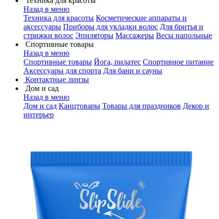
Техника для красоты
Назад в меню
Техника для красоты
Косметические аппараты и
аксессуары
Приборы для укладки волос
Для бритья и
стрижки волос
Эпиляторы
Массажеры
Весы напольные
Спортивные товары
Назад в меню
Спортивные товары
Йога, пилатес
Спортивное питание
Аксессуары для спорта
Для бани и сауны
Контактные линзы
Дом и сад
Назад в меню
Дом и сад
Канцтовары
Товары для праздников
Декор и
интерьер