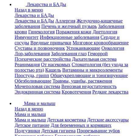
Лекарства и БАДы
Назад в меню
Лекарства и БАДы
Лекарства и БАДы
Аллергия
Желудочно-кишечные
заболевания
Печень и желчный пузырь
Заболевания
крови
Гинекология
Поражения кожи
Диетология
Иммунитет
Инфекционные заболевания
Сердце и
сосуды
Вредные привычки
Мозговое кровообращение
Суставы и позвоночник
Успокаивающие
Онкология
Лор-заболевания
Заболевания глаз
Геморрой
Психические расстройства
Дыхательная система
Реанимация
От насекомых
Стоматология (без ухода за
полостью рта)
Кашель
Витамины и микроэлементы
Простуда, грипп
Общеукрепляющие и тонизирующие
Обезболивающие
Травмы, ушибы, растяжения
Мочеполовая система
Венозная недостаточность
Эндокринная система
Кровотечения
Редкие лекарства
Мама и малыш
Назад в меню
Мама и малыш
Мама и малыш
Детская косметика
Детские аксессуары
Детское питание
Для беременных и кормящих
Подгузники
Детская гигиена
Прорезывание зубов