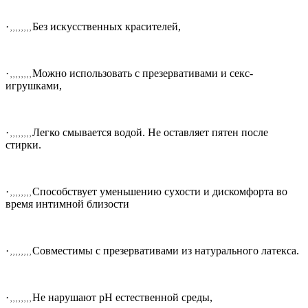
·
Без искусственных красителей,
, , , , , , , ,
·
Можно использовать с презервативами и секс-
, , , , , , , ,
игрушками,
·
Легко смывается водой. Не оставляет пятен после
, , , , , , , ,
стирки.
·
Способствует уменьшению сухости и дискомфорта во
, , , , , , , ,
время интимной близости
·
Совместимы с презервативами из натурального латекса.
, , , , , , , ,
·
Не нарушают pH естественной среды
,
, , , , , , , ,