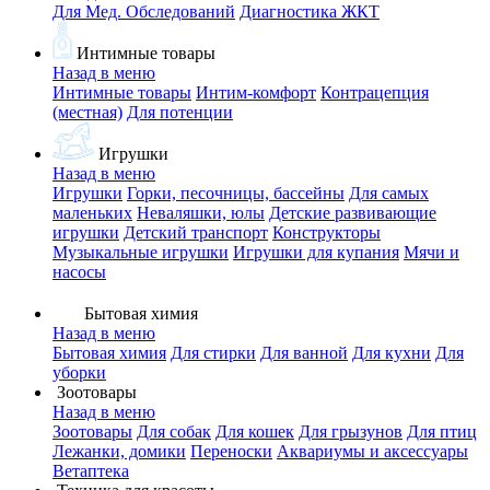
Для Мед. Обследований
Диагностика ЖКТ
Интимные товары
Назад в меню
Интимные товары
Интим-комфорт
Контрацепция
(местная)
Для потенции
Игрушки
Назад в меню
Игрушки
Горки, песочницы, бассейны
Для самых
маленьких
Неваляшки, юлы
Детские развивающие
игрушки
Детский транспорт
Конструкторы
Музыкальные игрушки
Игрушки для купания
Мячи и
насосы
Бытовая химия
Назад в меню
Бытовая химия
Для стирки
Для ванной
Для кухни
Для
уборки
Зоотовары
Назад в меню
Зоотовары
Для собак
Для кошек
Для грызунов
Для птиц
Лежанки, домики
Переноски
Аквариумы и аксессуары
Ветаптека