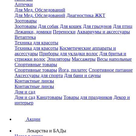
Аптечки
Для Мед. Обследований
Для Мед. Обследований
Диагностика ЖКТ
Зоотовары
Зоотовары
Для собак
Для кошек
Для грызунов
Для птиц
Лежанки, домики
Переноски
Аквариумы и аксессуары
Ветаптека
Техника для красоты
Техника для красоты
Косметические аппараты и
аксессуары
Приборы для укладки волос
Для бритья и
стрижки волос
Эпиляторы
Массажеры
Весы напольные
Спортивные товары
Спортивные товары
Йога, пилатес
Спортивное питание
Аксессуары для спорта
Для бани и сауны
Контактные линзы
Контактные линзы
Дом и сад
Дом и сад
Канцтовары
Товары для праздников
Декор и
интерьер
Акции
Лекарства и БАДы