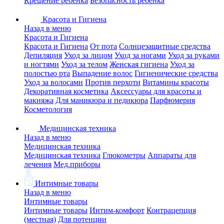
Крещение ребенка
Безопасность ребенка
Красота и Гигиена
Назад в меню
Красота и Гигиена
Красота и Гигиена
От пота
Солнцезащитные средства
Депиляция
Уход за лицом
Уход за ногами
Уход за руками
и ногтями
Уход за телом
Женская гигиена
Уход за
полостью рта
Выпадение волос
Гигиенические средства
Уход за волосами
Против перхоти
Витамины красоты
Декоративная косметика
Аксессуары для красоты и
макияжа
Для маникюра и педикюра
Парфюмерия
Косметология
Медицинская техника
Назад в меню
Медицинская техника
Медицинская техника
Глюкометры
Аппараты для
лечения
Мед.приборы
Интимные товары
Назад в меню
Интимные товары
Интимные товары
Интим-комфорт
Контрацепция
(местная)
Для потенции