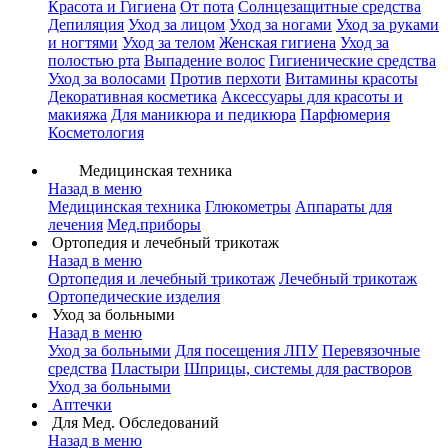
Красота и Гигиена
От пота
Солнцезащитные средства
Депиляция
Уход за лицом
Уход за ногами
Уход за руками
и ногтями
Уход за телом
Женская гигиена
Уход за
полостью рта
Выпадение волос
Гигиенические средства
Уход за волосами
Против перхоти
Витамины красоты
Декоративная косметика
Аксессуары для красоты и
макияжа
Для маникюра и педикюра
Парфюмерия
Косметология
Медицинская техника
Назад в меню
Медицинская техника
Глюкометры
Аппараты для
лечения
Мед.приборы
Ортопедия и лечебный трикотаж
Назад в меню
Ортопедия и лечебный трикотаж
Лечебный трикотаж
Ортопедические изделия
Уход за больными
Назад в меню
Уход за больными
Для посещения ЛПУ
Перевязочные
средства
Пластыри
Шприцы, системы для растворов
Уход за больными
Аптечки
Для Мед. Обследований
Назад в меню