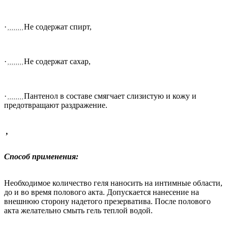
·
Не содержат спирт
,
, , , , , , , ,
·
Не содержат сахар
,
, , , , , , , ,
·
Пантенол в составе смягчает слизистую и кожу и
, , , , , , , ,
предотвращают раздражение.
,
Способ применения:
Необходимое количество геля наносить на интимные области,
до и во время полового акта. Допускается нанесение на
внешнюю сторону надетого презерватива. После полового
акта желательно смыть гель теплой водой.