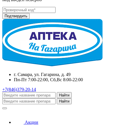
г. Самара, ул. Гагарина, д. 49
Пн-Пт 7:00-22:00, Сб,Вс 8:00-22:00
+7(846)379-20-14
Найти
Найти
Акции