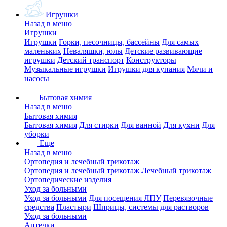
Игрушки
Назад в меню
Игрушки
Игрушки
Горки, песочницы, бассейны
Для самых
маленьких
Неваляшки, юлы
Детские развивающие
игрушки
Детский транспорт
Конструкторы
Музыкальные игрушки
Игрушки для купания
Мячи и
насосы
Бытовая химия
Назад в меню
Бытовая химия
Бытовая химия
Для стирки
Для ванной
Для кухни
Для
уборки
Еще
Назад в меню
Ортопедия и лечебный трикотаж
Ортопедия и лечебный трикотаж
Лечебный трикотаж
Ортопедические изделия
Уход за больными
Уход за больными
Для посещения ЛПУ
Перевязочные
средства
Пластыри
Шприцы, системы для растворов
Уход за больными
Аптечки