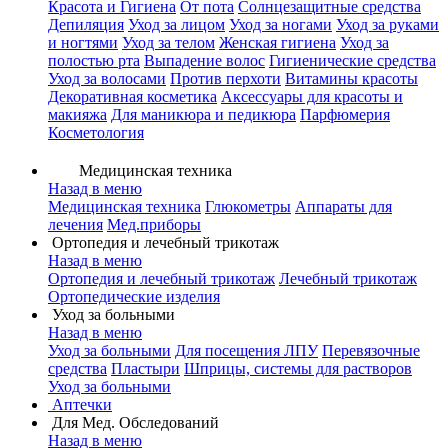
Красота и Гигиена
От пота
Солнцезащитные средства
Депиляция
Уход за лицом
Уход за ногами
Уход за руками
и ногтями
Уход за телом
Женская гигиена
Уход за
полостью рта
Выпадение волос
Гигиенические средства
Уход за волосами
Против перхоти
Витамины красоты
Декоративная косметика
Аксессуары для красоты и
макияжа
Для маникюра и педикюра
Парфюмерия
Косметология
Медицинская техника
Назад в меню
Медицинская техника
Глюкометры
Аппараты для
лечения
Мед.приборы
Ортопедия и лечебный трикотаж
Назад в меню
Ортопедия и лечебный трикотаж
Лечебный трикотаж
Ортопедические изделия
Уход за больными
Назад в меню
Уход за больными
Для посещения ЛПУ
Перевязочные
средства
Пластыри
Шприцы, системы для растворов
Уход за больными
Аптечки
Для Мед. Обследований
Назад в меню