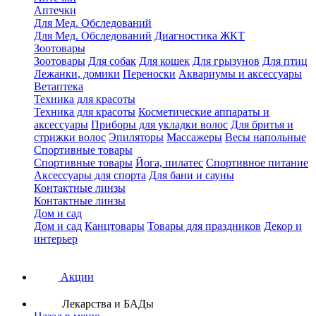
Аптечки
Для Мед. Обследований
Для Мед. Обследований
Диагностика ЖКТ
Зоотовары
Зоотовары
Для собак
Для кошек
Для грызунов
Для птиц
Лежанки, домики
Переноски
Аквариумы и аксессуары
Ветаптека
Техника для красоты
Техника для красоты
Косметические аппараты и
аксессуары
Приборы для укладки волос
Для бритья и
стрижки волос
Эпиляторы
Массажеры
Весы напольные
Спортивные товары
Спортивные товары
Йога, пилатес
Спортивное питание
Аксессуары для спорта
Для бани и сауны
Контактные линзы
Контактные линзы
Дом и сад
Дом и сад
Канцтовары
Товары для праздников
Декор и
интерьер
Акции
Лекарства и БАДы