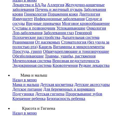
Назад в меню
Лекарства и БАДы
Аллергия
Желудочно-кишечные
заболевания
Печень и желчный пузырь
Заболевания
крови
Гинекология
Поражения кожи
Диетология
Иммунитет
Инфекционные заболевания
Сердце и
сосуды
Вредные привычки
Мозговое кровообращение
Суставы и позвоночник
Успокаивающие
Онкология
Лор-заболевания
Заболевания глаз
Геморрой
Психические расстройства
Дыхательная система
Реанимация
От насекомых
Стоматология (без ухода за
полостью рта)
Кашель
Витамины и микроэлементы
Простуда, грипп
Общеукрепляющие и тонизирующие
Обезболивающие
Травмы, ушибы, растяжения
Мочеполовая система
Венозная недостаточность
Эндокринная система
Кровотечения
Редкие лекарства
Мама и малыш
Назад в меню
Мама и малыш
Детская косметика
Детские аксессуары
Детское питание
Для беременных и кормящих
Подгузники
Детская гигиена
Прорезывание зубов
Крещение ребенка
Безопасность ребенка
Красота и Гигиена
Назад в меню