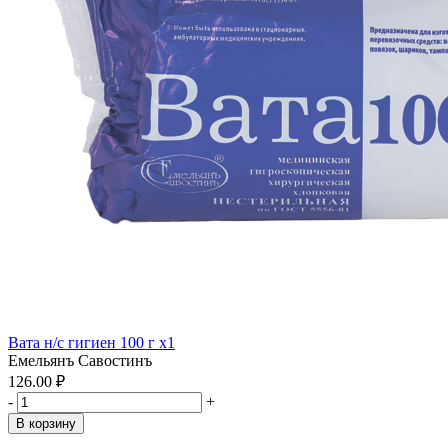
Вата н/с гигиен 100 г x1
Емельянъ Савостинъ
126.00 ₽
-
+
В корзину