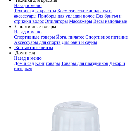
Техника для красоты
Назад в меню
Техника для красоты
Косметические аппараты и
аксессуары
Приборы для укладки волос
Для бритья и
стрижки волос
Эпиляторы
Массажеры
Весы напольные
Спортивные товары
Назад в меню
Спортивные товары
Йога, пилатес
Спортивное питание
Аксессуары для спорта
Для бани и сауны
Контактные линзы
Дом и сад
Назад в меню
Дом и сад
Канцтовары
Товары для праздников
Декор и
интерьер