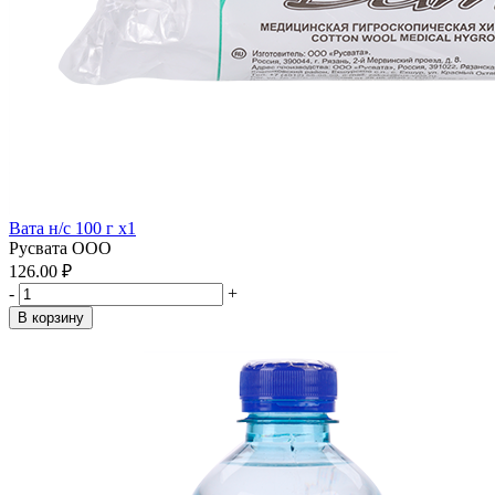
Вата н/с 100 г x1
Русвата ООО
126.00 ₽
-
+
В корзину