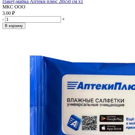
Пакет-майка Аптеки плюс 28х50 см x1
МКС ООО
3.00 ₽
-
+
В корзину