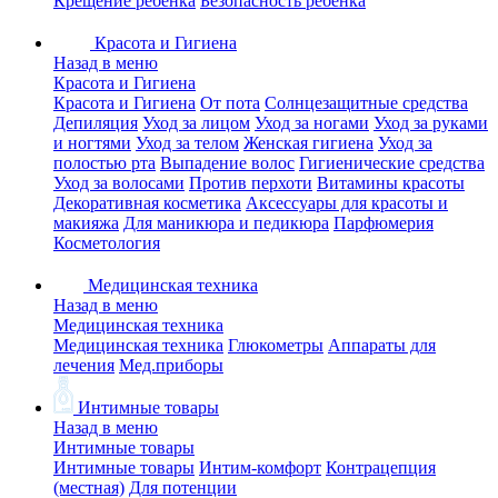
Крещение ребенка
Безопасность ребенка
Красота и Гигиена
Назад в меню
Красота и Гигиена
Красота и Гигиена
От пота
Солнцезащитные средства
Депиляция
Уход за лицом
Уход за ногами
Уход за руками
и ногтями
Уход за телом
Женская гигиена
Уход за
полостью рта
Выпадение волос
Гигиенические средства
Уход за волосами
Против перхоти
Витамины красоты
Декоративная косметика
Аксессуары для красоты и
макияжа
Для маникюра и педикюра
Парфюмерия
Косметология
Медицинская техника
Назад в меню
Медицинская техника
Медицинская техника
Глюкометры
Аппараты для
лечения
Мед.приборы
Интимные товары
Назад в меню
Интимные товары
Интимные товары
Интим-комфорт
Контрацепция
(местная)
Для потенции