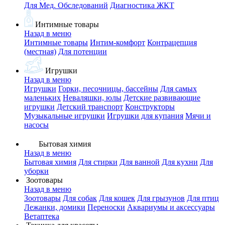
Для Мед. Обследований
Диагностика ЖКТ
Интимные товары
Назад в меню
Интимные товары
Интим-комфорт
Контрацепция
(местная)
Для потенции
Игрушки
Назад в меню
Игрушки
Горки, песочницы, бассейны
Для самых
маленьких
Неваляшки, юлы
Детские развивающие
игрушки
Детский транспорт
Конструкторы
Музыкальные игрушки
Игрушки для купания
Мячи и
насосы
Бытовая химия
Назад в меню
Бытовая химия
Для стирки
Для ванной
Для кухни
Для
уборки
Зоотовары
Назад в меню
Зоотовары
Для собак
Для кошек
Для грызунов
Для птиц
Лежанки, домики
Переноски
Аквариумы и аксессуары
Ветаптека