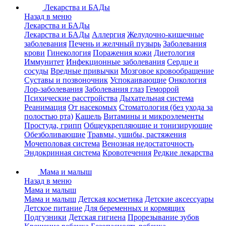
Лекарства и БАДы
Назад в меню
Лекарства и БАДы
Лекарства и БАДы
Аллергия
Желудочно-кишечные
заболевания
Печень и желчный пузырь
Заболевания
крови
Гинекология
Поражения кожи
Диетология
Иммунитет
Инфекционные заболевания
Сердце и
сосуды
Вредные привычки
Мозговое кровообращение
Суставы и позвоночник
Успокаивающие
Онкология
Лор-заболевания
Заболевания глаз
Геморрой
Психические расстройства
Дыхательная система
Реанимация
От насекомых
Стоматология (без ухода за
полостью рта)
Кашель
Витамины и микроэлементы
Простуда, грипп
Общеукрепляющие и тонизирующие
Обезболивающие
Травмы, ушибы, растяжения
Мочеполовая система
Венозная недостаточность
Эндокринная система
Кровотечения
Редкие лекарства
Мама и малыш
Назад в меню
Мама и малыш
Мама и малыш
Детская косметика
Детские аксессуары
Детское питание
Для беременных и кормящих
Подгузники
Детская гигиена
Прорезывание зубов