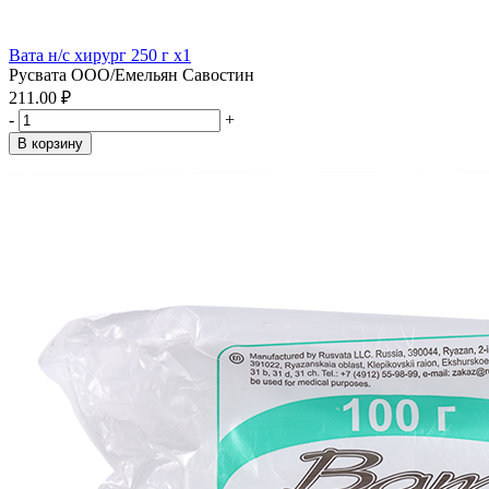
Вата н/с хирург 250 г x1
Русвата ООО/Емельян Савостин
211.00 ₽
-
+
В корзину