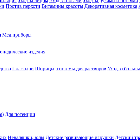
пиляция
Уход за лицом
Уход за ногами
Уход за руками и ногтями
ми
Против перхоти
Витамины красоты
Декоративная косметика
я
Мед.приборы
опедические изделия
дства
Пластыри
Шприцы, системы для растворов
Уход за больн
я)
Для потенции
ких
Неваляшки, юлы
Детские развивающие игрушки
Детский тр