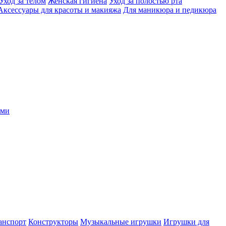
Уход за телом
Женская гигиена
Уход за полостью рта
Аксессуары для красоты и макияжа
Для маникюра и педикюра
ыми
анспорт
Конструкторы
Музыкальные игрушки
Игрушки для