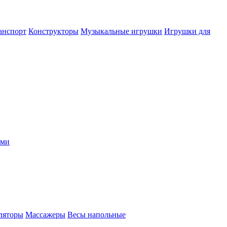
анспорт
Конструкторы
Музыкальные игрушки
Игрушки для
ыми
ляторы
Массажеры
Весы напольные