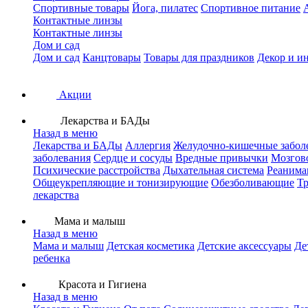
Спортивные товары
Йога, пилатес
Спортивное питание
Контактные линзы
Контактные линзы
Дом и сад
Дом и сад
Канцтовары
Товары для праздников
Декор и и
Акции
Лекарства и БАДы
Назад в меню
Лекарства и БАДы
Аллергия
Желудочно-кишечные забол
заболевания
Сердце и сосуды
Вредные привычки
Мозгов
Психические расстройства
Дыхательная система
Реанима
Общеукрепляющие и тонизирующие
Обезболивающие
Тр
лекарства
Мама и малыш
Назад в меню
Мама и малыш
Детская косметика
Детские аксессуары
Де
ребенка
Красота и Гигиена
Назад в меню