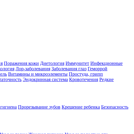
ия
Поражения кожи
Диетология
Иммунитет
Инфекционные
ология
Лор-заболевания
Заболевания глаз
Геморрой
ель
Витамины и микроэлементы
Простуда, грипп
таточность
Эндокринная система
Кровотечения
Редкие
 гигиена
Прорезывание зубов
Крещение ребенка
Безопасность