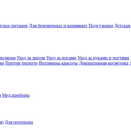
тское питание
Для беременных и кормящих
Подгузники
Детская
пиляция
Уход за лицом
Уход за ногами
Уход за руками и ногтями
ми
Против перхоти
Витамины красоты
Декоративная косметика
я
Мед.приборы
я)
Для потенции