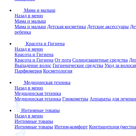
Мама и малыш
Назад в меню
Мама и малыш
Мама и малыш
Детская косметика
Детские аксессуары
Де
ребенка
Красота и Гигиена
Назад в меню
Красота и Гигиена
Красота и Гигиена
От пота
Солнцезащитные средства
Де
Выпадение волос
Гигиенические средства
Уход за волоса
Парфюмерия
Косметология
Медицинская техника
Назад в меню
Медицинская техника
Медицинская техника
Глюкометры
Аппараты для лечени
Интимные товары
Назад в меню
Интимные товары
Интимные товары
Интим-комфорт
Контрацепция (местна