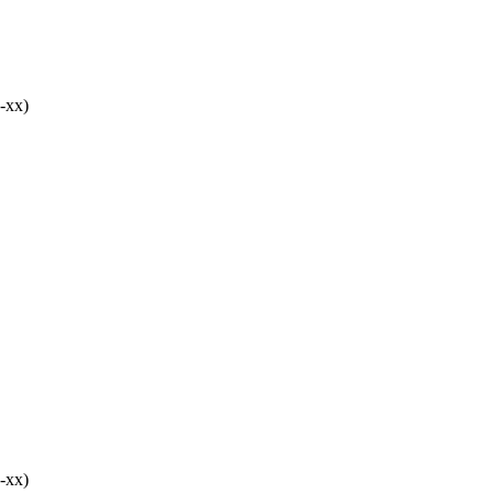
-хх)
-хх)