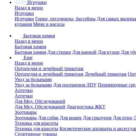
Игрушки
Назад в меню
Игрушки
Игрушки
Горки, песочницы, бассейны
Для самых малень
купания
Мячи и насосы
Бытовая химия
Назад в меню
Бытовая химия
Бытовая химия
Для стирки
Для ванной
Для кухни
Для уб
Еще
Назад в меню
Ортопедия и лечебный трикотаж
Ортопедия и лечебный трикотаж
Лечебный трикотаж
Орт
Уход за больными
Уход за больными
Для посещения ЛПУ
Перевязочные сре
Аптечки
Аптечки
Для Мед. Обследований
Для Мед. Обследований
Диагностика ЖКТ
Зоотовары
Зоотовары
Для собак
Для кошек
Для грызунов
Для птиц
Техника для красоты
Техника для красоты
Косметические аппараты и аксессуа
Спортивные товары