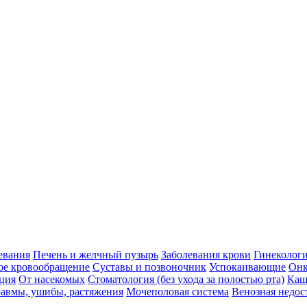
евания
Печень и желчный пузырь
Заболевания крови
Гинеколог
ое кровообращение
Суставы и позвоночник
Успокаивающие
Онк
ция
От насекомых
Стоматология (без ухода за полостью рта)
Каш
авмы, ушибы, растяжения
Мочеполовая система
Венозная недос