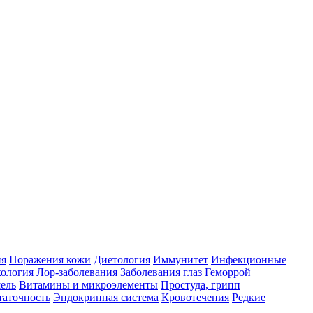
ия
Поражения кожи
Диетология
Иммунитет
Инфекционные
ология
Лор-заболевания
Заболевания глаз
Геморрой
ель
Витамины и микроэлементы
Простуда, грипп
таточность
Эндокринная система
Кровотечения
Редкие