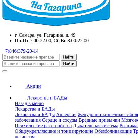
г. Самара, ул. Гагарина, д. 49
Пн-Пт 7:00-22:00, Сб,Вс 8:00-22:00
+7(846)379-20-14
Найти
Найти
Акции
Лекарства и БАДы
Назад в меню
Лекарства и БАДы
Лекарства и БАДы
Аллергия
Желудочно-кишечные забол
заболевания
Сердце и сосуды
Вредные привычки
Мозгов
Психические расстройства
Дыхательная система
Реанима
Общеукрепляющие и тонизирующие
Обезболивающие
Тр
лекарства