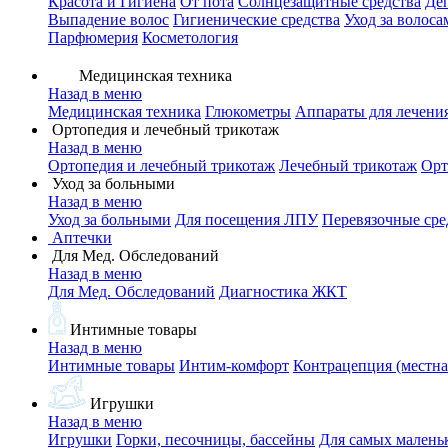
Красота и Гигиена
От пота
Солнцезащитные средства
Де
Выпадение волос
Гигиенические средства
Уход за волоса
Парфюмерия
Косметология
Медицинская техника
Назад в меню
Медицинская техника
Глюкометры
Аппараты для лечени
Ортопедия и лечебный трикотаж
Назад в меню
Ортопедия и лечебный трикотаж
Лечебный трикотаж
Орт
Уход за больными
Назад в меню
Уход за больными
Для посещения ЛПУ
Перевязочные сре
Аптечки
Для Мед. Обследований
Назад в меню
Для Мед. Обследований
Диагностика ЖКТ
Интимные товары
Назад в меню
Интимные товары
Интим-комфорт
Контрацепция (местна
Игрушки
Назад в меню
Игрушки
Горки, песочницы, бассейны
Для самых малень