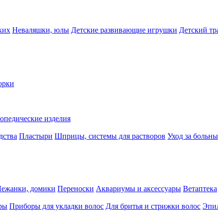
ких
Неваляшки, юлы
Детские развивающие игрушки
Детский тр
орки
опедические изделия
дства
Пластыри
Шприцы, системы для растворов
Уход за больн
Лежанки, домики
Переноски
Аквариумы и аксессуары
Ветаптека
ры
Приборы для укладки волос
Для бритья и стрижки волос
Эпи