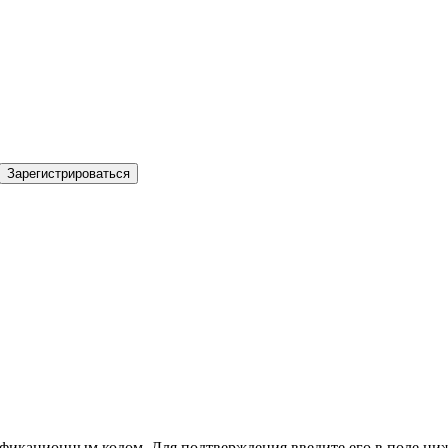
Зарегистрироваться
фикационным кодом. Для подтверждения введите его в поле ниж