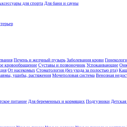
Аксессуары для спорта
Для бани и сауны
нтерьер
евания
Печень и желчный пузырь
Заболевания крови
Гинеколог
ое кровообращение
Суставы и позвоночник
Успокаивающие
Онк
ция
От насекомых
Стоматология (без ухода за полостью рта)
Каш
авмы, ушибы, растяжения
Мочеполовая система
Венозная недос
тское питание
Для беременных и кормящих
Подгузники
Детская