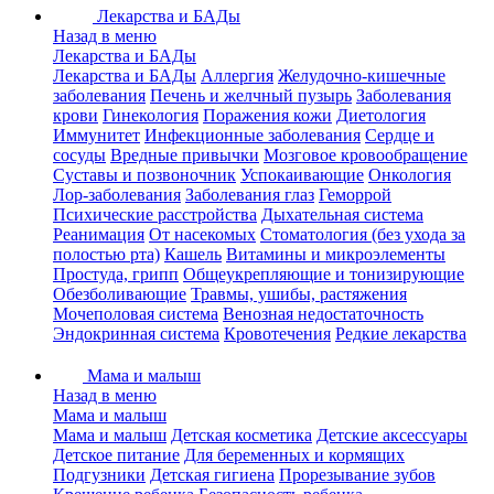
Лекарства и БАДы
Назад в меню
Лекарства и БАДы
Лекарства и БАДы
Аллергия
Желудочно-кишечные
заболевания
Печень и желчный пузырь
Заболевания
крови
Гинекология
Поражения кожи
Диетология
Иммунитет
Инфекционные заболевания
Сердце и
сосуды
Вредные привычки
Мозговое кровообращение
Суставы и позвоночник
Успокаивающие
Онкология
Лор-заболевания
Заболевания глаз
Геморрой
Психические расстройства
Дыхательная система
Реанимация
От насекомых
Стоматология (без ухода за
полостью рта)
Кашель
Витамины и микроэлементы
Простуда, грипп
Общеукрепляющие и тонизирующие
Обезболивающие
Травмы, ушибы, растяжения
Мочеполовая система
Венозная недостаточность
Эндокринная система
Кровотечения
Редкие лекарства
Мама и малыш
Назад в меню
Мама и малыш
Мама и малыш
Детская косметика
Детские аксессуары
Детское питание
Для беременных и кормящих
Подгузники
Детская гигиена
Прорезывание зубов