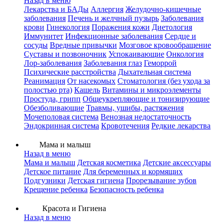
Назад в меню
Лекарства и БАДы
Аллергия
Желудочно-кишечные
заболевания
Печень и желчный пузырь
Заболевания
крови
Гинекология
Поражения кожи
Диетология
Иммунитет
Инфекционные заболевания
Сердце и
сосуды
Вредные привычки
Мозговое кровообращение
Суставы и позвоночник
Успокаивающие
Онкология
Лор-заболевания
Заболевания глаз
Геморрой
Психические расстройства
Дыхательная система
Реанимация
От насекомых
Стоматология (без ухода за
полостью рта)
Кашель
Витамины и микроэлементы
Простуда, грипп
Общеукрепляющие и тонизирующие
Обезболивающие
Травмы, ушибы, растяжения
Мочеполовая система
Венозная недостаточность
Эндокринная система
Кровотечения
Редкие лекарства
Мама и малыш
Назад в меню
Мама и малыш
Детская косметика
Детские аксессуары
Детское питание
Для беременных и кормящих
Подгузники
Детская гигиена
Прорезывание зубов
Крещение ребенка
Безопасность ребенка
Красота и Гигиена
Назад в меню