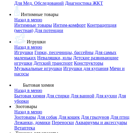
Для Мед. Обследований
Диагностика ЖКТ
Интимные товары
Назад в меню
Интимные товары
Интим-комфорт
Контрацепция
(местная)
Для потенции
Игрушки
Назад в меню
Игрушки
Горки, песочницы, бассейны
Для самых
маленьких
Неваляшки, юлы
Детские развивающие
игрушки
Детский транспорт
Конструкторы
Музыкальные игрушки
Игрушки для купания
Мячи и
насосы
Бытовая химия
Назад в меню
Бытовая химия
Для стирки
Для ванной
Для кухни
Для
уборки
Зоотовары
Назад в меню
Зоотовары
Для собак
Для кошек
Для грызунов
Для птиц
Лежанки, домики
Переноски
Аквариумы и аксессуары
Ветаптека