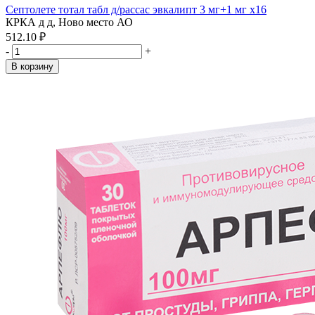
Септолете тотал табл д/рассас эвкалипт 3 мг+1 мг x16
КРКА д д, Ново место АО
512.10 ₽
-
+
В корзину