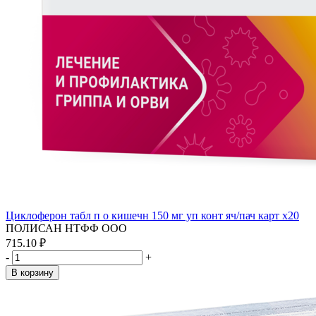
Циклоферон табл п о кишечн 150 мг уп конт яч/пач карт x20
ПОЛИСАН НТФФ ООО
715.10 ₽
-
+
В корзину