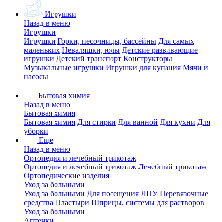
Игрушки
Назад в меню
Игрушки
Игрушки
Горки, песочницы, бассейны
Для самых
маленьких
Неваляшки, юлы
Детские развивающие
игрушки
Детский транспорт
Конструкторы
Музыкальные игрушки
Игрушки для купания
Мячи и
насосы
Бытовая химия
Назад в меню
Бытовая химия
Бытовая химия
Для стирки
Для ванной
Для кухни
Для
уборки
Еще
Назад в меню
Ортопедия и лечебный трикотаж
Ортопедия и лечебный трикотаж
Лечебный трикотаж
Ортопедические изделия
Уход за больными
Уход за больными
Для посещения ЛПУ
Перевязочные
средства
Пластыри
Шприцы, системы для растворов
Уход за больными
Аптечки