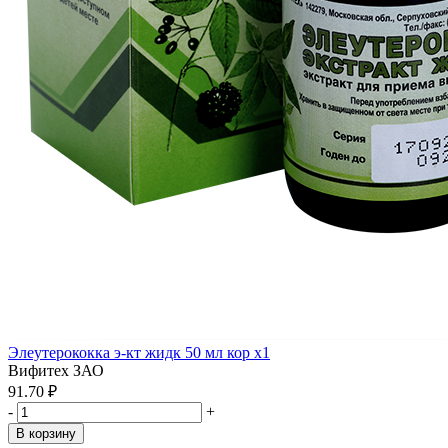
Элеутерококка э-кт жидк 50 мл кор x1
Вифитех ЗАО
91.70 ₽
-
+
В корзину