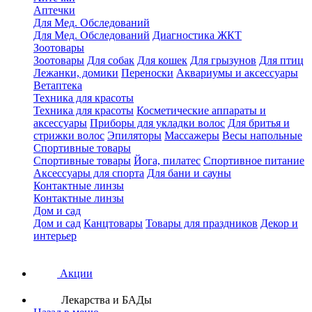
Аптечки
Для Мед. Обследований
Для Мед. Обследований
Диагностика ЖКТ
Зоотовары
Зоотовары
Для собак
Для кошек
Для грызунов
Для птиц
Лежанки, домики
Переноски
Аквариумы и аксессуары
Ветаптека
Техника для красоты
Техника для красоты
Косметические аппараты и
аксессуары
Приборы для укладки волос
Для бритья и
стрижки волос
Эпиляторы
Массажеры
Весы напольные
Спортивные товары
Спортивные товары
Йога, пилатес
Спортивное питание
Аксессуары для спорта
Для бани и сауны
Контактные линзы
Контактные линзы
Дом и сад
Дом и сад
Канцтовары
Товары для праздников
Декор и
интерьер
Акции
Лекарства и БАДы