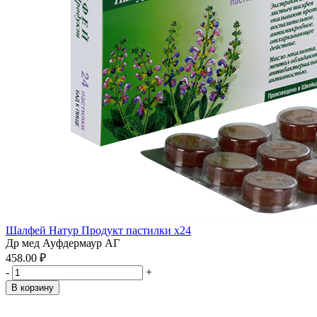
Шалфей Натур Продукт пастилки x24
Др мед Ауфдермаур АГ
458.00 ₽
-
+
В корзину