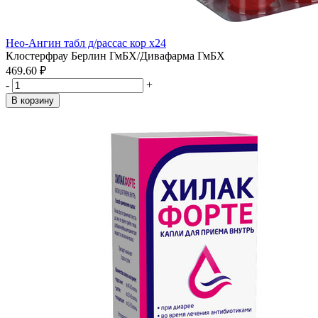
Нео-Ангин табл д/рассас кор x24
Клостерфрау Берлин ГмБХ/Дивафарма ГмБХ
469.60 ₽
-
+
В корзину