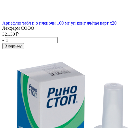
Арпефлю табл п о пленочн 100 мг уп конт яч/пач карт x20
Лекфарм СООО
321.30 ₽
-
+
В корзину