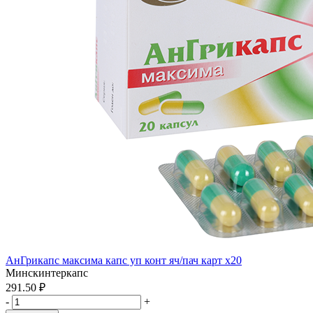
АнГрикапс максима капс уп конт яч/пач карт x20
Минскинтеркапс
291.50 ₽
-
+