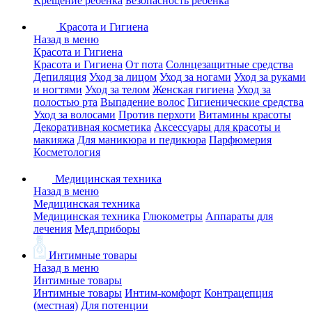
Крещение ребенка
Безопасность ребенка
Красота и Гигиена
Назад в меню
Красота и Гигиена
Красота и Гигиена
От пота
Солнцезащитные средства
Депиляция
Уход за лицом
Уход за ногами
Уход за руками
и ногтями
Уход за телом
Женская гигиена
Уход за
полостью рта
Выпадение волос
Гигиенические средства
Уход за волосами
Против перхоти
Витамины красоты
Декоративная косметика
Аксессуары для красоты и
макияжа
Для маникюра и педикюра
Парфюмерия
Косметология
Медицинская техника
Назад в меню
Медицинская техника
Медицинская техника
Глюкометры
Аппараты для
лечения
Мед.приборы
Интимные товары
Назад в меню
Интимные товары
Интимные товары
Интим-комфорт
Контрацепция
(местная)
Для потенции