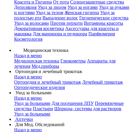
Красота и Гигиена
От пота
Солнцезащитные средства
Депиляция
Уход за лицом
Уход за ногами
Уход за руками
и ногтями
Уход за телом
Женская гигиена
Уход за
полостью рта
Выпадение волос
Гигиенические средства
Уход за волосами
Против перхоти
Витамины красоты
Декоративная косметика
Аксессуары для красоты и
макияжа
Для маникюра и педикюра
Парфюмерия
Косметология
Медицинская техника
Назад в меню
Медицинская техника
Глюкометры
Аппараты для
лечения
Мед.приборы
Ортопедия и лечебный трикотаж
Назад в меню
Ортопедия и лечебный трикотаж
Лечебный трикотаж
Ортопедические изделия
Уход за больными
Назад в меню
Уход за больными
Для посещения ЛПУ
Перевязочные
средства
Пластыри
Шприцы, системы для растворов
Уход за больными
Аптечки
Для Мед. Обследований
Назад в меню