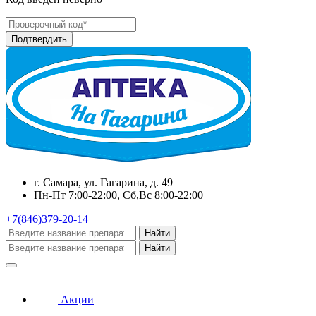
г. Самара, ул. Гагарина, д. 49
Пн-Пт 7:00-22:00, Сб,Вс 8:00-22:00
+7(846)379-20-14
Найти
Найти
Акции