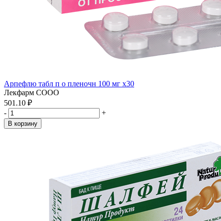
Арпефлю табл п о пленочн 100 мг x30
Лекфарм СООО
501.10 ₽
-
+
В корзину