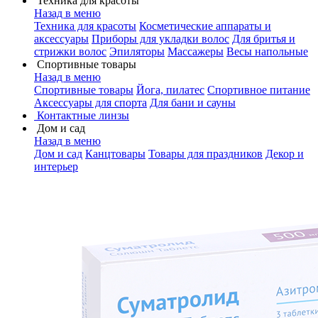
Техника для красоты
Назад в меню
Техника для красоты
Косметические аппараты и
аксессуары
Приборы для укладки волос
Для бритья и
стрижки волос
Эпиляторы
Массажеры
Весы напольные
Спортивные товары
Назад в меню
Спортивные товары
Йога, пилатес
Спортивное питание
Аксессуары для спорта
Для бани и сауны
Контактные линзы
Дом и сад
Назад в меню
Дом и сад
Канцтовары
Товары для праздников
Декор и
интерьер