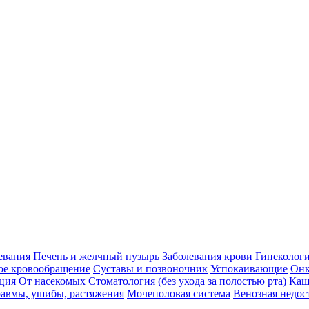
евания
Печень и желчный пузырь
Заболевания крови
Гинеколог
ое кровообращение
Суставы и позвоночник
Успокаивающие
Онк
ция
От насекомых
Стоматология (без ухода за полостью рта)
Каш
авмы, ушибы, растяжения
Мочеполовая система
Венозная недос