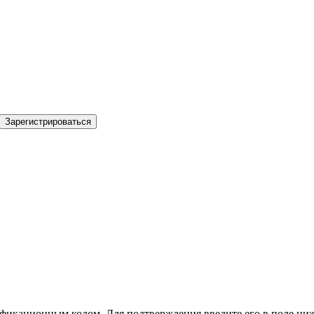
Зарегистрироваться
фикационным кодом. Для подтверждения введите его в поле ниж