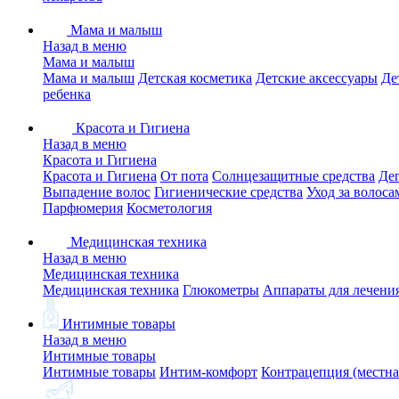
Мама и малыш
Назад в меню
Мама и малыш
Мама и малыш
Детская косметика
Детские аксессуары
Де
ребенка
Красота и Гигиена
Назад в меню
Красота и Гигиена
Красота и Гигиена
От пота
Солнцезащитные средства
Де
Выпадение волос
Гигиенические средства
Уход за волоса
Парфюмерия
Косметология
Медицинская техника
Назад в меню
Медицинская техника
Медицинская техника
Глюкометры
Аппараты для лечени
Интимные товары
Назад в меню
Интимные товары
Интимные товары
Интим-комфорт
Контрацепция (местна