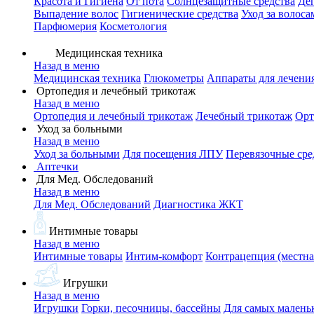
Красота и Гигиена
От пота
Солнцезащитные средства
Де
Выпадение волос
Гигиенические средства
Уход за волоса
Парфюмерия
Косметология
Медицинская техника
Назад в меню
Медицинская техника
Глюкометры
Аппараты для лечени
Ортопедия и лечебный трикотаж
Назад в меню
Ортопедия и лечебный трикотаж
Лечебный трикотаж
Орт
Уход за больными
Назад в меню
Уход за больными
Для посещения ЛПУ
Перевязочные сре
Аптечки
Для Мед. Обследований
Назад в меню
Для Мед. Обследований
Диагностика ЖКТ
Интимные товары
Назад в меню
Интимные товары
Интим-комфорт
Контрацепция (местна
Игрушки
Назад в меню
Игрушки
Горки, песочницы, бассейны
Для самых малень