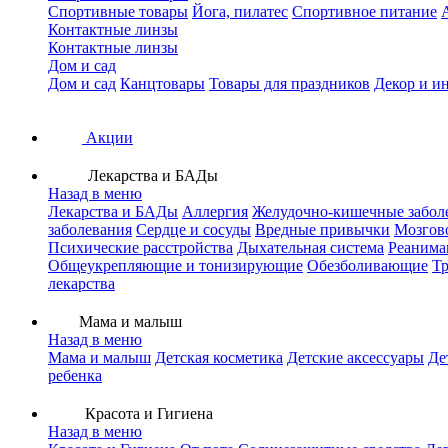
Спортивные товары
Йога, пилатес
Спортивное питание
Контактные линзы
Контактные линзы
Дом и сад
Дом и сад
Канцтовары
Товары для праздников
Декор и и
Акции
Лекарства и БАДы
Назад в меню
Лекарства и БАДы
Аллергия
Желудочно-кишечные забол
заболевания
Сердце и сосуды
Вредные привычки
Мозгов
Психические расстройства
Дыхательная система
Реанима
Общеукрепляющие и тонизирующие
Обезболивающие
Тр
лекарства
Мама и малыш
Назад в меню
Мама и малыш
Детская косметика
Детские аксессуары
Де
ребенка
Красота и Гигиена
Назад в меню