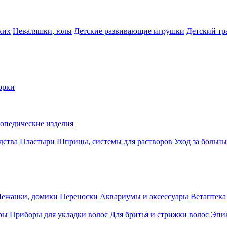
ких
Неваляшки, юлы
Детские развивающие игрушки
Детский тр
орки
опедические изделия
дства
Пластыри
Шприцы, системы для растворов
Уход за больн
Лежанки, домики
Переноски
Аквариумы и аксессуары
Ветаптека
ры
Приборы для укладки волос
Для бритья и стрижки волос
Эпи