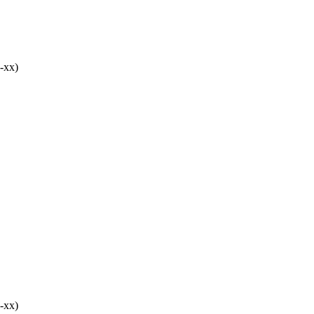
-хх)
-хх)