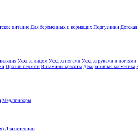
тское питание
Для беременных и кормящих
Подгузники
Детская
пиляция
Уход за лицом
Уход за ногами
Уход за руками и ногтями
ми
Против перхоти
Витамины красоты
Декоративная косметика
я
Мед.приборы
я)
Для потенции