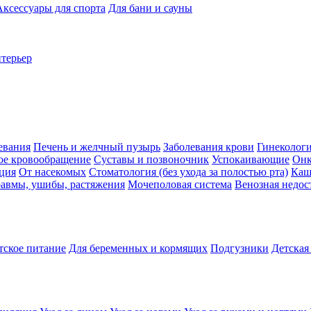
Аксессуары для спорта
Для бани и сауны
нтерьер
евания
Печень и желчный пузырь
Заболевания крови
Гинеколог
ое кровообращение
Суставы и позвоночник
Успокаивающие
Онк
ция
От насекомых
Стоматология (без ухода за полостью рта)
Каш
авмы, ушибы, растяжения
Мочеполовая система
Венозная недос
тское питание
Для беременных и кормящих
Подгузники
Детская