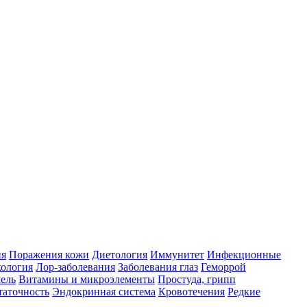
ия
Поражения кожи
Диетология
Иммунитет
Инфекционные
ология
Лор-заболевания
Заболевания глаз
Геморрой
ель
Витамины и микроэлементы
Простуда, грипп
таточность
Эндокринная система
Кровотечения
Редкие