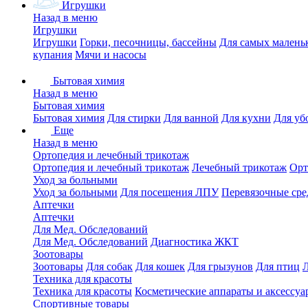
Игрушки
Назад в меню
Игрушки
Игрушки
Горки, песочницы, бассейны
Для самых малень
купания
Мячи и насосы
Бытовая химия
Назад в меню
Бытовая химия
Бытовая химия
Для стирки
Для ванной
Для кухни
Для уб
Еще
Назад в меню
Ортопедия и лечебный трикотаж
Ортопедия и лечебный трикотаж
Лечебный трикотаж
Орт
Уход за больными
Уход за больными
Для посещения ЛПУ
Перевязочные сре
Аптечки
Аптечки
Для Мед. Обследований
Для Мед. Обследований
Диагностика ЖКТ
Зоотовары
Зоотовары
Для собак
Для кошек
Для грызунов
Для птиц
Техника для красоты
Техника для красоты
Косметические аппараты и аксессуа
Спортивные товары