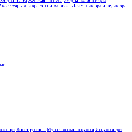
Уход за телом
Женская гигиена
Уход за полостью рта
Аксессуары для красоты и макияжа
Для маникюра и педикюра
ыми
анспорт
Конструкторы
Музыкальные игрушки
Игрушки для