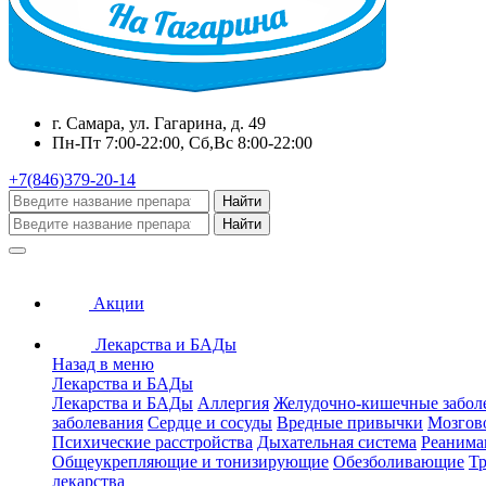
г. Самара, ул. Гагарина, д. 49
Пн-Пт 7:00-22:00, Сб,Вс 8:00-22:00
+7(846)379-20-14
Найти
Найти
Акции
Лекарства и БАДы
Назад в меню
Лекарства и БАДы
Лекарства и БАДы
Аллергия
Желудочно-кишечные забол
заболевания
Сердце и сосуды
Вредные привычки
Мозгов
Психические расстройства
Дыхательная система
Реанима
Общеукрепляющие и тонизирующие
Обезболивающие
Тр
лекарства