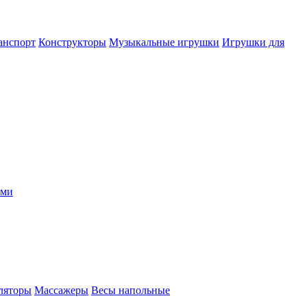
анспорт
Конструкторы
Музыкальные игрушки
Игрушки для
ыми
ляторы
Массажеры
Весы напольные