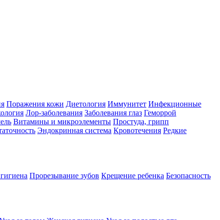
ия
Поражения кожи
Диетология
Иммунитет
Инфекционные
ология
Лор-заболевания
Заболевания глаз
Геморрой
ель
Витамины и микроэлементы
Простуда, грипп
таточность
Эндокринная система
Кровотечения
Редкие
 гигиена
Прорезывание зубов
Крещение ребенка
Безопасность