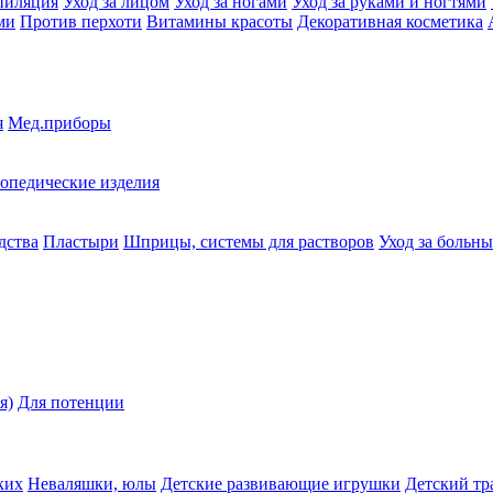
пиляция
Уход за лицом
Уход за ногами
Уход за руками и ногтями
ми
Против перхоти
Витамины красоты
Декоративная косметика
я
Мед.приборы
опедические изделия
дства
Пластыри
Шприцы, системы для растворов
Уход за больн
я)
Для потенции
ких
Неваляшки, юлы
Детские развивающие игрушки
Детский тр